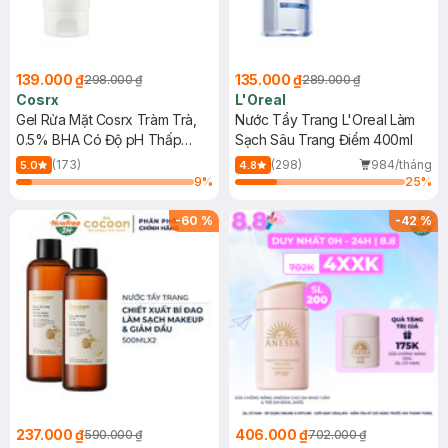
139.000 ₫
135.000 ₫
298.000 ₫
289.000 ₫
Cosrx
L'Oreal
Gel Rửa Mặt Cosrx Tràm Trà,
Nước Tẩy Trang L'Oreal Làm
0.5% BHA Có Độ pH Thấp
Sạch Sâu Trang Điểm 400ml
150ml
(173)
(298)
984/tháng
5.0
4.8
9
%
25
%
-
60
%
-
42
%
237.000 ₫
406.000 ₫
590.000 ₫
702.000 ₫