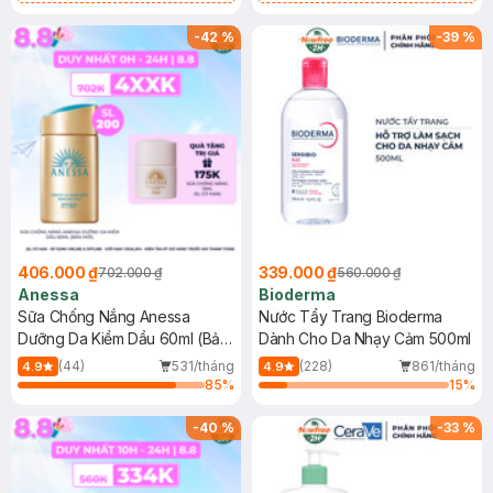
Chống Nắng Cho Da Nhạy Cảm
Gel rửa mặt da dầu nhạy cảm 50ml
SPF 50+ 20ml (SL Có Hạn)
(SL có hạn)
-
42
%
-
39
%
406.000 ₫
339.000 ₫
702.000 ₫
560.000 ₫
Anessa
Bioderma
Sữa Chống Nắng Anessa
Nước Tẩy Trang Bioderma
Dưỡng Da Kiềm Dầu 60ml (Bản
Dành Cho Da Nhạy Cảm 500ml
Mới)
(44)
531/tháng
(228)
861/tháng
4.9
4.9
85
%
15
%
-
40
%
-
33
%