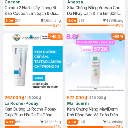
Cocoon
Anessa
Combo 2 Nước Tẩy Trang Bí
Sữa Chống Nắng Anessa Cho
Đao Cocoon Làm Sạch & Giảm
Da Nhạy Cảm & Trẻ Em 60ml
Dầu 500ml
(Mới)
(57)
1.6k/tháng
(23)
436/tháng
5.0
5.0
29
%
85
%
-
40
%
-
58
%
267.000 ₫
572.000 ₫
445.000 ₫
1.350.000 ₫
La Roche-Posay
Martiderm
Kem Dưỡng La Roche-Posay
Kem Chống Nắng MartiDerm
Giúp Phục Hồi Da Đa Công
Phổ Rộng Bảo Vệ Toàn Diện
Dụng 40ml
40ml
(56)
932/tháng
(110)
243/tháng
4.9
4.9
30
%
75
%