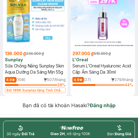
136.000 ₫
297.000 ₫
234.000 ₫
519.000 ₫
Sunplay
L'Oreal
Sữa Chống Nắng Sunplay Skin
Serum L'Oreal Hyaluronic Acid
Aqua Dưỡng Da Sáng Mịn 55g
Cấp Ẩm Sáng Da 30ml
(108)
507/tháng
(27)
279/tháng
4.9
4.9
26
%
44
%
Bill 199K Sunplay tặng Tinh Chất
Chống Nắng 7g trị giá 30K (SL có
hạn)
Bạn đã có tài khoản Hasaki?
Đăng nhập