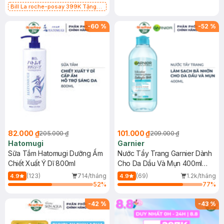
Bill La roche-posay 399K Tặng
Gel rửa mặt da dầu nhạy cảm 50ml
(SL có hạn)
-
60
%
-
52
%
82.000 ₫
101.000 ₫
205.000 ₫
209.000 ₫
Hatomugi
Garnier
Sữa Tắm Hatomugi Dưỡng Ẩm
Nước Tẩy Trang Garnier Dành
Chiết Xuất Ý Dĩ 800ml
Cho Da Dầu Và Mụn 400ml
(Mới)
(123)
714/tháng
(69)
1.2k/tháng
4.9
4.9
52
%
77
%
-
42
%
-
43
%