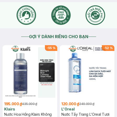
GỢI Ý DÀNH RIÊNG CHO BẠN
-
55
%
-
52
%
195.000 ₫
120.000 ₫
435.000 ₫
249.000 ₫
Klairs
L'Oreal
Nước Hoa Hồng Klairs Không
Nước Tẩy Trang L'Oreal Tươi