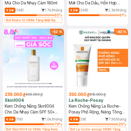
Mùi Cho Da Nhạy Cảm 180ml
Mát Cho Da Dầu, Hỗn Hợp
400ml
(148)
1.7k/tháng
(298)
2.3k/tháng
4.8
4.8
65
%
61
%
Bill Klairs từ 299k Tặng Mặt Nạ
Làm Dịu Da & Kiểm Soát Dầu Nhờn
25ml (SL Có Hạn)
-
52
%
-
43
%
239.000 ₫
350.000 ₫
495.000 ₫
610.000 ₫
Skin1004
La Roche-Posay
Kem Chống Nắng Skin1004
Kem Chống Nắng La Roche-
Cho Da Nhạy Cảm SPF 50+
Posay Phổ Rộng, Nâng Tông
50ml
Kiềm Dầu 50ml
(119)
1.0k/tháng
(28)
736/tháng
4.8
4.9
79
%
20
%
Bill Skin1004 từ 399k Tặng Kem
Bill La roche-posay 399K Tặng