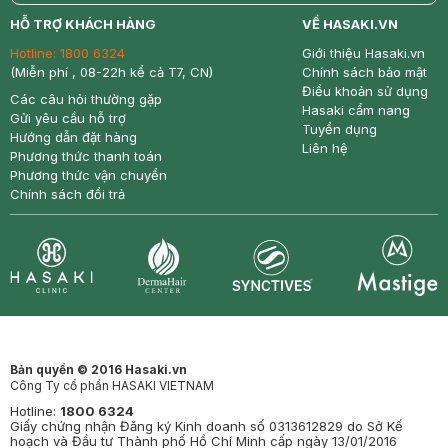
return
nowfree
price
HỖ TRỢ KHÁCH HÀNG
VỀ HASAKI.VN
Hotline:
1800 6324
Giới thiệu Hasaki.vn
(Miễn phí , 08-22h kể cả T7, CN)
Chính sách bảo mật
Điều khoản sử dụng
Các câu hỏi thường gặp
Hasaki cẩm nang
Gửi yêu cầu hỗ trợ
Tuyển dụng
Hướng dẫn đặt hàng
Liên hệ
Phương thức thanh toán
Phương thức vận chuyển
Chính sách đổi trả
Synctives
Clinic
Dermahair
Mastige
Bản quyền © 2016 Hasaki.vn
Công Ty cổ phần HASAKI VIETNAM
Hotline:
1800 6324
Giấy chứng nhận Đăng ký Kinh doanh số 0313612829 do Sở Kế
hoạch và Đầu tư Thành phố Hồ Chí Minh cấp ngày 13/01/2016