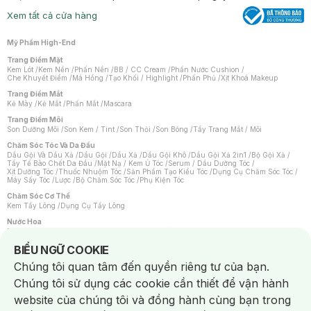
Xem tất cả cửa hàng
Mỹ Phẩm High-End
Trang Điểm Mặt
Kem Lót
/
Kem Nền
/
Phấn Nền
/
BB / CC Cream
/
Phấn Nước Cushion
/
Che Khuyết Điểm
/
Má Hồng
/
Tạo Khối / Highlight
/
Phấn Phủ
/
Xịt Khoá Makeup
Trang Điểm Mắt
Kẻ Mày
/
Kẻ Mắt
/
Phấn Mắt
/
Mascara
Trang Điểm Môi
Son Dưỡng Môi
/
Son Kem / Tint
/
Son Thỏi
/
Son Bóng
/
Tẩy Trang Mắt / Môi
Chăm Sóc Tóc Và Da Đầu
Dầu Gội Và Dầu Xả
/
Dầu Gội
/
Dầu Xả
/
Dầu Gội Khô
/
Dầu Gội Xả 2in1
/
Bộ Gội Xả
/
Tẩy Tế Bào Chết Da Đầu
/
Mặt Nạ / Kem Ủ Tóc
/
Serum / Dầu Dưỡng Tóc
/
Xịt Dưỡng Tóc
/
Thuốc Nhuộm Tóc
/
Sản Phẩm Tạo Kiểu Tóc
/
Dụng Cụ Chăm Sóc Tóc
/
Máy Sấy Tóc
/
Lược
/
Bộ Chăm Sóc Tóc
/
Phụ Kiện Tóc
Chăm Sóc Cơ Thể
Kem Tẩy Lông
/
Dụng Cụ Tẩy Lông
Nước Hoa
Nước Hoa Nữ
/
Nước Hoa Nam
/
Nước Hoa Cao Cấp
/
Xịt Thơm Toàn Thân
/
Nước Hoa Vùng Kín
Notice about cookies usage
BIỂU NGỮ COOKIE
Chăm Sóc Cá Nhân
Chúng tôi quan tâm đến quyền riêng tư của bạn.
Chống Muỗi
/
Khẩu Trang
/
Máy Massage
/
Mặt Nạ Xông Hơi
/
Nước Rửa Tay
/
Sản Phẩm Chăm Sóc Khác
/
Bàn Chải Đánh Răng
/
Bàn Chải Điện
/
Chúng tôi sử dụng các cookie cần thiết để vận hành
Hỗ Trợ Trắng Răng
/
Kem Đánh Răng
/
Máy Tăm Nước
/
Nước Súc Miệng
/
Tăm / Chỉ Nha Khoa
/
Xịt Thơm Miệng
/
Dung Dịch Vệ Sinh
/
Dưỡng Vùng Kín
/
website của chúng tôi và đồng hành cùng bạn trong
Khăn Ướt Vệ Sinh Vùng Kín
/
Băng Vệ Sinh
/
Tampon
/
Bọt Cạo Râu
/
Dao Cạo Râu
/
Máy Cạo Râu