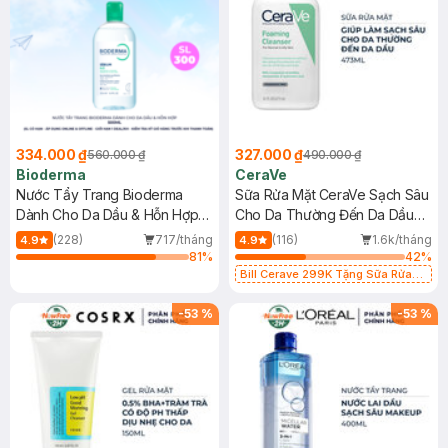
334.000 ₫
327.000 ₫
560.000 ₫
490.000 ₫
Bioderma
CeraVe
Nước Tẩy Trang Bioderma
Sữa Rửa Mặt CeraVe Sạch Sâu
Dành Cho Da Dầu & Hỗn Hợp
Cho Da Thường Đến Da Dầu
500ml
473ml
(228)
717/tháng
(116)
1.6k/tháng
4.9
4.9
81
%
42
%
Bill Cerave 299K Tặng Sữa Rửa
Mặt Cerave 30ml (SL có hạn)
-
53
%
-
53
%