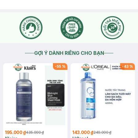
GỢI Ý DÀNH RIÊNG CHO BẠN
-
55
%
-
43
%
195.000 ₫
143.000 ₫
435.000 ₫
249.000 ₫