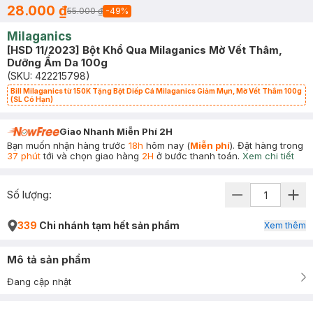
28.000 ₫
55.000 ₫
-
49
%
Milaganics
[HSD 11/2023] Bột Khổ Qua Milaganics Mờ Vết Thâm,
Dưỡng Ẩm Da 100g
(SKU:
422215798
)
Bill Milaganics từ 150K Tặng Bột Diếp Cá Milaganics Giảm Mụn, Mờ Vết Thâm 100g
(SL Có Hạn)
Giao Nhanh Miễn Phí 2H
Bạn muốn nhận hàng trước
18h
hôm nay (
Miễn phí
). Đặt hàng trong
37 phút
tới và chọn giao hàng
2H
ở bước thanh toán.
Xem chi tiết
Số lượng:
339
Chi nhánh tạm hết sản phẩm
Xem thêm
Mô tả sản phẩm
Đang cập nhật