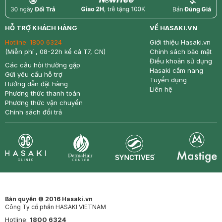
return
nowfree
price
HỖ TRỢ KHÁCH HÀNG
VỀ HASAKI.VN
Hotline:
1800 6324
Giới thiệu Hasaki.vn
(Miễn phí , 08-22h kể cả T7, CN)
Chính sách bảo mật
Điều khoản sử dụng
Các câu hỏi thường gặp
Hasaki cẩm nang
Gửi yêu cầu hỗ trợ
Tuyển dụng
Hướng dẫn đặt hàng
Liên hệ
Phương thức thanh toán
Phương thức vận chuyển
Chính sách đổi trả
Synctives
Clinic
Dermahair
Mastige
Bản quyền © 2016 Hasaki.vn
Công Ty cổ phần HASAKI VIETNAM
Hotline:
1800 6324