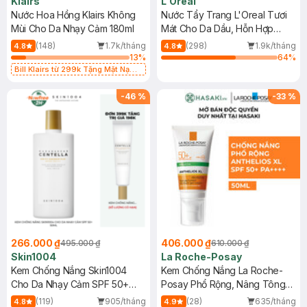
Klairs
L'Oreal
Nước Hoa Hồng Klairs Không
Nước Tẩy Trang L'Oreal Tươi
Mùi Cho Da Nhạy Cảm 180ml
Mát Cho Da Dầu, Hỗn Hợp
400ml
(148)
1.7k/tháng
(298)
1.9k/tháng
4.8
4.8
13
%
64
%
Bill Klairs từ 299k Tặng Mặt Nạ
Làm Dịu Da & Kiểm Soát Dầu Nhờn
25ml (SL Có Hạn)
-
46
%
-
33
%
266.000 ₫
406.000 ₫
495.000 ₫
610.000 ₫
Skin1004
La Roche-Posay
Kem Chống Nắng Skin1004
Kem Chống Nắng La Roche-
Cho Da Nhạy Cảm SPF 50+
Posay Phổ Rộng, Nâng Tông
50ml
Kiềm Dầu 50ml
(119)
905/tháng
(28)
635/tháng
4.8
4.9