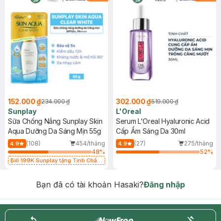
152.000 ₫
302.000 ₫
234.000 ₫
519.000 ₫
Sunplay
L'Oreal
Sữa Chống Nắng Sunplay Skin
Serum L'Oreal Hyaluronic Acid
Aqua Dưỡng Da Sáng Mịn 55g
Cấp Ẩm Sáng Da 30ml
(108)
454/tháng
(27)
275/tháng
4.9
4.9
48
%
52
%
Bill 199K Sunplay tặng Tinh Chất
Chống Nắng 7g trị giá 30K (SL có
hạn)
Bạn đã có tài khoản Hasaki?
Đăng nhập