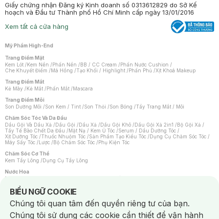
Giấy chứng nhận Đăng ký Kinh doanh số 0313612829 do Sở Kế
hoạch và Đầu tư Thành phố Hồ Chí Minh cấp ngày 13/01/2016
Xem tất cả cửa hàng
Mỹ Phẩm High-End
Trang Điểm Mặt
Kem Lót
/
Kem Nền
/
Phấn Nền
/
BB / CC Cream
/
Phấn Nước Cushion
/
Che Khuyết Điểm
/
Má Hồng
/
Tạo Khối / Highlight
/
Phấn Phủ
/
Xịt Khoá Makeup
Trang Điểm Mắt
Kẻ Mày
/
Kẻ Mắt
/
Phấn Mắt
/
Mascara
Trang Điểm Môi
Son Dưỡng Môi
/
Son Kem / Tint
/
Son Thỏi
/
Son Bóng
/
Tẩy Trang Mắt / Môi
Chăm Sóc Tóc Và Da Đầu
Dầu Gội Và Dầu Xả
/
Dầu Gội
/
Dầu Xả
/
Dầu Gội Khô
/
Dầu Gội Xả 2in1
/
Bộ Gội Xả
/
Tẩy Tế Bào Chết Da Đầu
/
Mặt Nạ / Kem Ủ Tóc
/
Serum / Dầu Dưỡng Tóc
/
Xịt Dưỡng Tóc
/
Thuốc Nhuộm Tóc
/
Sản Phẩm Tạo Kiểu Tóc
/
Dụng Cụ Chăm Sóc Tóc
/
Máy Sấy Tóc
/
Lược
/
Bộ Chăm Sóc Tóc
/
Phụ Kiện Tóc
Chăm Sóc Cơ Thể
Kem Tẩy Lông
/
Dụng Cụ Tẩy Lông
Nước Hoa
Nước Hoa Nữ
/
Nước Hoa Nam
/
Nước Hoa Cao Cấp
/
Xịt Thơm Toàn Thân
/
Nước Hoa Vùng Kín
Notice about cookies usage
BIỂU NGỮ COOKIE
Chăm Sóc Cá Nhân
Chúng tôi quan tâm đến quyền riêng tư của bạn.
Chống Muỗi
/
Khẩu Trang
/
Máy Massage
/
Mặt Nạ Xông Hơi
/
Nước Rửa Tay
/
Sản Phẩm Chăm Sóc Khác
/
Bàn Chải Đánh Răng
/
Bàn Chải Điện
/
Chúng tôi sử dụng các cookie cần thiết để vận hành
Hỗ Trợ Trắng Răng
/
Kem Đánh Răng
/
Máy Tăm Nước
/
Nước Súc Miệng
/