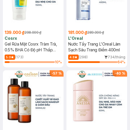
139.000 ₫
181.000 ₫
298.000 ₫
289.000 ₫
Cosrx
L'Oreal
Gel Rửa Mặt Cosrx Tràm Trà,
Nước Tẩy Trang L'Oreal Làm
0.5% BHA Có Độ pH Thấp
Sạch Sâu Trang Điểm 400ml
150ml
(173)
(298)
734/tháng
5.0
4.8
10
%
64
%
-
57
%
-
40
%