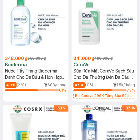
348.000 ₫
341.000 ₫
560.000 ₫
490.000 ₫
Bioderma
CeraVe
Nước Tẩy Trang Bioderma
Sữa Rửa Mặt CeraVe Sạch Sâu
Dành Cho Da Dầu & Hỗn Hợp
Cho Da Thường Đến Da Dầu
500ml
473ml
(228)
688/tháng
(116)
1.5k/tháng
4.9
4.9
61
%
73
%
Bill Cerave 299K Tặng Sữa Rửa
Mặt Cerave 30ml (SL có hạn)
-
53
%
-
37
%