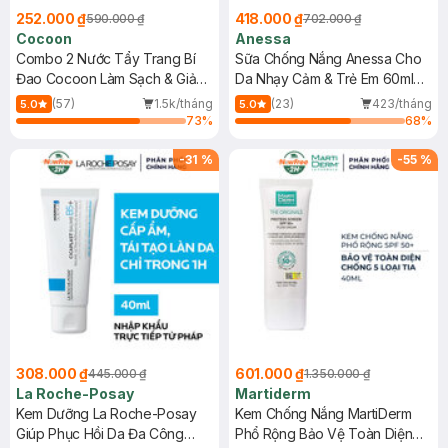
252.000 ₫
418.000 ₫
590.000 ₫
702.000 ₫
Cocoon
Anessa
Combo 2 Nước Tẩy Trang Bí
Sữa Chống Nắng Anessa Cho
Đao Cocoon Làm Sạch & Giảm
Da Nhạy Cảm & Trẻ Em 60ml
Dầu 500ml
(Mới)
(57)
1.5k/tháng
(23)
423/tháng
5.0
5.0
73
%
68
%
-
31
%
-
55
%
308.000 ₫
601.000 ₫
445.000 ₫
1.350.000 ₫
La Roche-Posay
Martiderm
Kem Dưỡng La Roche-Posay
Kem Chống Nắng MartiDerm
Giúp Phục Hồi Da Đa Công
Phổ Rộng Bảo Vệ Toàn Diện