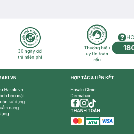
HO
18
n phí 2H
30 ngày đổi trả miễn phí
Thương hiệu uy 
Thương hiệu
30 ngày đổi
uy tín toàn
trả miễn phí
cầu
SAKI.VN
HỢP TÁC & LIÊN KẾT
iệu Hasaki.vn
Hasaki Clinic
sách bảo mật
Dermahair
hoản sử dụng
 cẩm nang
facebook
THANH TOÁN
instagram
tiktok
dụng
master card
ATM card
visa card