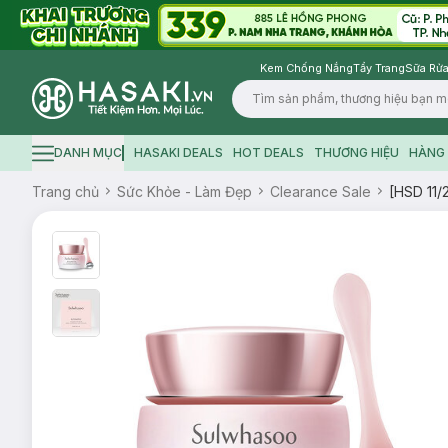
Kem Chống Nắng
Tẩy Trang
Sữa Rửa
Logo
DANH MỤC
HASAKI DEALS
HOT DEALS
THƯƠNG HIỆU
HÀNG 
Hamburger icon
Trang chủ
Sức Khỏe - Làm Đẹp
Clearance Sale
[HSD 11