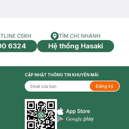
TLINE CSKH
TÌM CHI NHÁNH
HOTLINE CSKH
Tìm chi nhánh
00 6324
Hệ thống Hasaki
tín toàn cầu
CẬP NHẬT THÔNG TIN KHUYẾN MÃI
Đăng ký
Appstore icon
Goolge Play icon