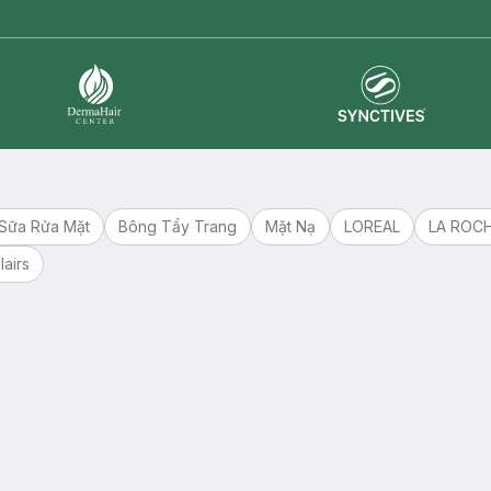
Synctives
Dermahair
Sữa Rửa Mặt
Bông Tẩy Trang
Mặt Nạ
LOREAL
LA ROC
lairs