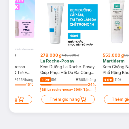
278.000 ₫
553.000 ₫
445.000 ₫
1.350.000 ₫
La Roche-Posay
Martiderm
a
Kem Dưỡng La Roche-Posay
Kem Chống Nắng MartiDe
ẻ Em
Giúp Phục Hồi Da Đa Công
Phổ Rộng Bảo Vệ Toàn Di
Dụng 40ml
40ml
/tháng
(56)
895/tháng
(110)
251/t
4.9
4.9
15
%
24
%
Bill La roche-posay 399K Tặng
Gel rửa mặt da dầu nhạy cảm
50ml (SL có hạn)
Thêm giỏ hàng
Thêm giỏ hàng