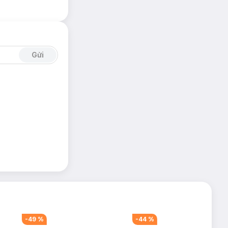
Gửi
%
-
44
%
-
43
%