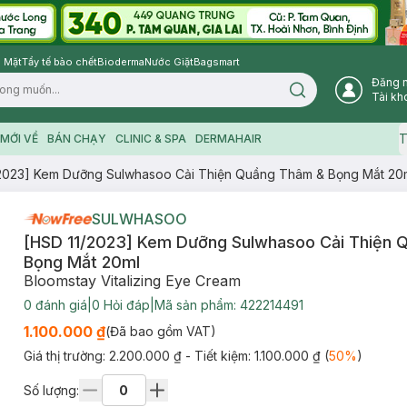
 Mặt
Tẩy tế bào chết
Bioderma
Nước Giặt
Bagsmart
Đăng 
Search icon
Tài kh
T
MỚI VỀ
BÁN CHẠY
CLINIC & SPA
DERMAHAIR
/2023] Kem Dưỡng Sulwhasoo Cải Thiện Quầng Thâm & Bọng Mắt 20
SULWHASOO
[HSD 11/2023] Kem Dưỡng Sulwhasoo Cải Thiện 
Bọng Mắt 20ml
Bloomstay Vitalizing Eye Cream
0
đánh giá
|
0
Hỏi đáp
|
Mã sản phẩm:
422214491
1.100.000 ₫
(Đã bao gồm VAT)
Giá thị trường:
2.200.000 ₫
- Tiết kiệm:
1.100.000 ₫
(
50
%
)
Số lượng: