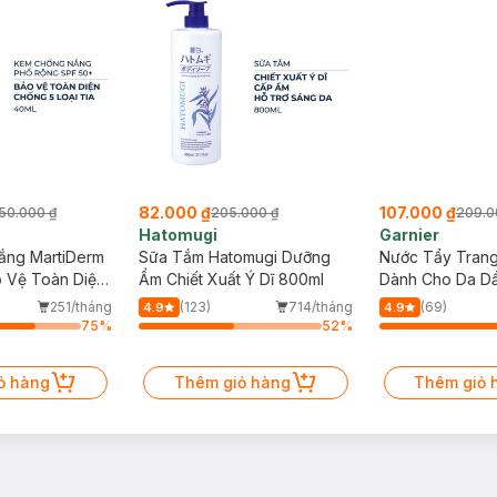
82.000 ₫
107.000 ₫
205.000 ₫
209.000 ₫
Hatomugi
Garnier
rm
Sữa Tắm Hatomugi Dưỡng
Nước Tẩy Trang Garnier
ện
Ẩm Chiết Xuất Ý Dĩ 800ml
Dành Cho Da Dầu Và Mụn
400ml (Mới)
háng
(123)
714/tháng
(69)
1.1k/thán
4.9
4.9
75
%
52
%
67
Thêm giỏ hàng
Thêm giỏ hàng