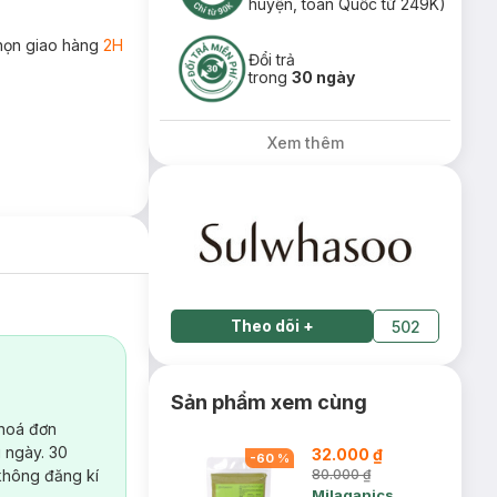
huyện, toàn Quốc từ 249K)
họn giao hàng
2H
Đổi trả
trong
30 ngày
Xem thêm
Theo dõi
+
502
Sản phẩm xem cùng
 hoá đơn
 ngày. 30
32.000 ₫
-
60
%
không đăng kí
80.000 ₫
Milaganics