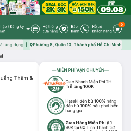
0
nhập
/
Đăng ký
Hệ thống
Bảo
Hỗ trợ
User Icon
Store Icon
Warranty Icon
Phone Icon
Cart I
oản
cửa hàng
hành
khách hàng
ải ứng dụng
Phường 8, Quận 10, Thành phố Hồ Chí Minh
Map icon
ml
MIỄN PHÍ VẬN CHUYỂN
Quầng Thâm &
Giao Nhanh Miễn Phí 2H.
Trễ tặng 100K
Hasaki đền bù
100%
hãng
đền bù
100%
nếu phát hiện
hàng giả
Giao Hàng Miễn Phí
(từ
90K tại 60 Tỉnh Thành trừ