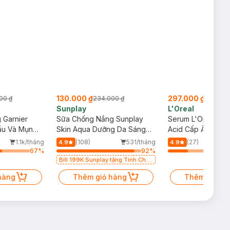
130.000 ₫
297.000 ₫
234.000 ₫
519.000 ₫
Sunplay
L'Oreal
Sữa Chống Nắng Sunplay
Serum L'Oreal Hyaluronic
Skin Aqua Dưỡng Da Sáng
Acid Cấp Ẩm Sáng Da 30ml
Mịn 55g
g
(108)
531/tháng
(27)
279/tháng
4.9
4.9
%
92
%
24
%
Bill 199K Sunplay tặng Tinh Chất
Chống Nắng 7g trị giá 30K (SL có
hạn)
Thêm giỏ hàng
Thêm giỏ hàng