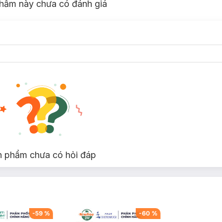
hẩm này chưa có đánh giá
n phẩm chưa có hỏi đáp
9
%
-
60
%
-
49