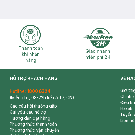
Thanh toán khi nhận hàng
Giao nhanh miễ
Thanh toán
Giao nhanh
khi nhận
miễn phí 2H
hàng
HỖ TRỢ KHÁCH HÀNG
VỀ HA
Giới th
Hotline:
1800 6324
Chính 
(Miễn phí , 08-22h kể cả T7, CN)
Điều k
Các câu hỏi thường gặp
Hasaki
Gửi yêu cầu hỗ trợ
Tuyển 
Hướng dẫn đặt hàng
Liên hệ
Phương thức thanh toán
Phương thức vận chuyển