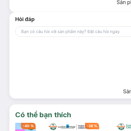
Sản p
Hỏi đáp
Sả
Có thể bạn thích
-
40
%
-
38
%
-
5