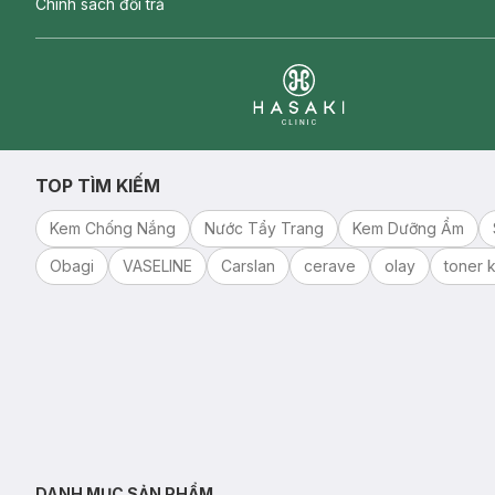
Chính sách đổi trả
Clinic
TOP TÌM KIẾM
Kem Chống Nắng
Nước Tẩy Trang
Kem Dưỡng Ẩm
Obagi
VASELINE
Carslan
cerave
olay
toner k
DANH MỤC SẢN PHẨM