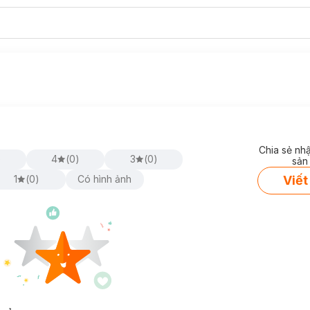
Chia sẻ nh
)
4
(
0
)
3
(
0
)
sản
Viết
1
(
0
)
Có hình ảnh