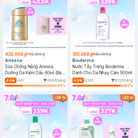
432.000 ₫
351.000 ₫
702.000 ₫
560.000 ₫
Anessa
Bioderma
Sữa Chống Nắng Anessa
Nước Tẩy Trang Bioderma
Dưỡng Da Kiềm Dầu 60ml (Bản
Dành Cho Da Nhạy Cảm 500ml
Mới)
(44)
499/tháng
(228)
832/tháng
4.9
4.9
34
%
92
%
-
39
%
-
23
%