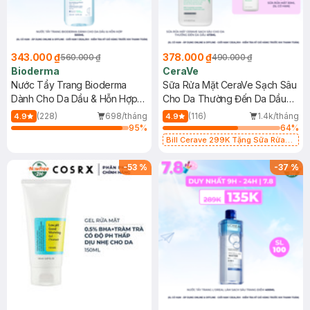
343.000 ₫
378.000 ₫
560.000 ₫
490.000 ₫
Bioderma
CeraVe
Nước Tẩy Trang Bioderma
Sữa Rửa Mặt CeraVe Sạch Sâu
Dành Cho Da Dầu & Hỗn Hợp
Cho Da Thường Đến Da Dầu
500ml
473ml
(228)
698/tháng
(116)
1.4k/tháng
4.9
4.9
95
%
64
%
Bill Cerave 299K Tặng Sữa Rửa
Mặt Cerave 30ml (SL có hạn)
-
53
%
-
37
%