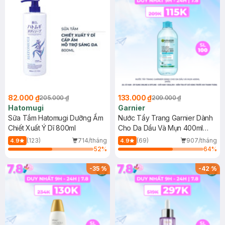
82.000 ₫
133.000 ₫
205.000 ₫
209.000 ₫
Hatomugi
Garnier
Sữa Tắm Hatomugi Dưỡng Ẩm
Nước Tẩy Trang Garnier Dành
Chiết Xuất Ý Dĩ 800ml
Cho Da Dầu Và Mụn 400ml
(Mới)
(123)
714/tháng
(69)
907/tháng
4.9
4.9
52
%
64
%
-
35
%
-
42
%