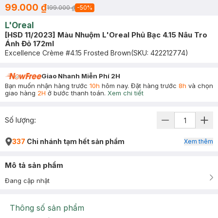
99.000 ₫
199.000 ₫
-
50
%
L'Oreal
[HSD 11/2023] Màu Nhuộm L'Oreal Phủ Bạc 4.15 Nâu Tro
Ánh Đỏ 172ml
Excellence Crème #4.15 Frosted Brown
(SKU:
422212774
)
Giao Nhanh Miễn Phí 2H
Bạn muốn nhận hàng trước
10h
hôm nay. Đặt hàng trước
8h
và chọn
giao hàng
2H
ở bước thanh toán.
Xem chi tiết
Số lượng:
337
Chi nhánh tạm hết sản phẩm
Xem thêm
Mô tả sản phẩm
Đang cập nhật
Thông số sản phẩm