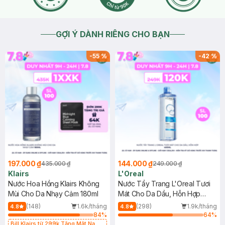
GỢI Ý DÀNH RIÊNG CHO BẠN
-
55
%
-
42
%
197.000 ₫
144.000 ₫
435.000 ₫
249.000 ₫
Klairs
L'Oreal
Nước Hoa Hồng Klairs Không
Nước Tẩy Trang L'Oreal Tươi
Mùi Cho Da Nhạy Cảm 180ml
Mát Cho Da Dầu, Hỗn Hợp
400ml
(148)
1.6k/tháng
(298)
1.9k/tháng
4.8
4.8
84
%
64
%
Bill Klairs từ 299k Tặng Mặt Nạ