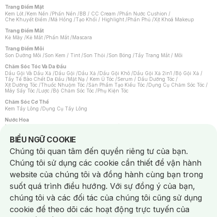
Trang Điểm Mặt
Kem Lót
/
Kem Nền
/
Phấn Nền
/
BB / CC Cream
/
Phấn Nước Cushion
/
Che Khuyết Điểm
/
Má Hồng
/
Tạo Khối / Highlight
/
Phấn Phủ
/
Xịt Khoá Makeup
Trang Điểm Mắt
Kẻ Mày
/
Kẻ Mắt
/
Phấn Mắt
/
Mascara
Trang Điểm Môi
Son Dưỡng Môi
/
Son Kem / Tint
/
Son Thỏi
/
Son Bóng
/
Tẩy Trang Mắt / Môi
Chăm Sóc Tóc Và Da Đầu
Dầu Gội Và Dầu Xả
/
Dầu Gội
/
Dầu Xả
/
Dầu Gội Khô
/
Dầu Gội Xả 2in1
/
Bộ Gội Xả
/
Tẩy Tế Bào Chết Da Đầu
/
Mặt Nạ / Kem Ủ Tóc
/
Serum / Dầu Dưỡng Tóc
/
Xịt Dưỡng Tóc
/
Thuốc Nhuộm Tóc
/
Sản Phẩm Tạo Kiểu Tóc
/
Dụng Cụ Chăm Sóc Tóc
/
Máy Sấy Tóc
/
Lược
/
Bộ Chăm Sóc Tóc
/
Phụ Kiện Tóc
Chăm Sóc Cơ Thể
Kem Tẩy Lông
/
Dụng Cụ Tẩy Lông
Nước Hoa
Nước Hoa Nữ
/
Nước Hoa Nam
/
Nước Hoa Cao Cấp
/
Xịt Thơm Toàn Thân
/
Nước Hoa Vùng Kín
Notice about cookies usage
BIỂU NGỮ COOKIE
Chăm Sóc Cá Nhân
Chúng tôi quan tâm đến quyền riêng tư của bạn.
Chống Muỗi
/
Khẩu Trang
/
Máy Massage
/
Mặt Nạ Xông Hơi
/
Nước Rửa Tay
/
Sản Phẩm Chăm Sóc Khác
/
Bàn Chải Đánh Răng
/
Bàn Chải Điện
/
Chúng tôi sử dụng các cookie cần thiết để vận hành
Hỗ Trợ Trắng Răng
/
Kem Đánh Răng
/
Máy Tăm Nước
/
Nước Súc Miệng
/
Tăm / Chỉ Nha Khoa
/
Xịt Thơm Miệng
/
Dung Dịch Vệ Sinh
/
Dưỡng Vùng Kín
/
website của chúng tôi và đồng hành cùng bạn trong
Khăn Ướt Vệ Sinh Vùng Kín
/
Băng Vệ Sinh
/
Tampon
/
Bọt Cạo Râu
/
Dao Cạo Râu
/
Máy Cạo Râu
suốt quá trình điều hướng. Với sự đồng ý của bạn,
Vấn Đề Về Da
chúng tôi và các đối tác của chúng tôi cũng sử dụng
Da Dầu / Lỗ Chân Lông To
/
Da Khô / Mất Nước
/
Da Lão Hóa
/
Da Mụn
/
Da Nhạy Cảm / Kích Ứng
/
Da Xỉn Màu
/
Thâm / Nám / Tàn Nhang
/
cookie để theo dõi các hoạt động trực tuyến của
Quầng Thâm & Bọng Mắt
/
Sẹo
/
Viêm Da Cơ Địa