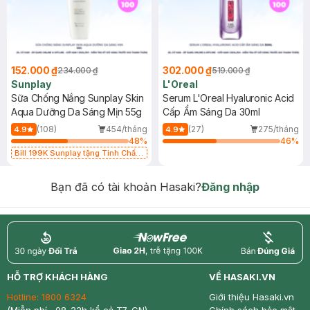
152.000 ₫
302.000 ₫
234.000 ₫
519.000 ₫
Sunplay
L'Oreal
Sữa Chống Nắng Sunplay Skin
Serum L'Oreal Hyaluronic Acid
Aqua Dưỡng Da Sáng Mịn 55g
Cấp Ẩm Sáng Da 30ml
(108)
454/tháng
(27)
275/tháng
4.9
4.9
48
%
46
%
Bill 199K Sunplay tặng Tinh Chất
Chống Nắng 7g trị giá 30K (SL có
hạn)
Bạn đã có tài khoản Hasaki?
Đăng nhập
return
nowfree
price
HỖ TRỢ KHÁCH HÀNG
VỀ HASAKI.VN
Hotline:
1800 6324
Giới thiệu Hasaki.vn