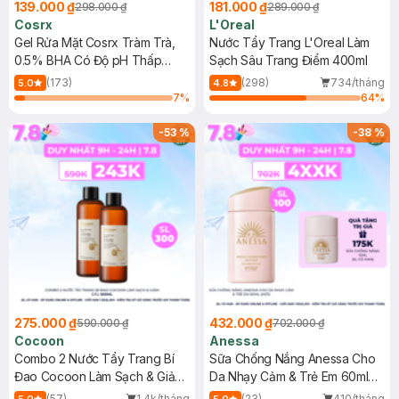
139.000 ₫
181.000 ₫
298.000 ₫
289.000 ₫
Cosrx
L'Oreal
Gel Rửa Mặt Cosrx Tràm Trà,
Nước Tẩy Trang L'Oreal Làm
0.5% BHA Có Độ pH Thấp
Sạch Sâu Trang Điểm 400ml
150ml
(173)
(298)
734/tháng
5.0
4.8
7
%
64
%
-
53
%
-
38
%
275.000 ₫
432.000 ₫
590.000 ₫
702.000 ₫
Cocoon
Anessa
Combo 2 Nước Tẩy Trang Bí
Sữa Chống Nắng Anessa Cho
Đao Cocoon Làm Sạch & Giảm
Da Nhạy Cảm & Trẻ Em 60ml
Dầu 500ml
(Mới)
(57)
1.4k/tháng
(23)
410/tháng