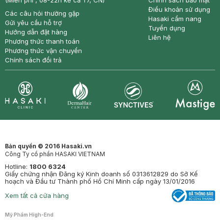
(Miễn phí , 08-22h kể cả T7, CN)
Chính sách bảo mật
Điều khoản sử dụng
Các câu hỏi thường gặp
Hasaki cẩm nang
Gửi yêu cầu hỗ trợ
Tuyển dụng
Hướng dẫn đặt hàng
Liên hệ
Phương thức thanh toán
Phương thức vận chuyển
Chính sách đổi trả
Synctives
Clinic
Dermahair
Mastige
Bản quyền © 2016 Hasaki.vn
Công Ty cổ phần HASAKI VIETNAM
Hotline:
1800 6324
Giấy chứng nhận Đăng ký Kinh doanh số 0313612829 do Sở Kế
hoạch và Đầu tư Thành phố Hồ Chí Minh cấp ngày 13/01/2016
Xem tất cả cửa hàng
Mỹ Phẩm High-End