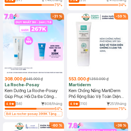
5.0
5.0
75
%
34
%
-
31
%
-
59
%
308.000 ₫
553.000 ₫
445.000 ₫
1.350.000 ₫
La Roche-Posay
Martiderm
Kem Dưỡng La Roche-Posay
Kem Chống Nắng MartiDerm
Giúp Phục Hồi Da Đa Công
Phổ Rộng Bảo Vệ Toàn Diện
Dụng 40ml
40ml
(56)
808/tháng
(110)
251/tháng
4.9
4.9
64
%
75
%
Bill La roche-posay 399K Tặng
Gel rửa mặt da dầu nhạy cảm 50ml
(SL có hạn)
-
60
%
-
36
%