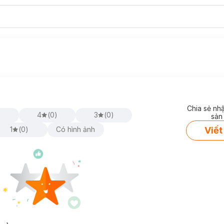
Chia sẻ nh
)
4
(
0
)
3
(
0
)
sản
Viết
1
(
0
)
Có hình ảnh