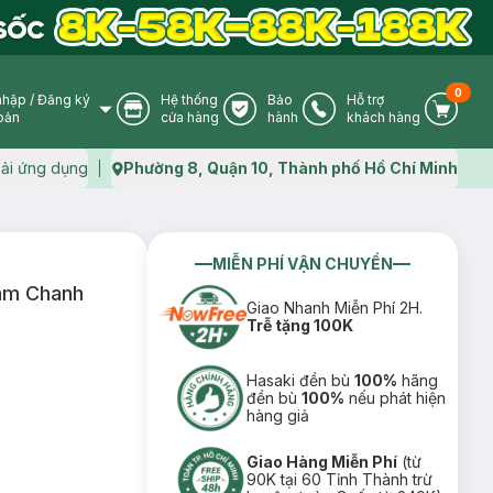
0
nhập
/
Đăng ký
Hệ thống
Bảo
Hỗ trợ
User Icon
Store Icon
Warranty Icon
Phone Icon
Cart I
oản
cửa hàng
hành
khách hàng
ải ứng dụng
Phường 8, Quận 10, Thành phố Hồ Chí Minh
Map icon
MIỄN PHÍ VẬN CHUYỂN
am Chanh
Giao Nhanh Miễn Phí 2H.
Trễ tặng 100K
Hasaki đền bù
100%
hãng
đền bù
100%
nếu phát hiện
hàng giả
Giao Hàng Miễn Phí
(từ
90K tại 60 Tỉnh Thành trừ