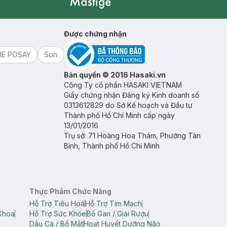
Mastige
Được chứng nhận
HE POSAY
Son
Bản quyền © 2016 Hasaki.vn
Công Ty cổ phần HASAKI VIETNAM
Giấy chứng nhận Đăng ký Kinh doanh số
0313612829 do Sở Kế hoạch và Đầu tư
Thành phố Hồ Chí Minh cấp ngày
13/01/2016
Trụ sở: 71 Hoàng Hoa Thám, Phường Tân
Bình, Thành phố Hồ Chí Minh
Thực Phẩm Chức Năng
Hỗ Trợ Tiêu Hoá
Hỗ Trợ Tim Mạch
Khoa
Hỗ Trợ Sức Khỏe
Bổ Gan / Giải Rượu
Dầu Cá / Bổ Mắt
Hoạt Huyết Dưỡng Não