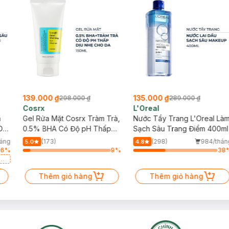
139.000 ₫
135.000 ₫
298.000 ₫
289.000 ₫
Cosrx
L'Oreal
h
Gel Rửa Mặt Cosrx Tràm Trà,
Nước Tẩy Trang L'Oreal Là
Da
0.5% BHA Có Độ pH Thấp
Sạch Sâu Trang Điểm 400ml
150ml
háng
(173)
(298)
984/thán
5.0
4.8
56
%
9
%
38
a
Thêm giỏ hàng
Thêm giỏ hàng