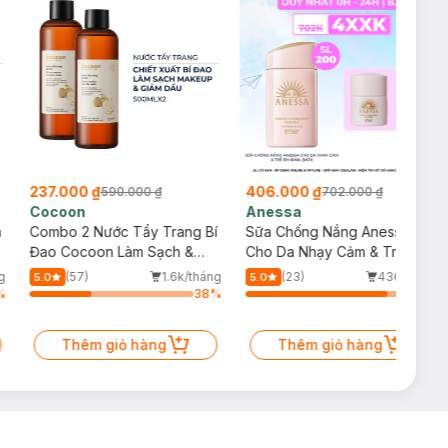
237.000 ₫
406.000 ₫
590.000 ₫
702.000 ₫
Cocoon
Anessa
m
Combo 2 Nước Tẩy Trang Bí
Sữa Chống Nắng Anessa
Đao Cocoon Làm Sạch &
Cho Da Nhạy Cảm & Trẻ Em
Giảm Dầu 500ml
60ml (Mới)
g
(57)
1.6k/tháng
(23)
436/tháng
5.0
5.0
%
38
%
86
%
Thêm giỏ hàng
Thêm giỏ hàng