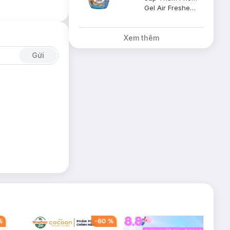
Gel Air Freshener - Pure Breeze Pet
Xem thêm
Gửi
%
-
60
%
-
42
%