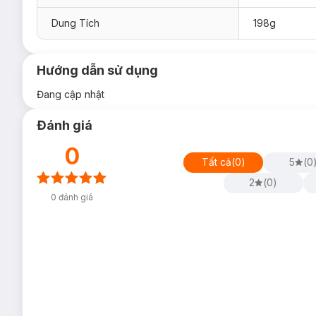
Dung Tích
198g
Hướng dẫn sử dụng
Đang cập nhật
Đánh giá
0
Tất cả
(
0
)
5
(
0
2
(
0
)
0
đánh giá