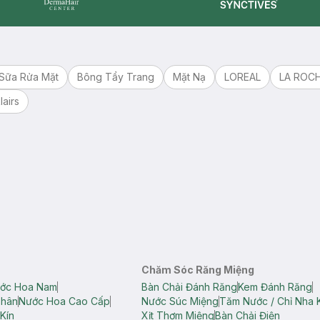
Synctives
Dermahair
Sữa Rửa Mặt
Bông Tẩy Trang
Mặt Nạ
LOREAL
LA ROC
lairs
Chăm Sóc Răng Miệng
ớc Hoa Nam
Bàn Chải Đánh Răng
Kem Đánh Răng
Thân
Nước Hoa Cao Cấp
Nước Súc Miệng
Tăm Nước / Chỉ Nha 
Kín
Xịt Thơm Miệng
Bàn Chải Điện