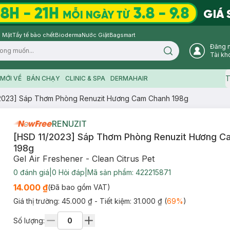
 Mặt
Tẩy tế bào chết
Bioderma
Nước Giặt
Bagsmart
Đăng 
Search icon
Tài kh
T
MỚI VỀ
BÁN CHẠY
CLINIC & SPA
DERMAHAIR
/2023] Sáp Thơm Phòng Renuzit Hương Cam Chanh 198g
RENUZIT
[HSD 11/2023] Sáp Thơm Phòng Renuzit Hương C
198g
Gel Air Freshener - Clean Citrus Pet
0
đánh giá
|
0
Hỏi đáp
|
Mã sản phẩm:
422215871
14.000 ₫
(Đã bao gồm VAT)
Giá thị trường:
45.000 ₫
- Tiết kiệm:
31.000 ₫
(
69
%
)
Số lượng: