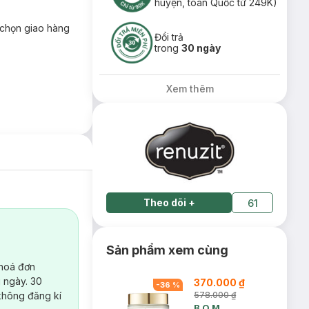
huyện, toàn Quốc từ 249K)
chọn giao hàng
Đổi trả
trong
30 ngày
Xem thêm
Theo dõi
+
61
Sản phẩm xem cùng
 hoá đơn
 ngày. 30
370.000 ₫
-
36
%
không đăng kí
578.000 ₫
B.O.M