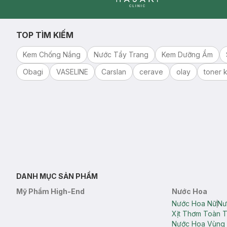
Clinic
TOP TÌM KIẾM
Kem Chống Nắng
Nước Tẩy Trang
Kem Dưỡng Ẩm
Obagi
VASELINE
Carslan
cerave
olay
toner k
DANH MỤC SẢN PHẨM
Mỹ Phẩm High-End
Nước Hoa
Nước Hoa Nữ
Nư
Xịt Thơm Toàn 
Nước Hoa Vùng 