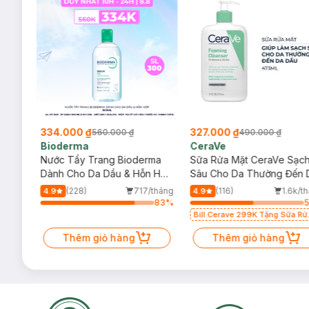
334.000 ₫
327.000 ₫
560.000 ₫
490.000 ₫
Bioderma
CeraVe
rma
Nước Tẩy Trang Bioderma
Sữa Rửa Mặt CeraVe Sạc
m
Dành Cho Da Dầu & Hỗn Hợp
Sâu Cho Da Thường Đến 
500ml
Dầu 473ml
/tháng
(228)
717/tháng
(116)
1.6k/t
4.9
4.9
19
%
83
%
Bill Cerave 299K Tặng Sữa Rử
Mặt Cerave 30ml (SL có hạn)
Thêm giỏ hàng
Thêm giỏ hàng