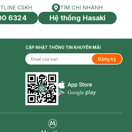
TLINE CSKH
TÌM CHI NHÁNH
HOTLINE CSKH
Tìm chi nhánh
00 6324
Hệ thống Hasaki
tín toàn cầu
CẬP NHẬT THÔNG TIN KHUYẾN MÃI
Đăng ký
Appstore icon
Goolge Play icon