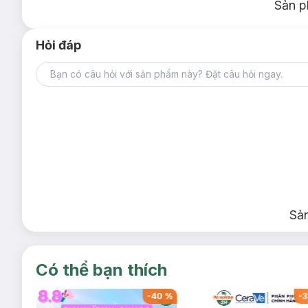
Sản p
Hỏi đáp
Sả
Có thể bạn thích
-
39
%
-
40
%
-
3