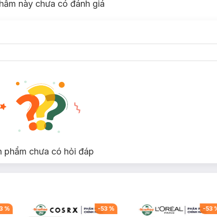
hẩm này chưa có đánh giá
n phẩm chưa có hỏi đáp
3
%
-
53
%
-
53