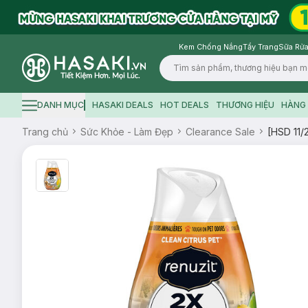
Kem Chống Nắng
Tẩy Trang
Sữa Rửa
Logo
DANH MỤC
HASAKI DEALS
HOT DEALS
THƯƠNG HIỆU
HÀNG 
Hamburger icon
Trang chủ
Sức Khỏe - Làm Đẹp
Clearance Sale
[HSD 11