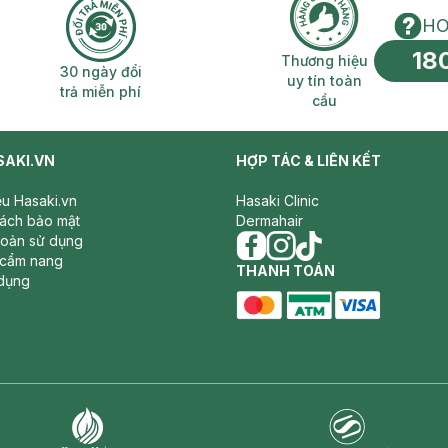
HO
18
n phí 2H
30 ngày đổi trả miễn phí
Thương hiệu uy 
Thương hiệu
30 ngày đổi
uy tín toàn
trả miễn phí
cầu
SAKI.VN
HỢP TÁC & LIÊN KẾT
iệu Hasaki.vn
Hasaki Clinic
sách bảo mật
Dermahair
hoản sử dụng
 cẩm nang
facebook
THANH TOÁN
instagram
tiktok
dụng
master card
ATM card
visa card