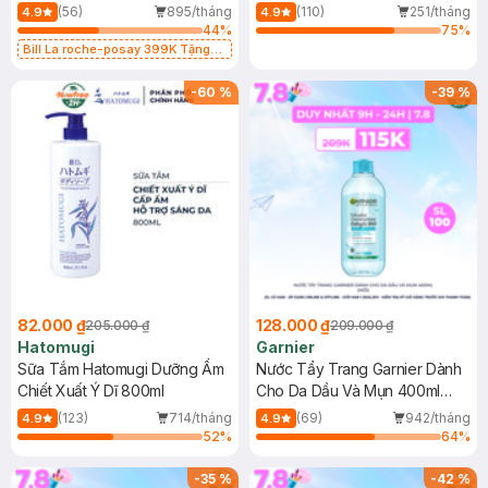
Dụng 40ml
40ml
(56)
895/tháng
(110)
251/tháng
4.9
4.9
44
%
75
%
Bill La roche-posay 399K Tặng
Gel rửa mặt da dầu nhạy cảm 50ml
(SL có hạn)
-
60
%
-
39
%
82.000 ₫
128.000 ₫
205.000 ₫
209.000 ₫
Hatomugi
Garnier
Sữa Tắm Hatomugi Dưỡng Ẩm
Nước Tẩy Trang Garnier Dành
Chiết Xuất Ý Dĩ 800ml
Cho Da Dầu Và Mụn 400ml
(Mới)
(123)
714/tháng
(69)
942/tháng
4.9
4.9
52
%
64
%
-
35
%
-
42
%