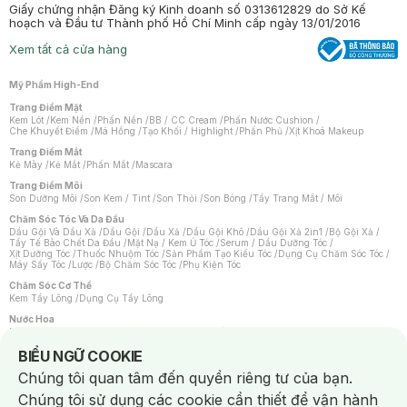
Giấy chứng nhận Đăng ký Kinh doanh số 0313612829 do Sở Kế
hoạch và Đầu tư Thành phố Hồ Chí Minh cấp ngày 13/01/2016
Xem tất cả cửa hàng
Mỹ Phẩm High-End
Trang Điểm Mặt
Kem Lót
/
Kem Nền
/
Phấn Nền
/
BB / CC Cream
/
Phấn Nước Cushion
/
Che Khuyết Điểm
/
Má Hồng
/
Tạo Khối / Highlight
/
Phấn Phủ
/
Xịt Khoá Makeup
Trang Điểm Mắt
Kẻ Mày
/
Kẻ Mắt
/
Phấn Mắt
/
Mascara
Trang Điểm Môi
Son Dưỡng Môi
/
Son Kem / Tint
/
Son Thỏi
/
Son Bóng
/
Tẩy Trang Mắt / Môi
Chăm Sóc Tóc Và Da Đầu
Dầu Gội Và Dầu Xả
/
Dầu Gội
/
Dầu Xả
/
Dầu Gội Khô
/
Dầu Gội Xả 2in1
/
Bộ Gội Xả
/
Tẩy Tế Bào Chết Da Đầu
/
Mặt Nạ / Kem Ủ Tóc
/
Serum / Dầu Dưỡng Tóc
/
Xịt Dưỡng Tóc
/
Thuốc Nhuộm Tóc
/
Sản Phẩm Tạo Kiểu Tóc
/
Dụng Cụ Chăm Sóc Tóc
/
Máy Sấy Tóc
/
Lược
/
Bộ Chăm Sóc Tóc
/
Phụ Kiện Tóc
Chăm Sóc Cơ Thể
Kem Tẩy Lông
/
Dụng Cụ Tẩy Lông
Nước Hoa
Nước Hoa Nữ
/
Nước Hoa Nam
/
Nước Hoa Cao Cấp
/
Xịt Thơm Toàn Thân
/
Nước Hoa Vùng Kín
Notice about cookies usage
BIỂU NGỮ COOKIE
Chăm Sóc Cá Nhân
Chúng tôi quan tâm đến quyền riêng tư của bạn.
Chống Muỗi
/
Khẩu Trang
/
Máy Massage
/
Mặt Nạ Xông Hơi
/
Nước Rửa Tay
/
Sản Phẩm Chăm Sóc Khác
/
Bàn Chải Đánh Răng
/
Bàn Chải Điện
/
Chúng tôi sử dụng các cookie cần thiết để vận hành
Hỗ Trợ Trắng Răng
/
Kem Đánh Răng
/
Máy Tăm Nước
/
Nước Súc Miệng
/