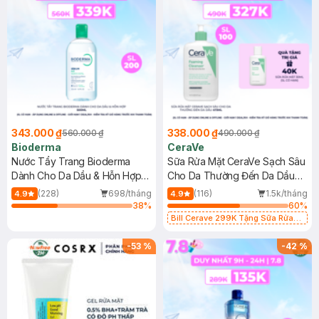
343.000 ₫
338.000 ₫
560.000 ₫
490.000 ₫
Bioderma
CeraVe
Nước Tẩy Trang Bioderma
Sữa Rửa Mặt CeraVe Sạch Sâu
Dành Cho Da Dầu & Hỗn Hợp
Cho Da Thường Đến Da Dầu
500ml
473ml
(228)
698/tháng
(116)
1.5k/tháng
4.9
4.9
38
%
60
%
Bill Cerave 299K Tặng Sữa Rửa
Mặt Cerave 30ml (SL có hạn)
-
53
%
-
42
%