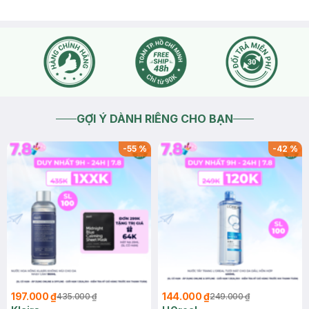
GỢI Ý DÀNH RIÊNG CHO BẠN
-
55
%
-
42
%
197.000 ₫
144.000 ₫
435.000 ₫
249.000 ₫