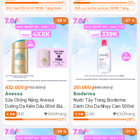
64
%
31
%
Bill Skin1004 từ 399k Tặng Kem
Bill La roche-posay 399K Tặng
Chống Nắng Cho Da Nhạy Cảm
Gel rửa mặt da dầu nhạy cảm 50ml
SPF 50+ 20ml (SL Có Hạn)
(SL có hạn)
-
38
%
-
37
%
432.000 ₫
351.000 ₫
702.000 ₫
560.000 ₫
Anessa
Bioderma
Sữa Chống Nắng Anessa
Nước Tẩy Trang Bioderma
Dưỡng Da Kiềm Dầu 60ml (Bản
Dành Cho Da Nhạy Cảm 500ml
Mới)
(44)
499/tháng
(228)
832/tháng
4.9
4.9
33
%
28
%
-
39
%
-
31
%