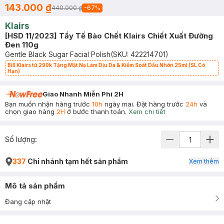
143.000 ₫
440.000 ₫
-
67
%
Klairs
[HSD 11/2023] Tẩy Tế Bào Chết Klairs Chiết Xuất Đường
Đen 110g
Gentle Black Sugar Facial Polish
(SKU:
422214701
)
Bill Klairs từ 299k Tặng Mặt Nạ Làm Dịu Da & Kiểm Soát Dầu Nhờn 25ml (SL Có
Hạn)
Giao Nhanh Miễn Phí 2H
Bạn muốn nhận hàng trước
10h
ngày mai. Đặt hàng trước
24h
và
chọn giao hàng
2H
ở bước thanh toán.
Xem chi tiết
Số lượng:
337
Chi nhánh tạm hết sản phẩm
Xem thêm
Mô tả sản phẩm
Đang cập nhật