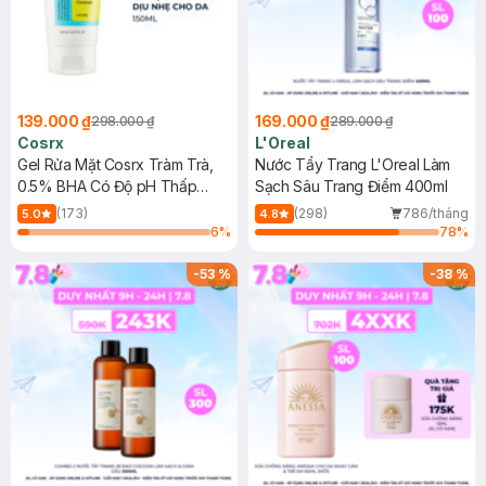
139.000 ₫
169.000 ₫
298.000 ₫
289.000 ₫
Cosrx
L'Oreal
Gel Rửa Mặt Cosrx Tràm Trà,
Nước Tẩy Trang L'Oreal Làm
0.5% BHA Có Độ pH Thấp
Sạch Sâu Trang Điểm 400ml
150ml
(173)
(298)
786/tháng
5.0
4.8
6
%
78
%
-
53
%
-
38
%