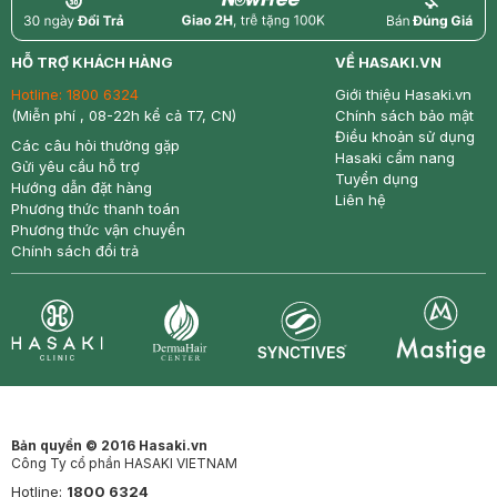
return
nowfree
price
HỖ TRỢ KHÁCH HÀNG
VỀ HASAKI.VN
Hotline:
1800 6324
Giới thiệu Hasaki.vn
(Miễn phí , 08-22h kể cả T7, CN)
Chính sách bảo mật
Điều khoản sử dụng
Các câu hỏi thường gặp
Hasaki cẩm nang
Gửi yêu cầu hỗ trợ
Tuyển dụng
Hướng dẫn đặt hàng
Liên hệ
Phương thức thanh toán
Phương thức vận chuyển
Chính sách đổi trả
Synctives
Clinic
Dermahair
Mastige
Bản quyền © 2016 Hasaki.vn
Công Ty cổ phần HASAKI VIETNAM
Hotline:
1800 6324