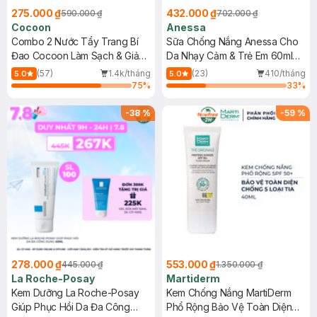
275.000 ₫
432.000 ₫
590.000 ₫
702.000 ₫
Cocoon
Anessa
Combo 2 Nước Tẩy Trang Bí
Sữa Chống Nắng Anessa Cho
Đao Cocoon Làm Sạch & Giảm
Da Nhạy Cảm & Trẻ Em 60ml
Dầu 500ml
(Mới)
(57)
1.4k/tháng
(23)
410/tháng
5.0
5.0
75
%
33
%
-
38
%
-
59
%
278.000 ₫
553.000 ₫
445.000 ₫
1.350.000 ₫
La Roche-Posay
Martiderm
Kem Dưỡng La Roche-Posay
Kem Chống Nắng MartiDerm
Giúp Phục Hồi Da Đa Công
Phổ Rộng Bảo Vệ Toàn Diện