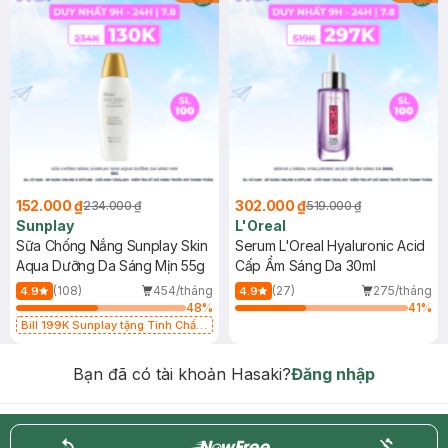
152.000 ₫
302.000 ₫
234.000 ₫
519.000 ₫
Sunplay
L'Oreal
Sữa Chống Nắng Sunplay Skin
Serum L'Oreal Hyaluronic Acid
Aqua Dưỡng Da Sáng Mịn 55g
Cấp Ẩm Sáng Da 30ml
(108)
454/tháng
(27)
275/tháng
4.9
4.9
48
%
41
%
Bill 199K Sunplay tặng Tinh Chất
Chống Nắng 7g trị giá 30K (SL có
hạn)
Bạn đã có tài khoản Hasaki?
Đăng nhập