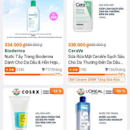
334.000 ₫
338.000 ₫
560.000 ₫
490.000 ₫
Bioderma
CeraVe
Nước Tẩy Trang Bioderma
Sữa Rửa Mặt CeraVe Sạch Sâu
Dành Cho Da Dầu & Hỗn Hợp
Cho Da Thường Đến Da Dầu
500ml
473ml
(228)
717/tháng
(116)
1.5k/tháng
4.9
4.9
71
%
74
%
Bill Cerave 299K Tặng Sữa Rửa
Mặt Cerave 30ml (SL có hạn)
-
53
%
-
50
%