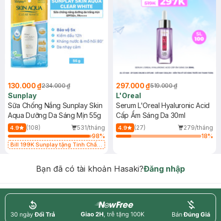
130.000 ₫
297.000 ₫
234.000 ₫
519.000 ₫
Sunplay
L'Oreal
Sữa Chống Nắng Sunplay Skin
Serum L'Oreal Hyaluronic Acid
Aqua Dưỡng Da Sáng Mịn 55g
Cấp Ẩm Sáng Da 30ml
(108)
531/tháng
(27)
279/tháng
4.9
4.9
98
%
18
%
Bill 199K Sunplay tặng Tinh Chất
Chống Nắng 7g trị giá 30K (SL có
hạn)
Bạn đã có tài khoản Hasaki?
Đăng nhập