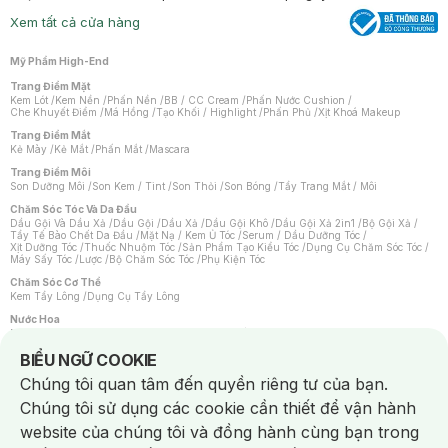
Xem tất cả cửa hàng
Mỹ Phẩm High-End
Trang Điểm Mặt
Kem Lót
/
Kem Nền
/
Phấn Nền
/
BB / CC Cream
/
Phấn Nước Cushion
/
Che Khuyết Điểm
/
Má Hồng
/
Tạo Khối / Highlight
/
Phấn Phủ
/
Xịt Khoá Makeup
Trang Điểm Mắt
Kẻ Mày
/
Kẻ Mắt
/
Phấn Mắt
/
Mascara
Trang Điểm Môi
Son Dưỡng Môi
/
Son Kem / Tint
/
Son Thỏi
/
Son Bóng
/
Tẩy Trang Mắt / Môi
Chăm Sóc Tóc Và Da Đầu
Dầu Gội Và Dầu Xả
/
Dầu Gội
/
Dầu Xả
/
Dầu Gội Khô
/
Dầu Gội Xả 2in1
/
Bộ Gội Xả
/
Tẩy Tế Bào Chết Da Đầu
/
Mặt Nạ / Kem Ủ Tóc
/
Serum / Dầu Dưỡng Tóc
/
Xịt Dưỡng Tóc
/
Thuốc Nhuộm Tóc
/
Sản Phẩm Tạo Kiểu Tóc
/
Dụng Cụ Chăm Sóc Tóc
/
Máy Sấy Tóc
/
Lược
/
Bộ Chăm Sóc Tóc
/
Phụ Kiện Tóc
Chăm Sóc Cơ Thể
Kem Tẩy Lông
/
Dụng Cụ Tẩy Lông
Nước Hoa
Nước Hoa Nữ
/
Nước Hoa Nam
/
Nước Hoa Cao Cấp
/
Xịt Thơm Toàn Thân
/
Nước Hoa Vùng Kín
Notice about cookies usage
BIỂU NGỮ COOKIE
Chăm Sóc Cá Nhân
Chúng tôi quan tâm đến quyền riêng tư của bạn.
Chống Muỗi
/
Khẩu Trang
/
Máy Massage
/
Mặt Nạ Xông Hơi
/
Nước Rửa Tay
/
Sản Phẩm Chăm Sóc Khác
/
Bàn Chải Đánh Răng
/
Bàn Chải Điện
/
Chúng tôi sử dụng các cookie cần thiết để vận hành
Hỗ Trợ Trắng Răng
/
Kem Đánh Răng
/
Máy Tăm Nước
/
Nước Súc Miệng
/
Tăm / Chỉ Nha Khoa
/
Xịt Thơm Miệng
/
Dung Dịch Vệ Sinh
/
Dưỡng Vùng Kín
/
website của chúng tôi và đồng hành cùng bạn trong
Khăn Ướt Vệ Sinh Vùng Kín
/
Băng Vệ Sinh
/
Tampon
/
Bọt Cạo Râu
/
Dao Cạo Râu
/
Máy Cạo Râu