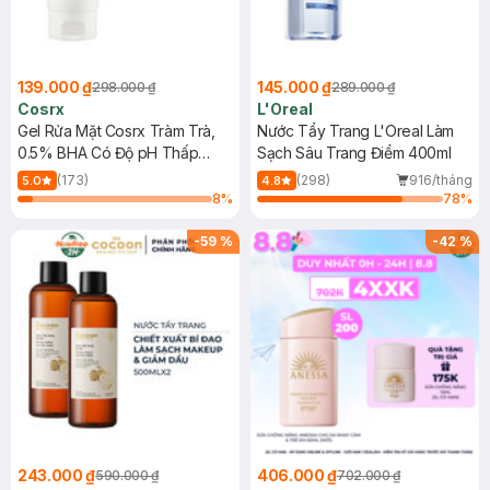
139.000 ₫
145.000 ₫
298.000 ₫
289.000 ₫
Cosrx
L'Oreal
Gel Rửa Mặt Cosrx Tràm Trà,
Nước Tẩy Trang L'Oreal Làm
0.5% BHA Có Độ pH Thấp
Sạch Sâu Trang Điểm 400ml
150ml
(173)
(298)
916/tháng
5.0
4.8
8
%
78
%
-
59
%
-
42
%
243.000 ₫
406.000 ₫
590.000 ₫
702.000 ₫