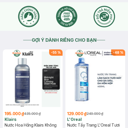
GỢI Ý DÀNH RIÊNG CHO BẠN
-
55
%
-
48
%
195.000 ₫
129.000 ₫
435.000 ₫
249.000 ₫
Klairs
L'Oreal
Nước Hoa Hồng Klairs Không
Nước Tẩy Trang L'Oreal Tươi