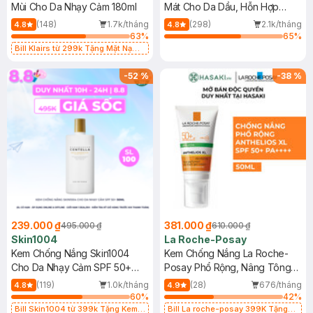
Mùi Cho Da Nhạy Cảm 180ml
Mát Cho Da Dầu, Hỗn Hợp
400ml
(148)
1.7k/tháng
(298)
2.1k/tháng
4.8
4.8
63
%
65
%
Bill Klairs từ 299k Tặng Mặt Nạ
Làm Dịu Da & Kiểm Soát Dầu Nhờn
25ml (SL Có Hạn)
-
52
%
-
38
%
239.000 ₫
381.000 ₫
495.000 ₫
610.000 ₫
Skin1004
La Roche-Posay
Kem Chống Nắng Skin1004
Kem Chống Nắng La Roche-
Cho Da Nhạy Cảm SPF 50+
Posay Phổ Rộng, Nâng Tông
50ml
Kiềm Dầu 50ml
(119)
1.0k/tháng
(28)
676/tháng
4.8
4.9
60
%
42
%
Bill Skin1004 từ 399k Tặng Kem
Bill La roche-posay 399K Tặng