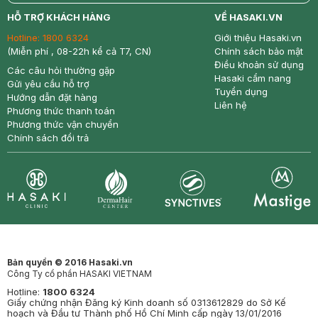
return
nowfree
price
HỖ TRỢ KHÁCH HÀNG
VỀ HASAKI.VN
Hotline:
1800 6324
Giới thiệu Hasaki.vn
(Miễn phí , 08-22h kể cả T7, CN)
Chính sách bảo mật
Điều khoản sử dụng
Các câu hỏi thường gặp
Hasaki cẩm nang
Gửi yêu cầu hỗ trợ
Tuyển dụng
Hướng dẫn đặt hàng
Liên hệ
Phương thức thanh toán
Phương thức vận chuyển
Chính sách đổi trả
Synctives
Clinic
Dermahair
Mastige
Bản quyền © 2016 Hasaki.vn
Công Ty cổ phần HASAKI VIETNAM
Hotline:
1800 6324
Giấy chứng nhận Đăng ký Kinh doanh số 0313612829 do Sở Kế
hoạch và Đầu tư Thành phố Hồ Chí Minh cấp ngày 13/01/2016