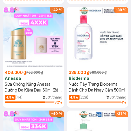
Chống Nắng Cho Da Nhạy Cảm
Gel rửa mặt da dầu nhạy cảm 50ml
SPF 50+ 20ml (SL Có Hạn)
(SL có hạn)
-
42
%
-
39
%
406.000 ₫
339.000 ₫
702.000 ₫
560.000 ₫
Anessa
Bioderma
Sữa Chống Nắng Anessa
Nước Tẩy Trang Bioderma
Dưỡng Da Kiềm Dầu 60ml (Bản
Dành Cho Da Nhạy Cảm 500ml
Mới)
(44)
531/tháng
(228)
861/tháng
4.9
4.9
82
%
1
%
-
40
%
-
31
%