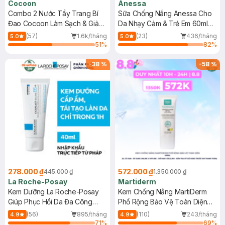
Cocoon
Anessa
Combo 2 Nước Tẩy Trang Bí
Sữa Chống Nắng Anessa Cho
Đao Cocoon Làm Sạch & Giảm
Da Nhạy Cảm & Trẻ Em 60ml
Dầu 500ml
(Mới)
(57)
1.6k/tháng
(23)
436/tháng
5.0
5.0
51
%
82
%
-
38
%
-
58
%
278.000 ₫
572.000 ₫
445.000 ₫
1.350.000 ₫
La Roche-Posay
Martiderm
Kem Dưỡng La Roche-Posay
Kem Chống Nắng MartiDerm
Giúp Phục Hồi Da Đa Công
Phổ Rộng Bảo Vệ Toàn Diện
Dụng 40ml
40ml
(56)
895/tháng
(110)
243/tháng
4.9
4.9
71
%
69
%