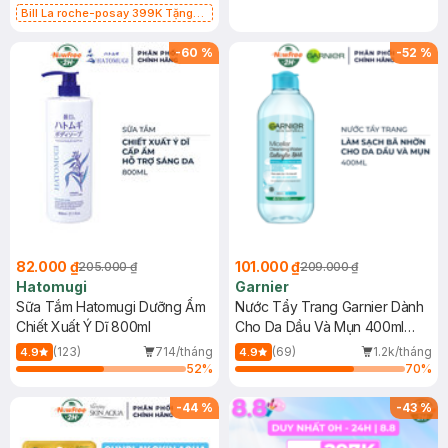
Bill La roche-posay 399K Tặng
Gel rửa mặt da dầu nhạy cảm 50ml
(SL có hạn)
-
60
%
-
52
%
82.000 ₫
101.000 ₫
205.000 ₫
209.000 ₫
Hatomugi
Garnier
Sữa Tắm Hatomugi Dưỡng Ẩm
Nước Tẩy Trang Garnier Dành
Chiết Xuất Ý Dĩ 800ml
Cho Da Dầu Và Mụn 400ml
(Mới)
(123)
714/tháng
(69)
1.2k/tháng
4.9
4.9
52
%
70
%
-
44
%
-
43
%