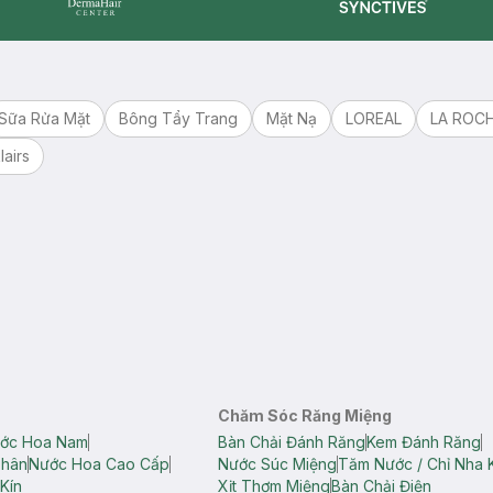
Synctives
Dermahair
Sữa Rửa Mặt
Bông Tẩy Trang
Mặt Nạ
LOREAL
LA ROC
lairs
Chăm Sóc Răng Miệng
ớc Hoa Nam
Bàn Chải Đánh Răng
Kem Đánh Răng
Thân
Nước Hoa Cao Cấp
Nước Súc Miệng
Tăm Nước / Chỉ Nha 
Kín
Xịt Thơm Miệng
Bàn Chải Điện