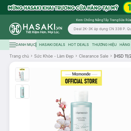
Kem Chống Nắng
Tẩy Trang
Sữa Rửa
Logo
DANH MỤC
HASAKI DEALS
HOT DEALS
THƯƠNG HIỆU
HÀNG 
Hamburger icon
Trang chủ
Sức Khỏe - Làm Đẹp
Clearance Sale
[HSD 11/