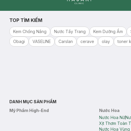
Clinic
TOP TÌM KIẾM
Kem Chống Nắng
Nước Tẩy Trang
Kem Dưỡng Ẩm
Obagi
VASELINE
Carslan
cerave
olay
toner k
DANH MỤC SẢN PHẨM
Mỹ Phẩm High-End
Nước Hoa
Nước Hoa Nữ
Nư
Xịt Thơm Toàn 
Nước Hoa Vùng 