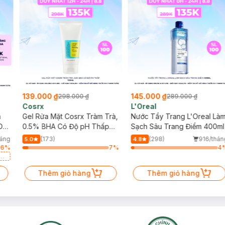
145.000 ₫
243.000 ₫
289.000 ₫
590.000 ₫
L'Oreal
Cocoon
Trà,
Nước Tẩy Trang L'Oreal Làm
Combo 2 Nước Tẩy Trang 
ấp
Sạch Sâu Trang Điểm 400ml
Đao Cocoon Làm Sạch &
Giảm Dầu 500ml
(298)
916/tháng
(57)
1.6k/th
4.8
5.0
7
%
4
%
7
Thêm giỏ hàng
Thêm giỏ hàng