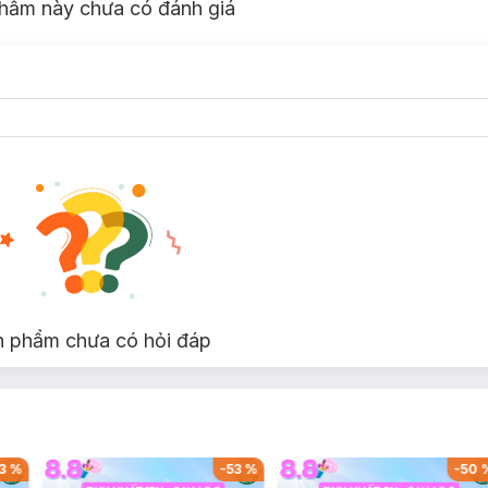
hẩm này chưa có đánh giá
n phẩm chưa có hỏi đáp
-
53
%
-
50
%
-
5