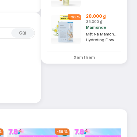
28.000 ₫
-
20
%
35.000 ₫
Mamonde
Gửi
Mặt Nạ Mamonde Dưỡng Da Chuyên Sâu Hoa Thuỷ Tiên 25ml
Hydrating Flower Essence Mask - Narcissus
Xem thêm
9
%
-
43
%
-
40