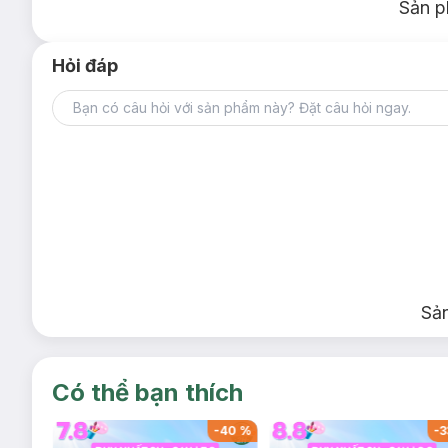
Sản p
Hỏi đáp
Sả
Có thể bạn thích
-
40
%
-
33
%