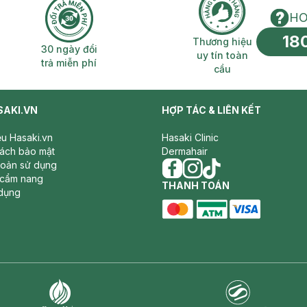
HO
18
n phí 2H
30 ngày đổi trả miễn phí
Thương hiệu uy 
Thương hiệu
30 ngày đổi
uy tín toàn
trả miễn phí
cầu
SAKI.VN
HỢP TÁC & LIÊN KẾT
iệu Hasaki.vn
Hasaki Clinic
sách bảo mật
Dermahair
hoản sử dụng
 cẩm nang
facebook
THANH TOÁN
instagram
tiktok
dụng
master card
ATM card
visa card