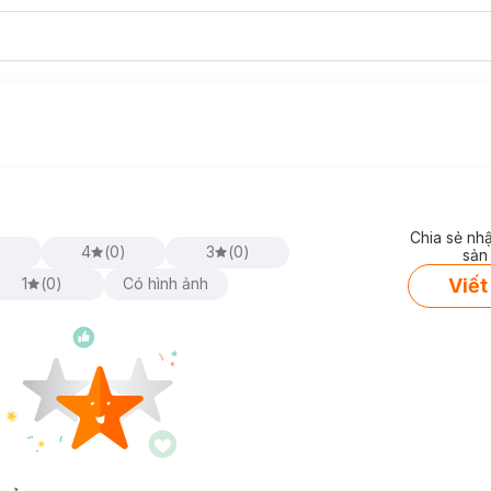
Chia sẻ nh
)
4
(
0
)
3
(
0
)
sản
Viết
1
(
0
)
Có hình ảnh