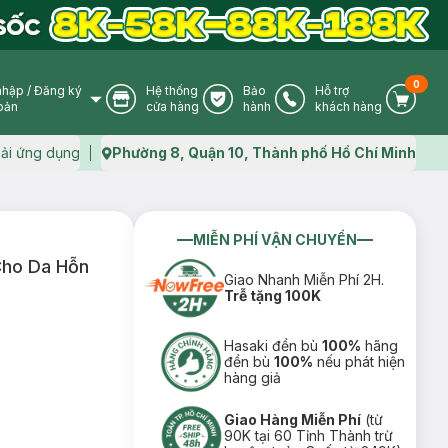
0
nhập
/
Đăng ký
Hệ thống
Bảo
Hỗ trợ
User Icon
Store Icon
Warranty Icon
Phone Icon
Cart I
oản
cửa hàng
hành
khách hàng
ải ứng dụng
Phường 8, Quận 10, Thành phố Hồ Chí Minh
Map icon
MIỄN PHÍ VẬN CHUYỂN
Cho Da Hỗn
Giao Nhanh Miễn Phí 2H.
Trễ tặng 100K
Hasaki đền bù
100%
hãng
đền bù
100%
nếu phát hiện
hàng giả
Giao Hàng Miễn Phí
(từ
90K tại 60 Tỉnh Thành trừ