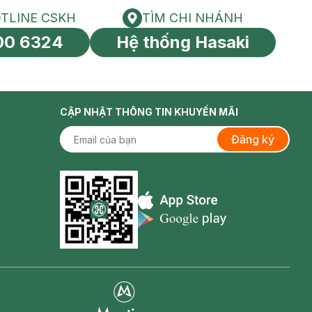
TLINE CSKH
TÌM CHI NHÁNH
HOTLINE CSKH
Tìm chi nhánh
00 6324
Hệ thống Hasaki
tín toàn cầu
CẬP NHẬT THÔNG TIN KHUYẾN MÃI
Đăng ký
Appstore icon
Goolge Play icon