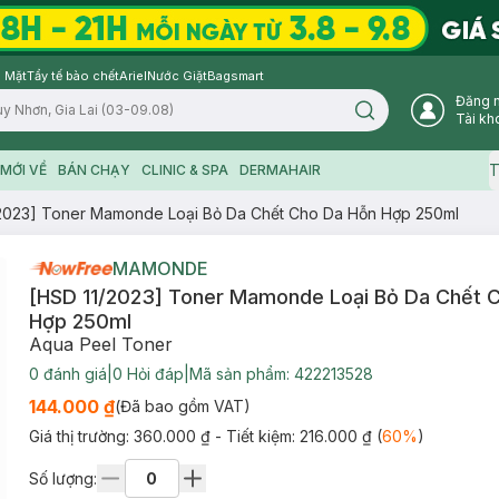
 Mặt
Tẩy tế bào chết
Ariel
Nước Giặt
Bagsmart
Đăng 
Search icon
Tài kh
T
MỚI VỀ
BÁN CHẠY
CLINIC & SPA
DERMAHAIR
2023] Toner Mamonde Loại Bỏ Da Chết Cho Da Hỗn Hợp 250ml
MAMONDE
[HSD 11/2023] Toner Mamonde Loại Bỏ Da Chết 
Hợp 250ml
Aqua Peel Toner
0
đánh giá
|
0
Hỏi đáp
|
Mã sản phẩm:
422213528
144.000 ₫
(Đã bao gồm VAT)
Giá thị trường:
360.000 ₫
- Tiết kiệm:
216.000 ₫
(
60
%
)
Số lượng: