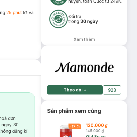
huyện, toàn Quốc từ 249K)
rong
29 phút
tới và
Đổi trả
trong
30 ngày
Xem thêm
Theo dõi
+
923
Sản phẩm xem cùng
 hoá đơn
 ngày. 30
120.000 ₫
-
17
%
không đăng kí
145.000 ₫
Old Spice