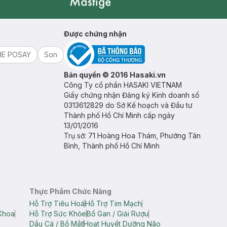
Mastige
Được chứng nhận
HE POSAY
Son
Bản quyền © 2016 Hasaki.vn
Công Ty cổ phần HASAKI VIETNAM
Giấy chứng nhận Đăng ký Kinh doanh số
0313612829 do Sở Kế hoạch và Đầu tư
Thành phố Hồ Chí Minh cấp ngày
13/01/2016
Trụ sở: 71 Hoàng Hoa Thám, Phường Tân
Bình, Thành phố Hồ Chí Minh
Thực Phẩm Chức Năng
Hỗ Trợ Tiêu Hoá
Hỗ Trợ Tim Mạch
Khoa
Hỗ Trợ Sức Khỏe
Bổ Gan / Giải Rượu
Dầu Cá / Bổ Mắt
Hoạt Huyết Dưỡng Não