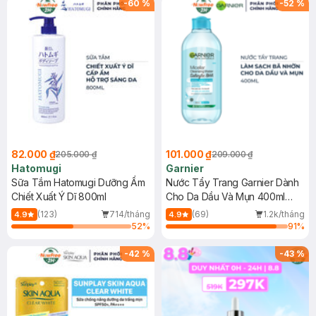
-
60
%
-
52
%
82.000 ₫
101.000 ₫
205.000 ₫
209.000 ₫
Hatomugi
Garnier
Sữa Tắm Hatomugi Dưỡng Ẩm
Nước Tẩy Trang Garnier Dành
Chiết Xuất Ý Dĩ 800ml
Cho Da Dầu Và Mụn 400ml
(Mới)
(123)
714/tháng
(69)
1.2k/tháng
4.9
4.9
52
%
91
%
-
42
%
-
43
%