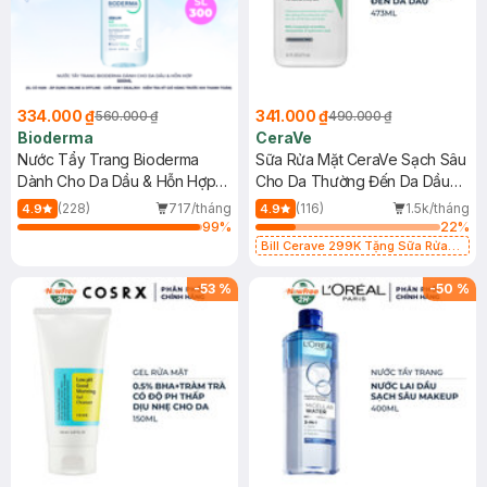
334.000 ₫
341.000 ₫
560.000 ₫
490.000 ₫
Bioderma
CeraVe
Nước Tẩy Trang Bioderma
Sữa Rửa Mặt CeraVe Sạch Sâu
Dành Cho Da Dầu & Hỗn Hợp
Cho Da Thường Đến Da Dầu
500ml
473ml
(228)
717/tháng
(116)
1.5k/tháng
4.9
4.9
99
%
22
%
Bill Cerave 299K Tặng Sữa Rửa
Mặt Cerave 30ml (SL có hạn)
-
53
%
-
50
%