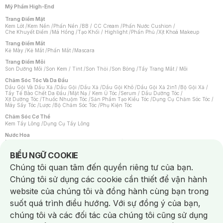
Mỹ Phẩm High-End
Trang Điểm Mặt
Kem Lót
/
Kem Nền
/
Phấn Nền
/
BB / CC Cream
/
Phấn Nước Cushion
/
Che Khuyết Điểm
/
Má Hồng
/
Tạo Khối / Highlight
/
Phấn Phủ
/
Xịt Khoá Makeup
Trang Điểm Mắt
Kẻ Mày
/
Kẻ Mắt
/
Phấn Mắt
/
Mascara
Trang Điểm Môi
Son Dưỡng Môi
/
Son Kem / Tint
/
Son Thỏi
/
Son Bóng
/
Tẩy Trang Mắt / Môi
Chăm Sóc Tóc Và Da Đầu
Dầu Gội Và Dầu Xả
/
Dầu Gội
/
Dầu Xả
/
Dầu Gội Khô
/
Dầu Gội Xả 2in1
/
Bộ Gội Xả
/
Tẩy Tế Bào Chết Da Đầu
/
Mặt Nạ / Kem Ủ Tóc
/
Serum / Dầu Dưỡng Tóc
/
Xịt Dưỡng Tóc
/
Thuốc Nhuộm Tóc
/
Sản Phẩm Tạo Kiểu Tóc
/
Dụng Cụ Chăm Sóc Tóc
/
Máy Sấy Tóc
/
Lược
/
Bộ Chăm Sóc Tóc
/
Phụ Kiện Tóc
Chăm Sóc Cơ Thể
Kem Tẩy Lông
/
Dụng Cụ Tẩy Lông
Nước Hoa
Nước Hoa Nữ
/
Nước Hoa Nam
/
Nước Hoa Cao Cấp
/
Xịt Thơm Toàn Thân
/
Nước Hoa Vùng Kín
Notice about cookies usage
BIỂU NGỮ COOKIE
Chăm Sóc Cá Nhân
Chúng tôi quan tâm đến quyền riêng tư của bạn.
Chống Muỗi
/
Khẩu Trang
/
Máy Massage
/
Mặt Nạ Xông Hơi
/
Nước Rửa Tay
/
Sản Phẩm Chăm Sóc Khác
/
Bàn Chải Đánh Răng
/
Bàn Chải Điện
/
Chúng tôi sử dụng các cookie cần thiết để vận hành
Hỗ Trợ Trắng Răng
/
Kem Đánh Răng
/
Máy Tăm Nước
/
Nước Súc Miệng
/
Tăm / Chỉ Nha Khoa
/
Xịt Thơm Miệng
/
Dung Dịch Vệ Sinh
/
Dưỡng Vùng Kín
/
website của chúng tôi và đồng hành cùng bạn trong
Khăn Ướt Vệ Sinh Vùng Kín
/
Băng Vệ Sinh
/
Tampon
/
Bọt Cạo Râu
/
Dao Cạo Râu
/
Máy Cạo Râu
suốt quá trình điều hướng. Với sự đồng ý của bạn,
Vấn Đề Về Da
chúng tôi và các đối tác của chúng tôi cũng sử dụng
Da Dầu / Lỗ Chân Lông To
/
Da Khô / Mất Nước
/
Da Lão Hóa
/
Da Mụn
/
Da Nhạy Cảm / Kích Ứng
/
Da Xỉn Màu
/
Thâm / Nám / Tàn Nhang
/