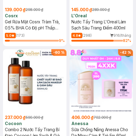
139.000 ₫
145.000 ₫
298.000 ₫
289.000 ₫
Cosrx
L'Oreal
Gel Rửa Mặt Cosrx Tràm Trà,
Nước Tẩy Trang L'Oreal Làm
0.5% BHA Có Độ pH Thấp
Sạch Sâu Trang Điểm 400ml
150ml
(173)
(298)
916/tháng
5.0
4.8
9
%
82
%
-
60
%
-
42
%
237.000 ₫
406.000 ₫
590.000 ₫
702.000 ₫
Cocoon
Anessa
Combo 2 Nước Tẩy Trang Bí
Sữa Chống Nắng Anessa Cho
Đao Cocoon Làm Sạch & Giảm
Da Nhạy Cảm & Trẻ Em 60ml