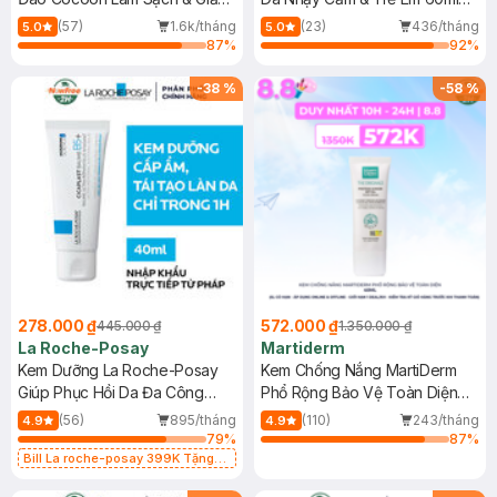
Dầu 500ml
(Mới)
(57)
1.6k/tháng
(23)
436/tháng
5.0
5.0
87
%
92
%
-
38
%
-
58
%
278.000 ₫
572.000 ₫
445.000 ₫
1.350.000 ₫
La Roche-Posay
Martiderm
Kem Dưỡng La Roche-Posay
Kem Chống Nắng MartiDerm
Giúp Phục Hồi Da Đa Công
Phổ Rộng Bảo Vệ Toàn Diện
Dụng 40ml
40ml
(56)
895/tháng
(110)
243/tháng
4.9
4.9
79
%
87
%
Bill La roche-posay 399K Tặng
Gel rửa mặt da dầu nhạy cảm 50ml
(SL có hạn)