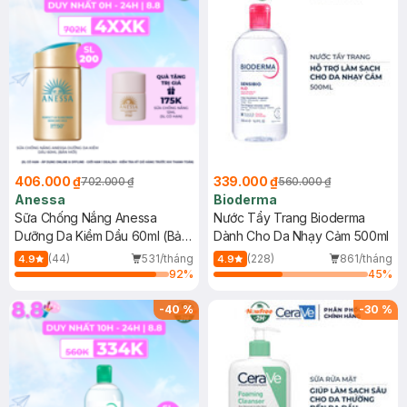
406.000 ₫
339.000 ₫
702.000 ₫
560.000 ₫
Anessa
Bioderma
Sữa Chống Nắng Anessa
Nước Tẩy Trang Bioderma
Dưỡng Da Kiềm Dầu 60ml (Bản
Dành Cho Da Nhạy Cảm 500ml
Mới)
(44)
531/tháng
(228)
861/tháng
4.9
4.9
92
%
45
%
-
40
%
-
30
%