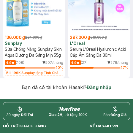
136.000 ₫
297.000 ₫
234.000 ₫
519.000 ₫
Sunplay
L'Oreal
Sữa Chống Nắng Sunplay Skin
Serum L'Oreal Hyaluronic Acid
Aqua Dưỡng Da Sáng Mịn 55g
Cấp Ẩm Sáng Da 30ml
(108)
507/tháng
(27)
279/tháng
4.9
4.9
40
%
47
%
Bill 199K Sunplay tặng Tinh Chất
Chống Nắng 7g trị giá 30K (SL có
hạn)
Bạn đã có tài khoản Hasaki?
Đăng nhập
return
nowfree
price
HỖ TRỢ KHÁCH HÀNG
VỀ HASAKI.VN