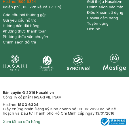
Hotline:
1800 6324
Giới thiệu Hasaki.vn
(Miễn phí , 08-22h kể cả T7, CN)
Chính sách bảo mật
Điều khoản sử dụng
Các câu hỏi thường gặp
Hasaki cẩm nang
Gửi yêu cầu hỗ trợ
Tuyển dụng
Hướng dẫn đặt hàng
Liên hệ
Phương thức thanh toán
Phương thức vận chuyển
Chính sách đổi trả
Synctives
Clinic
Dermahair
Mastige
Bản quyền © 2016 Hasaki.vn
Công Ty cổ phần HASAKI VIETNAM
Hotline:
1800 6324
Giấy chứng nhận Đăng ký Kinh doanh số 0313612829 do Sở Kế
hoạch và Đầu tư Thành phố Hồ Chí Minh cấp ngày 13/01/2016
Xem tất cả cửa hàng