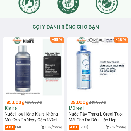
GỢI Ý DÀNH RIÊNG CHO BẠN
-
55
%
-
48
%
195.000 ₫
129.000 ₫
435.000 ₫
249.000 ₫
Klairs
L'Oreal
Nước Hoa Hồng Klairs Không
Nước Tẩy Trang L'Oreal Tươi
Mùi Cho Da Nhạy Cảm 180ml
Mát Cho Da Dầu, Hỗn Hợp
400ml
(148)
1.7k/tháng
(298)
2.1k/tháng
4.8
4.8