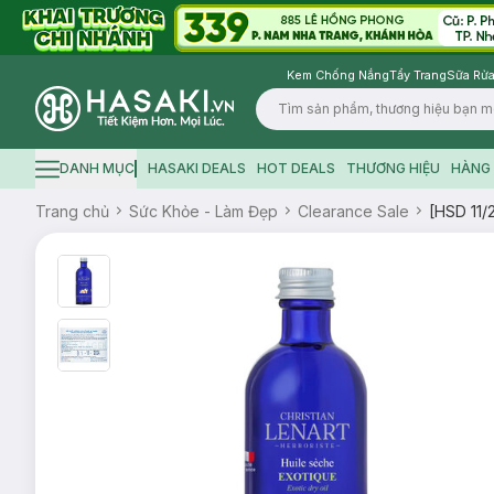
Kem Chống Nắng
Tẩy Trang
Sữa Rửa
Logo
DANH MỤC
HASAKI DEALS
HOT DEALS
THƯƠNG HIỆU
HÀNG 
Hamburger icon
Trang chủ
Sức Khỏe - Làm Đẹp
Clearance Sale
[HSD 11/