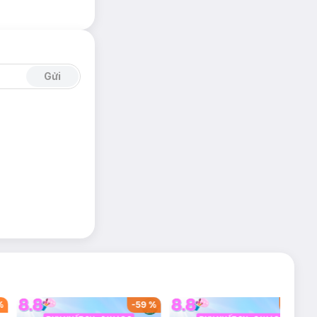
Gửi
%
-
59
%
-
40
%