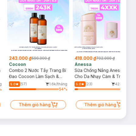
243.000 ₫
418.000 ₫
590.000 ₫
702.000 ₫
Cocoon
Anessa
m
Combo 2 Nước Tẩy Trang Bí
Sữa Chống Nắng Anessa
Đao Cocoon Làm Sạch &
Cho Da Nhạy Cảm & Trẻ Em
Giảm Dầu 500ml
60ml (Mới)
g
(57)
1.6k/tháng
(23)
423/tháng
5.0
5.0
%
54
%
6
%
Thêm giỏ hàng
Thêm giỏ hàng