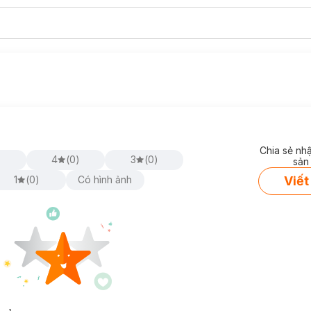
Chia sẻ nh
)
4
(
0
)
3
(
0
)
sản
Viết
1
(
0
)
Có hình ảnh