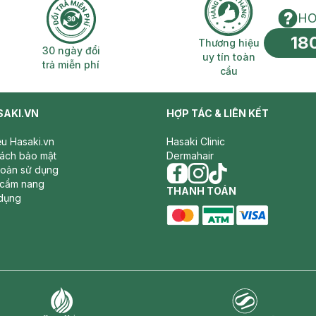
HO
18
n phí 2H
30 ngày đổi trả miễn phí
Thương hiệu uy 
Thương hiệu
30 ngày đổi
uy tín toàn
trả miễn phí
cầu
SAKI.VN
HỢP TÁC & LIÊN KẾT
iệu Hasaki.vn
Hasaki Clinic
sách bảo mật
Dermahair
hoản sử dụng
 cẩm nang
facebook
THANH TOÁN
instagram
tiktok
dụng
master card
ATM card
visa card