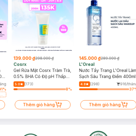
139.000 ₫
145.000 ₫
298.000 ₫
289.000 ₫
Cosrx
L'Oreal
h
Gel Rửa Mặt Cosrx Tràm Trà,
Nước Tẩy Trang L'Oreal Là
Da
0.5% BHA Có Độ pH Thấp
Sạch Sâu Trang Điểm 400ml
150ml
háng
(173)
(298)
916/thán
5.0
4.8
91
%
8
%
37
a
Thêm giỏ hàng
Thêm giỏ hàng