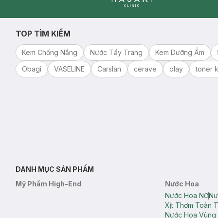
Clinic
TOP TÌM KIẾM
Kem Chống Nắng
Nước Tẩy Trang
Kem Dưỡng Ẩm
Obagi
VASELINE
Carslan
cerave
olay
toner k
DANH MỤC SẢN PHẨM
Mỹ Phẩm High-End
Nước Hoa
Nước Hoa Nữ
Nư
Xịt Thơm Toàn 
Nước Hoa Vùng 