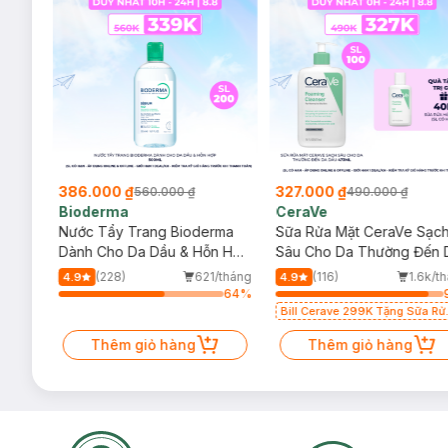
386.000 ₫
327.000 ₫
560.000 ₫
490.000 ₫
Bioderma
CeraVe
rma
Nước Tẩy Trang Bioderma
Sữa Rửa Mặt CeraVe Sạc
m
Dành Cho Da Dầu & Hỗn Hợp
Sâu Cho Da Thường Đến 
500ml
Dầu 473ml
/tháng
(228)
621/tháng
(116)
1.6k/t
4.9
4.9
64
%
64
%
Bill Cerave 299K Tặng Sữa Rử
Mặt Cerave 30ml (SL có hạn)
Thêm giỏ hàng
Thêm giỏ hàng