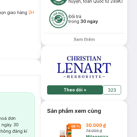
huyện, toàn Quốc từ 249K)
họn giao hàng
2H
Đổi trả
trong
30 ngày
Xem thêm
Theo dõi
+
323
Sản phẩm xem cùng
 hoá đơn
 ngày. 30
30.000 ₫
-
59
%
không đăng kí
74.000 ₫
Milaganics