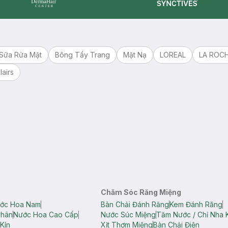
Synctives
Dermahair
Sữa Rửa Mặt
Bông Tẩy Trang
Mặt Nạ
LOREAL
LA ROC
lairs
Chăm Sóc Răng Miệng
ớc Hoa Nam
Bàn Chải Đánh Răng
Kem Đánh Răng
Thân
Nước Hoa Cao Cấp
Nước Súc Miệng
Tăm Nước / Chỉ Nha 
Kín
Xịt Thơm Miệng
Bàn Chải Điện