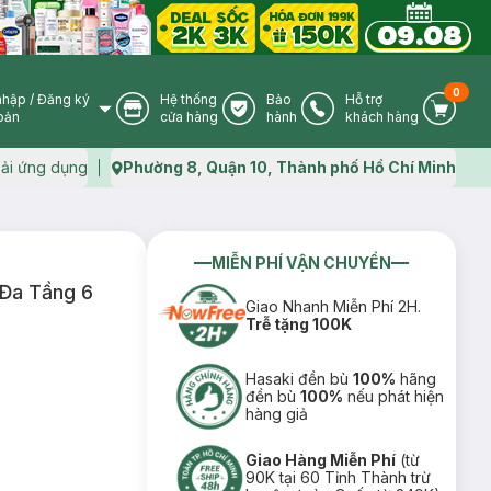
0
nhập
/
Đăng ký
Hệ thống
Bảo
Hỗ trợ
User Icon
Store Icon
Warranty Icon
Phone Icon
Cart I
oản
cửa hàng
hành
khách hàng
ải ứng dụng
Phường 8, Quận 10, Thành phố Hồ Chí Minh
Map icon
MIỄN PHÍ VẬN CHUYỂN
 Đa Tầng 6
Giao Nhanh Miễn Phí 2H.
Trễ tặng 100K
Hasaki đền bù
100%
hãng
đền bù
100%
nếu phát hiện
hàng giả
Giao Hàng Miễn Phí
(từ
90K tại 60 Tỉnh Thành trừ