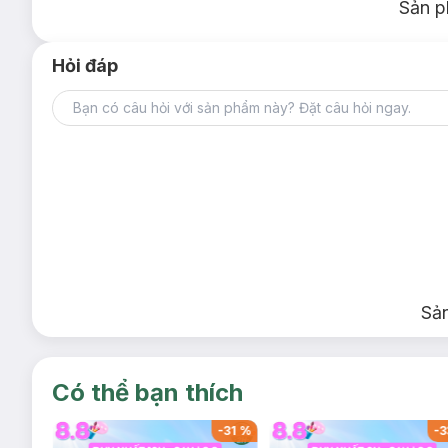
Sản p
Hỏi đáp
Sả
Có thể bạn thích
-
32
%
-
31
%
-
3