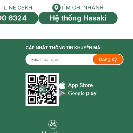
TLINE CSKH
TÌM CHI NHÁNH
HOTLINE CSKH
Tìm chi nhánh
00 6324
Hệ thống Hasaki
tín toàn cầu
CẬP NHẬT THÔNG TIN KHUYẾN MÃI
Đăng ký
Appstore icon
Goolge Play icon