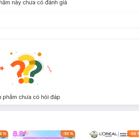
hẩm này chưa có đánh giá
n phẩm chưa có hỏi đáp
3
%
-
53
%
-
50