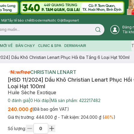
 Mặt
Tẩy tế bào chết
Bioderma
Nước Giặt
Bagsmart
Đăng 
Search icon
Tài kh
T
MỚI VỀ
BÁN CHẠY
CLINIC & SPA
DERMAHAIR
2024] Dầu Khô Christian Lenart Phục Hồi Đa Tầng 6 Loại Hạt 100ml
CHRISTIAN LENART
[HSD 11/2024] Dầu Khô Christian Lenart Phục Hồi
Loại Hạt 100ml
Huile Sèche Exotique
0
đánh giá
|
0
Hỏi đáp
|
Mã sản phẩm:
422217482
240.000 ₫
(Đã bao gồm VAT)
Giá thị trường:
444.000 ₫
- Tiết kiệm:
204.000 ₫
(
46
%
)
Số lượng: