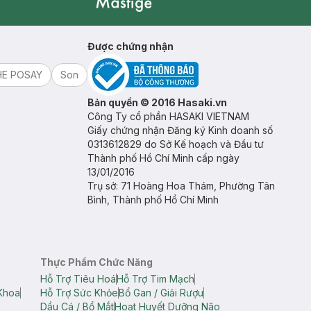
Mastige
Được chứng nhận
HE POSAY
Son
Bản quyền © 2016 Hasaki.vn
Công Ty cổ phần HASAKI VIETNAM
Giấy chứng nhận Đăng ký Kinh doanh số
0313612829 do Sở Kế hoạch và Đầu tư
Thành phố Hồ Chí Minh cấp ngày
13/01/2016
Trụ sở: 71 Hoàng Hoa Thám, Phường Tân
Bình, Thành phố Hồ Chí Minh
Thực Phẩm Chức Năng
Hỗ Trợ Tiêu Hoá
Hỗ Trợ Tim Mạch
Khoa
Hỗ Trợ Sức Khỏe
Bổ Gan / Giải Rượu
Dầu Cá / Bổ Mắt
Hoạt Huyết Dưỡng Não