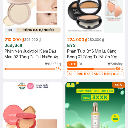
210.000 ₫
224.000 ₫
296.000 ₫
280.000 ₫
Judydoll
BYS
Phấn Nền Judydoll Kiềm Dầu
Phấn Tươi BYS Mịn Lì, Căng
Màu 02 Tông Da Tự Nhiên 4g
Bóng 01 Tông Tự Nhiên 10g
8/tháng
(8)
5/tháng
5.0
3
%
56
%
Bill 499K BYS TẶNG 1 Bông mút
Mastige màu cam nhạt (SL CÓ
HẠN)
-
55
%