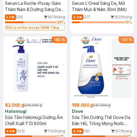
Serum La Roche-Posay Giảm
Serum L'Oreal Sáng Da, Mờ
Thâm Nám & Dưỡng Sáng Da
Thâm Mụn & Nám 30ml (Mới)
30ml
(29)
187/tháng
(27)
352/tháng
5.0
4.9
36
%
15
%
Bill La roche-posay 399K Tặng
Gel rửa mặt da dầu nhạy cảm 50ml
(SL có hạn)
-
60
%
-
20
%
82.000 ₫
198.000 ₫
205.000 ₫
247.000 ₫
Hatomugi
Dove
Sữa Tắm Hatomugi Dưỡng Ẩm
Sữa Tắm Dưỡng Thể Dove Da
Chiết Xuất Ý Dĩ 800ml
Đàn Hồi, Trông Mọng Nước
900g
(123)
714/tháng
(16)
157/tháng
4.9
4.9
52
%
64
%