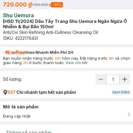
720.000 ₫
1.100.000 ₫
-
35
%
Shu Uemura
[HSD 11/2024] Dầu Tẩy Trang Shu Uemura Ngăn Ngừa Ô
Nhiễm & Bụi Bẩn 150ml
Anti/Oxi Skin Refining Anti-Dullness Cleansing Oil
(SKU:
422217643
)
Giao Nhanh Miễn Phí 2H
Bạn muốn nhận hàng trước
10h
hôm nay. Đặt hàng trước
8h
và chọn
giao hàng
2H
ở bước thanh toán.
Xem chi tiết
Số lượng:
337
Chi nhánh tạm hết sản phẩm
Xem thêm
Mô tả sản phẩm
Đang cập nhật
Thông số sản phẩm