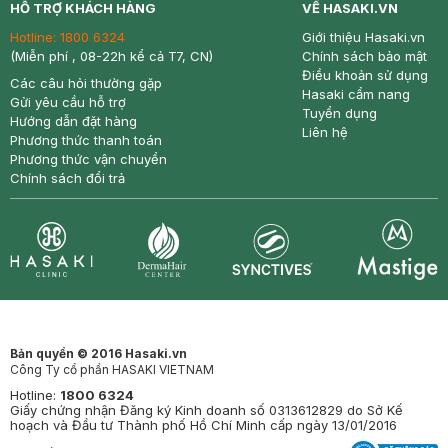
HỖ TRỢ KHÁCH HÀNG
VỀ HASAKI.VN
Hotline:
1800 6324
Giới thiệu Hasaki.vn
(Miễn phí , 08-22h kể cả T7, CN)
Chính sách bảo mật
Điều khoản sử dụng
Các câu hỏi thường gặp
Hasaki cẩm nang
Gửi yêu cầu hỗ trợ
Tuyển dụng
Hướng dẫn đặt hàng
Liên hệ
Phương thức thanh toán
Phương thức vận chuyển
Chính sách đổi trả
Synctives
Clinic
Dermahair
Mastige
Bản quyền © 2016 Hasaki.vn
Công Ty cổ phần HASAKI VIETNAM
Hotline:
1800 6324
Giấy chứng nhận Đăng ký Kinh doanh số 0313612829 do Sở Kế
hoạch và Đầu tư Thành phố Hồ Chí Minh cấp ngày 13/01/2016