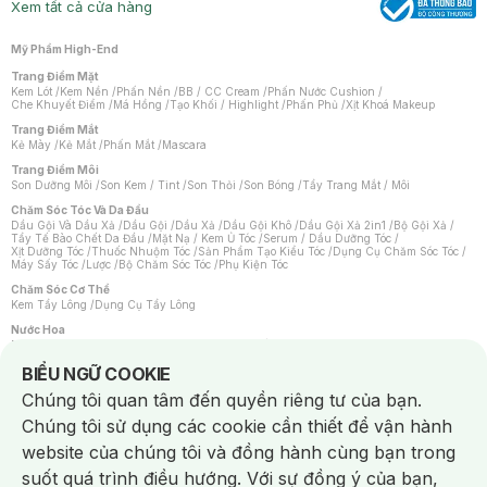
Xem tất cả cửa hàng
Mỹ Phẩm High-End
Trang Điểm Mặt
Kem Lót
/
Kem Nền
/
Phấn Nền
/
BB / CC Cream
/
Phấn Nước Cushion
/
Che Khuyết Điểm
/
Má Hồng
/
Tạo Khối / Highlight
/
Phấn Phủ
/
Xịt Khoá Makeup
Trang Điểm Mắt
Kẻ Mày
/
Kẻ Mắt
/
Phấn Mắt
/
Mascara
Trang Điểm Môi
Son Dưỡng Môi
/
Son Kem / Tint
/
Son Thỏi
/
Son Bóng
/
Tẩy Trang Mắt / Môi
Chăm Sóc Tóc Và Da Đầu
Dầu Gội Và Dầu Xả
/
Dầu Gội
/
Dầu Xả
/
Dầu Gội Khô
/
Dầu Gội Xả 2in1
/
Bộ Gội Xả
/
Tẩy Tế Bào Chết Da Đầu
/
Mặt Nạ / Kem Ủ Tóc
/
Serum / Dầu Dưỡng Tóc
/
Xịt Dưỡng Tóc
/
Thuốc Nhuộm Tóc
/
Sản Phẩm Tạo Kiểu Tóc
/
Dụng Cụ Chăm Sóc Tóc
/
Máy Sấy Tóc
/
Lược
/
Bộ Chăm Sóc Tóc
/
Phụ Kiện Tóc
Chăm Sóc Cơ Thể
Kem Tẩy Lông
/
Dụng Cụ Tẩy Lông
Nước Hoa
Nước Hoa Nữ
/
Nước Hoa Nam
/
Nước Hoa Cao Cấp
/
Xịt Thơm Toàn Thân
/
Nước Hoa Vùng Kín
Notice about cookies usage
BIỂU NGỮ COOKIE
Chăm Sóc Cá Nhân
Chúng tôi quan tâm đến quyền riêng tư của bạn.
Chống Muỗi
/
Khẩu Trang
/
Máy Massage
/
Mặt Nạ Xông Hơi
/
Nước Rửa Tay
/
Sản Phẩm Chăm Sóc Khác
/
Bàn Chải Đánh Răng
/
Bàn Chải Điện
/
Chúng tôi sử dụng các cookie cần thiết để vận hành
Hỗ Trợ Trắng Răng
/
Kem Đánh Răng
/
Máy Tăm Nước
/
Nước Súc Miệng
/
Tăm / Chỉ Nha Khoa
/
Xịt Thơm Miệng
/
Dung Dịch Vệ Sinh
/
Dưỡng Vùng Kín
/
website của chúng tôi và đồng hành cùng bạn trong
Khăn Ướt Vệ Sinh Vùng Kín
/
Băng Vệ Sinh
/
Tampon
/
Bọt Cạo Râu
/
Dao Cạo Râu
/
Máy Cạo Râu
suốt quá trình điều hướng. Với sự đồng ý của bạn,