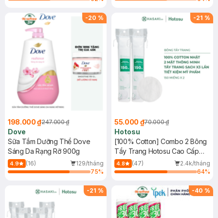
-
20
%
-
21
%
198.000 ₫
55.000 ₫
247.000 ₫
70.000 ₫
Dove
Hotosu
Sữa Tắm Dưỡng Thể Dove
[100% Cotton] Combo 2 Bông
Sáng Da Rạng Rỡ 900g
Tẩy Trang Hotosu Cao Cấp
150 Miếng
(16)
129/tháng
(47)
2.4k/tháng
4.9
4.8
75
%
64
%
-
21
%
-
40
%