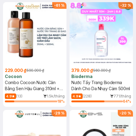
-
61
%
-
32
%
229.000 ₫
379.000 ₫
590.000 ₫
560.000 ₫
Cocoon
Bioderma
Combo Cocoon Nước Cân
Nước Tẩy Trang Bioderma
Bằng Sen Hậu Giang 310ml +
Dành Cho Da Nhạy Cảm 500ml
Nước Tẩy Trang Bí Đao 500ml
(13)
1.5k/tháng
(228)
771/tháng
4.9
4.9
18
%
64
%
-
29
%
-
20
%