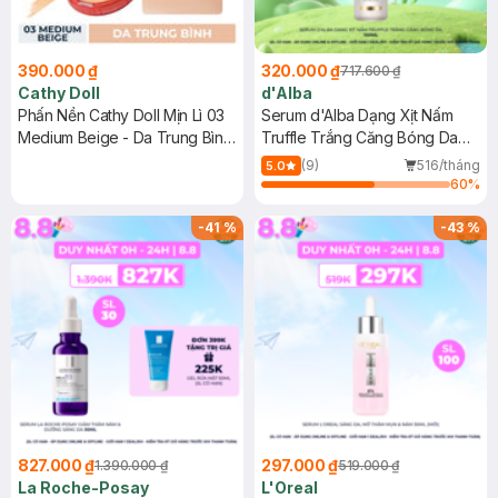
390.000 ₫
320.000 ₫
717.600 ₫
Cathy Doll
d'Alba
Phấn Nền Cathy Doll Mịn Lì 03
Serum d'Alba Dạng Xịt Nấm
Medium Beige - Da Trung Bình
Truffle Trắng Căng Bóng Da
12g
100ml
(9)
516/tháng
5.0
60
%
-
41
%
-
43
%
827.000 ₫
297.000 ₫
1.390.000 ₫
519.000 ₫
La Roche-Posay
L'Oreal