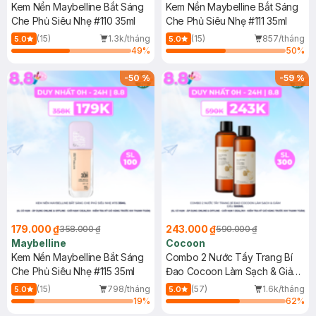
Kem Nền Maybelline Bắt Sáng
Kem Nền Maybelline Bắt Sáng
Che Phủ Siêu Nhẹ #110 35ml
Che Phủ Siêu Nhẹ #111 35ml
(15)
1.3k/tháng
(15)
857/tháng
5.0
5.0
49
%
50
%
-
50
%
-
59
%
179.000 ₫
243.000 ₫
358.000 ₫
590.000 ₫
Maybelline
Cocoon
Kem Nền Maybelline Bắt Sáng
Combo 2 Nước Tẩy Trang Bí
Che Phủ Siêu Nhẹ #115 35ml
Đao Cocoon Làm Sạch & Giảm
Dầu 500ml
(15)
798/tháng
(57)
1.6k/tháng
5.0
5.0
19
%
62
%