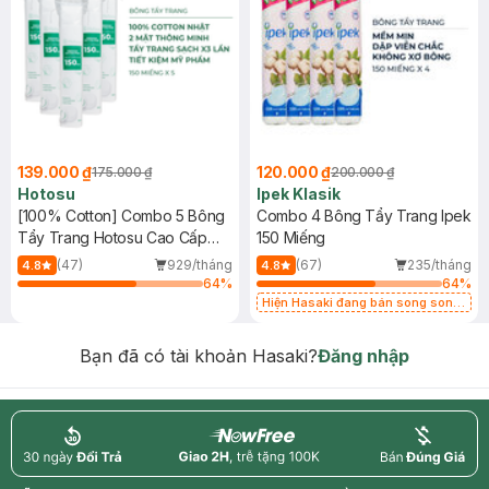
139.000 ₫
120.000 ₫
175.000 ₫
200.000 ₫
Hotosu
Ipek Klasik
[100% Cotton] Combo 5 Bông
Combo 4 Bông Tẩy Trang Ipek
Tẩy Trang Hotosu Cao Cấp
150 Miếng
150 Miếng
(47)
929/tháng
(67)
235/tháng
4.8
4.8
64
%
64
%
Hiện Hasaki đang bán song song
2 mẫu cũ - mới
Bạn đã có tài khoản Hasaki?
Đăng nhập
return
nowfree
price