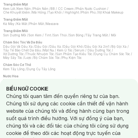
Trang Điểm Mặt
Kem Lót
/
Kem Nền
/
Phấn Nền
/
BB / CC Cream
/
Phấn Nước Cushion
/
Che Khuyết Điểm
/
Má Hồng
/
Tạo Khối / Highlight
/
Phấn Phủ
/
Xịt Khoá Makeup
Trang Điểm Mắt
Kẻ Mày
/
Kẻ Mắt
/
Phấn Mắt
/
Mascara
Trang Điểm Môi
Son Dưỡng Môi
/
Son Kem / Tint
/
Son Thỏi
/
Son Bóng
/
Tẩy Trang Mắt / Môi
Chăm Sóc Tóc Và Da Đầu
Dầu Gội Và Dầu Xả
/
Dầu Gội
/
Dầu Xả
/
Dầu Gội Khô
/
Dầu Gội Xả 2in1
/
Bộ Gội Xả
/
Tẩy Tế Bào Chết Da Đầu
/
Mặt Nạ / Kem Ủ Tóc
/
Serum / Dầu Dưỡng Tóc
/
Xịt Dưỡng Tóc
/
Thuốc Nhuộm Tóc
/
Sản Phẩm Tạo Kiểu Tóc
/
Dụng Cụ Chăm Sóc Tóc
/
Máy Sấy Tóc
/
Lược
/
Bộ Chăm Sóc Tóc
/
Phụ Kiện Tóc
Chăm Sóc Cơ Thể
Kem Tẩy Lông
/
Dụng Cụ Tẩy Lông
Nước Hoa
Nước Hoa Nữ
/
Nước Hoa Nam
/
Nước Hoa Cao Cấp
/
Xịt Thơm Toàn Thân
/
Nước Hoa Vùng Kín
Notice about cookies usage
BIỂU NGỮ COOKIE
Chăm Sóc Cá Nhân
Chúng tôi quan tâm đến quyền riêng tư của bạn.
Chống Muỗi
/
Khẩu Trang
/
Máy Massage
/
Mặt Nạ Xông Hơi
/
Nước Rửa Tay
/
Sản Phẩm Chăm Sóc Khác
/
Bàn Chải Đánh Răng
/
Bàn Chải Điện
/
Chúng tôi sử dụng các cookie cần thiết để vận hành
Hỗ Trợ Trắng Răng
/
Kem Đánh Răng
/
Máy Tăm Nước
/
Nước Súc Miệng
/
Tăm / Chỉ Nha Khoa
/
Xịt Thơm Miệng
/
Dung Dịch Vệ Sinh
/
Dưỡng Vùng Kín
/
website của chúng tôi và đồng hành cùng bạn trong
Khăn Ướt Vệ Sinh Vùng Kín
/
Băng Vệ Sinh
/
Tampon
/
Bọt Cạo Râu
/
Dao Cạo Râu
/
Máy Cạo Râu
suốt quá trình điều hướng. Với sự đồng ý của bạn,
Vấn Đề Về Da
chúng tôi và các đối tác của chúng tôi cũng sử dụng
Da Dầu / Lỗ Chân Lông To
/
Da Khô / Mất Nước
/
Da Lão Hóa
/
Da Mụn
/
Da Nhạy Cảm / Kích Ứng
/
Da Xỉn Màu
/
Thâm / Nám / Tàn Nhang
/
cookie để theo dõi các hoạt động trực tuyến của
Quầng Thâm & Bọng Mắt
/
Sẹo
/
Viêm Da Cơ Địa