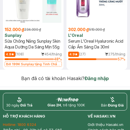
152.000 ₫
302.000 ₫
234.000 ₫
519.000 ₫
Sunplay
L'Oreal
Sữa Chống Nắng Sunplay Skin
Serum L'Oreal Hyaluronic Acid
Aqua Dưỡng Da Sáng Mịn 55g
Cấp Ẩm Sáng Da 30ml
(108)
454/tháng
(27)
275/tháng
4.9
4.9
48
%
57
%
Bill 199K Sunplay tặng Tinh Chất
Chống Nắng 7g trị giá 30K (SL có
hạn)
Bạn đã có tài khoản Hasaki?
Đăng nhập
return
nowfree
price
HỖ TRỢ KHÁCH HÀNG
VỀ HASAKI.VN
Hotline:
1800 6324
Giới thiệu Hasaki.vn