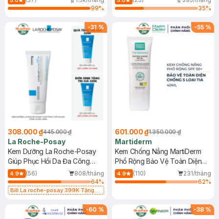
5.0
5.0
99
%
35
%
-
31
%
-
55
%
308.000 ₫
601.000 ₫
445.000 ₫
1.350.000 ₫
La Roche-Posay
Martiderm
Kem Dưỡng La Roche-Posay
Kem Chống Nắng MartiDerm
Giúp Phục Hồi Da Đa Công
Phổ Rộng Bảo Vệ Toàn Diện
Dụng 40ml
40ml
(56)
808/tháng
(110)
231/tháng
4.9
4.9
64
%
62
%
Bill La roche-posay 399K Tặng
Gel rửa mặt da dầu nhạy cảm 50ml
(SL có hạn)
-
60
%
-
38
%