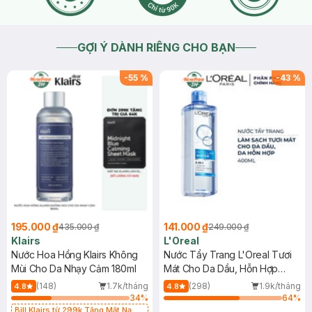
GỢI Ý DÀNH RIÊNG CHO BẠN
-
55
%
-
43
%
195.000 ₫
141.000 ₫
435.000 ₫
249.000 ₫
Klairs
L'Oreal
Nước Hoa Hồng Klairs Không
Nước Tẩy Trang L'Oreal Tươi
Mùi Cho Da Nhạy Cảm 180ml
Mát Cho Da Dầu, Hỗn Hợp
400ml
(148)
1.7k/tháng
(298)
1.9k/tháng
4.8
4.8
34
%
64
%
Bill Klairs từ 299k Tặng Mặt Nạ