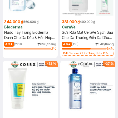
344.000 ₫
381.000 ₫
560.000 ₫
490.000 ₫
Bioderma
CeraVe
Nước Tẩy Trang Bioderma
Sữa Rửa Mặt CeraVe Sạch Sâu
Dành Cho Da Dầu & Hỗn Hợp
Cho Da Thường Đến Da Dầu
500ml
473ml
(228)
696/tháng
(116)
1.4k/tháng
4.9
4.9
2
%
64
%
Bill Cerave 299K Tặng Sữa Rửa
Mặt Cerave 30ml (SL có hạn)
-
53
%
-
37
%