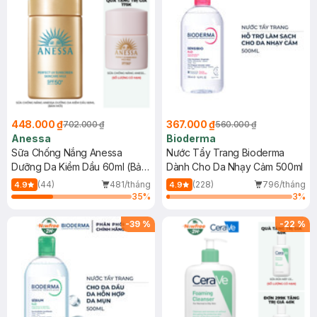
448.000 ₫
367.000 ₫
702.000 ₫
560.000 ₫
Anessa
Bioderma
Sữa Chống Nắng Anessa
Nước Tẩy Trang Bioderma
Dưỡng Da Kiềm Dầu 60ml (Bản
Dành Cho Da Nhạy Cảm 500ml
Mới)
(44)
481/tháng
(228)
796/tháng
4.9
4.9
35
%
3
%
-
39
%
-
22
%