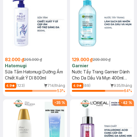
82.000 ₫
129.000 ₫
205.000 ₫
209.000 ₫
Hatomugi
Garnier
Sữa Tắm Hatomugi Dưỡng Ẩm
Nước Tẩy Trang Garnier Dành
Chiết Xuất Ý Dĩ 800ml
Cho Da Dầu Và Mụn 400ml
(Mới)
(123)
714/tháng
(69)
935/tháng
4.9
4.9
53
%
64
%
-
35
%
-
42
%