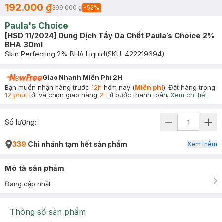
192.000 ₫
399.000 ₫
-
52
%
Paula's Choice
[HSD 11/2024] Dung Dịch Tẩy Da Chết Paula’s Choice 2%
BHA 30ml
Skin Perfecting 2% BHA Liquid
(SKU:
422219694
)
Giao Nhanh Miễn Phí 2H
Bạn muốn nhận hàng trước
12h
hôm nay (
Miễn phí
). Đặt hàng trong
12 phút
tới và chọn giao hàng
2H
ở bước thanh toán.
Xem chi tiết
Số lượng:
339
Chi nhánh tạm hết sản phẩm
Xem thêm
Mô tả sản phẩm
Đang cập nhật
Thông số sản phẩm