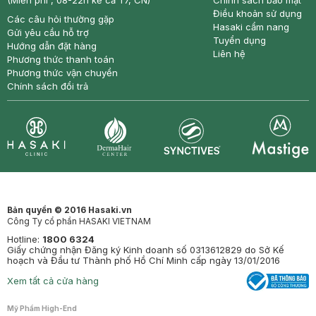
(Miễn phí , 08-22h kể cả T7, CN)
Chính sách bảo mật
Điều khoản sử dụng
Các câu hỏi thường gặp
Hasaki cẩm nang
Gửi yêu cầu hỗ trợ
Tuyển dụng
Hướng dẫn đặt hàng
Liên hệ
Phương thức thanh toán
Phương thức vận chuyển
Chính sách đổi trả
Synctives
Clinic
Dermahair
Mastige
Bản quyền © 2016 Hasaki.vn
Công Ty cổ phần HASAKI VIETNAM
Hotline:
1800 6324
Giấy chứng nhận Đăng ký Kinh doanh số 0313612829 do Sở Kế
hoạch và Đầu tư Thành phố Hồ Chí Minh cấp ngày 13/01/2016
Xem tất cả cửa hàng
Mỹ Phẩm High-End