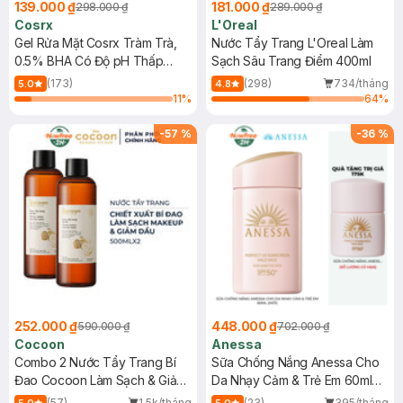
139.000 ₫
181.000 ₫
298.000 ₫
289.000 ₫
Cosrx
L'Oreal
Gel Rửa Mặt Cosrx Tràm Trà,
Nước Tẩy Trang L'Oreal Làm
0.5% BHA Có Độ pH Thấp
Sạch Sâu Trang Điểm 400ml
150ml
(173)
(298)
734/tháng
5.0
4.8
11
%
64
%
-
57
%
-
36
%
252.000 ₫
448.000 ₫
590.000 ₫
702.000 ₫
Cocoon
Anessa
Combo 2 Nước Tẩy Trang Bí
Sữa Chống Nắng Anessa Cho
Đao Cocoon Làm Sạch & Giảm
Da Nhạy Cảm & Trẻ Em 60ml
Dầu 500ml
(Mới)
(57)
1.5k/tháng
(23)
395/tháng