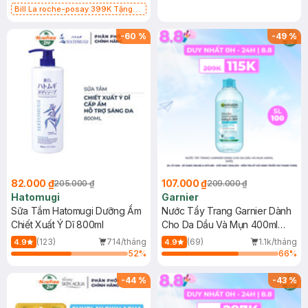
Bill La roche-posay 399K Tặng
Gel rửa mặt da dầu nhạy cảm 50ml
(SL có hạn)
-
60
%
-
49
%
82.000 ₫
107.000 ₫
205.000 ₫
209.000 ₫
Hatomugi
Garnier
Sữa Tắm Hatomugi Dưỡng Ẩm
Nước Tẩy Trang Garnier Dành
Chiết Xuất Ý Dĩ 800ml
Cho Da Dầu Và Mụn 400ml
(Mới)
(123)
714/tháng
(69)
1.1k/tháng
4.9
4.9
52
%
66
%
-
44
%
-
43
%