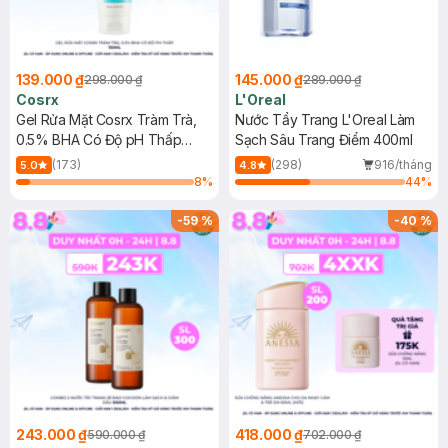
139.000 ₫
145.000 ₫
298.000 ₫
289.000 ₫
Cosrx
L'Oreal
Gel Rửa Mặt Cosrx Tràm Trà,
Nước Tẩy Trang L'Oreal Làm
0.5% BHA Có Độ pH Thấp
Sạch Sâu Trang Điểm 400ml
150ml
(173)
(298)
916/tháng
5.0
4.8
8
%
44
%
-
59
%
-
40
%
243.000 ₫
418.000 ₫
590.000 ₫
702.000 ₫