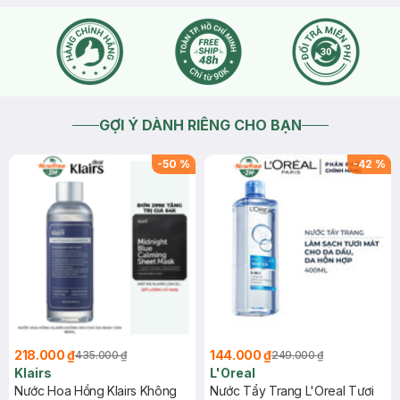
GỢI Ý DÀNH RIÊNG CHO BẠN
-
50
%
-
42
%
218.000 ₫
144.000 ₫
435.000 ₫
249.000 ₫
Klairs
L'Oreal
Nước Hoa Hồng Klairs Không
Nước Tẩy Trang L'Oreal Tươi