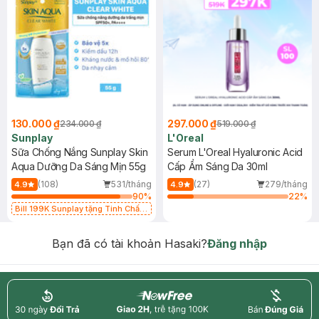
130.000 ₫
297.000 ₫
234.000 ₫
519.000 ₫
Sunplay
L'Oreal
Sữa Chống Nắng Sunplay Skin
Serum L'Oreal Hyaluronic Acid
Aqua Dưỡng Da Sáng Mịn 55g
Cấp Ẩm Sáng Da 30ml
(108)
531/tháng
(27)
279/tháng
4.9
4.9
90
%
22
%
Bill 199K Sunplay tặng Tinh Chất
Chống Nắng 7g trị giá 30K (SL có
hạn)
Bạn đã có tài khoản Hasaki?
Đăng nhập