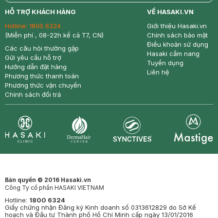
return
nowfree
price
HỖ TRỢ KHÁCH HÀNG
VỀ HASAKI.VN
Hotline:
1800 6324
Giới thiệu Hasaki.vn
(Miễn phí , 08-22h kể cả T7, CN)
Chính sách bảo mật
Điều khoản sử dụng
Các câu hỏi thường gặp
Hasaki cẩm nang
Gửi yêu cầu hỗ trợ
Tuyển dụng
Hướng dẫn đặt hàng
Liên hệ
Phương thức thanh toán
Phương thức vận chuyển
Chính sách đổi trả
Synctives
Clinic
Dermahair
Mastige
Bản quyền © 2016 Hasaki.vn
Công Ty cổ phần HASAKI VIETNAM
Hotline:
1800 6324
Giấy chứng nhận Đăng ký Kinh doanh số 0313612829 do Sở Kế
hoạch và Đầu tư Thành phố Hồ Chí Minh cấp ngày 13/01/2016