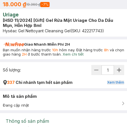
18.000 ₫
19.360 ₫
-
7
%
Uriage
[HSD 11/2024] [Gift] Gel Rửa Mặt Uriage Cho Da Dầu
Mụn, Hỗn Hợp 8ml
Hyséac Gel Nettoyant Cleansing Gel
(SKU:
422217743
)
Giao Nhanh Miễn Phí 2H
Bạn muốn nhận hàng trước
10h
hôm nay. Đặt hàng trước
8h
và chọn
giao hàng
2H
ở bước thanh toán.
Xem chi tiết
Số lượng:
337
Chi nhánh tạm hết sản phẩm
Xem thêm
Mô tả sản phẩm
Đang cập nhật
Thông số sản phẩm