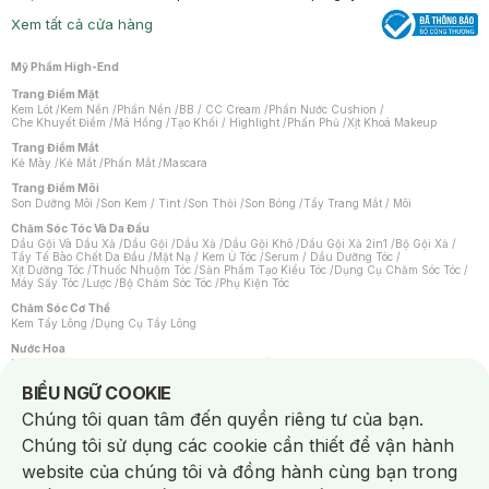
Xem tất cả cửa hàng
Mỹ Phẩm High-End
Trang Điểm Mặt
Kem Lót
/
Kem Nền
/
Phấn Nền
/
BB / CC Cream
/
Phấn Nước Cushion
/
Che Khuyết Điểm
/
Má Hồng
/
Tạo Khối / Highlight
/
Phấn Phủ
/
Xịt Khoá Makeup
Trang Điểm Mắt
Kẻ Mày
/
Kẻ Mắt
/
Phấn Mắt
/
Mascara
Trang Điểm Môi
Son Dưỡng Môi
/
Son Kem / Tint
/
Son Thỏi
/
Son Bóng
/
Tẩy Trang Mắt / Môi
Chăm Sóc Tóc Và Da Đầu
Dầu Gội Và Dầu Xả
/
Dầu Gội
/
Dầu Xả
/
Dầu Gội Khô
/
Dầu Gội Xả 2in1
/
Bộ Gội Xả
/
Tẩy Tế Bào Chết Da Đầu
/
Mặt Nạ / Kem Ủ Tóc
/
Serum / Dầu Dưỡng Tóc
/
Xịt Dưỡng Tóc
/
Thuốc Nhuộm Tóc
/
Sản Phẩm Tạo Kiểu Tóc
/
Dụng Cụ Chăm Sóc Tóc
/
Máy Sấy Tóc
/
Lược
/
Bộ Chăm Sóc Tóc
/
Phụ Kiện Tóc
Chăm Sóc Cơ Thể
Kem Tẩy Lông
/
Dụng Cụ Tẩy Lông
Nước Hoa
Nước Hoa Nữ
/
Nước Hoa Nam
/
Nước Hoa Cao Cấp
/
Xịt Thơm Toàn Thân
/
Nước Hoa Vùng Kín
Notice about cookies usage
BIỂU NGỮ COOKIE
Chăm Sóc Cá Nhân
Chúng tôi quan tâm đến quyền riêng tư của bạn.
Chống Muỗi
/
Khẩu Trang
/
Máy Massage
/
Mặt Nạ Xông Hơi
/
Nước Rửa Tay
/
Sản Phẩm Chăm Sóc Khác
/
Bàn Chải Đánh Răng
/
Bàn Chải Điện
/
Chúng tôi sử dụng các cookie cần thiết để vận hành
Hỗ Trợ Trắng Răng
/
Kem Đánh Răng
/
Máy Tăm Nước
/
Nước Súc Miệng
/
Tăm / Chỉ Nha Khoa
/
Xịt Thơm Miệng
/
Dung Dịch Vệ Sinh
/
Dưỡng Vùng Kín
/
website của chúng tôi và đồng hành cùng bạn trong
Khăn Ướt Vệ Sinh Vùng Kín
/
Băng Vệ Sinh
/
Tampon
/
Bọt Cạo Râu
/
Dao Cạo Râu
/
Máy Cạo Râu