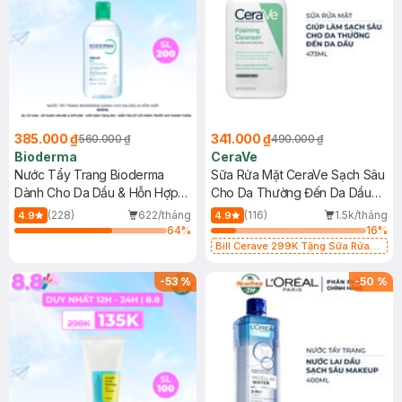
385.000 ₫
341.000 ₫
560.000 ₫
490.000 ₫
Bioderma
CeraVe
Nước Tẩy Trang Bioderma
Sữa Rửa Mặt CeraVe Sạch Sâu
Dành Cho Da Dầu & Hỗn Hợp
Cho Da Thường Đến Da Dầu
500ml
473ml
(228)
622/tháng
(116)
1.5k/tháng
4.9
4.9
64
%
16
%
Bill Cerave 299K Tặng Sữa Rửa
Mặt Cerave 30ml (SL có hạn)
-
53
%
-
50
%