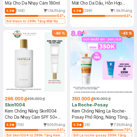
Mùi Cho Da Nhạy Cảm 180ml
Mát Cho Da Dầu, Hỗn Hợp
400ml
(148)
1.5k/tháng
(298)
1.9k/tháng
4.8
4.8
64
%
64
%
Bill Klairs từ 299k Tặng Mặt Nạ
Làm Dịu Da & Kiểm Soát Dầu Nhờn
25ml (SL Có Hạn)
-
46
%
-
43
%
266.000 ₫
350.000 ₫
495.000 ₫
610.000 ₫
Skin1004
La Roche-Posay
Kem Chống Nắng Skin1004
Kem Chống Nắng La Roche-
Cho Da Nhạy Cảm SPF 50+
Posay Phổ Rộng, Nâng Tông
50ml
Kiềm Dầu 50ml
(119)
905/tháng
(28)
736/tháng
4.8
4.9
64
%
79
%
Bill Skin1004 từ 399k Tặng Kem
Bill La roche-posay 399K Tặng