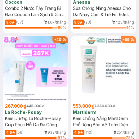
Cocoon
Anessa
Combo 2 Nước Tẩy Trang Bí
Sữa Chống Nắng Anessa Cho
Đao Cocoon Làm Sạch & Giảm
Da Nhạy Cảm & Trẻ Em 60ml
Dầu 500ml
(Mới)
(57)
1.6k/tháng
(23)
423/tháng
5.0
5.0
90
%
14
%
-
40
%
-
59
%
267.000 ₫
553.000 ₫
445.000 ₫
1.350.000 ₫
La Roche-Posay
Martiderm
Kem Dưỡng La Roche-Posay
Kem Chống Nắng MartiDerm
Giúp Phục Hồi Da Đa Công
Phổ Rộng Bảo Vệ Toàn Diện
Dụng 40ml
40ml
(56)
932/tháng
(110)
251/tháng
4.9
4.9
97
%
75
%