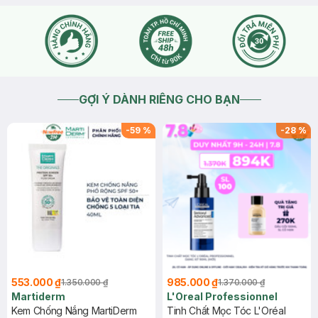
GỢI Ý DÀNH RIÊNG CHO BẠN
-
59
%
-
28
%
553.000 ₫
985.000 ₫
1.350.000 ₫
1.370.000 ₫
Martiderm
L'Oreal Professionnel
Kem Chống Nắng MartiDerm
Tinh Chất Mọc Tóc L'Oréal