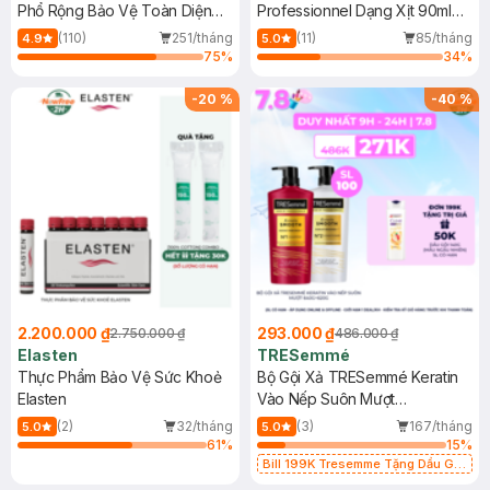
Phổ Rộng Bảo Vệ Toàn Diện
Professionnel Dạng Xịt 90ml
40ml
(Mới)
(110)
251/tháng
(11)
85/tháng
4.9
5.0
75
%
34
%
-
20
%
-
40
%
2.200.000 ₫
293.000 ₫
2.750.000 ₫
486.000 ₫
Elasten
TRESemmé
Thực Phẩm Bảo Vệ Sức Khoẻ
Bộ Gội Xả TRESemmé Keratin
Elasten
Vào Nếp Suôn Mượt
640g+620g
(2)
32/tháng
(3)
167/tháng
5.0
5.0
61
%
15
%
Bill 199K Tresemme Tặng Dầu Gội
Clear 140g trị giá 50K (SL có hạn)