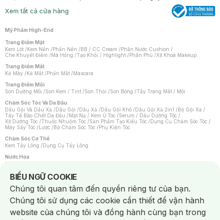
Xem tất cả cửa hàng
Mỹ Phẩm High-End
Trang Điểm Mặt
Kem Lót
/
Kem Nền
/
Phấn Nền
/
BB / CC Cream
/
Phấn Nước Cushion
/
Che Khuyết Điểm
/
Má Hồng
/
Tạo Khối / Highlight
/
Phấn Phủ
/
Xịt Khoá Makeup
Trang Điểm Mắt
Kẻ Mày
/
Kẻ Mắt
/
Phấn Mắt
/
Mascara
Trang Điểm Môi
Son Dưỡng Môi
/
Son Kem / Tint
/
Son Thỏi
/
Son Bóng
/
Tẩy Trang Mắt / Môi
Chăm Sóc Tóc Và Da Đầu
Dầu Gội Và Dầu Xả
/
Dầu Gội
/
Dầu Xả
/
Dầu Gội Khô
/
Dầu Gội Xả 2in1
/
Bộ Gội Xả
/
Tẩy Tế Bào Chết Da Đầu
/
Mặt Nạ / Kem Ủ Tóc
/
Serum / Dầu Dưỡng Tóc
/
Xịt Dưỡng Tóc
/
Thuốc Nhuộm Tóc
/
Sản Phẩm Tạo Kiểu Tóc
/
Dụng Cụ Chăm Sóc Tóc
/
Máy Sấy Tóc
/
Lược
/
Bộ Chăm Sóc Tóc
/
Phụ Kiện Tóc
Chăm Sóc Cơ Thể
Kem Tẩy Lông
/
Dụng Cụ Tẩy Lông
Nước Hoa
Nước Hoa Nữ
/
Nước Hoa Nam
/
Nước Hoa Cao Cấp
/
Xịt Thơm Toàn Thân
/
Nước Hoa Vùng Kín
Notice about cookies usage
BIỂU NGỮ COOKIE
Chăm Sóc Cá Nhân
Chúng tôi quan tâm đến quyền riêng tư của bạn.
Chống Muỗi
/
Khẩu Trang
/
Máy Massage
/
Mặt Nạ Xông Hơi
/
Nước Rửa Tay
/
Sản Phẩm Chăm Sóc Khác
/
Bàn Chải Đánh Răng
/
Bàn Chải Điện
/
Chúng tôi sử dụng các cookie cần thiết để vận hành
Hỗ Trợ Trắng Răng
/
Kem Đánh Răng
/
Máy Tăm Nước
/
Nước Súc Miệng
/
Tăm / Chỉ Nha Khoa
/
Xịt Thơm Miệng
/
Dung Dịch Vệ Sinh
/
Dưỡng Vùng Kín
/
website của chúng tôi và đồng hành cùng bạn trong
Khăn Ướt Vệ Sinh Vùng Kín
/
Băng Vệ Sinh
/
Tampon
/
Bọt Cạo Râu
/
Dao Cạo Râu
/
Máy Cạo Râu