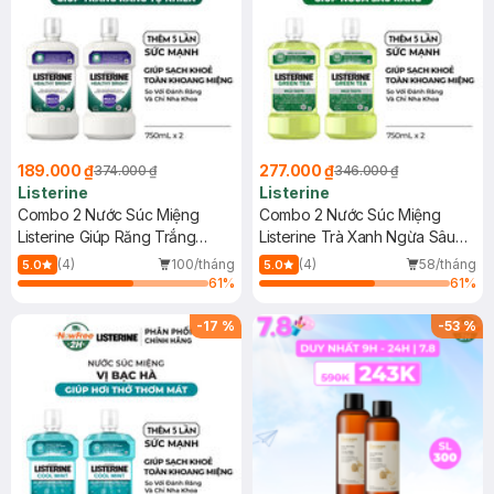
189.000 ₫
277.000 ₫
374.000 ₫
346.000 ₫
Listerine
Listerine
Combo 2 Nước Súc Miệng
Combo 2 Nước Súc Miệng
Listerine Giúp Răng Trắng
Listerine Trà Xanh Ngừa Sâu
Sáng 750ml
Răng 750ml
(4)
100/tháng
(4)
58/tháng
5.0
5.0
61
%
61
%
-
17
%
-
53
%