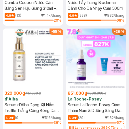
Combo Cocoon Nước Cân
Nước Tẩy Trang Bioderma
Bằng Sen Hậu Giang 310ml +
Dành Cho Da Nhạy Cảm 500ml
Nước Tẩy Trang Bí Đao 500ml
(13)
1.4k/tháng
(228)
832/tháng
4.9
4.9
20
%
68
%
-
55
%
-
39
%
320.000 ₫
851.000 ₫
717.600 ₫
1.390.000 ₫
d'Alba
La Roche-Posay
Serum d'Alba Dạng Xịt Nấm
Serum La Roche-Posay Giảm
Truffle Trắng Căng Bóng Da
Thâm Nám & Dưỡng Sáng Da
100ml
30ml
(9)
516/tháng
(29)
182/tháng
5.0
5.0
36
%
57
%
Bill La roche-posay 399K Tặng