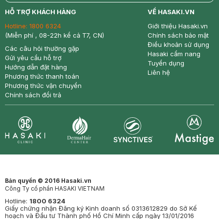
return
nowfree
price
HỖ TRỢ KHÁCH HÀNG
VỀ HASAKI.VN
Hotline:
1800 6324
Giới thiệu Hasaki.vn
(Miễn phí , 08-22h kể cả T7, CN)
Chính sách bảo mật
Điều khoản sử dụng
Các câu hỏi thường gặp
Hasaki cẩm nang
Gửi yêu cầu hỗ trợ
Tuyển dụng
Hướng dẫn đặt hàng
Liên hệ
Phương thức thanh toán
Phương thức vận chuyển
Chính sách đổi trả
Synctives
Clinic
Dermahair
Mastige
Bản quyền © 2016 Hasaki.vn
Công Ty cổ phần HASAKI VIETNAM
Hotline:
1800 6324
Giấy chứng nhận Đăng ký Kinh doanh số 0313612829 do Sở Kế
hoạch và Đầu tư Thành phố Hồ Chí Minh cấp ngày 13/01/2016