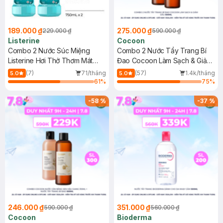
189.000 ₫
275.000 ₫
229.000 ₫
590.000 ₫
Listerine
Cocoon
Combo 2 Nước Súc Miệng
Combo 2 Nước Tẩy Trang Bí
Listerine Hơi Thở Thơm Mát
Đao Cocoon Làm Sạch & Giảm
750ml
Dầu 500ml
(7)
71/tháng
(57)
1.4k/tháng
5.0
5.0
61
%
75
%
-
58
%
-
37
%
246.000 ₫
351.000 ₫
590.000 ₫
560.000 ₫
Cocoon
Bioderma