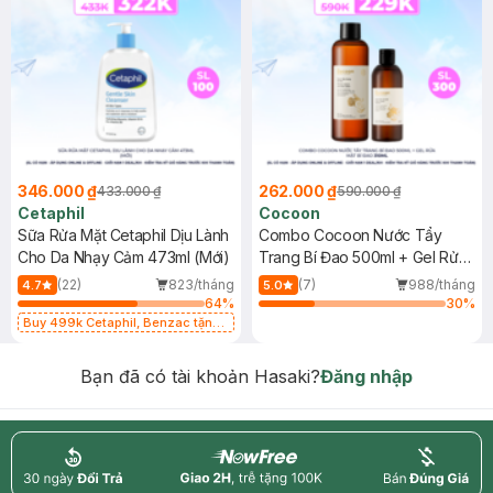
346.000 ₫
262.000 ₫
433.000 ₫
590.000 ₫
Cetaphil
Cocoon
Sữa Rửa Mặt Cetaphil Dịu Lành
Combo Cocoon Nước Tẩy
Cho Da Nhạy Cảm 473ml (Mới)
Trang Bí Đao 500ml + Gel Rửa
Mặt Bí Đao 310ml
(22)
823/tháng
(7)
988/tháng
4.7
5.0
64
%
30
%
Buy 499k Cetaphil, Benzac tặng
Combo 2 Sữa Rửa Mặt 59ml(SL có
hạn)
Bạn đã có tài khoản Hasaki?
Đăng nhập