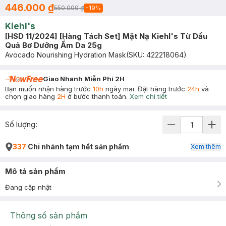
446.000 ₫
550.000 ₫
-
19
%
Kiehl's
[HSD 11/2024] [Hàng Tách Set] Mặt Nạ Kiehl's Từ Dầu
Quả Bơ Dưỡng Ẩm Da 25g
Avocado Nourishing Hydration Mask
(SKU:
422218064
)
Giao Nhanh Miễn Phí 2H
Bạn muốn nhận hàng trước
10h
ngày mai. Đặt hàng trước
24h
và
chọn giao hàng
2H
ở bước thanh toán.
Xem chi tiết
Số lượng:
337
Chi nhánh tạm hết sản phẩm
Xem thêm
Mô tả sản phẩm
Đang cập nhật
Thông số sản phẩm