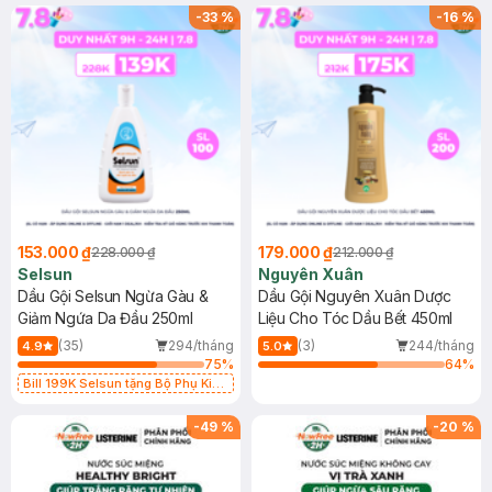
-
33
%
-
16
%
153.000 ₫
179.000 ₫
228.000 ₫
212.000 ₫
Selsun
Nguyên Xuân
Dầu Gội Selsun Ngừa Gàu &
Dầu Gội Nguyên Xuân Dược
Giảm Ngứa Da Đầu 250ml
Liệu Cho Tóc Dầu Bết 450ml
(35)
294/tháng
(3)
244/tháng
4.9
5.0
75
%
64
%
Bill 199K Selsun tặng Bộ Phụ Kiện
Cài Tóc trị giá 99K (SL có hạn)
-
49
%
-
20
%