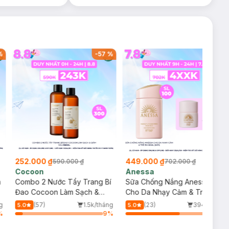
%
-
57
%
-
36
%
252.000 ₫
449.000 ₫
590.000 ₫
702.000 ₫
Cocoon
Anessa
m
Combo 2 Nước Tẩy Trang Bí
Sữa Chống Nắng Anessa
Đao Cocoon Làm Sạch &
Cho Da Nhạy Cảm & Trẻ Em
Giảm Dầu 500ml
60ml (Mới)
g
(57)
1.5k/tháng
(23)
394/tháng
5.0
5.0
%
9
%
64
%