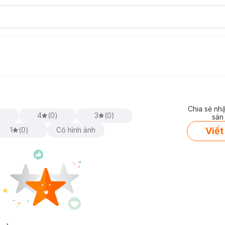
Chia sẻ nh
)
4
(
0
)
3
(
0
)
sản
Viết
1
(
0
)
Có hình ảnh