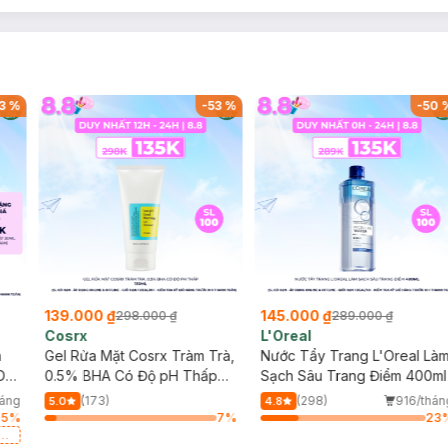
3
%
-
53
%
-
50
139.000 ₫
145.000 ₫
298.000 ₫
289.000 ₫
Cosrx
L'Oreal
h
Gel Rửa Mặt Cosrx Tràm Trà,
Nước Tẩy Trang L'Oreal Là
Da
0.5% BHA Có Độ pH Thấp
Sạch Sâu Trang Điểm 400ml
150ml
háng
(173)
(298)
916/thán
5.0
4.8
95
%
7
%
23
a