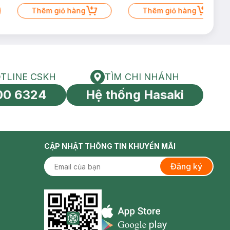
Thêm giỏ hàng
Thêm giỏ hàng
TLINE CSKH
TÌM CHI NHÁNH
HOTLINE CSKH
Tìm chi nhánh
00 6324
Hệ thống Hasaki
tín toàn cầu
CẬP NHẬT THÔNG TIN KHUYẾN MÃI
Đăng ký
Appstore icon