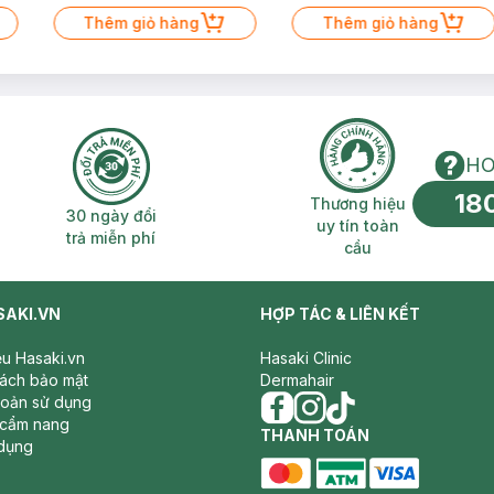
Thêm giỏ hàng
Thêm giỏ hàng
HO
18
n phí 2H
30 ngày đổi trả miễn phí
Thương hiệu uy 
Thương hiệu
30 ngày đổi
uy tín toàn
trả miễn phí
cầu
SAKI.VN
HỢP TÁC & LIÊN KẾT
iệu Hasaki.vn
Hasaki Clinic
sách bảo mật
Dermahair
hoản sử dụng
 cẩm nang
facebook
THANH TOÁN
instagram
tiktok
dụng