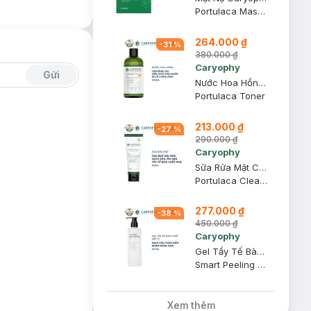
Portulaca Mask Sheet 3in1
264.000 ₫
-
31
%
380.000 ₫
Caryophy
Gửi
Nước Hoa Hồng Caryophy Ngừa Mụn Kiềm Dầu Giảm Thâm 300ml
Portulaca Toner
213.000 ₫
-
27
%
290.000 ₫
Caryophy
Sữa Rửa Mặt Caryophy Ngăn Ngừa Mụn Giảm Thâm 150ml
Portulaca Cleansing Foam
277.000 ₫
-
38
%
450.000 ₫
Caryophy
Gel Tẩy Tế Bào Chết Caryophy Ngăn Ngừa Mụn 250ml
Smart Peeling Gel
Xem thêm