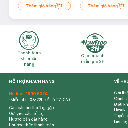
Mặt Cerave 30ml (SL có hạn)
Thêm giỏ hàng
Thêm giỏ hàng
Thanh toán khi nhận hàng
Giao nhanh miễ
Thanh toán
Giao nhanh
khi nhận
miễn phí 2H
hàng
HỖ TRỢ KHÁCH HÀNG
VỀ HA
Giới th
Hotline:
1800 6324
Chính 
(Miễn phí , 08-22h kể cả T7, CN)
Điều k
Các câu hỏi thường gặp
Hasaki
Gửi yêu cầu hỗ trợ
Tuyển 
Hướng dẫn đặt hàng
Liên hệ
Phương thức thanh toán