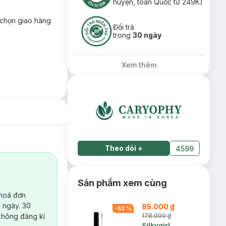
huyện, toàn Quốc từ 249K)
chọn giao hàng
Đổi trả
trong
30 ngày
Xem thêm
Theo dõi
+
4599
Sản phẩm xem cùng
 hoá đơn
 ngày. 30
85.000 ₫
-
52
%
không đăng kí
178.000 ₫
Silkygirl