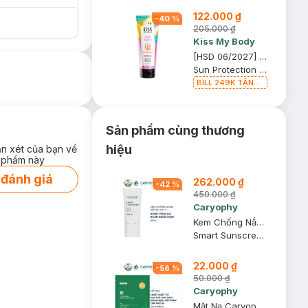
122.000 ₫
-
40
%
205.000 ₫
Kiss My Body
[HSD 06/2027] Serum Dưỡng Thể Kiss My Body Chống Nắng Lovely Martini 180g
Sun Protection Perfume Serum SPF50 PA++++
BILL 249K TẶNG
Túi Đựng Mỹ
Phẩm trị giá 70K
(SL có hạn)
Sản phẩm cùng thương
hiệu
ận xét của bạn về
 phẩm này
 đánh giá
262.000 ₫
-
42
%
450.000 ₫
Caryophy
Kem Chống Nắng Caryophy Nâng Tone, Ngừa Mụn 50ml
Smart Sunscreen SPF 50+ / PA+++ #Tone Up
22.000 ₫
-
56
%
50.000 ₫
Caryophy
Mặt Nạ Caryophy Làm Giảm Mụn, Thâm & Dưỡng Ẩm Da 22g