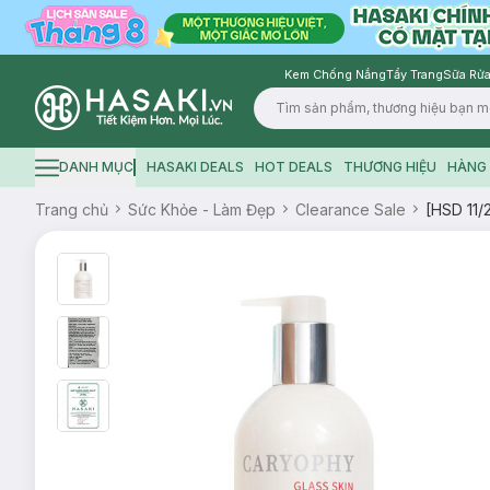
Kem Chống Nắng
Tẩy Trang
Sữa Rửa
Logo
DANH MỤC
HASAKI DEALS
HOT DEALS
THƯƠNG HIỆU
HÀNG 
Hamburger icon
Trang chủ
Sức Khỏe - Làm Đẹp
Clearance Sale
[HSD 11