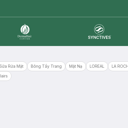
master card
ATM card
visa card
Synctives
Dermahair
Sữa Rửa Mặt
Bông Tẩy Trang
Mặt Nạ
LOREAL
LA ROC
lairs