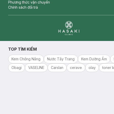
Phương thức vận chuyển
Chính sách đổi trả
Clinic
TOP TÌM KIẾM
Kem Chống Nắng
Nước Tẩy Trang
Kem Dưỡng Ẩm
Obagi
VASELINE
Carslan
cerave
olay
toner k