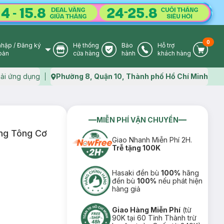
0
nhập
/
Đăng ký
Hệ thống
Bảo
Hỗ trợ
User Icon
Store Icon
Warranty Icon
Phone Icon
Cart I
oản
cửa hàng
hành
khách hàng
ải ứng dụng
Phường 8, Quận 10, Thành phố Hồ Chí Minh
Map icon
MIỄN PHÍ VẬN CHUYỂN
ng Tông Cơ
Giao Nhanh Miễn Phí 2H.
Trễ tặng 100K
Hasaki đền bù
100%
hãng
đền bù
100%
nếu phát hiện
hàng giả
Giao Hàng Miễn Phí
(từ
90K tại 60 Tỉnh Thành trừ