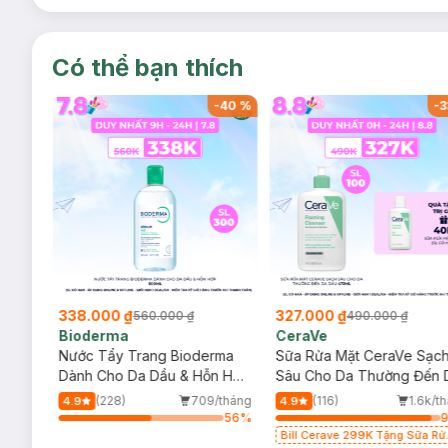
Có thể bạn thích
-
40
%
-
40
%
-
3
338.000 ₫
327.000 ₫
560.000 ₫
490.000 ₫
Bioderma
CeraVe
rma
Nước Tẩy Trang Bioderma
Sữa Rửa Mặt CeraVe Sạc
m
Dành Cho Da Dầu & Hỗn Hợp
Sâu Cho Da Thường Đến 
500ml
Dầu 473ml
/tháng
(228)
709/tháng
(116)
1.6k/t
4.9
4.9
92
%
56
%
Bill Cerave 299K Tặng Sữa Rử