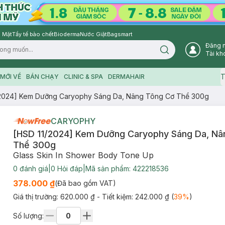
 Mặt
Tẩy tế bào chết
Bioderma
Nước Giặt
Bagsmart
Đăng 
Search icon
Tài kh
T
MỚI VỀ
BÁN CHẠY
CLINIC & SPA
DERMAHAIR
/2024] Kem Dưỡng Caryophy Sáng Da, Nâng Tông Cơ Thể 300g
CARYOPHY
[HSD 11/2024] Kem Dưỡng Caryophy Sáng Da, Nâ
Thể 300g
Glass Skin In Shower Body Tone Up
0
đánh giá
|
0
Hỏi đáp
|
Mã sản phẩm:
422218536
378.000 ₫
(Đã bao gồm VAT)
Giá thị trường:
620.000 ₫
- Tiết kiệm:
242.000 ₫
(
39
%
)
Số lượng: