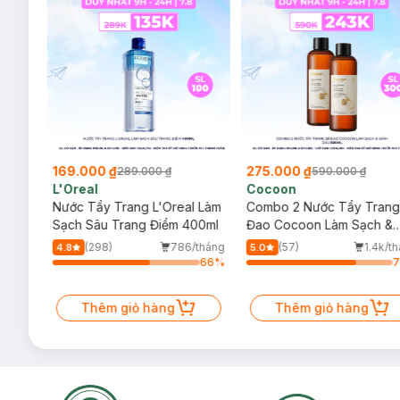
169.000 ₫
275.000 ₫
289.000 ₫
590.000 ₫
L'Oreal
Cocoon
 Trà,
Nước Tẩy Trang L'Oreal Làm
Combo 2 Nước Tẩy Trang
ấp
Sạch Sâu Trang Điểm 400ml
Đao Cocoon Làm Sạch &
Giảm Dầu 500ml
(298)
786/tháng
(57)
1.4k/t
4.8
5.0
5
%
66
%
Thêm giỏ hàng
Thêm giỏ hàng