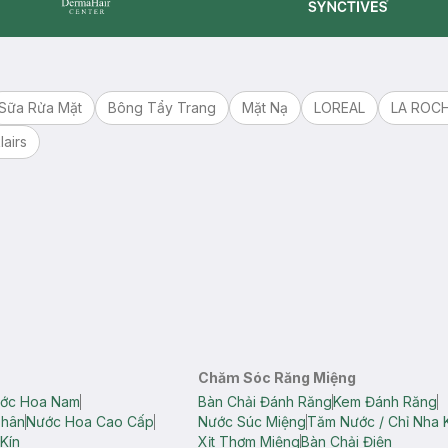
Synctives
Dermahair
Sữa Rửa Mặt
Bông Tẩy Trang
Mặt Nạ
LOREAL
LA ROC
lairs
Chăm Sóc Răng Miệng
ớc Hoa Nam
Bàn Chải Đánh Răng
Kem Đánh Răng
Thân
Nước Hoa Cao Cấp
Nước Súc Miệng
Tăm Nước / Chỉ Nha 
Kín
Xịt Thơm Miệng
Bàn Chải Điện