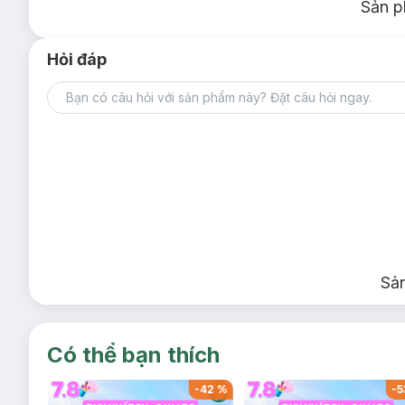
Sản p
Hỏi đáp
Sả
Có thể bạn thích
-
53
%
-
42
%
-
5