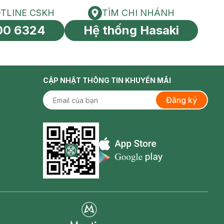
TLINE CSKH
TÌM CHI NHÁNH
HOTLINE CSKH
Tìm chi nhánh
00 6324
Hệ thống Hasaki
tín toàn cầu
CẬP NHẬT THÔNG TIN KHUYẾN MÃI
Đăng ký
Appstore icon
Goolge Play icon