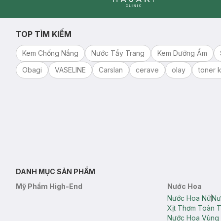
Clinic
TOP TÌM KIẾM
Kem Chống Nắng
Nước Tẩy Trang
Kem Dưỡng Ẩm
Obagi
VASELINE
Carslan
cerave
olay
toner k
DANH MỤC SẢN PHẨM
Mỹ Phẩm High-End
Nước Hoa
Nước Hoa Nữ
Nư
Xịt Thơm Toàn 
Nước Hoa Vùng 