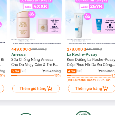
449.000 ₫
278.000 ₫
702.000 ₫
445.000 ₫
Anessa
La Roche-Posay
 Bí
Sữa Chống Nắng Anessa
Kem Dưỡng La Roche-Posa
Cho Da Nhạy Cảm & Trẻ Em
Giúp Phục Hồi Da Đa Công
60ml (Mới)
Dụng 40ml
háng
(23)
394/tháng
(56)
895/thán
5.0
4.9
75
%
13
%
9
Bill La roche-posay 399K Tặng
Gel rửa mặt da dầu nhạy cảm
Thêm giỏ hàng
50ml (SL có hạn)
Thêm giỏ hàng