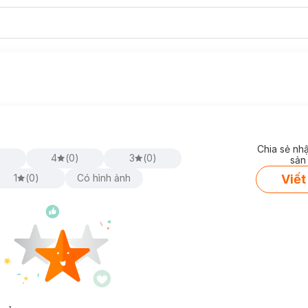
Chia sẻ nh
)
4
(
0
)
3
(
0
)
sản
Viết
1
(
0
)
Có hình ảnh