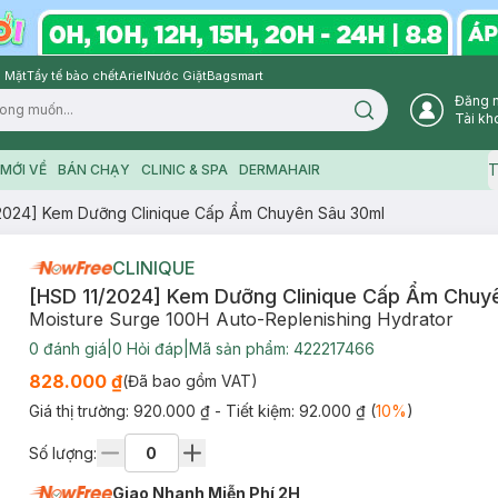
 Mặt
Tẩy tế bào chết
Ariel
Nước Giặt
Bagsmart
Đăng 
Search icon
Tài kh
T
MỚI VỀ
BÁN CHẠY
CLINIC & SPA
DERMAHAIR
2024] Kem Dưỡng Clinique Cấp Ẩm Chuyên Sâu 30ml
CLINIQUE
[HSD 11/2024] Kem Dưỡng Clinique Cấp Ẩm Chuy
Moisture Surge 100H Auto-Replenishing Hydrator
0
đánh giá
|
0
Hỏi đáp
|
Mã sản phẩm:
422217466
828.000 ₫
(Đã bao gồm VAT)
Giá thị trường:
920.000 ₫
- Tiết kiệm:
92.000 ₫
(
10
%
)
Số lượng:
Giao Nhanh Miễn Phí 2H