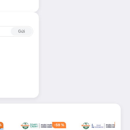
Gửi
%
-
59
%
-
60
%