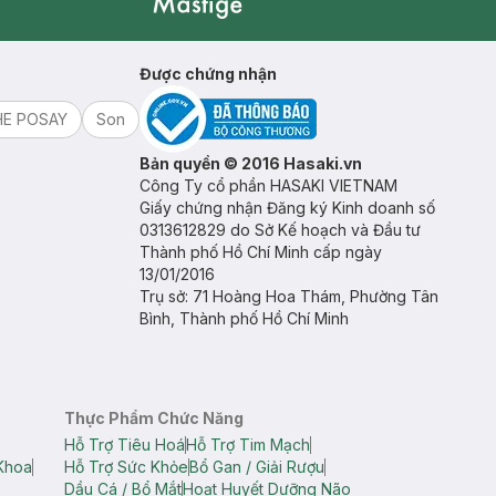
Mastige
Được chứng nhận
HE POSAY
Son
Bản quyền © 2016 Hasaki.vn
Công Ty cổ phần HASAKI VIETNAM
Giấy chứng nhận Đăng ký Kinh doanh số
0313612829 do Sở Kế hoạch và Đầu tư
Thành phố Hồ Chí Minh cấp ngày
13/01/2016
Trụ sở: 71 Hoàng Hoa Thám, Phường Tân
Bình, Thành phố Hồ Chí Minh
Thực Phẩm Chức Năng
Hỗ Trợ Tiêu Hoá
Hỗ Trợ Tim Mạch
Khoa
Hỗ Trợ Sức Khỏe
Bổ Gan / Giải Rượu
Dầu Cá / Bổ Mắt
Hoạt Huyết Dưỡng Não