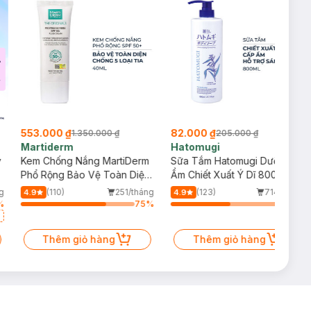
553.000 ₫
82.000 ₫
1.350.000 ₫
205.000 ₫
Martiderm
Hatomugi
y
Kem Chống Nắng MartiDerm
Sữa Tắm Hatomugi Dưỡng
Phổ Rộng Bảo Vệ Toàn Diện
Ẩm Chiết Xuất Ý Dĩ 800ml
40ml
g
(110)
251/tháng
(123)
714/tháng
4.9
4.9
%
75
%
52
%
Thêm giỏ hàng
Thêm giỏ hàng