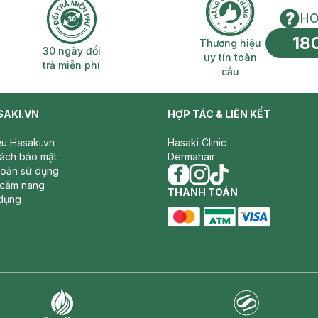
HO
18
n phí 2H
30 ngày đổi trả miễn phí
Thương hiệu uy 
Thương hiệu
30 ngày đổi
uy tín toàn
trả miễn phí
cầu
SAKI.VN
HỢP TÁC & LIÊN KẾT
iệu Hasaki.vn
Hasaki Clinic
sách bảo mật
Dermahair
hoản sử dụng
 cẩm nang
facebook
THANH TOÁN
instagram
tiktok
dụng
master card
ATM card
visa card