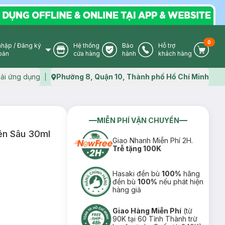
0
nhập
/
Đăng ký
Hệ thống
Bảo
Hỗ trợ
User Icon
Store Icon
Warranty Icon
Phone Icon
Cart I
oản
cửa hàng
hành
khách hàng
ải ứng dụng
Phường 8, Quận 10, Thành phố Hồ Chí Minh
Map icon
MIỄN PHÍ VẬN CHUYỂN
ên Sâu 30ml
Giao Nhanh Miễn Phí 2H.
Trễ tặng 100K
Hasaki đền bù
100%
hãng
đền bù
100%
nếu phát hiện
hàng giả
Giao Hàng Miễn Phí
(từ
90K tại 60 Tỉnh Thành trừ