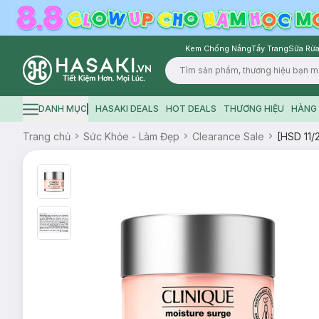
Kem Chống Nắng
Tẩy Trang
Sữa Rửa
Logo
DANH MỤC
HASAKI DEALS
HOT DEALS
THƯƠNG HIỆU
HÀNG 
Hamburger icon
Trang chủ
Sức Khỏe - Làm Đẹp
Clearance Sale
[HSD 11/