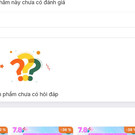
hẩm này chưa có đánh giá
n phẩm chưa có hỏi đáp
3
%
-
36
%
-
38