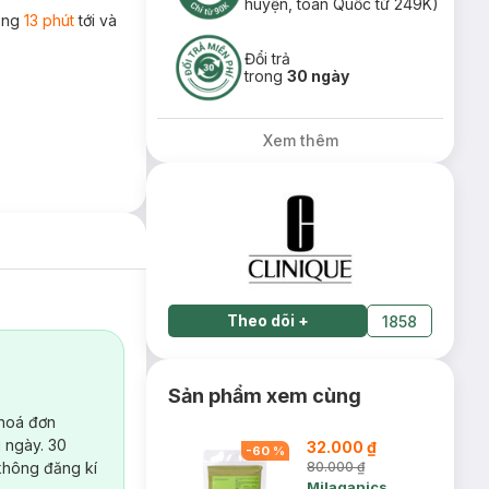
huyện, toàn Quốc từ 249K)
rong
13 phút
tới và
Đổi trả
trong
30 ngày
Xem thêm
Theo dõi
+
1858
Sản phẩm xem cùng
 hoá đơn
 ngày. 30
32.000 ₫
-
60
%
không đăng kí
80.000 ₫
Milaganics