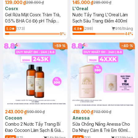
139.000 ₫
145.000 ₫
298.000 ₫
289.000 ₫
Cosrx
L'Oreal
Gel Rửa Mặt Cosrx Tràm Trà,
Nước Tẩy Trang L'Oreal Làm
0.5% BHA Có Độ pH Thấp
Sạch Sâu Trang Điểm 400ml
150ml
(173)
(298)
916/tháng
5.0
4.8
8
%
44
%
-
59
%
-
40
%
243.000 ₫
418.000 ₫
590.000 ₫
702.000 ₫
Cocoon
Anessa
Combo 2 Nước Tẩy Trang Bí
Sữa Chống Nắng Anessa Cho
Đao Cocoon Làm Sạch & Giảm
Da Nhạy Cảm & Trẻ Em 60ml
Dầu 500ml
(Mới)
(57)
1.6k/tháng
(23)
423/tháng