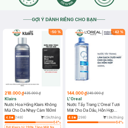
GỢI Ý DÀNH RIÊNG CHO BẠN
-
50
%
-
42
%
218.000 ₫
144.000 ₫
435.000 ₫
249.000 ₫
Klairs
L'Oreal
Nước Hoa Hồng Klairs Không
Nước Tẩy Trang L'Oreal Tươi
Mùi Cho Da Nhạy Cảm 180ml
Mát Cho Da Dầu, Hỗn Hợp
400ml
(148)
1.5k/tháng
(298)
1.9k/tháng
4.8
4.8
64
%
64
%
Bill Klairs từ 299k Tặng Mặt Nạ