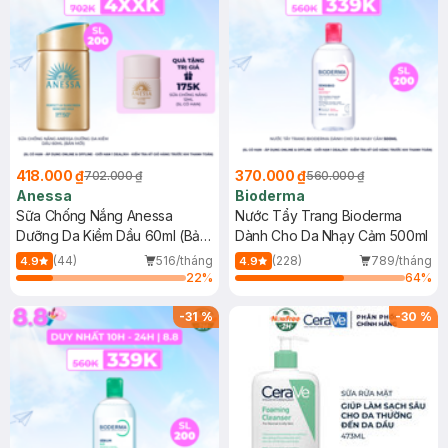
418.000 ₫
370.000 ₫
702.000 ₫
560.000 ₫
Anessa
Bioderma
Sữa Chống Nắng Anessa
Nước Tẩy Trang Bioderma
Dưỡng Da Kiềm Dầu 60ml (Bản
Dành Cho Da Nhạy Cảm 500ml
Mới)
(44)
516/tháng
(228)
789/tháng
4.9
4.9
22
%
64
%
-
31
%
-
30
%