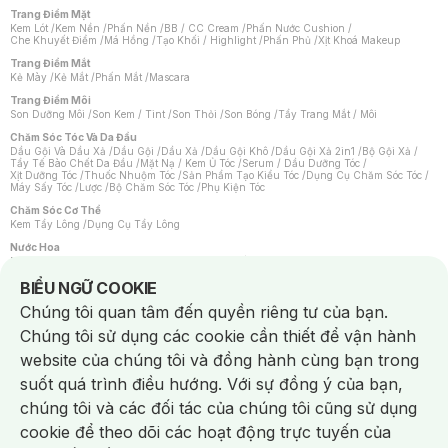
Trang Điểm Mặt
Kem Lót
/
Kem Nền
/
Phấn Nền
/
BB / CC Cream
/
Phấn Nước Cushion
/
Che Khuyết Điểm
/
Má Hồng
/
Tạo Khối / Highlight
/
Phấn Phủ
/
Xịt Khoá Makeup
Trang Điểm Mắt
Kẻ Mày
/
Kẻ Mắt
/
Phấn Mắt
/
Mascara
Trang Điểm Môi
Son Dưỡng Môi
/
Son Kem / Tint
/
Son Thỏi
/
Son Bóng
/
Tẩy Trang Mắt / Môi
Chăm Sóc Tóc Và Da Đầu
Dầu Gội Và Dầu Xả
/
Dầu Gội
/
Dầu Xả
/
Dầu Gội Khô
/
Dầu Gội Xả 2in1
/
Bộ Gội Xả
/
Tẩy Tế Bào Chết Da Đầu
/
Mặt Nạ / Kem Ủ Tóc
/
Serum / Dầu Dưỡng Tóc
/
Xịt Dưỡng Tóc
/
Thuốc Nhuộm Tóc
/
Sản Phẩm Tạo Kiểu Tóc
/
Dụng Cụ Chăm Sóc Tóc
/
Máy Sấy Tóc
/
Lược
/
Bộ Chăm Sóc Tóc
/
Phụ Kiện Tóc
Chăm Sóc Cơ Thể
Kem Tẩy Lông
/
Dụng Cụ Tẩy Lông
Nước Hoa
Nước Hoa Nữ
/
Nước Hoa Nam
/
Nước Hoa Cao Cấp
/
Xịt Thơm Toàn Thân
/
Nước Hoa Vùng Kín
Notice about cookies usage
BIỂU NGỮ COOKIE
Chăm Sóc Cá Nhân
Chúng tôi quan tâm đến quyền riêng tư của bạn.
Chống Muỗi
/
Khẩu Trang
/
Máy Massage
/
Mặt Nạ Xông Hơi
/
Nước Rửa Tay
/
Sản Phẩm Chăm Sóc Khác
/
Bàn Chải Đánh Răng
/
Bàn Chải Điện
/
Chúng tôi sử dụng các cookie cần thiết để vận hành
Hỗ Trợ Trắng Răng
/
Kem Đánh Răng
/
Máy Tăm Nước
/
Nước Súc Miệng
/
Tăm / Chỉ Nha Khoa
/
Xịt Thơm Miệng
/
Dung Dịch Vệ Sinh
/
Dưỡng Vùng Kín
/
website của chúng tôi và đồng hành cùng bạn trong
Khăn Ướt Vệ Sinh Vùng Kín
/
Băng Vệ Sinh
/
Tampon
/
Bọt Cạo Râu
/
Dao Cạo Râu
/
Máy Cạo Râu
suốt quá trình điều hướng. Với sự đồng ý của bạn,
Vấn Đề Về Da
chúng tôi và các đối tác của chúng tôi cũng sử dụng
Da Dầu / Lỗ Chân Lông To
/
Da Khô / Mất Nước
/
Da Lão Hóa
/
Da Mụn
/
Da Nhạy Cảm / Kích Ứng
/
Da Xỉn Màu
/
Thâm / Nám / Tàn Nhang
/
cookie để theo dõi các hoạt động trực tuyến của
Quầng Thâm & Bọng Mắt
/
Sẹo
/
Viêm Da Cơ Địa