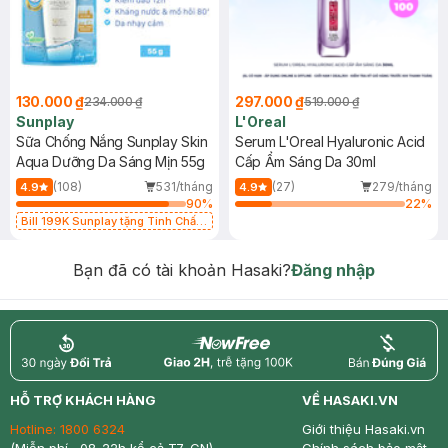
130.000 ₫
297.000 ₫
234.000 ₫
519.000 ₫
Sunplay
L'Oreal
Sữa Chống Nắng Sunplay Skin
Serum L'Oreal Hyaluronic Acid
Aqua Dưỡng Da Sáng Mịn 55g
Cấp Ẩm Sáng Da 30ml
(108)
531/tháng
(27)
279/tháng
4.9
4.9
90
%
22
%
Bill 199K Sunplay tặng Tinh Chất
Chống Nắng 7g trị giá 30K (SL có
hạn)
Bạn đã có tài khoản Hasaki?
Đăng nhập
return
nowfree
price
HỖ TRỢ KHÁCH HÀNG
VỀ HASAKI.VN
Hotline:
1800 6324
Giới thiệu Hasaki.vn