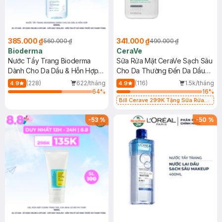
385.000 ₫
341.000 ₫
560.000 ₫
490.000 ₫
Bioderma
CeraVe
Nước Tẩy Trang Bioderma
Sữa Rửa Mặt CeraVe Sạch Sâu
Dành Cho Da Dầu & Hỗn Hợp
Cho Da Thường Đến Da Dầu
500ml
473ml
(228)
622/tháng
(116)
1.5k/tháng
4.9
4.9
64
%
16
%
Bill Cerave 299K Tặng Sữa Rửa
Mặt Cerave 30ml (SL có hạn)
-
53
%
-
50
%