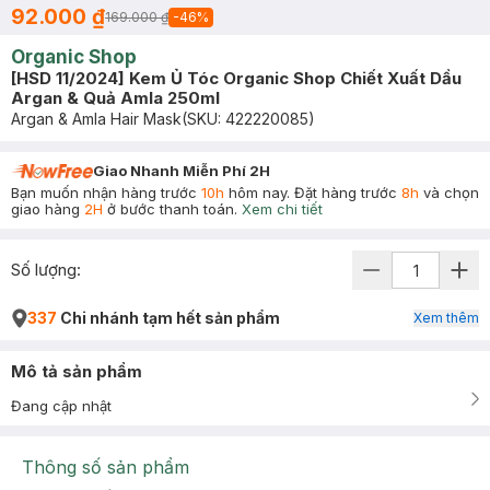
92.000 ₫
169.000 ₫
-
46
%
Organic Shop
[HSD 11/2024] Kem Ủ Tóc Organic Shop Chiết Xuất Dầu
Argan & Quả Amla 250ml
Argan & Amla Hair Mask
(SKU:
422220085
)
Giao Nhanh Miễn Phí 2H
Bạn muốn nhận hàng trước
10h
hôm nay. Đặt hàng trước
8h
và chọn
giao hàng
2H
ở bước thanh toán.
Xem chi tiết
Số lượng:
337
Chi nhánh tạm hết sản phẩm
Xem thêm
Mô tả sản phẩm
Đang cập nhật
Thông số sản phẩm