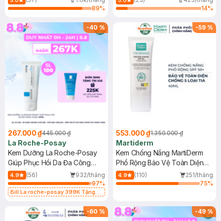
5.0
5.0
89
%
14
%
-
40
%
-
59
%
267.000 ₫
553.000 ₫
445.000 ₫
1.350.000 ₫
La Roche-Posay
Martiderm
Kem Dưỡng La Roche-Posay
Kem Chống Nắng MartiDerm
Giúp Phục Hồi Da Đa Công
Phổ Rộng Bảo Vệ Toàn Diện
Dụng 40ml
40ml
(56)
932/tháng
(110)
251/tháng
4.9
4.9
97
%
75
%
Bill La roche-posay 399K Tặng
Gel rửa mặt da dầu nhạy cảm 50ml
(SL có hạn)
-
60
%
-
49
%