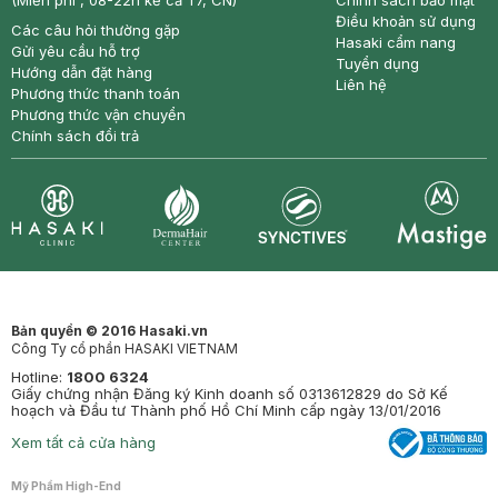
(Miễn phí , 08-22h kể cả T7, CN)
Chính sách bảo mật
Điều khoản sử dụng
Các câu hỏi thường gặp
Hasaki cẩm nang
Gửi yêu cầu hỗ trợ
Tuyển dụng
Hướng dẫn đặt hàng
Liên hệ
Phương thức thanh toán
Phương thức vận chuyển
Chính sách đổi trả
Synctives
Clinic
Dermahair
Mastige
Bản quyền © 2016 Hasaki.vn
Công Ty cổ phần HASAKI VIETNAM
Hotline:
1800 6324
Giấy chứng nhận Đăng ký Kinh doanh số 0313612829 do Sở Kế
hoạch và Đầu tư Thành phố Hồ Chí Minh cấp ngày 13/01/2016
Xem tất cả cửa hàng
Mỹ Phẩm High-End