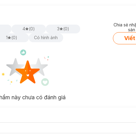
Chia sẻ nh
)
4
(
0
)
3
(
0
)
sản
Viết
1
(
0
)
Có hình ảnh
hẩm này chưa có đánh giá