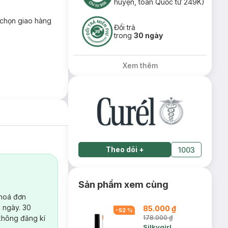
huyện, toàn Quốc từ 249K)
chọn giao hàng
Đổi trả
trong
30 ngày
Xem thêm
Theo dõi
+
1003
Sản phẩm xem cùng
 hoá đơn
 ngày. 30
85.000 ₫
-
52
%
không đăng kí
178.000 ₫
Silkygirl