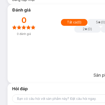
Đánh giá
0
Tất cả
(
0
)
5
(
0
2
(
0
)
0
đánh giá
Sản p
Hỏi đáp