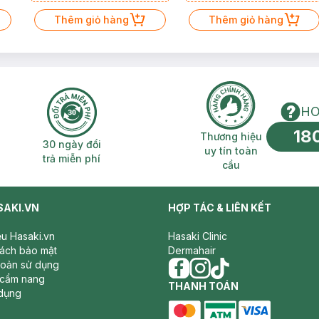
 giỏ hàng
Thêm giỏ hàng
Thêm g
HO
18
n phí 2H
30 ngày đổi trả miễn phí
Thương hiệu uy 
Thương hiệu
30 ngày đổi
uy tín toàn
trả miễn phí
cầu
SAKI.VN
HỢP TÁC & LIÊN KẾT
iệu Hasaki.vn
Hasaki Clinic
sách bảo mật
Dermahair
hoản sử dụng
 cẩm nang
facebook
THANH TOÁN
instagram
tiktok
dụng