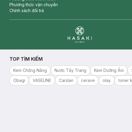
Phương thức vận chuyển
Chính sách đổi trả
Clinic
TOP TÌM KIẾM
Kem Chống Nắng
Nước Tẩy Trang
Kem Dưỡng Ẩm
Obagi
VASELINE
Carslan
cerave
olay
toner k