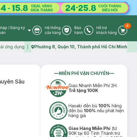
0
nhập
/
Đăng ký
Hệ thống
Bảo
Hỗ trợ
User Icon
Store Icon
Warranty Icon
Phone Icon
Cart I
oản
cửa hàng
hành
khách hàng
ải ứng dụng
Phường 8, Quận 10, Thành phố Hồ Chí Minh
Map icon
MIỄN PHÍ VẬN CHUYỂN
huyên Sâu
Giao Nhanh Miễn Phí 2H.
Trễ tặng 100K
Hasaki đền bù
100%
hãng
đền bù
100%
nếu phát hiện
hàng giả
Giao Hàng Miễn Phí
(từ
90K tại 60 Tỉnh Thành trừ