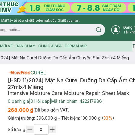
 Mặt
Tẩy tế bào chết
Bioderma
Nước Giặt
Bagsmart
Đăng 
Search icon
Tài kh
T
MỚI VỀ
BÁN CHẠY
CLINIC & SPA
DERMAHAIR
/2024] Mặt Nạ Curél Dưỡng Da Cấp Ẩm Chuyên Sâu 27mlx4 Miếng
CURÉL
[HSD 11/2024] Mặt Nạ Curél Dưỡng Da Cấp Ẩm C
27mlx4 Miếng
Intensive Moisture Care Moisture Repair Sheet Mask
0
đánh giá
|
0
Hỏi đáp
|
Mã sản phẩm:
422217986
268.000 ₫
(Đã bao gồm VAT)
Giá thị trường:
398.000 ₫
- Tiết kiệm:
130.000 ₫
(
33
%
)
Số lượng: