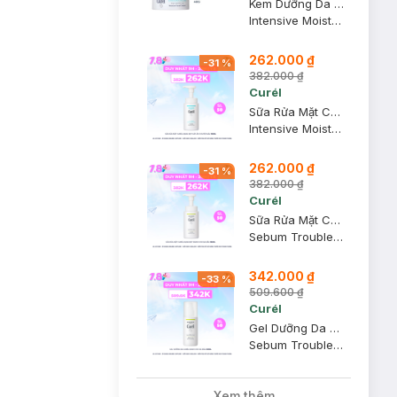
Kem Dưỡng Da Curél Cấp Ẩm Chuyên Sâu 40g
Intensive Moisture Care Intensive Moisture Cream
262.000 ₫
-
31
%
382.000 ₫
Curél
Sữa Rửa Mặt Curél Dạng Bọt Cấp Ẩm Chuyên Sâu 150ml
Intensive Moisture Care Foaming Wash
262.000 ₫
-
31
%
382.000 ₫
Curél
Sữa Rửa Mặt Curél Dạng Bọt Dành Cho Da Dầu 150ml
Sebum Trouble Care Sebum Care Foaming Wash
342.000 ₫
-
33
%
509.600 ₫
Curél
Gel Dưỡng Da Curél Dành Cho Da Dầu 120ml
Sebum Trouble Care Sebum Care Moisture Gel
Xem thêm