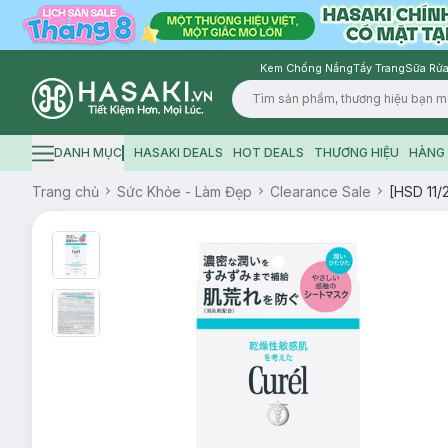
Kem Chống Nắng
Tẩy Trang
Sữa Rửa
Logo
DANH MỤC
HASAKI DEALS
HOT DEALS
THƯƠNG HIỆU
HÀNG 
Hamburger icon
Trang chủ
Sức Khỏe - Làm Đẹp
Clearance Sale
[HSD 11