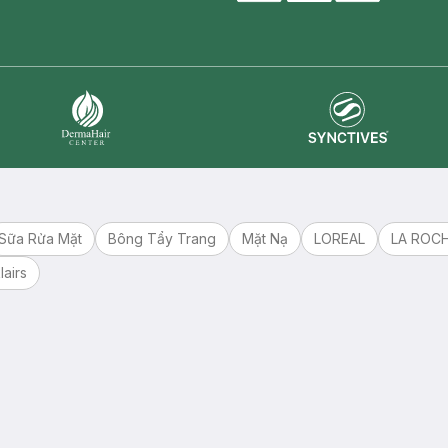
master card
ATM card
visa card
Synctives
Dermahair
Sữa Rửa Mặt
Bông Tẩy Trang
Mặt Nạ
LOREAL
LA ROC
lairs