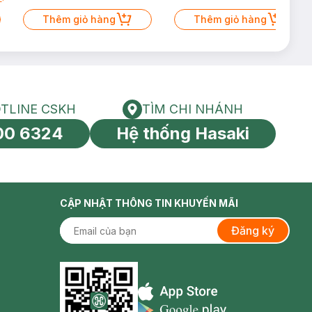
Mặt Cerave 30ml (SL có hạn)
iỏ hàng
Thêm giỏ hàng
Thêm giỏ
TLINE CSKH
TÌM CHI NHÁNH
HOTLINE CSKH
Tìm chi nhánh
00 6324
Hệ thống Hasaki
tín toàn cầu
CẬP NHẬT THÔNG TIN KHUYẾN MÃI
Đăng ký
Appstore icon