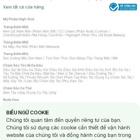
Xem tất cả cửa hàng
Mỹ Phẩm High-End
Trang Điểm Mặt
Kem Lót
/
Kem Nền
/
Phấn Nền
/
BB / CC Cream
/
Phấn Nước Cushion
/
Che Khuyết Điểm
/
Má Hồng
/
Tạo Khối / Highlight
/
Phấn Phủ
/
Xịt Khoá Makeup
Trang Điểm Mắt
Kẻ Mày
/
Kẻ Mắt
/
Phấn Mắt
/
Mascara
Trang Điểm Môi
Son Dưỡng Môi
/
Son Kem / Tint
/
Son Thỏi
/
Son Bóng
/
Tẩy Trang Mắt / Môi
Chăm Sóc Tóc Và Da Đầu
Dầu Gội Và Dầu Xả
/
Dầu Gội
/
Dầu Xả
/
Dầu Gội Khô
/
Dầu Gội Xả 2in1
/
Bộ Gội Xả
/
Tẩy Tế Bào Chết Da Đầu
/
Mặt Nạ / Kem Ủ Tóc
/
Serum / Dầu Dưỡng Tóc
/
Xịt Dưỡng Tóc
/
Thuốc Nhuộm Tóc
/
Sản Phẩm Tạo Kiểu Tóc
/
Dụng Cụ Chăm Sóc Tóc
/
Máy Sấy Tóc
/
Lược
/
Bộ Chăm Sóc Tóc
/
Phụ Kiện Tóc
Chăm Sóc Cơ Thể
Kem Tẩy Lông
/
Dụng Cụ Tẩy Lông
Nước Hoa
Nước Hoa Nữ
/
Nước Hoa Nam
/
Nước Hoa Cao Cấp
/
Xịt Thơm Toàn Thân
/
Nước Hoa Vùng Kín
Notice about cookies usage
BIỂU NGỮ COOKIE
Chăm Sóc Cá Nhân
Chúng tôi quan tâm đến quyền riêng tư của bạn.
Chống Muỗi
/
Khẩu Trang
/
Máy Massage
/
Mặt Nạ Xông Hơi
/
Nước Rửa Tay
/
Sản Phẩm Chăm Sóc Khác
/
Bàn Chải Đánh Răng
/
Bàn Chải Điện
/
Chúng tôi sử dụng các cookie cần thiết để vận hành
Hỗ Trợ Trắng Răng
/
Kem Đánh Răng
/
Máy Tăm Nước
/
Nước Súc Miệng
/
Tăm / Chỉ Nha Khoa
/
Xịt Thơm Miệng
/
Dung Dịch Vệ Sinh
/
Dưỡng Vùng Kín
/
website của chúng tôi và đồng hành cùng bạn trong
Khăn Ướt Vệ Sinh Vùng Kín
/
Băng Vệ Sinh
/
Tampon
/
Bọt Cạo Râu
/
Dao Cạo Râu
/
Máy Cạo Râu