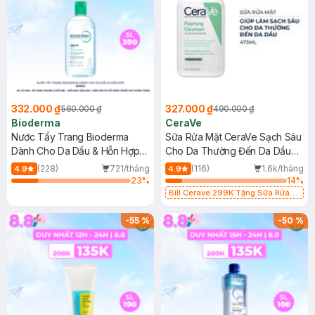
332.000 ₫
327.000 ₫
560.000 ₫
490.000 ₫
Bioderma
CeraVe
Nước Tẩy Trang Bioderma
Sữa Rửa Mặt CeraVe Sạch Sâu
Dành Cho Da Dầu & Hỗn Hợp
Cho Da Thường Đến Da Dầu
500ml
473ml
(228)
721/tháng
(116)
1.6k/tháng
4.9
4.9
23
%
14
%
Bill Cerave 299K Tặng Sữa Rửa
Mặt Cerave 30ml (SL có hạn)
-
55
%
-
50
%