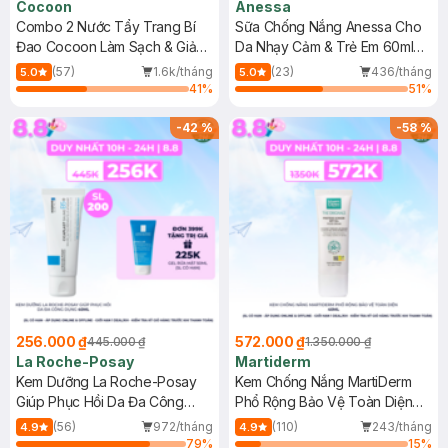
Cocoon
Anessa
Combo 2 Nước Tẩy Trang Bí
Sữa Chống Nắng Anessa Cho
Đao Cocoon Làm Sạch & Giảm
Da Nhạy Cảm & Trẻ Em 60ml
Dầu 500ml
(Mới)
(57)
1.6k/tháng
(23)
436/tháng
5.0
5.0
41
%
51
%
-
42
%
-
58
%
256.000 ₫
572.000 ₫
445.000 ₫
1.350.000 ₫
La Roche-Posay
Martiderm
Kem Dưỡng La Roche-Posay
Kem Chống Nắng MartiDerm
Giúp Phục Hồi Da Đa Công
Phổ Rộng Bảo Vệ Toàn Diện
Dụng 40ml
40ml
(56)
972/tháng
(110)
243/tháng
4.9
4.9
79
%
15
%