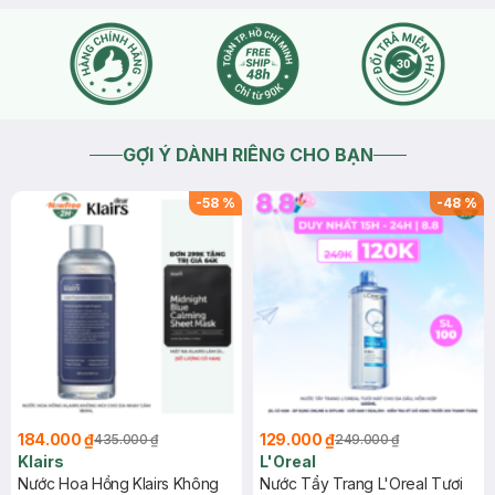
GỢI Ý DÀNH RIÊNG CHO BẠN
-
58
%
-
48
%
184.000 ₫
129.000 ₫
435.000 ₫
249.000 ₫
Klairs
L'Oreal
Nước Hoa Hồng Klairs Không
Nước Tẩy Trang L'Oreal Tươi