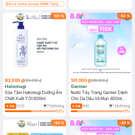
Bill La roche-posay 399K Tặng
Gel rửa mặt da dầu nhạy cảm 50ml
(SL có hạn)
-
60
%
-
52
%
82.000 ₫
101.000 ₫
205.000 ₫
209.000 ₫
Hatomugi
Garnier
Sữa Tắm Hatomugi Dưỡng Ẩm
Nước Tẩy Trang Garnier Dành
Chiết Xuất Ý Dĩ 800ml
Cho Da Dầu Và Mụn 400ml
(Mới)
(123)
714/tháng
(69)
1.2k/tháng
4.9
4.9
52
%
13
%
-
44
%
-
43
%