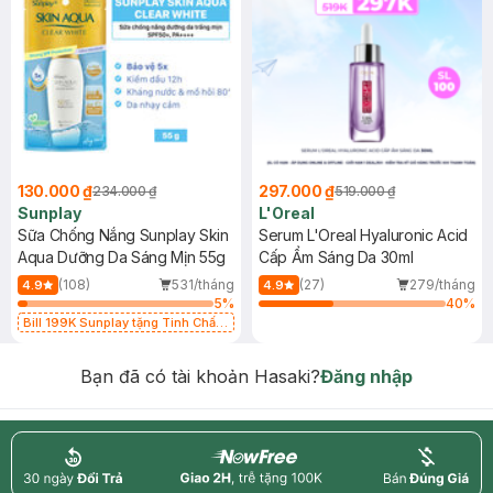
130.000 ₫
297.000 ₫
234.000 ₫
519.000 ₫
Sunplay
L'Oreal
Sữa Chống Nắng Sunplay Skin
Serum L'Oreal Hyaluronic Acid
Aqua Dưỡng Da Sáng Mịn 55g
Cấp Ẩm Sáng Da 30ml
(108)
531/tháng
(27)
279/tháng
4.9
4.9
5
%
40
%
Bill 199K Sunplay tặng Tinh Chất
Chống Nắng 7g trị giá 30K (SL có
hạn)
Bạn đã có tài khoản Hasaki?
Đăng nhập