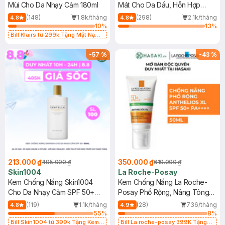
Mùi Cho Da Nhạy Cảm 180ml
Mát Cho Da Dầu, Hỗn Hợp
400ml
(148)
1.8k/tháng
(298)
2.1k/tháng
4.8
4.8
10
%
13
%
Bill Klairs từ 299k Tặng Mặt Nạ
Làm Dịu Da & Kiểm Soát Dầu Nhờn
25ml (SL Có Hạn)
-
57
%
-
43
%
213.000 ₫
350.000 ₫
495.000 ₫
610.000 ₫
Skin1004
La Roche-Posay
Kem Chống Nắng Skin1004
Kem Chống Nắng La Roche-
Cho Da Nhạy Cảm SPF 50+
Posay Phổ Rộng, Nâng Tông
50ml
Kiềm Dầu 50ml
(119)
1.1k/tháng
(28)
736/tháng
4.8
4.9
55
%
8
%
Bill Skin1004 từ 399k Tặng Kem
Bill La roche-posay 399K Tặng