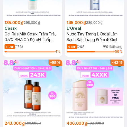
135.000 ₫
145.000 ₫
298.000 ₫
289.000 ₫
Cosrx
L'Oreal
Gel Rửa Mặt Cosrx Tràm Trà,
Nước Tẩy Trang L'Oreal Làm
0.5% BHA Có Độ pH Thấp
Sạch Sâu Trang Điểm 400ml
150ml
(173)
(298)
916/tháng
5.0
4.8
4
%
59
%
-
59
%
-
42
%
243.000 ₫
406.000 ₫
590.000 ₫
702.000 ₫