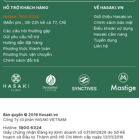
return
nowfree
price
HỖ TRỢ KHÁCH HÀNG
VỀ HASAKI.VN
Hotline:
1800 6324
Giới thiệu Hasaki.vn
(Miễn phí , 08-22h kể cả T7, CN)
Chính sách bảo mật
Điều khoản sử dụng
Các câu hỏi thường gặp
Hasaki cẩm nang
Gửi yêu cầu hỗ trợ
Tuyển dụng
Hướng dẫn đặt hàng
Liên hệ
Phương thức thanh toán
Phương thức vận chuyển
Chính sách đổi trả
Synctives
Clinic
Dermahair
Mastige
Bản quyền © 2016 Hasaki.vn
Công Ty cổ phần HASAKI VIETNAM
Hotline:
1800 6324
Giấy chứng nhận Đăng ký Kinh doanh số 0313612829 do Sở Kế
hoạch và Đầu tư Thành phố Hồ Chí Minh cấp ngày 13/01/2016