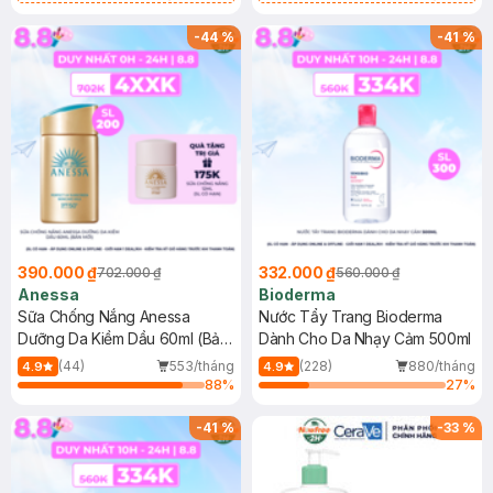
Chống Nắng Cho Da Nhạy Cảm
Gel rửa mặt da dầu nhạy cảm 50ml
SPF 50+ 20ml (SL Có Hạn)
(SL có hạn)
-
44
%
-
41
%
390.000 ₫
332.000 ₫
702.000 ₫
560.000 ₫
Anessa
Bioderma
Sữa Chống Nắng Anessa
Nước Tẩy Trang Bioderma
Dưỡng Da Kiềm Dầu 60ml (Bản
Dành Cho Da Nhạy Cảm 500ml
Mới)
(44)
553/tháng
(228)
880/tháng
4.9
4.9
88
%
27
%
-
41
%
-
33
%