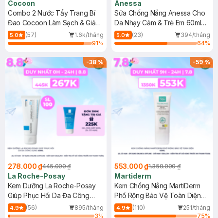
Cocoon
Anessa
Combo 2 Nước Tẩy Trang Bí
Sữa Chống Nắng Anessa Cho
Đao Cocoon Làm Sạch & Giảm
Da Nhạy Cảm & Trẻ Em 60ml
Dầu 500ml
(Mới)
(57)
1.6k/tháng
(23)
394/tháng
5.0
5.0
91
%
64
%
-
38
%
-
59
%
278.000 ₫
553.000 ₫
445.000 ₫
1.350.000 ₫
La Roche-Posay
Martiderm
Kem Dưỡng La Roche-Posay
Kem Chống Nắng MartiDerm
Giúp Phục Hồi Da Đa Công
Phổ Rộng Bảo Vệ Toàn Diện
Dụng 40ml
40ml
(56)
895/tháng
(110)
251/tháng
4.9
4.9
3
%
75
%