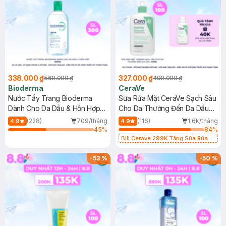
338.000 ₫
327.000 ₫
560.000 ₫
490.000 ₫
Bioderma
CeraVe
Nước Tẩy Trang Bioderma
Sữa Rửa Mặt CeraVe Sạch Sâu
Dành Cho Da Dầu & Hỗn Hợp
Cho Da Thường Đến Da Dầu
500ml
473ml
(228)
709/tháng
(116)
1.6k/tháng
4.9
4.9
45
%
84
%
Bill Cerave 299K Tặng Sữa Rửa
Mặt Cerave 30ml (SL có hạn)
-
53
%
-
50
%