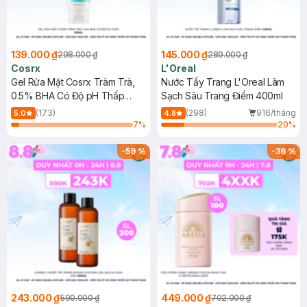
139.000 ₫
145.000 ₫
298.000 ₫
289.000 ₫
Cosrx
L'Oreal
Gel Rửa Mặt Cosrx Tràm Trà,
Nước Tẩy Trang L'Oreal Làm
0.5% BHA Có Độ pH Thấp
Sạch Sâu Trang Điểm 400ml
150ml
(173)
(298)
916/tháng
5.0
4.8
7
%
20
%
-
59
%
-
36
%
243.000 ₫
449.000 ₫
590.000 ₫
702.000 ₫