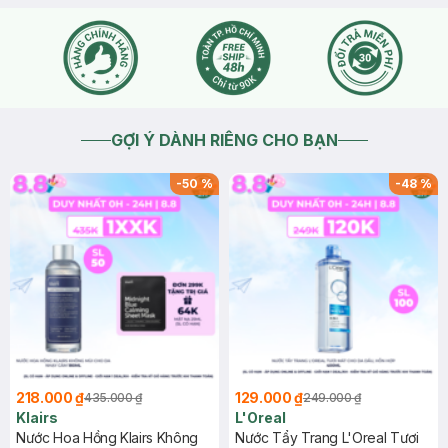
GỢI Ý DÀNH RIÊNG CHO BẠN
-
50
%
-
48
%
218.000 ₫
129.000 ₫
435.000 ₫
249.000 ₫
Klairs
L'Oreal
Nước Hoa Hồng Klairs Không
Nước Tẩy Trang L'Oreal Tươi