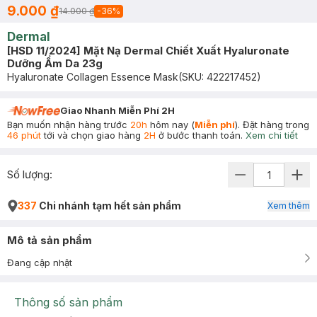
9.000 ₫
14.000 ₫
-
36
%
Dermal
[HSD 11/2024] Mặt Nạ Dermal Chiết Xuất Hyaluronate
Dưỡng Ẩm Da 23g
Hyaluronate Collagen Essence Mask
(SKU:
422217452
)
Giao Nhanh Miễn Phí 2H
Bạn muốn nhận hàng trước
20h
hôm nay (
Miễn phí
). Đặt hàng trong
46 phút
tới và chọn giao hàng
2H
ở bước thanh toán.
Xem chi tiết
Số lượng:
337
Chi nhánh tạm hết sản phẩm
Xem thêm
Mô tả sản phẩm
Đang cập nhật
Thông số sản phẩm