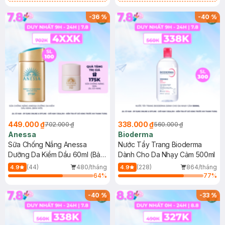
Chống Nắng Cho Da Nhạy Cảm
Gel rửa mặt da dầu nhạy cảm 50ml
SPF 50+ 20ml (SL Có Hạn)
(SL có hạn)
-
36
%
-
40
%
449.000 ₫
338.000 ₫
702.000 ₫
560.000 ₫
Anessa
Bioderma
Sữa Chống Nắng Anessa
Nước Tẩy Trang Bioderma
Dưỡng Da Kiềm Dầu 60ml (Bản
Dành Cho Da Nhạy Cảm 500ml
Mới)
(44)
480/tháng
(228)
864/tháng
4.9
4.9
64
%
77
%
-
40
%
-
33
%