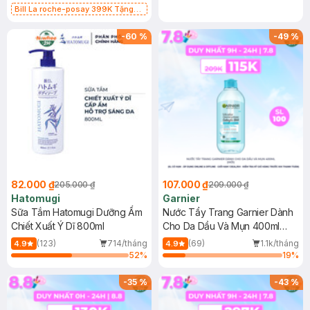
Bill La roche-posay 399K Tặng
Gel rửa mặt da dầu nhạy cảm 50ml
(SL có hạn)
-
60
%
-
49
%
82.000 ₫
107.000 ₫
205.000 ₫
209.000 ₫
Hatomugi
Garnier
Sữa Tắm Hatomugi Dưỡng Ẩm
Nước Tẩy Trang Garnier Dành
Chiết Xuất Ý Dĩ 800ml
Cho Da Dầu Và Mụn 400ml
(Mới)
(123)
714/tháng
(69)
1.1k/tháng
4.9
4.9
52
%
19
%
-
35
%
-
43
%