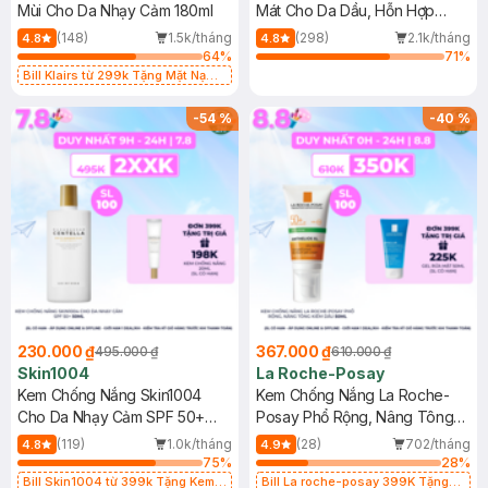
Mùi Cho Da Nhạy Cảm 180ml
Mát Cho Da Dầu, Hỗn Hợp
400ml
(148)
1.5k/tháng
(298)
2.1k/tháng
4.8
4.8
64
%
71
%
Bill Klairs từ 299k Tặng Mặt Nạ
Làm Dịu Da & Kiểm Soát Dầu Nhờn
25ml (SL Có Hạn)
-
54
%
-
40
%
230.000 ₫
367.000 ₫
495.000 ₫
610.000 ₫
Skin1004
La Roche-Posay
Kem Chống Nắng Skin1004
Kem Chống Nắng La Roche-
Cho Da Nhạy Cảm SPF 50+
Posay Phổ Rộng, Nâng Tông
50ml
Kiềm Dầu 50ml
(119)
1.0k/tháng
(28)
702/tháng
4.8
4.9
75
%
28
%
Bill Skin1004 từ 399k Tặng Kem
Bill La roche-posay 399K Tặng