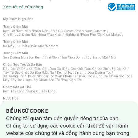
Xem tất cả cửa hàng
Mỹ Phẩm High-End
Trang Điểm Mặt
Kem Lót
/
Kem Nền
/
Phấn Nền
/
BB / CC Cream
/
Phấn Nước Cushion
/
Che Khuyết Điểm
/
Má Hồng
/
Tạo Khối / Highlight
/
Phấn Phủ
/
Xịt Khoá Makeup
Trang Điểm Mắt
Kẻ Mày
/
Kẻ Mắt
/
Phấn Mắt
/
Mascara
Trang Điểm Môi
Son Dưỡng Môi
/
Son Kem / Tint
/
Son Thỏi
/
Son Bóng
/
Tẩy Trang Mắt / Môi
Chăm Sóc Tóc Và Da Đầu
Dầu Gội Và Dầu Xả
/
Dầu Gội
/
Dầu Xả
/
Dầu Gội Khô
/
Dầu Gội Xả 2in1
/
Bộ Gội Xả
/
Tẩy Tế Bào Chết Da Đầu
/
Mặt Nạ / Kem Ủ Tóc
/
Serum / Dầu Dưỡng Tóc
/
Xịt Dưỡng Tóc
/
Thuốc Nhuộm Tóc
/
Sản Phẩm Tạo Kiểu Tóc
/
Dụng Cụ Chăm Sóc Tóc
/
Máy Sấy Tóc
/
Lược
/
Bộ Chăm Sóc Tóc
/
Phụ Kiện Tóc
Chăm Sóc Cơ Thể
Kem Tẩy Lông
/
Dụng Cụ Tẩy Lông
Nước Hoa
Nước Hoa Nữ
/
Nước Hoa Nam
/
Nước Hoa Cao Cấp
/
Xịt Thơm Toàn Thân
/
Nước Hoa Vùng Kín
Notice about cookies usage
BIỂU NGỮ COOKIE
Chăm Sóc Cá Nhân
Chúng tôi quan tâm đến quyền riêng tư của bạn.
Chống Muỗi
/
Khẩu Trang
/
Máy Massage
/
Mặt Nạ Xông Hơi
/
Nước Rửa Tay
/
Sản Phẩm Chăm Sóc Khác
/
Bàn Chải Đánh Răng
/
Bàn Chải Điện
/
Chúng tôi sử dụng các cookie cần thiết để vận hành
Hỗ Trợ Trắng Răng
/
Kem Đánh Răng
/
Máy Tăm Nước
/
Nước Súc Miệng
/
Tăm / Chỉ Nha Khoa
/
Xịt Thơm Miệng
/
Dung Dịch Vệ Sinh
/
Dưỡng Vùng Kín
/
website của chúng tôi và đồng hành cùng bạn trong
Khăn Ướt Vệ Sinh Vùng Kín
/
Băng Vệ Sinh
/
Tampon
/
Bọt Cạo Râu
/
Dao Cạo Râu
/
Máy Cạo Râu