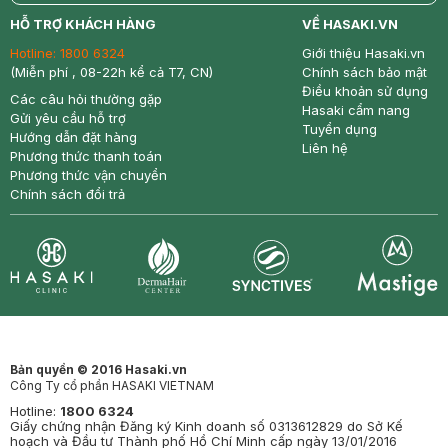
return
nowfree
price
HỖ TRỢ KHÁCH HÀNG
VỀ HASAKI.VN
Hotline:
1800 6324
Giới thiệu Hasaki.vn
(Miễn phí , 08-22h kể cả T7, CN)
Chính sách bảo mật
Điều khoản sử dụng
Các câu hỏi thường gặp
Hasaki cẩm nang
Gửi yêu cầu hỗ trợ
Tuyển dụng
Hướng dẫn đặt hàng
Liên hệ
Phương thức thanh toán
Phương thức vận chuyển
Chính sách đổi trả
Synctives
Clinic
Dermahair
Mastige
Bản quyền © 2016 Hasaki.vn
Công Ty cổ phần HASAKI VIETNAM
Hotline:
1800 6324
Giấy chứng nhận Đăng ký Kinh doanh số 0313612829 do Sở Kế
hoạch và Đầu tư Thành phố Hồ Chí Minh cấp ngày 13/01/2016