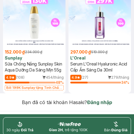
152.000 ₫
297.000 ₫
234.000 ₫
519.000 ₫
Sunplay
L'Oreal
Sữa Chống Nắng Sunplay Skin
Serum L'Oreal Hyaluronic Acid
Aqua Dưỡng Da Sáng Mịn 55g
Cấp Ẩm Sáng Da 30ml
(108)
454/tháng
(27)
279/tháng
4.9
4.9
48
%
34
%
Bill 199K Sunplay tặng Tinh Chất
Chống Nắng 7g trị giá 30K (SL có
hạn)
Bạn đã có tài khoản Hasaki?
Đăng nhập