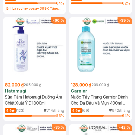
64
%
62
%
Bill La roche-posay 399K Tặng
Gel rửa mặt da dầu nhạy cảm 50ml
(SL có hạn)
-
60
%
-
39
%
82.000 ₫
128.000 ₫
205.000 ₫
209.000 ₫
Hatomugi
Garnier
Sữa Tắm Hatomugi Dưỡng Ẩm
Nước Tẩy Trang Garnier Dành
Chiết Xuất Ý Dĩ 800ml
Cho Da Dầu Và Mụn 400ml
(Mới)
(123)
714/tháng
(69)
942/tháng
4.9
4.9
53
%
64
%
-
35
%
-
42
%