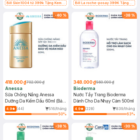
Bill Skin1004 từ 399k Tặng Kem
Bill La roche-posay 399K Tặng
Chống Nắng Cho Da Nhạy Cảm
Gel rửa mặt da dầu nhạy cảm 50ml
SPF 50+ 20ml (SL Có Hạn)
(SL có hạn)
-
40
%
-
38
%
418.000 ₫
348.000 ₫
702.000 ₫
560.000 ₫
Anessa
Bioderma
Sữa Chống Nắng Anessa
Nước Tẩy Trang Bioderma
Dưỡng Da Kiềm Dầu 60ml (Bản
Dành Cho Da Nhạy Cảm 500ml
Mới)
(44)
516/tháng
(228)
839/tháng
4.9
4.9
50
%
63
%
-
38
%
-
30
%