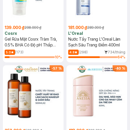
139.000 ₫
181.000 ₫
298.000 ₫
289.000 ₫
Cosrx
L'Oreal
Gel Rửa Mặt Cosrx Tràm Trà,
Nước Tẩy Trang L'Oreal Làm
0.5% BHA Có Độ pH Thấp
Sạch Sâu Trang Điểm 400ml
150ml
(173)
(298)
734/tháng
5.0
4.8
10
%
64
%
-
57
%
-
40
%