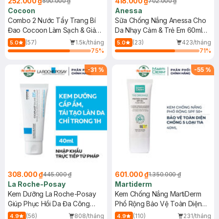
252.000 ₫
418.000 ₫
590.000 ₫
702.000 ₫
Cocoon
Anessa
Combo 2 Nước Tẩy Trang Bí
Sữa Chống Nắng Anessa Cho
Đao Cocoon Làm Sạch & Giảm
Da Nhạy Cảm & Trẻ Em 60ml
Dầu 500ml
(Mới)
(57)
1.5k/tháng
(23)
423/tháng
5.0
5.0
75
%
71
%
-
31
%
-
55
%
308.000 ₫
601.000 ₫
445.000 ₫
1.350.000 ₫
La Roche-Posay
Martiderm
Kem Dưỡng La Roche-Posay
Kem Chống Nắng MartiDerm
Giúp Phục Hồi Da Đa Công
Phổ Rộng Bảo Vệ Toàn Diện
Dụng 40ml
40ml
(56)
808/tháng
(110)
231/tháng
4.9
4.9