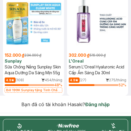
152.000 ₫
302.000 ₫
234.000 ₫
519.000 ₫
Sunplay
L'Oreal
Sữa Chống Nắng Sunplay Skin
Serum L'Oreal Hyaluronic Acid
Aqua Dưỡng Da Sáng Mịn 55g
Cấp Ẩm Sáng Da 30ml
(108)
454/tháng
(27)
275/tháng
4.9
4.9
48
%
52
%
Bill 199K Sunplay tặng Tinh Chất
Chống Nắng 7g trị giá 30K (SL có
hạn)
Bạn đã có tài khoản Hasaki?
Đăng nhập