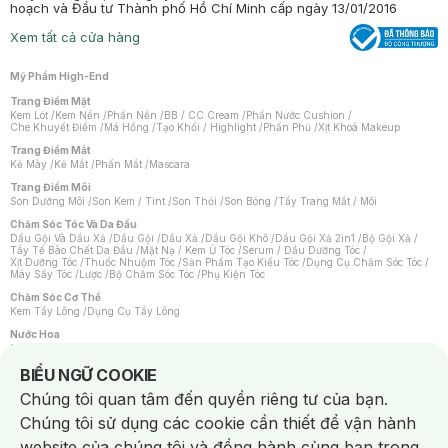
hoạch và Đầu tư Thành phố Hồ Chí Minh cấp ngày 13/01/2016
Xem tất cả cửa hàng
Mỹ Phẩm High-End
Trang Điểm Mặt
Kem Lót
/
Kem Nền
/
Phấn Nền
/
BB / CC Cream
/
Phấn Nước Cushion
/
Che Khuyết Điểm
/
Má Hồng
/
Tạo Khối / Highlight
/
Phấn Phủ
/
Xịt Khoá Makeup
Trang Điểm Mắt
Kẻ Mày
/
Kẻ Mắt
/
Phấn Mắt
/
Mascara
Trang Điểm Môi
Son Dưỡng Môi
/
Son Kem / Tint
/
Son Thỏi
/
Son Bóng
/
Tẩy Trang Mắt / Môi
Chăm Sóc Tóc Và Da Đầu
Dầu Gội Và Dầu Xả
/
Dầu Gội
/
Dầu Xả
/
Dầu Gội Khô
/
Dầu Gội Xả 2in1
/
Bộ Gội Xả
/
Tẩy Tế Bào Chết Da Đầu
/
Mặt Nạ / Kem Ủ Tóc
/
Serum / Dầu Dưỡng Tóc
/
Xịt Dưỡng Tóc
/
Thuốc Nhuộm Tóc
/
Sản Phẩm Tạo Kiểu Tóc
/
Dụng Cụ Chăm Sóc Tóc
/
Máy Sấy Tóc
/
Lược
/
Bộ Chăm Sóc Tóc
/
Phụ Kiện Tóc
Chăm Sóc Cơ Thể
Kem Tẩy Lông
/
Dụng Cụ Tẩy Lông
Nước Hoa
Nước Hoa Nữ
/
Nước Hoa Nam
/
Nước Hoa Cao Cấp
/
Xịt Thơm Toàn Thân
/
Nước Hoa Vùng Kín
Notice about cookies usage
BIỂU NGỮ COOKIE
Chăm Sóc Cá Nhân
Chúng tôi quan tâm đến quyền riêng tư của bạn.
Chống Muỗi
/
Khẩu Trang
/
Máy Massage
/
Mặt Nạ Xông Hơi
/
Nước Rửa Tay
/
Sản Phẩm Chăm Sóc Khác
/
Bàn Chải Đánh Răng
/
Bàn Chải Điện
/
Chúng tôi sử dụng các cookie cần thiết để vận hành
Hỗ Trợ Trắng Răng
/
Kem Đánh Răng
/
Máy Tăm Nước
/
Nước Súc Miệng
/
Tăm / Chỉ Nha Khoa
/
Xịt Thơm Miệng
/
Dung Dịch Vệ Sinh
/
Dưỡng Vùng Kín
/
website của chúng tôi và đồng hành cùng bạn trong
Khăn Ướt Vệ Sinh Vùng Kín
/
Băng Vệ Sinh
/
Tampon
/
Bọt Cạo Râu
/
Dao Cạo Râu
/