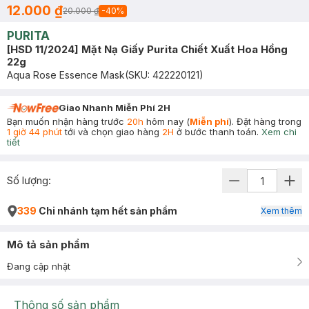
12.000 ₫
20.000 ₫
-
40
%
PURITA
[HSD 11/2024] Mặt Nạ Giấy Purita Chiết Xuất Hoa Hồng
22g
Aqua Rose Essence Mask
(SKU:
422220121
)
Giao Nhanh Miễn Phí 2H
Bạn muốn nhận hàng trước
20h
hôm nay (
Miễn phí
). Đặt hàng trong
1 giờ 44 phút
tới và chọn giao hàng
2H
ở bước thanh toán.
Xem chi
tiết
Số lượng:
339
Chi nhánh tạm hết sản phẩm
Xem thêm
Mô tả sản phẩm
Đang cập nhật
Thông số sản phẩm