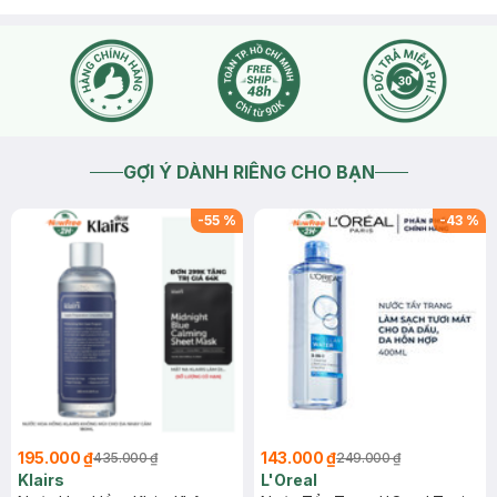
GỢI Ý DÀNH RIÊNG CHO BẠN
-
55
%
-
43
%
195.000 ₫
143.000 ₫
435.000 ₫
249.000 ₫
Klairs
L'Oreal