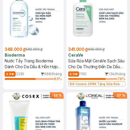
348.000 ₫
341.000 ₫
560.000 ₫
490.000 ₫
Bioderma
CeraVe
Nước Tẩy Trang Bioderma
Sữa Rửa Mặt CeraVe Sạch Sâu
Dành Cho Da Dầu & Hỗn Hợp
Cho Da Thường Đến Da Dầu
500ml
473ml
(228)
688/tháng
(116)
1.5k/tháng
4.9
4.9
63
%
76
%
Bill Cerave 299K Tặng Sữa Rửa
Mặt Cerave 30ml (SL có hạn)
-
53
%
-
37
%