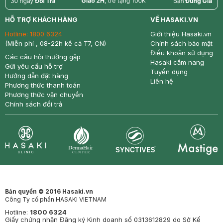
return
nowfree
price
HỖ TRỢ KHÁCH HÀNG
VỀ HASAKI.VN
Hotline:
1800 6324
Giới thiệu Hasaki.vn
(Miễn phí , 08-22h kể cả T7, CN)
Chính sách bảo mật
Điều khoản sử dụng
Các câu hỏi thường gặp
Hasaki cẩm nang
Gửi yêu cầu hỗ trợ
Tuyển dụng
Hướng dẫn đặt hàng
Liên hệ
Phương thức thanh toán
Phương thức vận chuyển
Chính sách đổi trả
Synctives
Clinic
Dermahair
Mastige
Bản quyền © 2016 Hasaki.vn
Công Ty cổ phần HASAKI VIETNAM
Hotline:
1800 6324
Giấy chứng nhận Đăng ký Kinh doanh số 0313612829 do Sở Kế