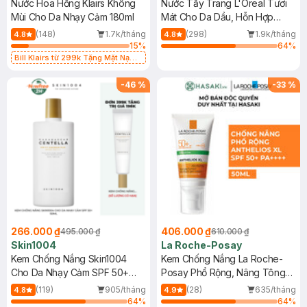
Nước Hoa Hồng Klairs Không
Nước Tẩy Trang L'Oreal Tươi
Mùi Cho Da Nhạy Cảm 180ml
Mát Cho Da Dầu, Hỗn Hợp
400ml
(148)
1.7k/tháng
(298)
1.9k/tháng
4.8
4.8
15
%
64
%
Bill Klairs từ 299k Tặng Mặt Nạ
Làm Dịu Da & Kiểm Soát Dầu Nhờn
25ml (SL Có Hạn)
-
46
%
-
33
%
266.000 ₫
406.000 ₫
495.000 ₫
610.000 ₫
Skin1004
La Roche-Posay
Kem Chống Nắng Skin1004
Kem Chống Nắng La Roche-
Cho Da Nhạy Cảm SPF 50+
Posay Phổ Rộng, Nâng Tông
50ml
Kiềm Dầu 50ml
(119)
905/tháng
(28)
635/tháng
4.8
4.9
64
%
64
%