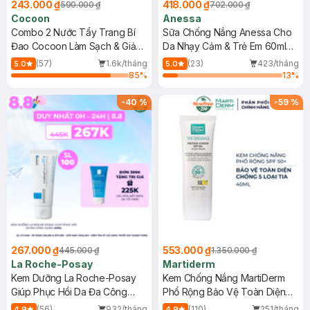
243.000 ₫
418.000 ₫
590.000 ₫
702.000 ₫
Cocoon
Anessa
Combo 2 Nước Tẩy Trang Bí
Sữa Chống Nắng Anessa Cho
Đao Cocoon Làm Sạch & Giảm
Da Nhạy Cảm & Trẻ Em 60ml
Dầu 500ml
(Mới)
(57)
1.6k/tháng
(23)
423/tháng
5.0
5.0
85
%
13
%
-
40
%
-
59
%
267.000 ₫
553.000 ₫
445.000 ₫
1.350.000 ₫
La Roche-Posay
Martiderm
Kem Dưỡng La Roche-Posay
Kem Chống Nắng MartiDerm
Giúp Phục Hồi Da Đa Công
Phổ Rộng Bảo Vệ Toàn Diện
Dụng 40ml
40ml
(56)
932/tháng
(110)
251/tháng
4.9
4.9