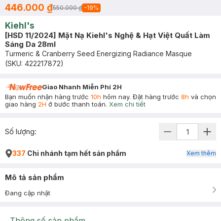
446.000 ₫
550.000 ₫
-
19
%
Kiehl's
[HSD 11/2024] Mặt Nạ Kiehl's Nghệ & Hạt Việt Quất Làm
Sáng Da 28ml
Turmeric & Cranberry Seed Energizing Radiance Masque
(SKU:
422217872
)
Giao Nhanh Miễn Phí 2H
Bạn muốn nhận hàng trước
10h
hôm nay. Đặt hàng trước
8h
và chọn
giao hàng
2H
ở bước thanh toán.
Xem chi tiết
Số lượng:
337
Chi nhánh tạm hết sản phẩm
Xem thêm
Mô tả sản phẩm
Đang cập nhật
Thông số sản phẩm