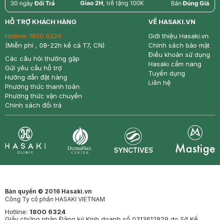
return
nowfree
price
HỖ TRỢ KHÁCH HÀNG
VỀ HASAKI.VN
Hotline:
1800 6324
Giới thiệu Hasaki.vn
(Miễn phí , 08-22h kể cả T7, CN)
Chính sách bảo mật
Điều khoản sử dụng
Các câu hỏi thường gặp
Hasaki cẩm nang
Gửi yêu cầu hỗ trợ
Tuyển dụng
Hướng dẫn đặt hàng
Liên hệ
Phương thức thanh toán
Phương thức vận chuyển
Chính sách đổi trả
Synctives
Clinic
Dermahair
Mastige
Bản quyền © 2016 Hasaki.vn
Công Ty cổ phần HASAKI VIETNAM
Hotline:
1800 6324
Giấy chứng nhận Đăng ký Kinh doanh số 0313612829 do Sở Kế