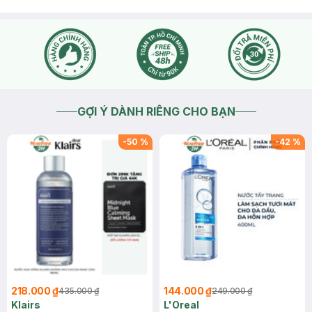
GỢI Ý DÀNH RIÊNG CHO BẠN
-
50
%
-
42
%
218.000 ₫
144.000 ₫
435.000 ₫
249.000 ₫
Klairs
L'Oreal