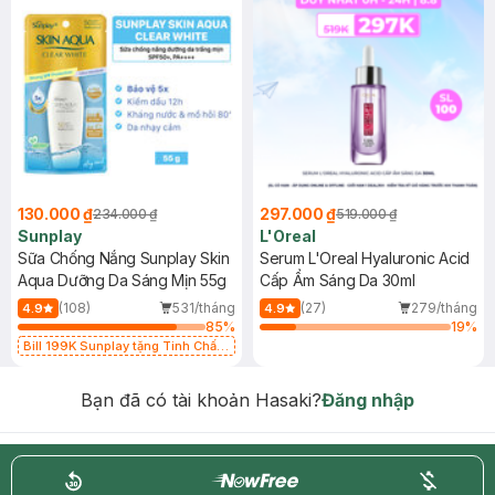
130.000 ₫
297.000 ₫
234.000 ₫
519.000 ₫
Sunplay
L'Oreal
Sữa Chống Nắng Sunplay Skin
Serum L'Oreal Hyaluronic Acid
Aqua Dưỡng Da Sáng Mịn 55g
Cấp Ẩm Sáng Da 30ml
(108)
531/tháng
(27)
279/tháng
4.9
4.9
85
%
19
%
Bill 199K Sunplay tặng Tinh Chất
Chống Nắng 7g trị giá 30K (SL có
hạn)
Bạn đã có tài khoản Hasaki?
Đăng nhập