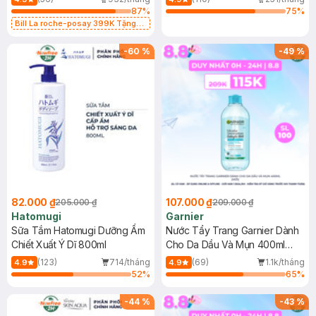
87
%
75
%
Bill La roche-posay 399K Tặng
Gel rửa mặt da dầu nhạy cảm 50ml
(SL có hạn)
-
60
%
-
49
%
82.000 ₫
107.000 ₫
205.000 ₫
209.000 ₫
Hatomugi
Garnier
Sữa Tắm Hatomugi Dưỡng Ẩm
Nước Tẩy Trang Garnier Dành
Chiết Xuất Ý Dĩ 800ml
Cho Da Dầu Và Mụn 400ml
(Mới)
(123)
714/tháng
(69)
1.1k/tháng
4.9
4.9
52
%
65
%
-
44
%
-
43
%