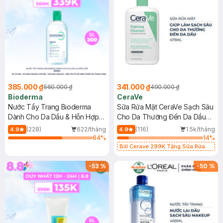
385.000 ₫
341.000 ₫
560.000 ₫
490.000 ₫
Bioderma
CeraVe
Nước Tẩy Trang Bioderma
Sữa Rửa Mặt CeraVe Sạch Sâu
Dành Cho Da Dầu & Hỗn Hợp
Cho Da Thường Đến Da Dầu
500ml
473ml
(228)
622/tháng
(116)
1.5k/tháng
4.9
4.9
64
%
14
%
Bill Cerave 299K Tặng Sữa Rửa
Mặt Cerave 30ml (SL có hạn)
-
53
%
-
50
%