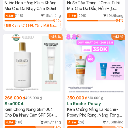
Nước Hoa Hồng Klairs Không
Nước Tẩy Trang L'Oreal Tươi
Mùi Cho Da Nhạy Cảm 180ml
Mát Cho Da Dầu, Hỗn Hợp
400ml
(148)
1.5k/tháng
(298)
1.9k/tháng
4.8
4.8
64
%
64
%
Bill Klairs từ 299k Tặng Mặt Nạ
Làm Dịu Da & Kiểm Soát Dầu Nhờn
25ml (SL Có Hạn)
-
46
%
-
43
%
266.000 ₫
350.000 ₫
495.000 ₫
610.000 ₫
Skin1004
La Roche-Posay
Kem Chống Nắng Skin1004
Kem Chống Nắng La Roche-
Cho Da Nhạy Cảm SPF 50+
Posay Phổ Rộng, Nâng Tông
50ml
Kiềm Dầu 50ml
(119)
905/tháng
(28)
736/tháng
4.8
4.9
64
%
73
%