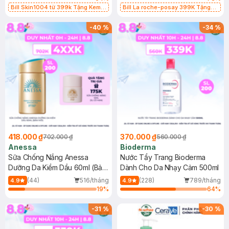
Bill Skin1004 từ 399k Tặng Kem
Bill La roche-posay 399K Tặng
Chống Nắng Cho Da Nhạy Cảm
Gel rửa mặt da dầu nhạy cảm 50ml
SPF 50+ 20ml (SL Có Hạn)
(SL có hạn)
-
40
%
-
34
%
418.000 ₫
370.000 ₫
702.000 ₫
560.000 ₫
Anessa
Bioderma
Sữa Chống Nắng Anessa
Nước Tẩy Trang Bioderma
Dưỡng Da Kiềm Dầu 60ml (Bản
Dành Cho Da Nhạy Cảm 500ml
Mới)
(44)
516/tháng
(228)
789/tháng
4.9
4.9
19
%
64
%
-
31
%
-
30
%