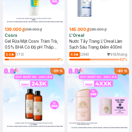
139.000 ₫
145.000 ₫
298.000 ₫
289.000 ₫
Cosrx
L'Oreal
Gel Rửa Mặt Cosrx Tràm Trà,
Nước Tẩy Trang L'Oreal Làm
0.5% BHA Có Độ pH Thấp
Sạch Sâu Trang Điểm 400ml
150ml
(173)
(298)
916/tháng
5.0
4.8
8
%
42
%
-
59
%
-
40
%