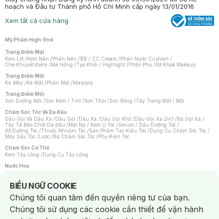
hoạch và Đầu tư Thành phố Hồ Chí Minh cấp ngày 13/01/2016
Xem tất cả cửa hàng
Mỹ Phẩm High-End
Trang Điểm Mặt
Kem Lót
/
Kem Nền
/
Phấn Nền
/
BB / CC Cream
/
Phấn Nước Cushion
/
Che Khuyết Điểm
/
Má Hồng
/
Tạo Khối / Highlight
/
Phấn Phủ
/
Xịt Khoá Makeup
Trang Điểm Mắt
Kẻ Mày
/
Kẻ Mắt
/
Phấn Mắt
/
Mascara
Trang Điểm Môi
Son Dưỡng Môi
/
Son Kem / Tint
/
Son Thỏi
/
Son Bóng
/
Tẩy Trang Mắt / Môi
Chăm Sóc Tóc Và Da Đầu
Dầu Gội Và Dầu Xả
/
Dầu Gội
/
Dầu Xả
/
Dầu Gội Khô
/
Dầu Gội Xả 2in1
/
Bộ Gội Xả
/
Tẩy Tế Bào Chết Da Đầu
/
Mặt Nạ / Kem Ủ Tóc
/
Serum / Dầu Dưỡng Tóc
/
Xịt Dưỡng Tóc
/
Thuốc Nhuộm Tóc
/
Sản Phẩm Tạo Kiểu Tóc
/
Dụng Cụ Chăm Sóc Tóc
/
Máy Sấy Tóc
/
Lược
/
Bộ Chăm Sóc Tóc
/
Phụ Kiện Tóc
Chăm Sóc Cơ Thể
Kem Tẩy Lông
/
Dụng Cụ Tẩy Lông
Nước Hoa
Nước Hoa Nữ
/
Nước Hoa Nam
/
Nước Hoa Cao Cấp
/
Xịt Thơm Toàn Thân
/
Nước Hoa Vùng Kín
Notice about cookies usage
BIỂU NGỮ COOKIE
Chăm Sóc Cá Nhân
Chúng tôi quan tâm đến quyền riêng tư của bạn.
Chống Muỗi
/
Khẩu Trang
/
Máy Massage
/
Mặt Nạ Xông Hơi
/
Nước Rửa Tay
/
Sản Phẩm Chăm Sóc Khác
/
Bàn Chải Đánh Răng
/
Bàn Chải Điện
/
Chúng tôi sử dụng các cookie cần thiết để vận hành
Hỗ Trợ Trắng Răng
/
Kem Đánh Răng
/
Máy Tăm Nước
/
Nước Súc Miệng
/
Tăm / Chỉ Nha Khoa
/
Xịt Thơm Miệng
/
Dung Dịch Vệ Sinh
/
Dưỡng Vùng Kín
/