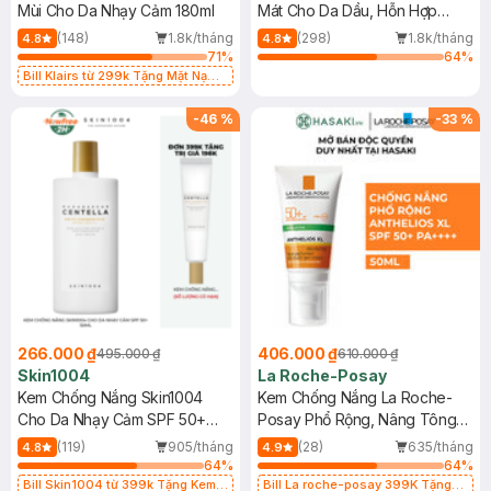
Mùi Cho Da Nhạy Cảm 180ml
Mát Cho Da Dầu, Hỗn Hợp
400ml
(148)
1.8k/tháng
(298)
1.8k/tháng
4.8
4.8
71
%
64
%
Bill Klairs từ 299k Tặng Mặt Nạ
Làm Dịu Da & Kiểm Soát Dầu Nhờn
25ml (SL Có Hạn)
-
46
%
-
33
%
266.000 ₫
406.000 ₫
495.000 ₫
610.000 ₫
Skin1004
La Roche-Posay
Kem Chống Nắng Skin1004
Kem Chống Nắng La Roche-
Cho Da Nhạy Cảm SPF 50+
Posay Phổ Rộng, Nâng Tông
50ml
Kiềm Dầu 50ml
(119)
905/tháng
(28)
635/tháng
4.8
4.9
64
%
64
%
Bill Skin1004 từ 399k Tặng Kem
Bill La roche-posay 399K Tặng