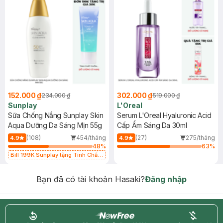
152.000 ₫
302.000 ₫
234.000 ₫
519.000 ₫
Sunplay
L'Oreal
Sữa Chống Nắng Sunplay Skin
Serum L'Oreal Hyaluronic Acid
Aqua Dưỡng Da Sáng Mịn 55g
Cấp Ẩm Sáng Da 30ml
(108)
454/tháng
(27)
275/tháng
4.9
4.9
48
%
63
%
Bill 199K Sunplay tặng Tinh Chất
Chống Nắng 7g trị giá 30K (SL có
hạn)
Bạn đã có tài khoản Hasaki?
Đăng nhập