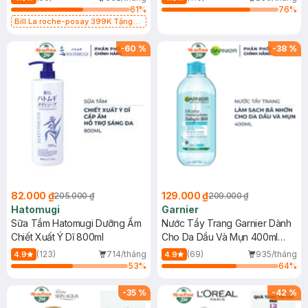
61
%
76
%
Bill La roche-posay 399K Tặng
Gel rửa mặt da dầu nhạy cảm 50ml
(SL có hạn)
-
60
%
-
38
%
82.000 ₫
129.000 ₫
205.000 ₫
209.000 ₫
Hatomugi
Garnier
Sữa Tắm Hatomugi Dưỡng Ẩm
Nước Tẩy Trang Garnier Dành
Chiết Xuất Ý Dĩ 800ml
Cho Da Dầu Và Mụn 400ml
(Mới)
(123)
714/tháng
(69)
935/tháng
4.9
4.9
53
%
64
%
-
35
%
-
42
%