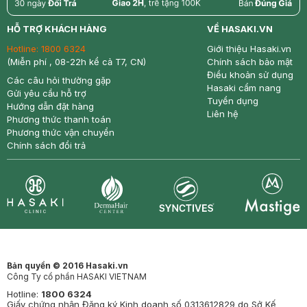
return
nowfree
price
HỖ TRỢ KHÁCH HÀNG
VỀ HASAKI.VN
Hotline:
1800 6324
Giới thiệu Hasaki.vn
(Miễn phí , 08-22h kể cả T7, CN)
Chính sách bảo mật
Điều khoản sử dụng
Các câu hỏi thường gặp
Hasaki cẩm nang
Gửi yêu cầu hỗ trợ
Tuyển dụng
Hướng dẫn đặt hàng
Liên hệ
Phương thức thanh toán
Phương thức vận chuyển
Chính sách đổi trả
Synctives
Clinic
Dermahair
Mastige
Bản quyền © 2016 Hasaki.vn
Công Ty cổ phần HASAKI VIETNAM
Hotline:
1800 6324
Giấy chứng nhận Đăng ký Kinh doanh số 0313612829 do Sở Kế