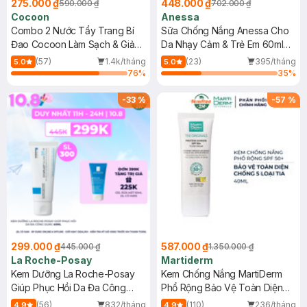
275.000 ₫
448.000 ₫
590.000 ₫
702.000 ₫
Cocoon
Anessa
Combo 2 Nước Tẩy Trang Bí
Sữa Chống Nắng Anessa Cho
Đao Cocoon Làm Sạch & Giảm
Da Nhạy Cảm & Trẻ Em 60ml
Dầu 500ml
(Mới)
(57)
1.4k/tháng
(23)
395/tháng
5.0
5.0
76
%
35
%
-
33
%
-
57
%
299.000 ₫
587.000 ₫
445.000 ₫
1.350.000 ₫
La Roche-Posay
Martiderm
Kem Dưỡng La Roche-Posay
Kem Chống Nắng MartiDerm
Giúp Phục Hồi Da Đa Công
Phổ Rộng Bảo Vệ Toàn Diện
Dụng 40ml
40ml
(56)
832/tháng
(110)
236/tháng
4.9
4.9