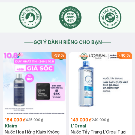
GỢI Ý DÀNH RIÊNG CHO BẠN
-
58
%
-
40
%
184.000 ₫
149.000 ₫
435.000 ₫
249.000 ₫
Klairs
L'Oreal
Nước Hoa Hồng Klairs Không
Nước Tẩy Trang L'Oreal Tươi