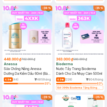
Chống Nắng Cho Da Nhạy Cảm
Gel rửa mặt da dầu nhạy cảm 50ml
SPF 50+ 20ml (SL Có Hạn)
(SL có hạn)
-
36
%
-
35
%
448.000 ₫
363.000 ₫
702.000 ₫
560.000 ₫
Anessa
Bioderma
Sữa Chống Nắng Anessa
Nước Tẩy Trang Bioderma
Dưỡng Da Kiềm Dầu 60ml (Bản
Dành Cho Da Nhạy Cảm 500ml
Mới)
(44)
481/tháng
(228)
804/tháng
4.9
4.9
35
%
63
%
Bill 399k Bioderma Tặng Bông
Tẩy Trang Hộp 50 Miếng (SL có
hạn)
-
39
%
-
25
%