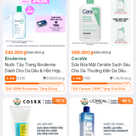
343.000 ₫
369.000 ₫
560.000 ₫
490.000 ₫
Bioderma
CeraVe
Nước Tẩy Trang Bioderma
Sữa Rửa Mặt CeraVe Sạch Sâu
Dành Cho Da Dầu & Hỗn Hợp
Cho Da Thường Đến Da Dầu
500ml
473ml
(228)
698/tháng
(116)
1.4k/tháng
4.9
4.9
66
%
70
%
Bill 399k Bioderma Tặng Bông
Bill Cerave 299K Tặng Sữa Rửa
Tẩy Trang Hộp 50 Miếng (SL có
Mặt Cerave 30ml (SL có hạn)
hạn)
-
53
%
-
48
%