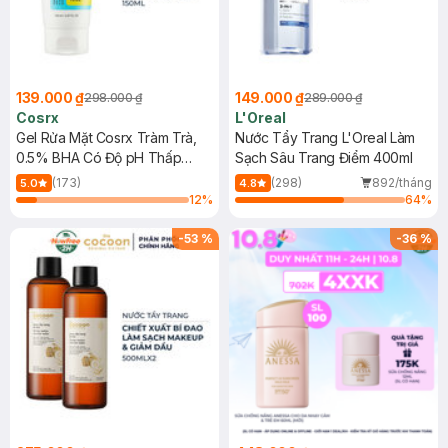
139.000 ₫
149.000 ₫
298.000 ₫
289.000 ₫
Cosrx
L'Oreal
Gel Rửa Mặt Cosrx Tràm Trà,
Nước Tẩy Trang L'Oreal Làm
0.5% BHA Có Độ pH Thấp
Sạch Sâu Trang Điểm 400ml
150ml
(173)
(298)
892/tháng
5.0
4.8
12
%
64
%
-
53
%
-
36
%