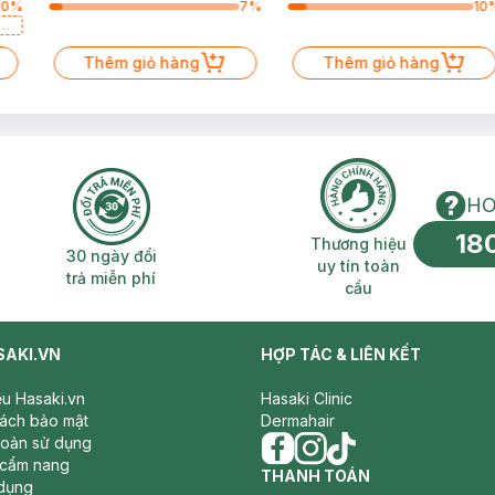
60
%
7
%
10
a
Thêm giỏ hàng
Thêm giỏ hàng
HO
18
n phí 2H
30 ngày đổi trả miễn phí
Thương hiệu uy 
Thương hiệu
30 ngày đổi
uy tín toàn
trả miễn phí
cầu
SAKI.VN
HỢP TÁC & LIÊN KẾT
iệu Hasaki.vn
Hasaki Clinic
sách bảo mật
Dermahair
hoản sử dụng
 cẩm nang
facebook
THANH TOÁN
instagram
tiktok
dụng