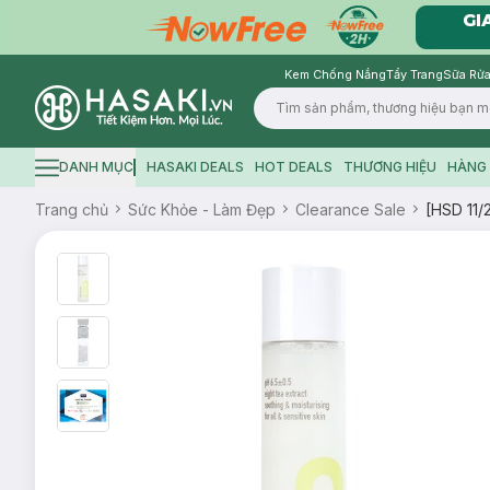
Kem Chống Nắng
Tẩy Trang
Sữa Rửa
Logo
DANH MỤC
HASAKI DEALS
HOT DEALS
THƯƠNG HIỆU
HÀNG 
Hamburger icon
Trang chủ
Sức Khỏe - Làm Đẹp
Clearance Sale
[HSD 11/