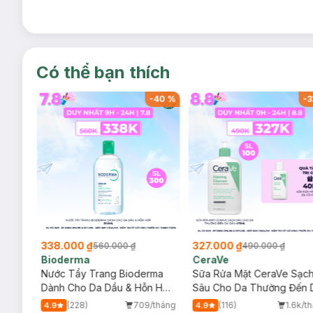
Có thể bạn thích
-
40
%
-
40
%
-
3
338.000 ₫
327.000 ₫
560.000 ₫
490.000 ₫
Bioderma
CeraVe
rma
Nước Tẩy Trang Bioderma
Sữa Rửa Mặt CeraVe Sạc
m
Dành Cho Da Dầu & Hỗn Hợp
Sâu Cho Da Thường Đến 
500ml
Dầu 473ml
/tháng
(228)
709/tháng
(116)
1.6k/t
4.9
4.9