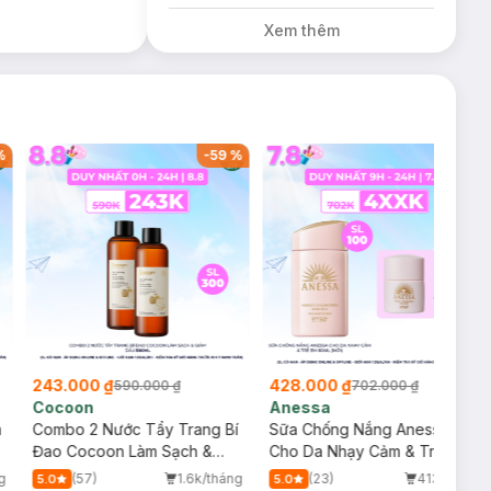
Đỏ Cherry 3.3g trị
Xem thêm
giá 378K (SL có
hạn)
%
-
59
%
-
39
%
243.000 ₫
428.000 ₫
590.000 ₫
702.000 ₫
Cocoon
Anessa
m
Combo 2 Nước Tẩy Trang Bí
Sữa Chống Nắng Anessa
Đao Cocoon Làm Sạch &
Cho Da Nhạy Cảm & Trẻ Em
Giảm Dầu 500ml
60ml (Mới)
g
(57)
1.6k/tháng
(23)
413/tháng
5.0
5.0