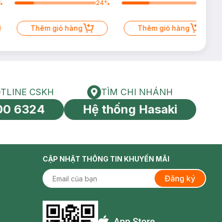
%
24
%
34
%
Thêm giỏ hàng
Thêm giỏ hàng
TLINE CSKH
TÌM CHI NHÁNH
HOTLINE CSKH
Tìm chi nhánh
00 6324
Hệ thống Hasaki
tín toàn cầu
CẬP NHẬT THÔNG TIN KHUYẾN MÃI
Đăng ký