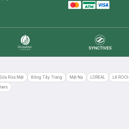
master card
ATM card
visa card
Synctives
Dermahair
Sữa Rửa Mặt
Bông Tẩy Trang
Mặt Nạ
LOREAL
LA ROC
lairs