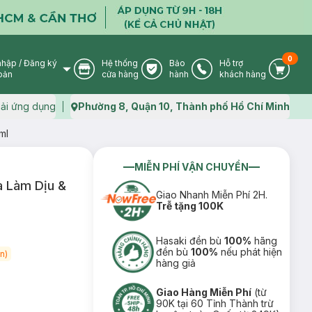
0
nhập
/
Đăng ký
Hệ thống
Bảo
Hỗ trợ
User Icon
Store Icon
Warranty Icon
Phone Icon
Cart I
oản
cửa hàng
hành
khách hàng
ải ứng dụng
Phường 8, Quận 10, Thành phố Hồ Chí Minh
Map icon
ml
MIỄN PHÍ VẬN CHUYỂN
à Làm Dịu &
Giao Nhanh Miễn Phí 2H.
Trễ tặng 100K
Hasaki đền bù
100%
hãng
đền bù
100%
nếu phát hiện
n)
hàng giả
Giao Hàng Miễn Phí
(từ
90K tại 60 Tỉnh Thành trừ