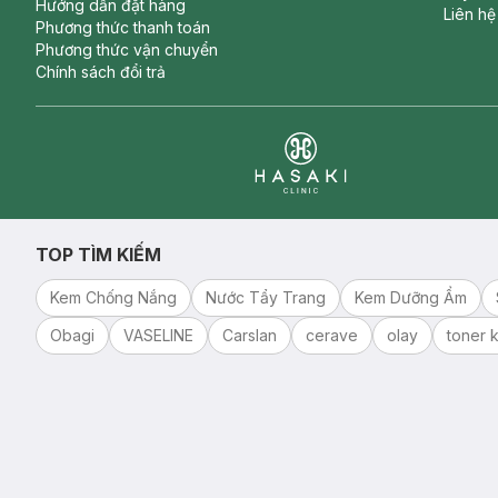
Hướng dẫn đặt hàng
Liên hệ
Phương thức thanh toán
Phương thức vận chuyển
Chính sách đổi trả
Clinic
TOP TÌM KIẾM
Kem Chống Nắng
Nước Tẩy Trang
Kem Dưỡng Ẩm
Obagi
VASELINE
Carslan
cerave
olay
toner k