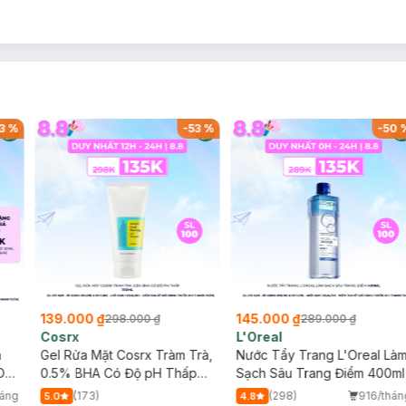
3
%
-
53
%
-
50
139.000 ₫
145.000 ₫
298.000 ₫
289.000 ₫
Cosrx
L'Oreal
h
Gel Rửa Mặt Cosrx Tràm Trà,
Nước Tẩy Trang L'Oreal Là
Da
0.5% BHA Có Độ pH Thấp
Sạch Sâu Trang Điểm 400ml
150ml
háng
(173)
(298)
916/thán
5.0
4.8