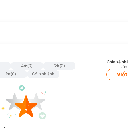
Chia sẻ nh
)
4
(
0
)
3
(
0
)
sản
Viết
1
(
0
)
Có hình ảnh