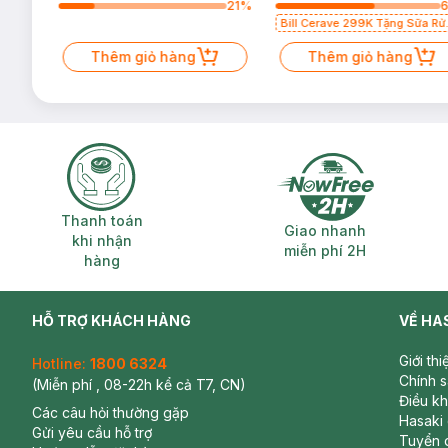
35
%
21
%
Bill Cerave 299K Tặng Sữa Rử
Mặt Cerave 30ml (SL có hạn)
Thêm giỏ hàng
Thêm giỏ hàng
Thanh toán khi nhận hàng
Giao nhanh miễ
Thanh toán
Giao nhanh
khi nhận
miễn phí 2H
hàng
HỖ TRỢ KHÁCH HÀNG
VỀ HA
Giới th
Hotline:
1800 6324
Chính 
(Miễn phí , 08-22h kể cả T7, CN)
Điều k
Các câu hỏi thường gặp
Hasaki
Gửi yêu cầu hỗ trợ
Tuyển 