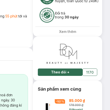
huyện, toàn Quốc từ 249K)
Đổi trả
rong
55 phút
tới và
trong
30 ngày
Xem thêm
Theo dõi
+
1170
Sản phẩm xem cùng
 hoá đơn
 ngày. 30
85.000 ₫
-
52
%
không đăng kí
178.000 ₫
Silkygirl