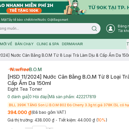
 Mặt
Tẩy tế bào chết
Ariel
Nước Giặt
Bagsmart
Đăng 
Search icon
Tài kh
T
MỚI VỀ
BÁN CHẠY
CLINIC & SPA
DERMAHAIR
2024] Nước Cân Bằng B.O.M Từ 8 Loại Trà Làm Dịu & Cấp Ẩm Da 150
B.O.M
[HSD 11/2024] Nước Cân Bằng B.O.M Từ 8 Loại Tr
Cấp Ẩm Da 150ml
Eight Tea Toner
0
đánh giá
|
0
Hỏi đáp
|
Mã sản phẩm:
422217819
BILL 399K TẶNG Son Lì B.O.M 802 Đỏ Cherry 3.3g trị giá 378K (SL có hạ
394.000 ₫
(Đã bao gồm VAT)
Giá thị trường:
438.000 ₫
- Tiết kiệm:
44.000 ₫
(
10
%
)