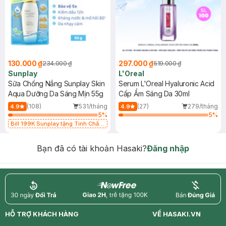
130.000 ₫
297.000 ₫
234.000 ₫
519.000 ₫
Sunplay
L'Oreal
Sữa Chống Nắng Sunplay Skin
Serum L'Oreal Hyaluronic Acid
Aqua Dưỡng Da Sáng Mịn 55g
Cấp Ẩm Sáng Da 30ml
(108)
531/tháng
(27)
279/tháng
4.9
4.9
5
%
5
%
Bill 199K Sunplay tặng Tinh Chất
Chống Nắng 7g trị giá 30K (SL có
hạn)
Bạn đã có tài khoản Hasaki?
Đăng nhập
return
nowfree
price
HỖ TRỢ KHÁCH HÀNG
VỀ HASAKI.VN