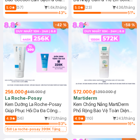
Dầu 500ml
(Mới)
(57)
1.6k/tháng
(23)
436/tháng
5.0
5.0
43
%
51
%
-
42
%
-
58
%
256.000 ₫
572.000 ₫
445.000 ₫
1.350.000 ₫
La Roche-Posay
Martiderm
Kem Dưỡng La Roche-Posay
Kem Chống Nắng MartiDerm
Giúp Phục Hồi Da Đa Công
Phổ Rộng Bảo Vệ Toàn Diện
Dụng 40ml
40ml
(56)
972/tháng
(110)
243/tháng
4.9
4.9
83
%
16
%
Bill La roche-posay 399K Tặng
Gel rửa mặt da dầu nhạy cảm 50ml
(SL có hạn)