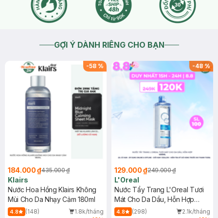
GỢI Ý DÀNH RIÊNG CHO BẠN
-
58
%
-
48
%
184.000 ₫
129.000 ₫
435.000 ₫
249.000 ₫
Klairs
L'Oreal
Nước Hoa Hồng Klairs Không
Nước Tẩy Trang L'Oreal Tươi
Mùi Cho Da Nhạy Cảm 180ml
Mát Cho Da Dầu, Hỗn Hợp
400ml
(148)
1.8k/tháng
(298)
2.1k/tháng
4.8
4.8