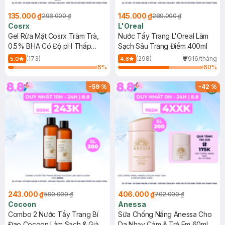
135.000 ₫
145.000 ₫
298.000 ₫
289.000 ₫
Cosrx
L'Oreal
Gel Rửa Mặt Cosrx Tràm Trà,
Nước Tẩy Trang L'Oreal Làm
0.5% BHA Có Độ pH Thấp
Sạch Sâu Trang Điểm 400ml
150ml
(173)
(298)
916/tháng
5.0
4.8
6
%
60
%
-
59
%
-
42
%
243.000 ₫
406.000 ₫
590.000 ₫
702.000 ₫
Cocoon
Anessa
Combo 2 Nước Tẩy Trang Bí
Sữa Chống Nắng Anessa Cho
Đao Cocoon Làm Sạch & Giảm
Da Nhạy Cảm & Trẻ Em 60ml