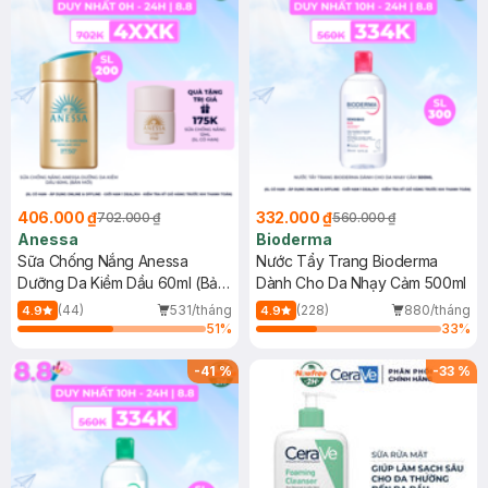
406.000 ₫
332.000 ₫
702.000 ₫
560.000 ₫
Anessa
Bioderma
Sữa Chống Nắng Anessa
Nước Tẩy Trang Bioderma
Dưỡng Da Kiềm Dầu 60ml (Bản
Dành Cho Da Nhạy Cảm 500ml
Mới)
(44)
531/tháng
(228)
880/tháng
4.9
4.9
51
%
33
%
-
41
%
-
33
%