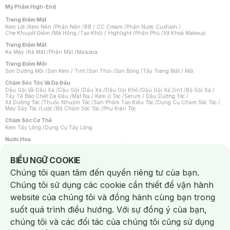
Mỹ Phẩm High-End
Trang Điểm Mặt
Kem Lót
/
Kem Nền
/
Phấn Nền
/
BB / CC Cream
/
Phấn Nước Cushion
/
Che Khuyết Điểm
/
Má Hồng
/
Tạo Khối / Highlight
/
Phấn Phủ
/
Xịt Khoá Makeup
Trang Điểm Mắt
Kẻ Mày
/
Kẻ Mắt
/
Phấn Mắt
/
Mascara
Trang Điểm Môi
Son Dưỡng Môi
/
Son Kem / Tint
/
Son Thỏi
/
Son Bóng
/
Tẩy Trang Mắt / Môi
Chăm Sóc Tóc Và Da Đầu
Dầu Gội Và Dầu Xả
/
Dầu Gội
/
Dầu Xả
/
Dầu Gội Khô
/
Dầu Gội Xả 2in1
/
Bộ Gội Xả
/
Tẩy Tế Bào Chết Da Đầu
/
Mặt Nạ / Kem Ủ Tóc
/
Serum / Dầu Dưỡng Tóc
/
Xịt Dưỡng Tóc
/
Thuốc Nhuộm Tóc
/
Sản Phẩm Tạo Kiểu Tóc
/
Dụng Cụ Chăm Sóc Tóc
/
Máy Sấy Tóc
/
Lược
/
Bộ Chăm Sóc Tóc
/
Phụ Kiện Tóc
Chăm Sóc Cơ Thể
Kem Tẩy Lông
/
Dụng Cụ Tẩy Lông
Nước Hoa
Nước Hoa Nữ
/
Nước Hoa Nam
/
Nước Hoa Cao Cấp
/
Xịt Thơm Toàn Thân
/
Nước Hoa Vùng Kín
Notice about cookies usage
BIỂU NGỮ COOKIE
Chăm Sóc Cá Nhân
Chúng tôi quan tâm đến quyền riêng tư của bạn.
Chống Muỗi
/
Khẩu Trang
/
Máy Massage
/
Mặt Nạ Xông Hơi
/
Nước Rửa Tay
/
Sản Phẩm Chăm Sóc Khác
/
Bàn Chải Đánh Răng
/
Bàn Chải Điện
/
Chúng tôi sử dụng các cookie cần thiết để vận hành
Hỗ Trợ Trắng Răng
/
Kem Đánh Răng
/
Máy Tăm Nước
/
Nước Súc Miệng
/
Tăm / Chỉ Nha Khoa
/
Xịt Thơm Miệng
/
Dung Dịch Vệ Sinh
/
Dưỡng Vùng Kín
/
website của chúng tôi và đồng hành cùng bạn trong
Khăn Ướt Vệ Sinh Vùng Kín
/
Băng Vệ Sinh
/
Tampon
/
Bọt Cạo Râu
/
Dao Cạo Râu
/
Máy Cạo Râu
suốt quá trình điều hướng. Với sự đồng ý của bạn,
Vấn Đề Về Da
chúng tôi và các đối tác của chúng tôi cũng sử dụng
Da Dầu / Lỗ Chân Lông To
/
Da Khô / Mất Nước
/
Da Lão Hóa
/
Da Mụn
/
Da Nhạy Cảm / Kích Ứng
/
Da Xỉn Màu
/
Thâm / Nám / Tàn Nhang
/