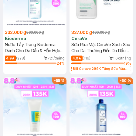
332.000 ₫
327.000 ₫
560.000 ₫
490.000 ₫
Bioderma
CeraVe
Nước Tẩy Trang Bioderma
Sữa Rửa Mặt CeraVe Sạch Sâu
Dành Cho Da Dầu & Hỗn Hợp
Cho Da Thường Đến Da Dầu
500ml
473ml
(228)
721/tháng
(116)
1.6k/tháng
4.9
4.9
24
%
19
%
Bill Cerave 299K Tặng Sữa Rửa
Mặt Cerave 30ml (SL có hạn)
-
55
%
-
50
%