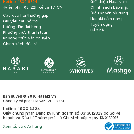
Hotline:
1800 6324
Giới thiệu Hasaki.vn
(Miễn phí , 08-22h kể cả T7, CN)
Chính sách bảo mật
Điều khoản sử dụng
Các câu hỏi thường gặp
Hasaki cẩm nang
Gửi yêu cầu hỗ trợ
Tuyển dụng
Hướng dẫn đặt hàng
Liên hệ
Phương thức thanh toán
Phương thức vận chuyển
Chính sách đổi trả
Synctives
Clinic
Dermahair
Mastige
Bản quyền © 2016 Hasaki.vn
Công Ty cổ phần HASAKI VIETNAM
Hotline:
1800 6324
Giấy chứng nhận Đăng ký Kinh doanh số 0313612829 do Sở Kế
hoạch và Đầu tư Thành phố Hồ Chí Minh cấp ngày 13/01/2016
Xem tất cả cửa hàng