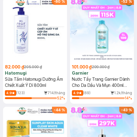
-
60
%
-
52
%
82.000 ₫
101.000 ₫
205.000 ₫
209.000 ₫
Hatomugi
Garnier
Sữa Tắm Hatomugi Dưỡng Ẩm
Nước Tẩy Trang Garnier Dành
Chiết Xuất Ý Dĩ 800ml
Cho Da Dầu Và Mụn 400ml
(Mới)
(123)
714/tháng
(69)
1.2k/tháng
4.9
4.9
52
%
14
%
-
44
%
-
43
%