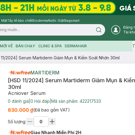
 Mặt
Tẩy tế bào chết
Bioderma
Nước Giặt
Bagsmart
Đăng 
Search icon
Tài kh
T
MỚI VỀ
BÁN CHẠY
CLINIC & SPA
DERMAHAIR
 11/2024] Serum Martiderm Giảm Mụn & Kiểm Soát Nhờn 30ml
MARTIDERM
[HSD 11/2024] Serum Martiderm Giảm Mụn & Kiể
30ml
Acniover Serum
0
đánh giá
|
0
Hỏi đáp
|
Mã sản phẩm:
422217533
630.000 ₫
(Đã bao gồm VAT)
Số lượng:
Giao Nhanh Miễn Phí 2H