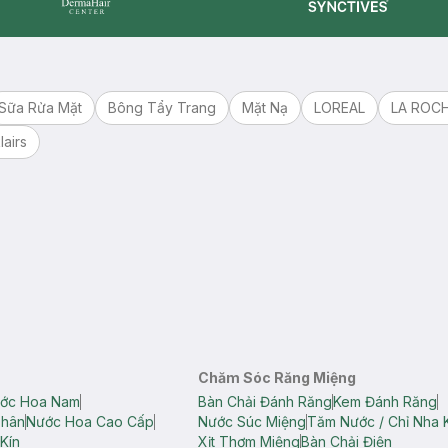
Synctives
Dermahair
Sữa Rửa Mặt
Bông Tẩy Trang
Mặt Nạ
LOREAL
LA ROC
lairs
Chăm Sóc Răng Miệng
ớc Hoa Nam
Bàn Chải Đánh Răng
Kem Đánh Răng
Thân
Nước Hoa Cao Cấp
Nước Súc Miệng
Tăm Nước / Chỉ Nha 
Kín
Xịt Thơm Miệng
Bàn Chải Điện