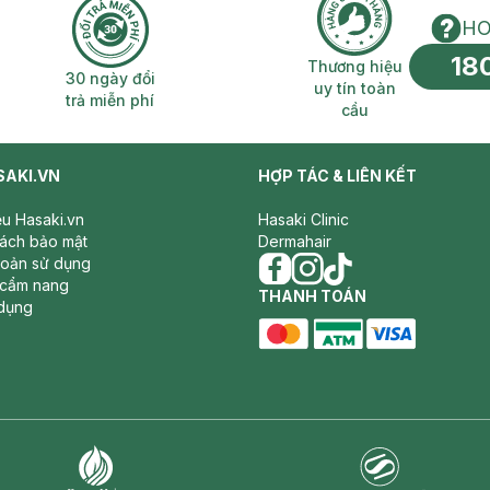
HO
18
n phí 2H
30 ngày đổi trả miễn phí
Thương hiệu uy 
Thương hiệu
30 ngày đổi
uy tín toàn
trả miễn phí
cầu
SAKI.VN
HỢP TÁC & LIÊN KẾT
iệu Hasaki.vn
Hasaki Clinic
sách bảo mật
Dermahair
hoản sử dụng
 cẩm nang
facebook
THANH TOÁN
instagram
tiktok
dụng
master card
ATM card
visa card