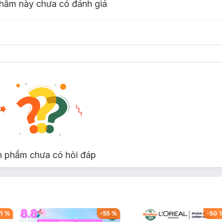
hẩm này chưa có đánh giá
n phẩm chưa có hỏi đáp
1
%
-
55
%
-
50