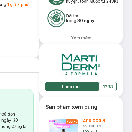
huyện, toàn Quốc từ 249K)
rong
1 giờ 7 phút
Đổi trả
trong
30 ngày
Xem thêm
Theo dõi
+
1338
Sản phẩm xem cùng
 hoá đơn
 ngày. 30
405.000 ₫
-
22
%
không đăng kí
520.000 ₫
L'Oreal