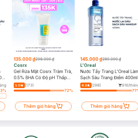
135.000 ₫
145.000 ₫
298.000 ₫
289.000 ₫
Cosrx
L'Oreal
h
Gel Rửa Mặt Cosrx Tràm Trà,
Nước Tẩy Trang L'Oreal Là
Da
0.5% BHA Có Độ pH Thấp
Sạch Sâu Trang Điểm 400ml
150ml
háng
(173)
(298)
916/thán
5.0
4.8
33
%
72
%
71
a
Thêm giỏ hàng
Thêm giỏ hàng