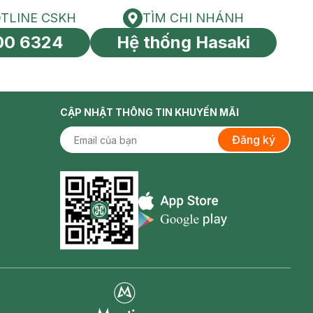
TLINE CSKH
TÌM CHI NHÁNH
HOTLINE CSKH
Tìm chi nhánh
00 6324
Hệ thống Hasaki
tín toàn cầu
CẬP NHẬT THÔNG TIN KHUYẾN MÃI
Đăng ký
Appstore icon
Goolge Play icon