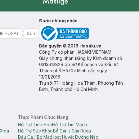
Mastige
Được chứng nhận
HE POSAY
Son
Bản quyền © 2016 Hasaki.vn
Công Ty cổ phần HASAKI VIETNAM
Giấy chứng nhận Đăng ký Kinh doanh số
0313612829 do Sở Kế hoạch và Đầu tư
Thành phố Hồ Chí Minh cấp ngày
13/01/2016
Trụ sở: 71 Hoàng Hoa Thám, Phường Tân
Bình, Thành phố Hồ Chí Minh
Thực Phẩm Chức Năng
Hỗ Trợ Tiêu Hoá
Hỗ Trợ Tim Mạch
Khoa
Hỗ Trợ Sức Khỏe
Bổ Gan / Giải Rượu
Dầu Cá / Bổ Mắt
Hoạt Huyết Dưỡng Não