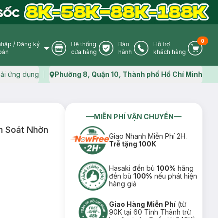
0
nhập
/
Đăng ký
Hệ thống
Bảo
Hỗ trợ
User Icon
Store Icon
Warranty Icon
Phone Icon
Cart I
oản
cửa hàng
hành
khách hàng
ải ứng dụng
Phường 8, Quận 10, Thành phố Hồ Chí Minh
Map icon
MIỄN PHÍ VẬN CHUYỂN
m Soát Nhờn
Giao Nhanh Miễn Phí 2H.
Trễ tặng 100K
Hasaki đền bù
100%
hãng
đền bù
100%
nếu phát hiện
hàng giả
Giao Hàng Miễn Phí
(từ
90K tại 60 Tỉnh Thành trừ