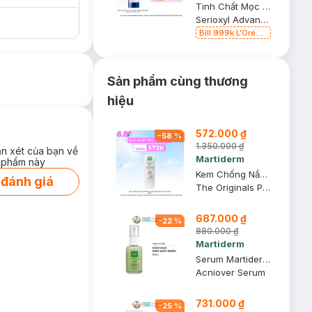
Tinh Chất Mọc Tóc L'Oréal Professionnel Dạng Xịt 90ml (Mới)
Serioxyl Advanced
Bill 999k L'Oréal
Professionnel
Tặng Gương Cầm
Tay (SL Có Hạn)
Sản phẩm cùng thương
hiệu
572.000 ₫
-
58
%
1.350.000 ₫
ận xét của bạn về
Martiderm
 phẩm này
Kem Chống Nắng MartiDerm Phổ Rộng Bảo Vệ Toàn Diện 40ml
 đánh giá
The Originals Proteos Screen SPF50+ Fluid Cream
687.000 ₫
-
22
%
880.000 ₫
Martiderm
Serum Martiderm Giảm Mụn & Kiểm Soát Nhờn 30ml
Acniover Serum
731.000 ₫
-
25
%