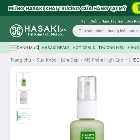
Kem Chống Nắng
Tẩy Trang
Sữa Rửa
Logo
DANH MỤC
HASAKI DEALS
HOT DEALS
THƯƠNG HIỆU
HÀNG 
Hamburger icon
Trang chủ
Sức Khỏe - Làm Đẹp
Mỹ Phẩm High-End
[HSD