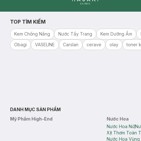
Clinic
TOP TÌM KIẾM
Kem Chống Nắng
Nước Tẩy Trang
Kem Dưỡng Ẩm
Obagi
VASELINE
Carslan
cerave
olay
toner k
DANH MỤC SẢN PHẨM
Mỹ Phẩm High-End
Nước Hoa
Nước Hoa Nữ
Nư
Xịt Thơm Toàn 
Nước Hoa Vùng 