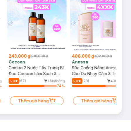
243.000 ₫
406.000 ₫
590.000 ₫
702.000 ₫
Cocoon
Anessa
m
Combo 2 Nước Tẩy Trang Bí
Sữa Chống Nắng Anessa
Đao Cocoon Làm Sạch &
Cho Da Nhạy Cảm & Trẻ Em
Giảm Dầu 500ml
60ml (Mới)
g
(57)
1.6k/tháng
(23)
436/tháng
5.0
5.0
%
74
%
70
%
Thêm giỏ hàng
Thêm giỏ hàng