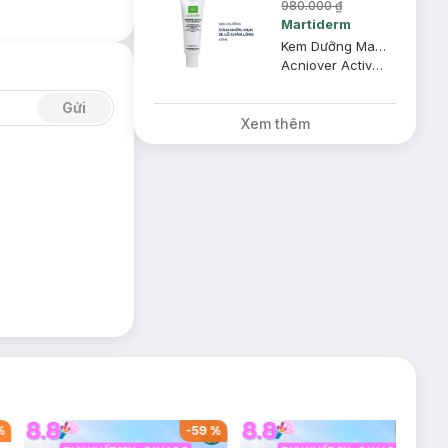
980.000 ₫
Martiderm
Kem Dưỡng MartiDerm Giảm Nhờn, Mụn & Se Lỗ Chân Lông 40ml
Acniover Active Cremigel
Gửi
Xem thêm
%
-
59
%
-
42
%