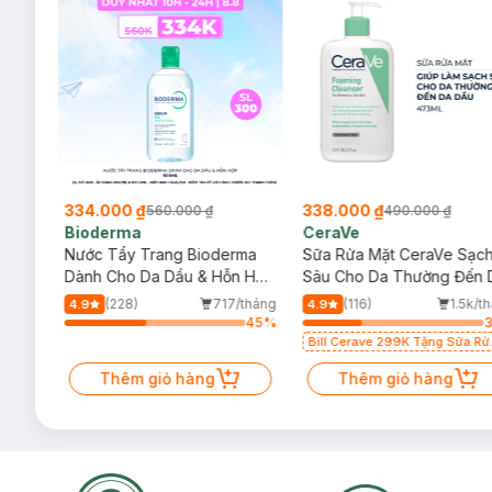
334.000 ₫
338.000 ₫
560.000 ₫
490.000 ₫
Bioderma
CeraVe
rma
Nước Tẩy Trang Bioderma
Sữa Rửa Mặt CeraVe Sạc
m
Dành Cho Da Dầu & Hỗn Hợp
Sâu Cho Da Thường Đến 
500ml
Dầu 473ml
/tháng
(228)
717/tháng
(116)
1.5k/t
4.9
4.9
73
%
45
%
Bill Cerave 299K Tặng Sữa Rử
Mặt Cerave 30ml (SL có hạn)
Thêm giỏ hàng
Thêm giỏ hàng