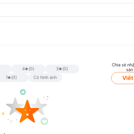
Chia sẻ nh
)
4
(
0
)
3
(
0
)
sản
Viết
1
(
0
)
Có hình ảnh