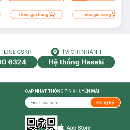
Thêm giỏ hàng
Thêm giỏ hàng
TLINE CSKH
TÌM CHI NHÁNH
HOTLINE CSKH
Tìm chi nhánh
00 6324
Hệ thống Hasaki
tín toàn cầu
CẬP NHẬT THÔNG TIN KHUYẾN MÃI
Đăng ký