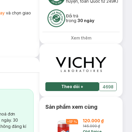
huyện, toàn Quốc từ 249K)
ay
và chọn giao
Đổi trả
trong
30 ngày
Xem thêm
Theo dõi
+
4698
Sản phẩm xem cùng
 hoá đơn
 ngày. 30
120.000 ₫
-
17
%
không đăng kí
145.000 ₫
Old Spice