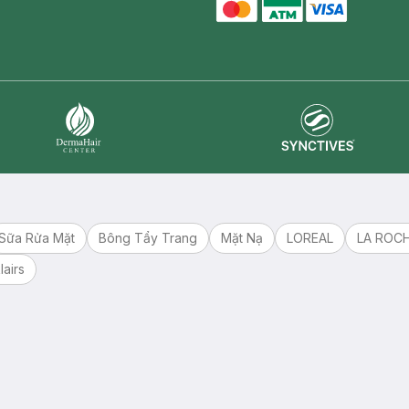
master card
ATM card
visa card
Synctives
Dermahair
Sữa Rửa Mặt
Bông Tẩy Trang
Mặt Nạ
LOREAL
LA ROC
lairs