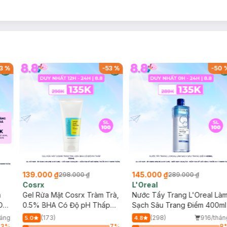
3
%
-
53
%
-
50
139.000 ₫
145.000 ₫
298.000 ₫
289.000 ₫
Cosrx
L'Oreal
h
Gel Rửa Mặt Cosrx Tràm Trà,
Nước Tẩy Trang L'Oreal Là
Da
0.5% BHA Có Độ pH Thấp
Sạch Sâu Trang Điểm 400ml
150ml
háng
(173)
(298)
916/thán
5.0
4.8
53
%
7
%
8