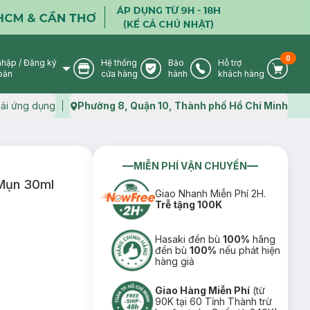
0
nhập
/
Đăng ký
Hệ thống
Bảo
Hỗ trợ
User Icon
Store Icon
Warranty Icon
Phone Icon
Cart I
oản
cửa hàng
hành
khách hàng
ải ứng dụng
Phường 8, Quận 10, Thành phố Hồ Chí Minh
Map icon
MIỄN PHÍ VẬN CHUYỂN
 Mụn 30ml
Giao Nhanh Miễn Phí 2H.
Trễ tặng 100K
Hasaki đền bù
100%
hãng
đền bù
100%
nếu phát hiện
hàng giả
Giao Hàng Miễn Phí
(từ
90K tại 60 Tỉnh Thành trừ