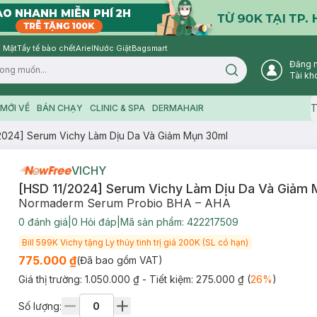
 Mặt
Tẩy tế bào chết
Ariel
Nước Giặt
Bagsmart
Đăng 
Search icon
Tài kh
T
MỚI VỀ
BÁN CHẠY
CLINIC & SPA
DERMAHAIR
2024] Serum Vichy Làm Dịu Da Và Giảm Mụn 30ml
VICHY
[HSD 11/2024] Serum Vichy Làm Dịu Da Và Giảm
Normaderm Serum Probio BHA – AHA
0
đánh giá
|
0
Hỏi đáp
|
Mã sản phẩm:
422217509
Bill 599K Vichy tặng Ly thủy tinh trị giá 200K (SL có hạn)
775.000 ₫
(Đã bao gồm VAT)
Giá thị trường:
1.050.000 ₫
- Tiết kiệm:
275.000 ₫
(
26
%
)
Số lượng: