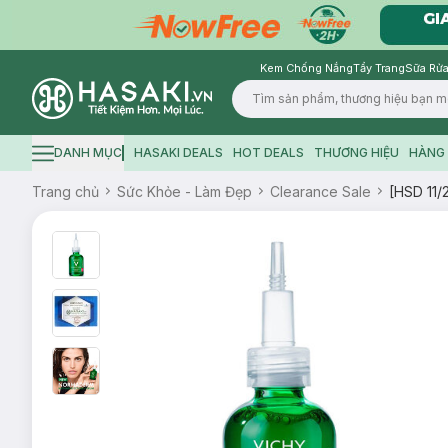
Kem Chống Nắng
Tẩy Trang
Sữa Rửa
Logo
DANH MỤC
HASAKI DEALS
HOT DEALS
THƯƠNG HIỆU
HÀNG 
Hamburger icon
Trang chủ
Sức Khỏe - Làm Đẹp
Clearance Sale
[HSD 11/