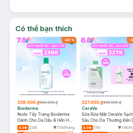
Có thể bạn thích
-
40
%
-
40
%
-
3
338.000 ₫
327.000 ₫
560.000 ₫
490.000 ₫
Bioderma
CeraVe
rma
Nước Tẩy Trang Bioderma
Sữa Rửa Mặt CeraVe Sạc
m
Dành Cho Da Dầu & Hỗn Hợp
Sâu Cho Da Thường Đến 
500ml
Dầu 473ml
/tháng
(228)
709/tháng
(116)
1.6k/t
4.9
4.9
24
%
13
%