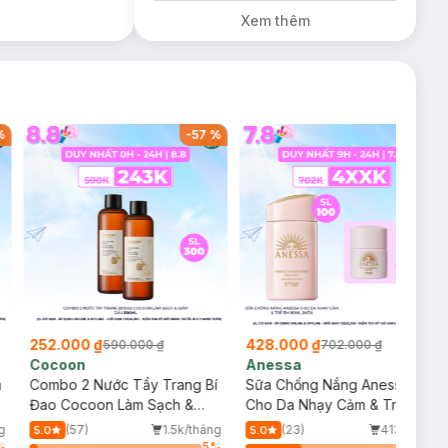
trị giá 200K (SL
Xem thêm
có hạn)
%
-
57
%
-
39
%
252.000 ₫
428.000 ₫
590.000 ₫
702.000 ₫
Cocoon
Anessa
m
Combo 2 Nước Tẩy Trang Bí
Sữa Chống Nắng Anessa
Đao Cocoon Làm Sạch &
Cho Da Nhạy Cảm & Trẻ Em
Giảm Dầu 500ml
60ml (Mới)
g
(57)
1.5k/tháng
(23)
413/tháng
5.0
5.0
%
5
%
34
%