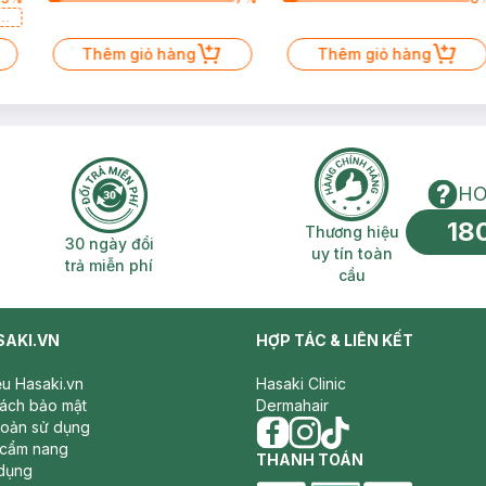
a
Thêm giỏ hàng
Thêm giỏ hàng
HO
18
n phí 2H
30 ngày đổi trả miễn phí
Thương hiệu uy 
Thương hiệu
30 ngày đổi
uy tín toàn
trả miễn phí
cầu
SAKI.VN
HỢP TÁC & LIÊN KẾT
iệu Hasaki.vn
Hasaki Clinic
sách bảo mật
Dermahair
hoản sử dụng
 cẩm nang
facebook
THANH TOÁN
instagram
tiktok
dụng