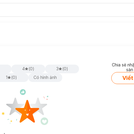
Chia sẻ nh
)
4
(
0
)
3
(
0
)
sản
Viết
1
(
0
)
Có hình ảnh