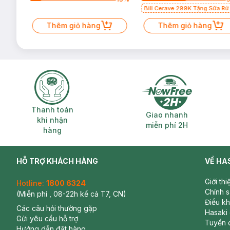
Bill Cerave 299K Tặng Sữa Rử
Mặt Cerave 30ml (SL có hạn)
Thêm giỏ hàng
Thêm giỏ hàng
Thanh toán khi nhận hàng
Giao nhanh miễ
Thanh toán
Giao nhanh
khi nhận
miễn phí 2H
hàng
HỖ TRỢ KHÁCH HÀNG
VỀ HA
Giới th
Hotline:
1800 6324
Chính 
(Miễn phí , 08-22h kể cả T7, CN)
Điều k
Các câu hỏi thường gặp
Hasaki
Gửi yêu cầu hỗ trợ
Tuyển 
Hướng dẫn đặt hàng