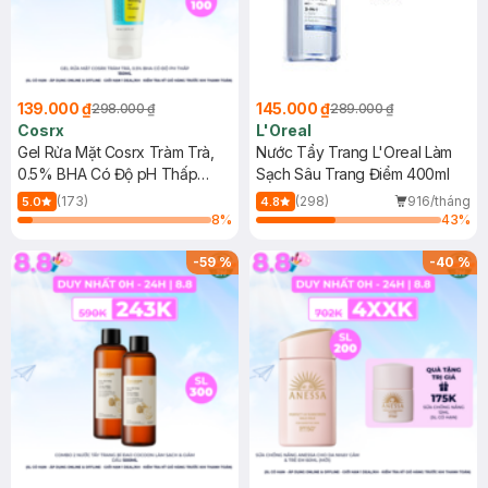
139.000 ₫
145.000 ₫
298.000 ₫
289.000 ₫
Cosrx
L'Oreal
Gel Rửa Mặt Cosrx Tràm Trà,
Nước Tẩy Trang L'Oreal Làm
0.5% BHA Có Độ pH Thấp
Sạch Sâu Trang Điểm 400ml
150ml
(173)
(298)
916/tháng
5.0
4.8
8
%
43
%
-
59
%
-
40
%