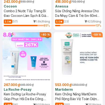
243.000 ₫
418.000 ₫
590.000 ₫
702.000 ₫
Cocoon
Anessa
Combo 2 Nước Tẩy Trang Bí
Sữa Chống Nắng Anessa Cho
Đao Cocoon Làm Sạch & Giảm
Da Nhạy Cảm & Trẻ Em 60ml
Dầu 500ml
(Mới)
(57)
1.6k/tháng
(23)
423/tháng
5.0
5.0
85
%
13
%
-
40
%
-
59
%
267.000 ₫
553.000 ₫
445.000 ₫
1.350.000 ₫
La Roche-Posay
Martiderm
Kem Dưỡng La Roche-Posay
Kem Chống Nắng MartiDerm
Giúp Phục Hồi Da Đa Công
Phổ Rộng Bảo Vệ Toàn Diện
Dụng 40ml
40ml
(56)
932/tháng
(110)
251/tháng
4.9
4.9