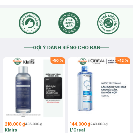
GỢI Ý DÀNH RIÊNG CHO BẠN
-
50
%
-
42
%
218.000 ₫
144.000 ₫
435.000 ₫
249.000 ₫
Klairs
L'Oreal