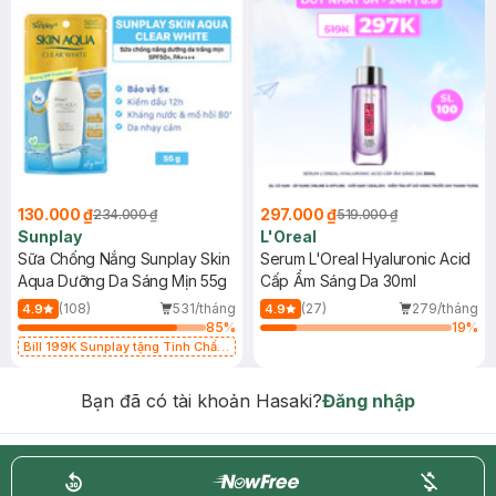
130.000 ₫
297.000 ₫
234.000 ₫
519.000 ₫
Sunplay
L'Oreal
Sữa Chống Nắng Sunplay Skin
Serum L'Oreal Hyaluronic Acid
Aqua Dưỡng Da Sáng Mịn 55g
Cấp Ẩm Sáng Da 30ml
(108)
531/tháng
(27)
279/tháng
4.9
4.9
85
%
19
%
Bill 199K Sunplay tặng Tinh Chất
Chống Nắng 7g trị giá 30K (SL có
hạn)
Bạn đã có tài khoản Hasaki?
Đăng nhập