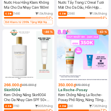
Nước Hoa Hồng Klairs Không
Nước Tẩy Trang L'Oreal Tươi
Mùi Cho Da Nhạy Cảm 180ml
Mát Cho Da Dầu, Hỗn Hợp
400ml
(148)
1.5k/tháng
(298)
1.9k/tháng
4.8
4.8
64
%
64
%
Bill Klairs từ 299k Tặng Mặt Nạ
Làm Dịu Da & Kiểm Soát Dầu Nhờn
25ml (SL Có Hạn)
-
46
%
-
43
%
266.000 ₫
350.000 ₫
495.000 ₫
610.000 ₫
Skin1004
La Roche-Posay
Kem Chống Nắng Skin1004
Kem Chống Nắng La Roche-
Cho Da Nhạy Cảm SPF 50+
Posay Phổ Rộng, Nâng Tông
50ml
Kiềm Dầu 50ml
(119)
905/tháng
(28)
736/tháng
4.8
4.9
64
%
73
%