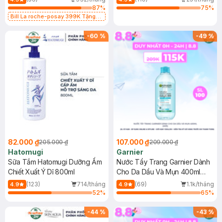
87
%
75
%
Bill La roche-posay 399K Tặng
Gel rửa mặt da dầu nhạy cảm 50ml
(SL có hạn)
-
60
%
-
49
%
82.000 ₫
107.000 ₫
205.000 ₫
209.000 ₫
Hatomugi
Garnier
Sữa Tắm Hatomugi Dưỡng Ẩm
Nước Tẩy Trang Garnier Dành
Chiết Xuất Ý Dĩ 800ml
Cho Da Dầu Và Mụn 400ml
(Mới)
(123)
714/tháng
(69)
1.1k/tháng
4.9
4.9
52
%
65
%
-
44
%
-
43
%