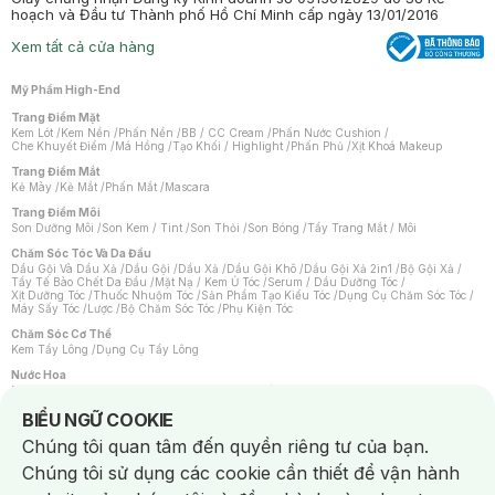
hoạch và Đầu tư Thành phố Hồ Chí Minh cấp ngày 13/01/2016
Xem tất cả cửa hàng
Mỹ Phẩm High-End
Trang Điểm Mặt
Kem Lót
/
Kem Nền
/
Phấn Nền
/
BB / CC Cream
/
Phấn Nước Cushion
/
Che Khuyết Điểm
/
Má Hồng
/
Tạo Khối / Highlight
/
Phấn Phủ
/
Xịt Khoá Makeup
Trang Điểm Mắt
Kẻ Mày
/
Kẻ Mắt
/
Phấn Mắt
/
Mascara
Trang Điểm Môi
Son Dưỡng Môi
/
Son Kem / Tint
/
Son Thỏi
/
Son Bóng
/
Tẩy Trang Mắt / Môi
Chăm Sóc Tóc Và Da Đầu
Dầu Gội Và Dầu Xả
/
Dầu Gội
/
Dầu Xả
/
Dầu Gội Khô
/
Dầu Gội Xả 2in1
/
Bộ Gội Xả
/
Tẩy Tế Bào Chết Da Đầu
/
Mặt Nạ / Kem Ủ Tóc
/
Serum / Dầu Dưỡng Tóc
/
Xịt Dưỡng Tóc
/
Thuốc Nhuộm Tóc
/
Sản Phẩm Tạo Kiểu Tóc
/
Dụng Cụ Chăm Sóc Tóc
/
Máy Sấy Tóc
/
Lược
/
Bộ Chăm Sóc Tóc
/
Phụ Kiện Tóc
Chăm Sóc Cơ Thể
Kem Tẩy Lông
/
Dụng Cụ Tẩy Lông
Nước Hoa
Nước Hoa Nữ
/
Nước Hoa Nam
/
Nước Hoa Cao Cấp
/
Xịt Thơm Toàn Thân
/
Nước Hoa Vùng Kín
Notice about cookies usage
BIỂU NGỮ COOKIE
Chăm Sóc Cá Nhân
Chúng tôi quan tâm đến quyền riêng tư của bạn.
Chống Muỗi
/
Khẩu Trang
/
Máy Massage
/
Mặt Nạ Xông Hơi
/
Nước Rửa Tay
/
Sản Phẩm Chăm Sóc Khác
/
Bàn Chải Đánh Răng
/
Bàn Chải Điện
/
Chúng tôi sử dụng các cookie cần thiết để vận hành
Hỗ Trợ Trắng Răng
/
Kem Đánh Răng
/
Máy Tăm Nước
/
Nước Súc Miệng
/
Tăm / Chỉ Nha Khoa
/
Xịt Thơm Miệng
/
Dung Dịch Vệ Sinh
/
Dưỡng Vùng Kín
/