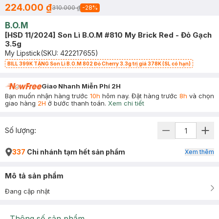
224.000 ₫
310.000 ₫
-
28
%
B.O.M
[HSD 11/2024] Son Lì B.O.M #810 My Brick Red - Đỏ Gạch
3.5g
My Lipstick
(SKU:
422217655
)
BILL 399K TẶNG Son Lì B.O.M 802 Đỏ Cherry 3.3g trị giá 378K (SL có hạn)
Giao Nhanh Miễn Phí 2H
Bạn muốn nhận hàng trước
10h
hôm nay. Đặt hàng trước
8h
và chọn
giao hàng
2H
ở bước thanh toán.
Xem chi tiết
Số lượng:
337
Chi nhánh tạm hết sản phẩm
Xem thêm
Mô tả sản phẩm
Đang cập nhật
Thông số sản phẩm