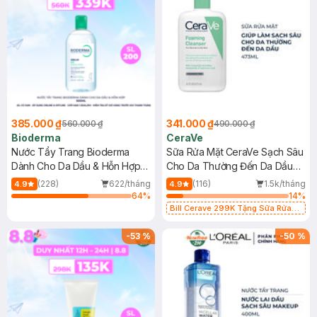
385.000 ₫
341.000 ₫
560.000 ₫
490.000 ₫
Bioderma
CeraVe
Nước Tẩy Trang Bioderma
Sữa Rửa Mặt CeraVe Sạch Sâu
Dành Cho Da Dầu & Hỗn Hợp
Cho Da Thường Đến Da Dầu
500ml
473ml
(228)
622/tháng
(116)
1.5k/tháng
4.9
4.9
64
%
14
%
Bill Cerave 299K Tặng Sữa Rửa
Mặt Cerave 30ml (SL có hạn)
-
53
%
-
50
%