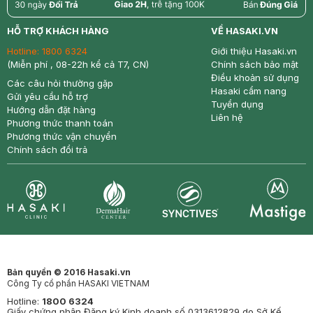
return
nowfree
price
HỖ TRỢ KHÁCH HÀNG
VỀ HASAKI.VN
Hotline:
1800 6324
Giới thiệu Hasaki.vn
(Miễn phí , 08-22h kể cả T7, CN)
Chính sách bảo mật
Điều khoản sử dụng
Các câu hỏi thường gặp
Hasaki cẩm nang
Gửi yêu cầu hỗ trợ
Tuyển dụng
Hướng dẫn đặt hàng
Liên hệ
Phương thức thanh toán
Phương thức vận chuyển
Chính sách đổi trả
Synctives
Clinic
Dermahair
Mastige
Bản quyền © 2016 Hasaki.vn
Công Ty cổ phần HASAKI VIETNAM
Hotline:
1800 6324
Giấy chứng nhận Đăng ký Kinh doanh số 0313612829 do Sở Kế