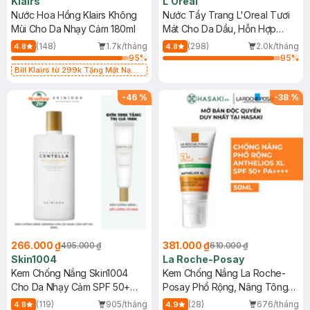
Klairs
L'Oreal
Nước Hoa Hồng Klairs Không
Nước Tẩy Trang L'Oreal Tươi
Mùi Cho Da Nhạy Cảm 180ml
Mát Cho Da Dầu, Hỗn Hợp
400ml
(148)
1.7k/tháng
(298)
2.0k/tháng
4.8
4.8
95
%
95
%
Bill Klairs từ 299k Tặng Mặt Nạ
Làm Dịu Da & Kiểm Soát Dầu Nhờn
25ml (SL Có Hạn)
-
46
%
-
38
%
266.000 ₫
381.000 ₫
495.000 ₫
610.000 ₫
Skin1004
La Roche-Posay
Kem Chống Nắng Skin1004
Kem Chống Nắng La Roche-
Cho Da Nhạy Cảm SPF 50+
Posay Phổ Rộng, Nâng Tông
50ml
Kiềm Dầu 50ml
(119)
905/tháng
(28)
676/tháng
4.8
4.9