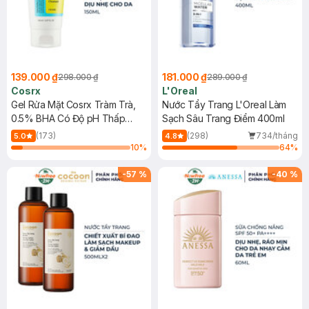
139.000 ₫
181.000 ₫
298.000 ₫
289.000 ₫
Cosrx
L'Oreal
Gel Rửa Mặt Cosrx Tràm Trà,
Nước Tẩy Trang L'Oreal Làm
0.5% BHA Có Độ pH Thấp
Sạch Sâu Trang Điểm 400ml
150ml
(173)
(298)
734/tháng
5.0
4.8
10
%
64
%
-
57
%
-
40
%