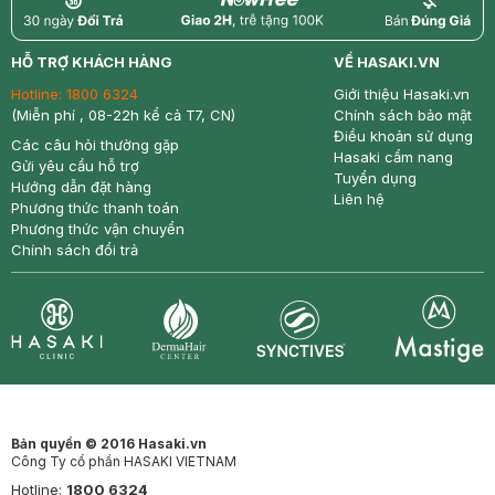
return
nowfree
price
HỖ TRỢ KHÁCH HÀNG
VỀ HASAKI.VN
Hotline:
1800 6324
Giới thiệu Hasaki.vn
(Miễn phí , 08-22h kể cả T7, CN)
Chính sách bảo mật
Điều khoản sử dụng
Các câu hỏi thường gặp
Hasaki cẩm nang
Gửi yêu cầu hỗ trợ
Tuyển dụng
Hướng dẫn đặt hàng
Liên hệ
Phương thức thanh toán
Phương thức vận chuyển
Chính sách đổi trả
Synctives
Clinic
Dermahair
Mastige
Bản quyền © 2016 Hasaki.vn
Công Ty cổ phần HASAKI VIETNAM
Hotline:
1800 6324