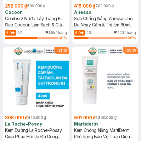
252.000 ₫
418.000 ₫
590.000 ₫
702.000 ₫
Cocoon
Anessa
Combo 2 Nước Tẩy Trang Bí
Sữa Chống Nắng Anessa Cho
Đao Cocoon Làm Sạch & Giảm
Da Nhạy Cảm & Trẻ Em 60ml
Dầu 500ml
(Mới)
(57)
1.5k/tháng
(23)
423/tháng
5.0
5.0
60
%
26
%
-
31
%
-
55
%
308.000 ₫
601.000 ₫
445.000 ₫
1.350.000 ₫
La Roche-Posay
Martiderm
Kem Dưỡng La Roche-Posay
Kem Chống Nắng MartiDerm
Giúp Phục Hồi Da Đa Công
Phổ Rộng Bảo Vệ Toàn Diện