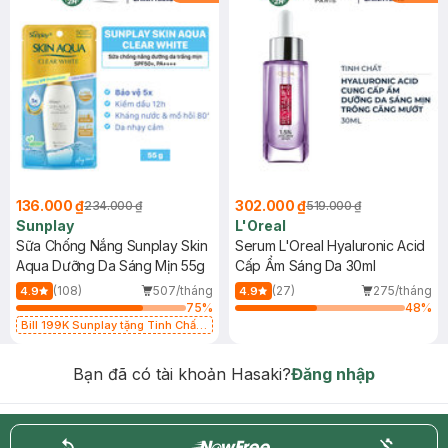
136.000 ₫
302.000 ₫
234.000 ₫
519.000 ₫
Sunplay
L'Oreal
Sữa Chống Nắng Sunplay Skin
Serum L'Oreal Hyaluronic Acid
Aqua Dưỡng Da Sáng Mịn 55g
Cấp Ẩm Sáng Da 30ml
(108)
507/tháng
(27)
275/tháng
4.9
4.9
75
%
48
%
Bill 199K Sunplay tặng Tinh Chất
Chống Nắng 7g trị giá 30K (SL có
hạn)
Bạn đã có tài khoản Hasaki?
Đăng nhập