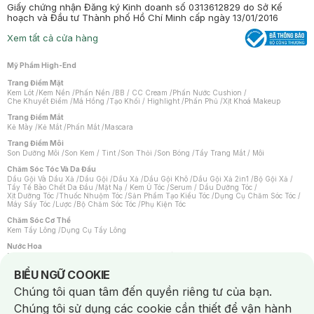
Giấy chứng nhận Đăng ký Kinh doanh số 0313612829 do Sở Kế
hoạch và Đầu tư Thành phố Hồ Chí Minh cấp ngày 13/01/2016
Xem tất cả cửa hàng
Mỹ Phẩm High-End
Trang Điểm Mặt
Kem Lót
/
Kem Nền
/
Phấn Nền
/
BB / CC Cream
/
Phấn Nước Cushion
/
Che Khuyết Điểm
/
Má Hồng
/
Tạo Khối / Highlight
/
Phấn Phủ
/
Xịt Khoá Makeup
Trang Điểm Mắt
Kẻ Mày
/
Kẻ Mắt
/
Phấn Mắt
/
Mascara
Trang Điểm Môi
Son Dưỡng Môi
/
Son Kem / Tint
/
Son Thỏi
/
Son Bóng
/
Tẩy Trang Mắt / Môi
Chăm Sóc Tóc Và Da Đầu
Dầu Gội Và Dầu Xả
/
Dầu Gội
/
Dầu Xả
/
Dầu Gội Khô
/
Dầu Gội Xả 2in1
/
Bộ Gội Xả
/
Tẩy Tế Bào Chết Da Đầu
/
Mặt Nạ / Kem Ủ Tóc
/
Serum / Dầu Dưỡng Tóc
/
Xịt Dưỡng Tóc
/
Thuốc Nhuộm Tóc
/
Sản Phẩm Tạo Kiểu Tóc
/
Dụng Cụ Chăm Sóc Tóc
/
Máy Sấy Tóc
/
Lược
/
Bộ Chăm Sóc Tóc
/
Phụ Kiện Tóc
Chăm Sóc Cơ Thể
Kem Tẩy Lông
/
Dụng Cụ Tẩy Lông
Nước Hoa
Nước Hoa Nữ
/
Nước Hoa Nam
/
Nước Hoa Cao Cấp
/
Xịt Thơm Toàn Thân
/
Nước Hoa Vùng Kín
Notice about cookies usage
BIỂU NGỮ COOKIE
Chăm Sóc Cá Nhân
Chúng tôi quan tâm đến quyền riêng tư của bạn.
Chống Muỗi
/
Khẩu Trang
/
Máy Massage
/
Mặt Nạ Xông Hơi
/
Nước Rửa Tay
/
Sản Phẩm Chăm Sóc Khác
/
Bàn Chải Đánh Răng
/
Bàn Chải Điện
/
Chúng tôi sử dụng các cookie cần thiết để vận hành
Hỗ Trợ Trắng Răng
/
Kem Đánh Răng
/
Máy Tăm Nước
/
Nước Súc Miệng
/