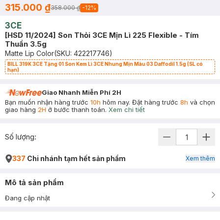
315.000 ₫
358.000 ₫
-
12
%
3CE
[HSD 11/2024] Son Thỏi 3CE Mịn Lì 225 Flexible - Tím
Thuần 3.5g
Matte Lip Color
(SKU:
422217746
)
BILL 319K 3CE Tặng 01 Son Kem Lì 3CE Nhung Mịn Màu 03 Daffodil 1.5g (SL có
hạn)
Giao Nhanh Miễn Phí 2H
Bạn muốn nhận hàng trước
10h
hôm nay. Đặt hàng trước
8h
và chọn
giao hàng
2H
ở bước thanh toán.
Xem chi tiết
Số lượng:
337
Chi nhánh tạm hết sản phẩm
Xem thêm
Mô tả sản phẩm
Đang cập nhật