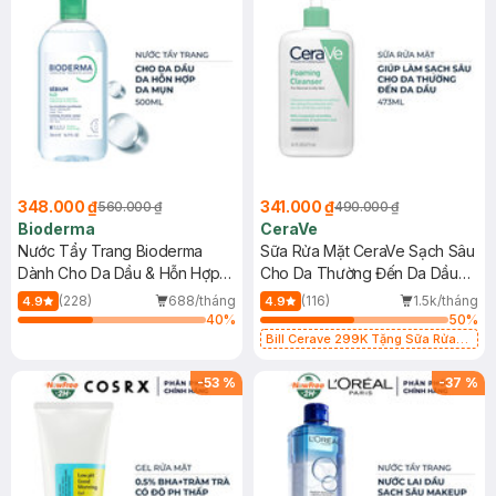
348.000 ₫
341.000 ₫
560.000 ₫
490.000 ₫
Bioderma
CeraVe
Nước Tẩy Trang Bioderma
Sữa Rửa Mặt CeraVe Sạch Sâu
Dành Cho Da Dầu & Hỗn Hợp
Cho Da Thường Đến Da Dầu
500ml
473ml
(228)
688/tháng
(116)
1.5k/tháng
4.9
4.9
40
%
50
%
Bill Cerave 299K Tặng Sữa Rửa
Mặt Cerave 30ml (SL có hạn)
-
53
%
-
37
%