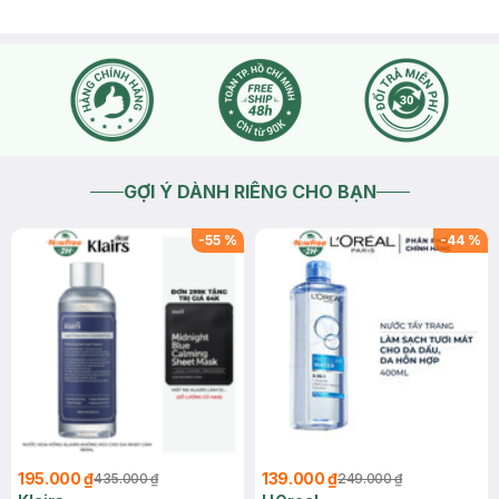
GỢI Ý DÀNH RIÊNG CHO BẠN
-
55
%
-
44
%
195.000 ₫
139.000 ₫
435.000 ₫
249.000 ₫