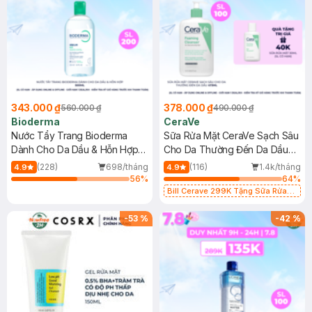
343.000 ₫
378.000 ₫
560.000 ₫
490.000 ₫
Bioderma
CeraVe
Nước Tẩy Trang Bioderma
Sữa Rửa Mặt CeraVe Sạch Sâu
Dành Cho Da Dầu & Hỗn Hợp
Cho Da Thường Đến Da Dầu
500ml
473ml
(228)
698/tháng
(116)
1.4k/tháng
4.9
4.9
56
%
64
%
Bill Cerave 299K Tặng Sữa Rửa
Mặt Cerave 30ml (SL có hạn)
-
53
%
-
42
%