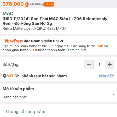
378.000 ₫
650.000 ₫
-
42
%
MAC
[HSD 11/2024] Son Thỏi MAC Siêu Lì 706 Relentlessly
Red - Đỏ Hồng San Hô 3g
Retro Matte Lipstick
(SKU:
422217707
)
Giao Nhanh Miễn Phí 2H
Bạn muốn nhận hàng trước
10h
ngày mai. Đặt hàng trước
24h
và
chọn giao hàng
2H
ở bước thanh toán.
Xem chi tiết
Số lượng:
337
Chi nhánh tạm hết sản phẩm
Xem thêm
Mô tả sản phẩm
Đang cập nhật
Thông số sản phẩm