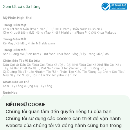
Xem tất cả cửa hàng
Mỹ Phẩm High-End
Trang Điểm Mặt
Kem Lót
/
Kem Nền
/
Phấn Nền
/
BB / CC Cream
/
Phấn Nước Cushion
/
Che Khuyết Điểm
/
Má Hồng
/
Tạo Khối / Highlight
/
Phấn Phủ
/
Xịt Khoá Makeup
Trang Điểm Mắt
Kẻ Mày
/
Kẻ Mắt
/
Phấn Mắt
/
Mascara
Trang Điểm Môi
Son Dưỡng Môi
/
Son Kem / Tint
/
Son Thỏi
/
Son Bóng
/
Tẩy Trang Mắt / Môi
Chăm Sóc Tóc Và Da Đầu
Dầu Gội Và Dầu Xả
/
Dầu Gội
/
Dầu Xả
/
Dầu Gội Khô
/
Dầu Gội Xả 2in1
/
Bộ Gội Xả
/
Tẩy Tế Bào Chết Da Đầu
/
Mặt Nạ / Kem Ủ Tóc
/
Serum / Dầu Dưỡng Tóc
/
Xịt Dưỡng Tóc
/
Thuốc Nhuộm Tóc
/
Sản Phẩm Tạo Kiểu Tóc
/
Dụng Cụ Chăm Sóc Tóc
/
Máy Sấy Tóc
/
Lược
/
Bộ Chăm Sóc Tóc
/
Phụ Kiện Tóc
Chăm Sóc Cơ Thể
Kem Tẩy Lông
/
Dụng Cụ Tẩy Lông
Nước Hoa
Nước Hoa Nữ
/
Nước Hoa Nam
/
Nước Hoa Cao Cấp
/
Xịt Thơm Toàn Thân
/
Nước Hoa Vùng Kín
Notice about cookies usage
BIỂU NGỮ COOKIE
Chăm Sóc Cá Nhân
Chúng tôi quan tâm đến quyền riêng tư của bạn.
Chống Muỗi
/
Khẩu Trang
/
Máy Massage
/
Mặt Nạ Xông Hơi
/
Nước Rửa Tay
/
Sản Phẩm Chăm Sóc Khác
/
Bàn Chải Đánh Răng
/
Bàn Chải Điện
/
Chúng tôi sử dụng các cookie cần thiết để vận hành
Hỗ Trợ Trắng Răng
/
Kem Đánh Răng
/
Máy Tăm Nước
/
Nước Súc Miệng
/
Tăm / Chỉ Nha Khoa
/
Xịt Thơm Miệng
/
Dung Dịch Vệ Sinh
/
Dưỡng Vùng Kín
/
website của chúng tôi và đồng hành cùng bạn trong
Khăn Ướt Vệ Sinh Vùng Kín
/
Băng Vệ Sinh
/
Tampon
/
Bọt Cạo Râu
/
Dao Cạo Râu
/
Máy Cạo Râu