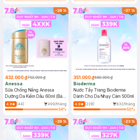
Chống Nắng Cho Da Nhạy Cảm
Gel rửa mặt da dầu nhạy cảm 50ml
SPF 50+ 20ml (SL Có Hạn)
(SL có hạn)
-
38
%
-
37
%
432.000 ₫
351.000 ₫
702.000 ₫
560.000 ₫
Anessa
Bioderma
Sữa Chống Nắng Anessa
Nước Tẩy Trang Bioderma
Dưỡng Da Kiềm Dầu 60ml (Bản
Dành Cho Da Nhạy Cảm 500ml
Mới)
(44)
499/tháng
(228)
832/tháng
4.9
4.9
34
%
50
%
-
39
%
-
23
%