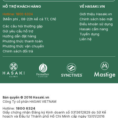
return
nowfree
price
HỖ TRỢ KHÁCH HÀNG
VỀ HASAKI.VN
Hotline:
1800 6324
Giới thiệu Hasaki.vn
(Miễn phí , 08-22h kể cả T7, CN)
Chính sách bảo mật
Điều khoản sử dụng
Các câu hỏi thường gặp
Hasaki cẩm nang
Gửi yêu cầu hỗ trợ
Tuyển dụng
Hướng dẫn đặt hàng
Liên hệ
Phương thức thanh toán
Phương thức vận chuyển
Chính sách đổi trả
Synctives
Clinic
Dermahair
Mastige
Bản quyền © 2016 Hasaki.vn
Công Ty cổ phần HASAKI VIETNAM
Hotline:
1800 6324
Giấy chứng nhận Đăng ký Kinh doanh số 0313612829 do Sở Kế
hoạch và Đầu tư Thành phố Hồ Chí Minh cấp ngày 13/01/2016