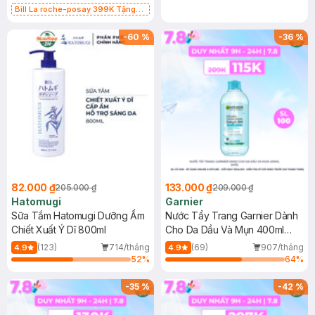
Bill La roche-posay 399K Tặng
Gel rửa mặt da dầu nhạy cảm 50ml
(SL có hạn)
-
60
%
-
36
%
82.000 ₫
133.000 ₫
205.000 ₫
209.000 ₫
Hatomugi
Garnier
Sữa Tắm Hatomugi Dưỡng Ẩm
Nước Tẩy Trang Garnier Dành
Chiết Xuất Ý Dĩ 800ml
Cho Da Dầu Và Mụn 400ml
(Mới)
(123)
714/tháng
(69)
907/tháng
4.9
4.9
52
%
64
%
-
35
%
-
42
%