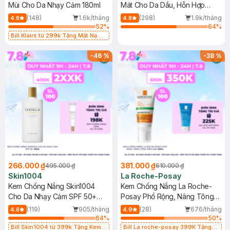
Mùi Cho Da Nhạy Cảm 180ml
Mát Cho Da Dầu, Hỗn Hợp
400ml
(148)
1.6k/tháng
(298)
1.9k/tháng
4.8
4.8
52
%
64
%
Bill Klairs từ 299k Tặng Mặt Nạ
Làm Dịu Da & Kiểm Soát Dầu Nhờn
25ml (SL Có Hạn)
-
46
%
-
38
%
266.000 ₫
381.000 ₫
495.000 ₫
610.000 ₫
Skin1004
La Roche-Posay
Kem Chống Nắng Skin1004
Kem Chống Nắng La Roche-
Cho Da Nhạy Cảm SPF 50+
Posay Phổ Rộng, Nâng Tông
50ml
Kiềm Dầu 50ml
(119)
905/tháng
(28)
676/tháng
4.8
4.9
64
%
50
%
Bill Skin1004 từ 399k Tặng Kem
Bill La roche-posay 399K Tặng