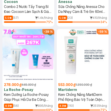
Cocoon
Anessa
Combo 2 Nước Tẩy Trang Bí
Sữa Chống Nắng Anessa Cho
Đao Cocoon Làm Sạch & Giảm
Da Nhạy Cảm & Trẻ Em 60ml
Dầu 500ml
(Mới)
(57)
1.4k/tháng
(23)
410/tháng
5.0
5.0
75
%
34
%
-
38
%
-
59
%
278.000 ₫
553.000 ₫
445.000 ₫
1.350.000 ₫
La Roche-Posay
Martiderm
Kem Dưỡng La Roche-Posay
Kem Chống Nắng MartiDerm
Giúp Phục Hồi Da Đa Công
Phổ Rộng Bảo Vệ Toàn Diện
Dụng 40ml
40ml
(56)
895/tháng
(110)
251/tháng
4.9
4.9
69
%
75
%