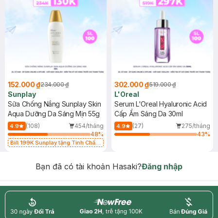
152.000 ₫
302.000 ₫
234.000 ₫
519.000 ₫
Sunplay
L'Oreal
Sữa Chống Nắng Sunplay Skin
Serum L'Oreal Hyaluronic Acid
Aqua Dưỡng Da Sáng Mịn 55g
Cấp Ẩm Sáng Da 30ml
(108)
454/tháng
(27)
275/tháng
4.9
4.9
48
%
43
%
Bill 199K Sunplay tặng Tinh Chất
Chống Nắng 7g trị giá 30K (SL có
hạn)
Bạn đã có tài khoản Hasaki?
Đăng nhập