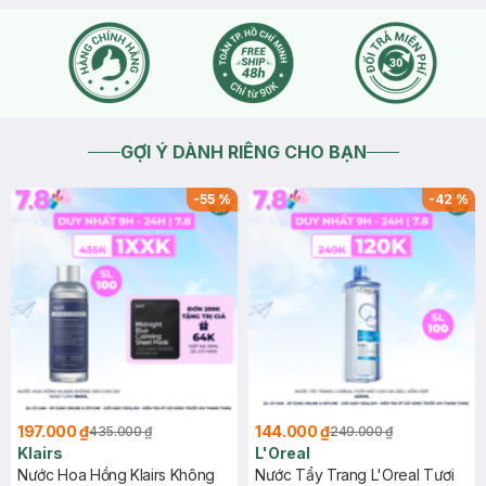
GỢI Ý DÀNH RIÊNG CHO BẠN
-
55
%
-
42
%
197.000 ₫
144.000 ₫
435.000 ₫
249.000 ₫
Klairs
L'Oreal
Nước Hoa Hồng Klairs Không
Nước Tẩy Trang L'Oreal Tươi