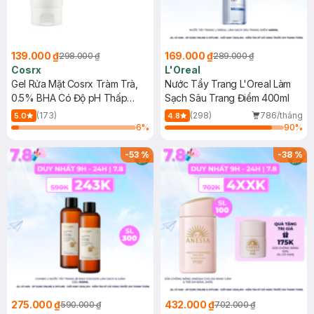
139.000 ₫
169.000 ₫
298.000 ₫
289.000 ₫
Cosrx
L'Oreal
Gel Rửa Mặt Cosrx Tràm Trà,
Nước Tẩy Trang L'Oreal Làm
0.5% BHA Có Độ pH Thấp
Sạch Sâu Trang Điểm 400ml
150ml
(173)
(298)
786/tháng
5.0
4.8
6
%
90
%
-
53
%
-
38
%
275.000 ₫
432.000 ₫
590.000 ₫
702.000 ₫