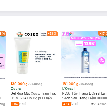
3
%
-
53
%
-
37
139.000 ₫
181.000 ₫
298.000 ₫
289.000 ₫
Cosrx
L'Oreal
h
Gel Rửa Mặt Cosrx Tràm Trà,
Nước Tẩy Trang L'Oreal Là
Da
0.5% BHA Có Độ pH Thấp
Sạch Sâu Trang Điểm 400ml
150ml
háng
(173)
(298)
734/thán
5.0
4.8