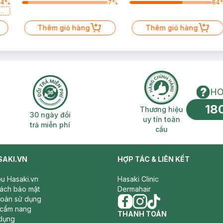
64
%
7
%
64
a
Thêm giỏ hàng
Thêm giỏ hàng
HO
18
n phí 2H
30 ngày đổi trả miễn phí
Thương hiệu uy 
Thương hiệu
30 ngày đổi
uy tín toàn
trả miễn phí
cầu
SAKI.VN
HỢP TÁC & LIÊN KẾT
iệu Hasaki.vn
Hasaki Clinic
sách bảo mật
Dermahair
hoản sử dụng
 cẩm nang
facebook
THANH TOÁN
instagram
tiktok
dụng