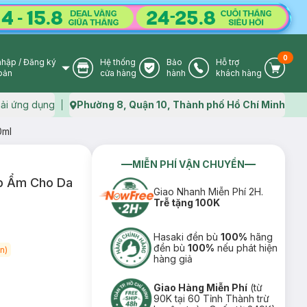
0
nhập
/
Đăng ký
Hệ thống
Bảo
Hỗ trợ
User Icon
Store Icon
Warranty Icon
Phone Icon
Cart I
oản
cửa hàng
hành
khách hàng
ải ứng dụng
Phường 8, Quận 10, Thành phố Hồ Chí Minh
Map icon
0ml
MIỄN PHÍ VẬN CHUYỂN
ấp Ẩm Cho Da
Giao Nhanh Miễn Phí 2H.
Trễ tặng 100K
Hasaki đền bù
100%
hãng
đền bù
100%
nếu phát hiện
n)
hàng giả
Giao Hàng Miễn Phí
(từ
90K tại 60 Tỉnh Thành trừ