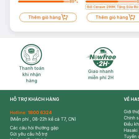
85
%
89
%
Bill Cerave 299K Tặng Sữa Rử
Mặt Cerave 30ml (SL có hạn)
Thêm giỏ hàng
Thêm giỏ hàng
Thanh toán khi nhận hàng
Giao nhanh miễ
Thanh toán
Giao nhanh
khi nhận
miễn phí 2H
hàng
HỖ TRỢ KHÁCH HÀNG
VỀ HA
Giới th
Hotline:
1800 6324
Chính 
(Miễn phí , 08-22h kể cả T7, CN)
Điều k
Các câu hỏi thường gặp
Hasaki
Gửi yêu cầu hỗ trợ
Tuyển 