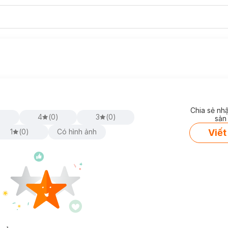
Chia sẻ nh
)
4
(
0
)
3
(
0
)
sản
Viết
1
(
0
)
Có hình ảnh