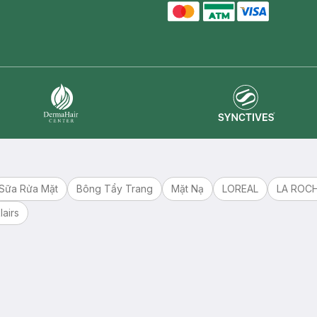
master card
ATM card
visa card
Synctives
Dermahair
Sữa Rửa Mặt
Bông Tẩy Trang
Mặt Nạ
LOREAL
LA ROC
lairs