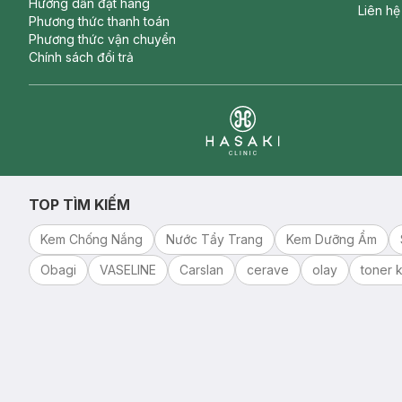
Hướng dẫn đặt hàng
Liên hệ
Phương thức thanh toán
Phương thức vận chuyển
Chính sách đổi trả
Clinic
TOP TÌM KIẾM
Kem Chống Nắng
Nước Tẩy Trang
Kem Dưỡng Ẩm
Obagi
VASELINE
Carslan
cerave
olay
toner k