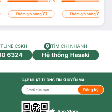
%
75
%
34
%
Thêm giỏ hàng
Thêm giỏ hàng
TLINE CSKH
TÌM CHI NHÁNH
HOTLINE CSKH
Tìm chi nhánh
00 6324
Hệ thống Hasaki
tín toàn cầu
CẬP NHẬT THÔNG TIN KHUYẾN MÃI
Đăng ký