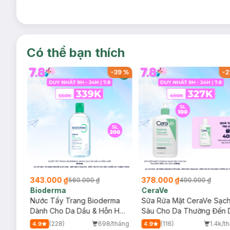
Có thể bạn thích
-
37
%
-
39
%
-
2
343.000 ₫
378.000 ₫
560.000 ₫
490.000 ₫
Bioderma
CeraVe
rma
Nước Tẩy Trang Bioderma
Sữa Rửa Mặt CeraVe Sạc
m
Dành Cho Da Dầu & Hỗn Hợp
Sâu Cho Da Thường Đến 
500ml
Dầu 473ml
/tháng
(228)
698/tháng
(116)
1.4k/t
4.9
4.9