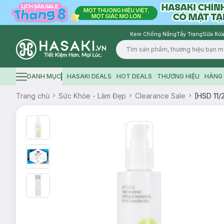
Kem Chống Nắng
Tẩy Trang
Sữa Rửa
Logo
DANH MỤC
HASAKI DEALS
HOT DEALS
THƯƠNG HIỆU
HÀNG 
Hamburger icon
Trang chủ
Sức Khỏe - Làm Đẹp
Clearance Sale
[HSD 11/