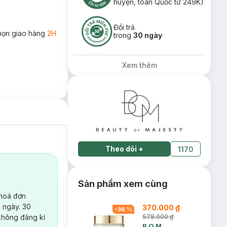
huyện, toàn Quốc từ 249K)
Đổi trả
họn giao hàng
2H
trong
30 ngày
Xem thêm
Theo dõi
+
1170
Sản phẩm xem cùng
 hoá đơn
 ngày. 30
370.000 ₫
-
36
%
không đăng kí
578.000 ₫
B.O.M