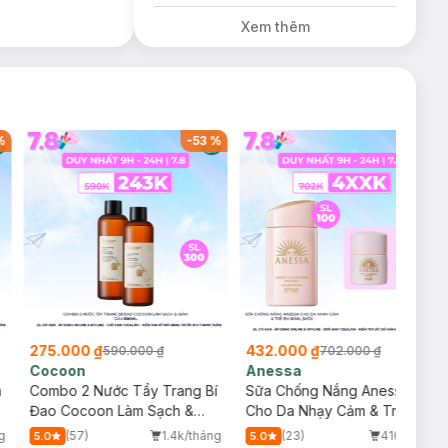
Đỏ Cherry 3.3g trị
Xem thêm
giá 378K (SL có
hạn)
%
-
53
%
-
38
%
275.000 ₫
432.000 ₫
590.000 ₫
702.000 ₫
Cocoon
Anessa
m
Combo 2 Nước Tẩy Trang Bí
Sữa Chống Nắng Anessa
Đao Cocoon Làm Sạch &
Cho Da Nhạy Cảm & Trẻ Em
Giảm Dầu 500ml
60ml (Mới)
g
(57)
1.4k/tháng
(23)
410/tháng
5.0
5.0