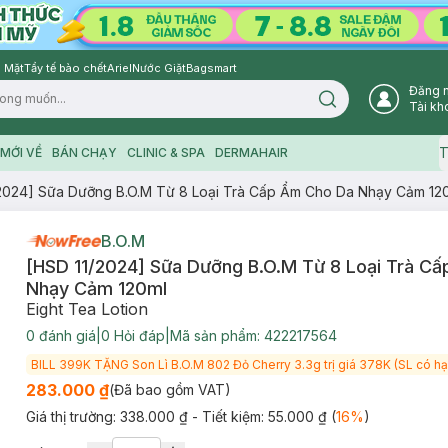
 Mặt
Tẩy tế bào chết
Ariel
Nước Giặt
Bagsmart
Đăng 
Search icon
Tài kh
T
MỚI VỀ
BÁN CHẠY
CLINIC & SPA
DERMAHAIR
2024] Sữa Dưỡng B.O.M Từ 8 Loại Trà Cấp Ẩm Cho Da Nhạy Cảm 12
B.O.M
[HSD 11/2024] Sữa Dưỡng B.O.M Từ 8 Loại Trà C
Nhạy Cảm 120ml
Eight Tea Lotion
0
đánh giá
|
0
Hỏi đáp
|
Mã sản phẩm:
422217564
BILL 399K TẶNG Son Lì B.O.M 802 Đỏ Cherry 3.3g trị giá 378K (SL có hạ
283.000 ₫
(Đã bao gồm VAT)
Giá thị trường:
338.000 ₫
- Tiết kiệm:
55.000 ₫
(
16
%
)