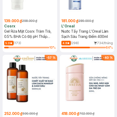
139.000 ₫
181.000 ₫
298.000 ₫
289.000 ₫
Cosrx
L'Oreal
Gel Rửa Mặt Cosrx Tràm Trà,
Nước Tẩy Trang L'Oreal Làm
0.5% BHA Có Độ pH Thấp
Sạch Sâu Trang Điểm 400ml
150ml
(173)
(298)
734/tháng
5.0
4.8
10
%
64
%
-
57
%
-
40
%
252.000 ₫
418.000 ₫
590.000 ₫
702.000 ₫