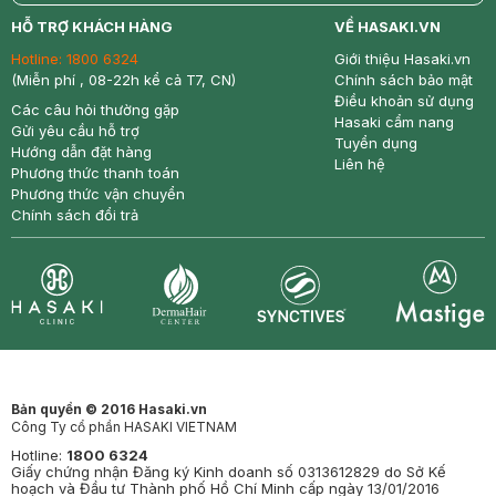
return
nowfree
price
HỖ TRỢ KHÁCH HÀNG
VỀ HASAKI.VN
Hotline:
1800 6324
Giới thiệu Hasaki.vn
(Miễn phí , 08-22h kể cả T7, CN)
Chính sách bảo mật
Điều khoản sử dụng
Các câu hỏi thường gặp
Hasaki cẩm nang
Gửi yêu cầu hỗ trợ
Tuyển dụng
Hướng dẫn đặt hàng
Liên hệ
Phương thức thanh toán
Phương thức vận chuyển
Chính sách đổi trả
Synctives
Clinic
Dermahair
Mastige
Bản quyền © 2016 Hasaki.vn
Công Ty cổ phần HASAKI VIETNAM
Hotline:
1800 6324
Giấy chứng nhận Đăng ký Kinh doanh số 0313612829 do Sở Kế
hoạch và Đầu tư Thành phố Hồ Chí Minh cấp ngày 13/01/2016