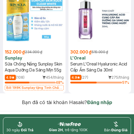
152.000 ₫
302.000 ₫
234.000 ₫
519.000 ₫
Sunplay
L'Oreal
Sữa Chống Nắng Sunplay Skin
Serum L'Oreal Hyaluronic Acid
Aqua Dưỡng Da Sáng Mịn 55g
Cấp Ẩm Sáng Da 30ml
(108)
454/tháng
(27)
275/tháng
4.9
4.9
48
%
51
%
Bill 199K Sunplay tặng Tinh Chất
Chống Nắng 7g trị giá 30K (SL có
hạn)
Bạn đã có tài khoản Hasaki?
Đăng nhập