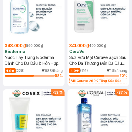
348.000 ₫
341.000 ₫
560.000 ₫
490.000 ₫
Bioderma
CeraVe
Nước Tẩy Trang Bioderma
Sữa Rửa Mặt CeraVe Sạch Sâu
Dành Cho Da Dầu & Hỗn Hợp
Cho Da Thường Đến Da Dầu
500ml
473ml
(228)
688/tháng
(116)
1.5k/tháng
4.9
4.9
58
%
70
%
Bill Cerave 299K Tặng Sữa Rửa
Mặt Cerave 30ml (SL có hạn)
-
53
%
-
37
%