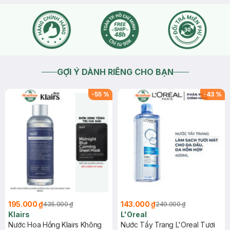
GỢI Ý DÀNH RIÊNG CHO BẠN
-
55
%
-
43
%
195.000 ₫
143.000 ₫
435.000 ₫
249.000 ₫
Klairs
L'Oreal
Nước Hoa Hồng Klairs Không
Nước Tẩy Trang L'Oreal Tươi