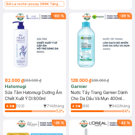
Bill La roche-posay 399K Tặng
Gel rửa mặt da dầu nhạy cảm 50ml
(SL có hạn)
-
60
%
-
39
%
82.000 ₫
128.000 ₫
205.000 ₫
209.000 ₫
Hatomugi
Garnier
Sữa Tắm Hatomugi Dưỡng Ẩm
Nước Tẩy Trang Garnier Dành
Chiết Xuất Ý Dĩ 800ml
Cho Da Dầu Và Mụn 400ml
(Mới)
(123)
714/tháng
(69)
942/tháng
4.9
4.9
53
%
64
%
-
35
%
-
42
%