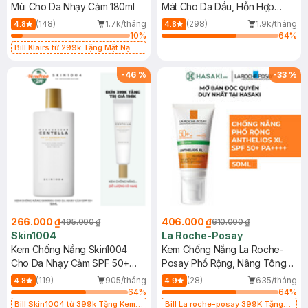
Mùi Cho Da Nhạy Cảm 180ml
Mát Cho Da Dầu, Hỗn Hợp
400ml
(148)
1.7k/tháng
(298)
1.9k/tháng
4.8
4.8
10
%
64
%
Bill Klairs từ 299k Tặng Mặt Nạ
Làm Dịu Da & Kiểm Soát Dầu Nhờn
25ml (SL Có Hạn)
-
46
%
-
33
%
266.000 ₫
406.000 ₫
495.000 ₫
610.000 ₫
Skin1004
La Roche-Posay
Kem Chống Nắng Skin1004
Kem Chống Nắng La Roche-
Cho Da Nhạy Cảm SPF 50+
Posay Phổ Rộng, Nâng Tông
50ml
Kiềm Dầu 50ml
(119)
905/tháng
(28)
635/tháng
4.8
4.9
64
%
64
%
Bill Skin1004 từ 399k Tặng Kem
Bill La roche-posay 399K Tặng