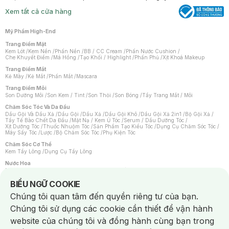
Xem tất cả cửa hàng
Mỹ Phẩm High-End
Trang Điểm Mặt
Kem Lót
/
Kem Nền
/
Phấn Nền
/
BB / CC Cream
/
Phấn Nước Cushion
/
Che Khuyết Điểm
/
Má Hồng
/
Tạo Khối / Highlight
/
Phấn Phủ
/
Xịt Khoá Makeup
Trang Điểm Mắt
Kẻ Mày
/
Kẻ Mắt
/
Phấn Mắt
/
Mascara
Trang Điểm Môi
Son Dưỡng Môi
/
Son Kem / Tint
/
Son Thỏi
/
Son Bóng
/
Tẩy Trang Mắt / Môi
Chăm Sóc Tóc Và Da Đầu
Dầu Gội Và Dầu Xả
/
Dầu Gội
/
Dầu Xả
/
Dầu Gội Khô
/
Dầu Gội Xả 2in1
/
Bộ Gội Xả
/
Tẩy Tế Bào Chết Da Đầu
/
Mặt Nạ / Kem Ủ Tóc
/
Serum / Dầu Dưỡng Tóc
/
Xịt Dưỡng Tóc
/
Thuốc Nhuộm Tóc
/
Sản Phẩm Tạo Kiểu Tóc
/
Dụng Cụ Chăm Sóc Tóc
/
Máy Sấy Tóc
/
Lược
/
Bộ Chăm Sóc Tóc
/
Phụ Kiện Tóc
Chăm Sóc Cơ Thể
Kem Tẩy Lông
/
Dụng Cụ Tẩy Lông
Nước Hoa
Nước Hoa Nữ
/
Nước Hoa Nam
/
Nước Hoa Cao Cấp
/
Xịt Thơm Toàn Thân
/
Nước Hoa Vùng Kín
Notice about cookies usage
BIỂU NGỮ COOKIE
Chăm Sóc Cá Nhân
Chúng tôi quan tâm đến quyền riêng tư của bạn.
Chống Muỗi
/
Khẩu Trang
/
Máy Massage
/
Mặt Nạ Xông Hơi
/
Nước Rửa Tay
/
Sản Phẩm Chăm Sóc Khác
/
Bàn Chải Đánh Răng
/
Bàn Chải Điện
/
Chúng tôi sử dụng các cookie cần thiết để vận hành
Hỗ Trợ Trắng Răng
/
Kem Đánh Răng
/
Máy Tăm Nước
/
Nước Súc Miệng
/
Tăm / Chỉ Nha Khoa
/
Xịt Thơm Miệng
/
Dung Dịch Vệ Sinh
/
Dưỡng Vùng Kín
/
website của chúng tôi và đồng hành cùng bạn trong
Khăn Ướt Vệ Sinh Vùng Kín
/
Băng Vệ Sinh
/
Tampon
/
Bọt Cạo Râu
/
Dao Cạo Râu
/
Máy Cạo Râu