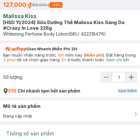
127.000 ₫
189.000 ₫
-
33
%
Malissa Kiss
[HSD 11/2024] Sữa Dưỡng Thể Malissa Kiss Sáng Da
#Crazy In Love 226g
Whitening Perfume Body Lotion
(SKU:
422218476
)
Giao Nhanh Miễn Phí 2H
Bạn muốn nhận hàng trước
16h
hôm nay (
Miễn phí
). Đặt hàng trong
3 phút
tới và chọn giao hàng
2H
ở bước thanh toán.
Xem chi tiết
Số lượng:
339
Chi nhánh tạm hết sản phẩm
Xem thêm
Mô tả sản phẩm
Đang cập nhật
Thông số sản phẩm