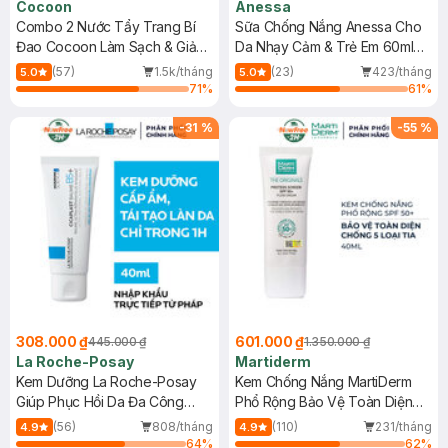
Cocoon
Anessa
Combo 2 Nước Tẩy Trang Bí
Sữa Chống Nắng Anessa Cho
Đao Cocoon Làm Sạch & Giảm
Da Nhạy Cảm & Trẻ Em 60ml
Dầu 500ml
(Mới)
(57)
1.5k/tháng
(23)
423/tháng
5.0
5.0
71
%
61
%
-
31
%
-
55
%
308.000 ₫
601.000 ₫
445.000 ₫
1.350.000 ₫
La Roche-Posay
Martiderm
Kem Dưỡng La Roche-Posay
Kem Chống Nắng MartiDerm
Giúp Phục Hồi Da Đa Công
Phổ Rộng Bảo Vệ Toàn Diện
Dụng 40ml
40ml
(56)
808/tháng
(110)
231/tháng
4.9
4.9
64
%
62
%