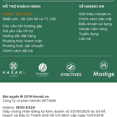
return
nowfree
price
HỖ TRỢ KHÁCH HÀNG
VỀ HASAKI.VN
Hotline:
1800 6324
Giới thiệu Hasaki.vn
(Miễn phí , 08-22h kể cả T7, CN)
Chính sách bảo mật
Điều khoản sử dụng
Các câu hỏi thường gặp
Hasaki cẩm nang
Gửi yêu cầu hỗ trợ
Tuyển dụng
Hướng dẫn đặt hàng
Liên hệ
Phương thức thanh toán
Phương thức vận chuyển
Chính sách đổi trả
Synctives
Clinic
Dermahair
Mastige
Bản quyền © 2016 Hasaki.vn
Công Ty cổ phần HASAKI VIETNAM
Hotline:
1800 6324
Giấy chứng nhận Đăng ký Kinh doanh số 0313612829 do Sở Kế
hoạch và Đầu tư Thành phố Hồ Chí Minh cấp ngày 13/01/2016