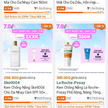
Mùi Cho Da Nhạy Cảm 180ml
Mát Cho Da Dầu, Hỗn Hợp
400ml
(148)
1.6k/tháng
(298)
1.9k/tháng
4.8
4.8
33
%
64
%
Bill Klairs từ 299k Tặng Mặt Nạ
Làm Dịu Da & Kiểm Soát Dầu Nhờn
25ml (SL Có Hạn)
-
46
%
-
38
%
266.000 ₫
381.000 ₫
495.000 ₫
610.000 ₫
Skin1004
La Roche-Posay
Kem Chống Nắng Skin1004
Kem Chống Nắng La Roche-
Cho Da Nhạy Cảm SPF 50+
Posay Phổ Rộng, Nâng Tông
50ml
Kiềm Dầu 50ml
(119)
905/tháng
(28)
676/tháng
4.8
4.9
64
%
31
%
Bill Skin1004 từ 399k Tặng Kem
Bill La roche-posay 399K Tặng