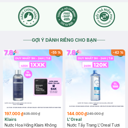
GỢI Ý DÀNH RIÊNG CHO BẠN
-
55
%
-
42
%
197.000 ₫
144.000 ₫
435.000 ₫
249.000 ₫
Klairs
L'Oreal
Nước Hoa Hồng Klairs Không
Nước Tẩy Trang L'Oreal Tươi