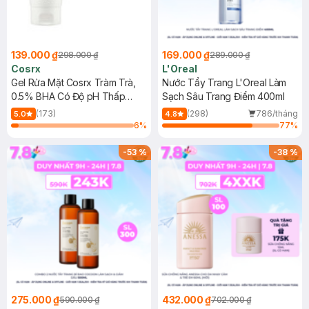
139.000 ₫
169.000 ₫
298.000 ₫
289.000 ₫
Cosrx
L'Oreal
Gel Rửa Mặt Cosrx Tràm Trà,
Nước Tẩy Trang L'Oreal Làm
0.5% BHA Có Độ pH Thấp
Sạch Sâu Trang Điểm 400ml
150ml
(173)
(298)
786/tháng
5.0
4.8
6
%
77
%
-
53
%
-
38
%
275.000 ₫
432.000 ₫
590.000 ₫
702.000 ₫