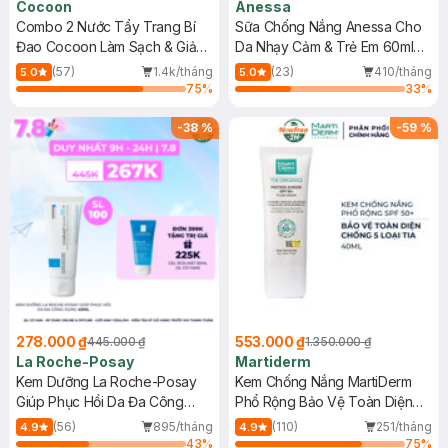
Cocoon
Anessa
Combo 2 Nước Tẩy Trang Bí
Sữa Chống Nắng Anessa Cho
Đao Cocoon Làm Sạch & Giảm
Da Nhạy Cảm & Trẻ Em 60ml
Dầu 500ml
(Mới)
(57)
1.4k/tháng
(23)
410/tháng
5.0
5.0
75
%
33
%
-
38
%
-
59
%
278.000 ₫
553.000 ₫
445.000 ₫
1.350.000 ₫
La Roche-Posay
Martiderm
Kem Dưỡng La Roche-Posay
Kem Chống Nắng MartiDerm
Giúp Phục Hồi Da Đa Công
Phổ Rộng Bảo Vệ Toàn Diện
Dụng 40ml
40ml
(56)
895/tháng
(110)
251/tháng
4.9
4.9
43
%
75
%