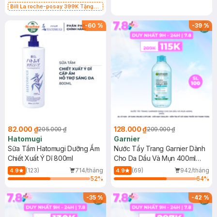
Bill La roche-posay 399K Tặng
Gel rửa mặt da dầu nhạy cảm 50ml
(SL có hạn)
-
60
%
-
39
%
82.000 ₫
128.000 ₫
205.000 ₫
209.000 ₫
Hatomugi
Garnier
Sữa Tắm Hatomugi Dưỡng Ẩm
Nước Tẩy Trang Garnier Dành
Chiết Xuất Ý Dĩ 800ml
Cho Da Dầu Và Mụn 400ml
(Mới)
(123)
714/tháng
(69)
942/tháng
4.9
4.9
52
%
64
%
-
35
%
-
42
%