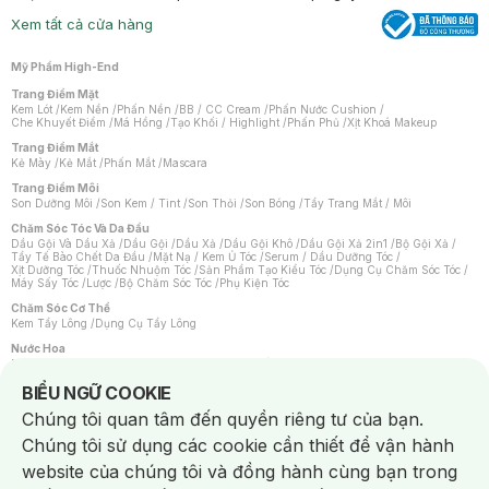
Xem tất cả cửa hàng
Mỹ Phẩm High-End
Trang Điểm Mặt
Kem Lót
/
Kem Nền
/
Phấn Nền
/
BB / CC Cream
/
Phấn Nước Cushion
/
Che Khuyết Điểm
/
Má Hồng
/
Tạo Khối / Highlight
/
Phấn Phủ
/
Xịt Khoá Makeup
Trang Điểm Mắt
Kẻ Mày
/
Kẻ Mắt
/
Phấn Mắt
/
Mascara
Trang Điểm Môi
Son Dưỡng Môi
/
Son Kem / Tint
/
Son Thỏi
/
Son Bóng
/
Tẩy Trang Mắt / Môi
Chăm Sóc Tóc Và Da Đầu
Dầu Gội Và Dầu Xả
/
Dầu Gội
/
Dầu Xả
/
Dầu Gội Khô
/
Dầu Gội Xả 2in1
/
Bộ Gội Xả
/
Tẩy Tế Bào Chết Da Đầu
/
Mặt Nạ / Kem Ủ Tóc
/
Serum / Dầu Dưỡng Tóc
/
Xịt Dưỡng Tóc
/
Thuốc Nhuộm Tóc
/
Sản Phẩm Tạo Kiểu Tóc
/
Dụng Cụ Chăm Sóc Tóc
/
Máy Sấy Tóc
/
Lược
/
Bộ Chăm Sóc Tóc
/
Phụ Kiện Tóc
Chăm Sóc Cơ Thể
Kem Tẩy Lông
/
Dụng Cụ Tẩy Lông
Nước Hoa
Nước Hoa Nữ
/
Nước Hoa Nam
/
Nước Hoa Cao Cấp
/
Xịt Thơm Toàn Thân
/
Nước Hoa Vùng Kín
Notice about cookies usage
BIỂU NGỮ COOKIE
Chăm Sóc Cá Nhân
Chúng tôi quan tâm đến quyền riêng tư của bạn.
Chống Muỗi
/
Khẩu Trang
/
Máy Massage
/
Mặt Nạ Xông Hơi
/
Nước Rửa Tay
/
Sản Phẩm Chăm Sóc Khác
/
Bàn Chải Đánh Răng
/
Bàn Chải Điện
/
Chúng tôi sử dụng các cookie cần thiết để vận hành
Hỗ Trợ Trắng Răng
/
Kem Đánh Răng
/
Máy Tăm Nước
/
Nước Súc Miệng
/
Tăm / Chỉ Nha Khoa
/
Xịt Thơm Miệng
/
Dung Dịch Vệ Sinh
/
Dưỡng Vùng Kín
/
website của chúng tôi và đồng hành cùng bạn trong
Khăn Ướt Vệ Sinh Vùng Kín
/
Băng Vệ Sinh
/
Tampon
/
Bọt Cạo Râu
/
Dao Cạo Râu
/
Máy Cạo Râu