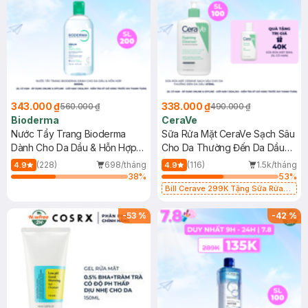
343.000 ₫
338.000 ₫
560.000 ₫
490.000 ₫
Bioderma
CeraVe
Nước Tẩy Trang Bioderma
Sữa Rửa Mặt CeraVe Sạch Sâu
Dành Cho Da Dầu & Hỗn Hợp
Cho Da Thường Đến Da Dầu
500ml
473ml
(228)
698/tháng
(116)
1.5k/tháng
4.9
4.9
38
%
53
%
Bill Cerave 299K Tặng Sữa Rửa
Mặt Cerave 30ml (SL có hạn)
-
53
%
-
42
%