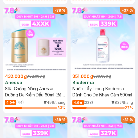
Chống Nắng Cho Da Nhạy Cảm
Gel rửa mặt da dầu nhạy cảm 50ml
SPF 50+ 20ml (SL Có Hạn)
(SL có hạn)
-
38
%
-
37
%
432.000 ₫
351.000 ₫
702.000 ₫
560.000 ₫
Anessa
Bioderma
Sữa Chống Nắng Anessa
Nước Tẩy Trang Bioderma
Dưỡng Da Kiềm Dầu 60ml (Bản
Dành Cho Da Nhạy Cảm 500ml
Mới)
(44)
499/tháng
(228)
832/tháng
4.9
4.9
33
%
27
%
-
39
%
-
31
%