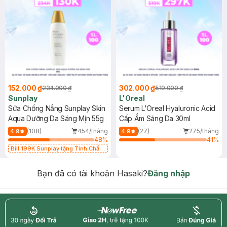
152.000 ₫
302.000 ₫
234.000 ₫
519.000 ₫
Sunplay
L'Oreal
Sữa Chống Nắng Sunplay Skin
Serum L'Oreal Hyaluronic Acid
Aqua Dưỡng Da Sáng Mịn 55g
Cấp Ẩm Sáng Da 30ml
(108)
454/tháng
(27)
275/tháng
4.9
4.9
48
%
41
%
Bill 199K Sunplay tặng Tinh Chất
Chống Nắng 7g trị giá 30K (SL có
hạn)
Bạn đã có tài khoản Hasaki?
Đăng nhập