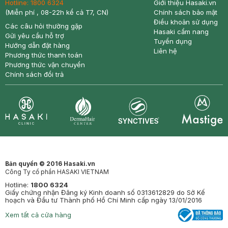
Hotline:
1800 6324
Giới thiệu Hasaki.vn
(Miễn phí , 08-22h kể cả T7, CN)
Chính sách bảo mật
Điều khoản sử dụng
Các câu hỏi thường gặp
Hasaki cẩm nang
Gửi yêu cầu hỗ trợ
Tuyển dụng
Hướng dẫn đặt hàng
Liên hệ
Phương thức thanh toán
Phương thức vận chuyển
Chính sách đổi trả
Synctives
Clinic
Dermahair
Mastige
Bản quyền © 2016 Hasaki.vn
Công Ty cổ phần HASAKI VIETNAM
Hotline:
1800 6324
Giấy chứng nhận Đăng ký Kinh doanh số 0313612829 do Sở Kế
hoạch và Đầu tư Thành phố Hồ Chí Minh cấp ngày 13/01/2016
Xem tất cả cửa hàng