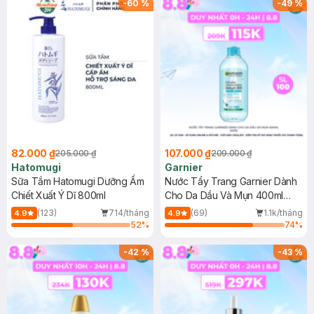
-
60
%
-
49
%
82.000 ₫
107.000 ₫
205.000 ₫
209.000 ₫
Hatomugi
Garnier
Sữa Tắm Hatomugi Dưỡng Ẩm
Nước Tẩy Trang Garnier Dành
Chiết Xuất Ý Dĩ 800ml
Cho Da Dầu Và Mụn 400ml
(Mới)
(123)
714/tháng
(69)
1.1k/tháng
4.9
4.9
52
%
74
%
-
42
%
-
43
%