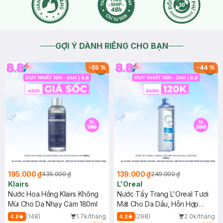
GỢI Ý DÀNH RIÊNG CHO BẠN
-
55
%
-
44
%
195.000 ₫
139.000 ₫
435.000 ₫
249.000 ₫
Klairs
L'Oreal
Nước Hoa Hồng Klairs Không
Nước Tẩy Trang L'Oreal Tươi
Mùi Cho Da Nhạy Cảm 180ml
Mát Cho Da Dầu, Hỗn Hợp
400ml
(148)
1.7k/tháng
(298)
2.0k/tháng
4.8
4.8