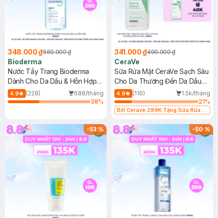
348.000 ₫
341.000 ₫
560.000 ₫
490.000 ₫
Bioderma
CeraVe
Nước Tẩy Trang Bioderma
Sữa Rửa Mặt CeraVe Sạch Sâu
Dành Cho Da Dầu & Hỗn Hợp
Cho Da Thường Đến Da Dầu
500ml
473ml
(228)
688/tháng
(116)
1.5k/tháng
4.9
4.9
38
%
21
%
Bill Cerave 299K Tặng Sữa Rửa
Mặt Cerave 30ml (SL có hạn)
-
53
%
-
50
%