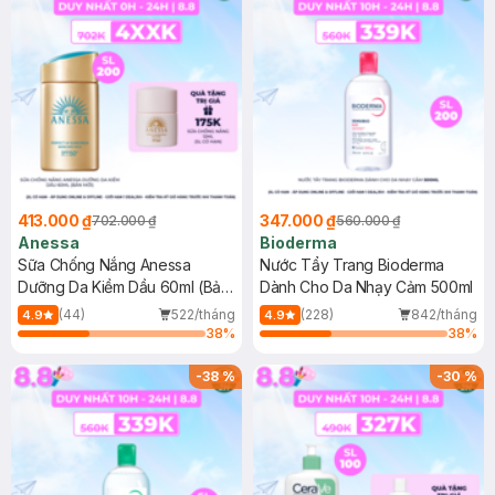
413.000 ₫
347.000 ₫
702.000 ₫
560.000 ₫
Anessa
Bioderma
Sữa Chống Nắng Anessa
Nước Tẩy Trang Bioderma
Dưỡng Da Kiềm Dầu 60ml (Bản
Dành Cho Da Nhạy Cảm 500ml
Mới)
(44)
522/tháng
(228)
842/tháng
4.9
4.9
38
%
38
%
-
38
%
-
30
%