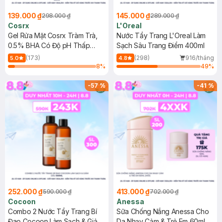
139.000 ₫
145.000 ₫
298.000 ₫
289.000 ₫
Cosrx
L'Oreal
Gel Rửa Mặt Cosrx Tràm Trà,
Nước Tẩy Trang L'Oreal Làm
0.5% BHA Có Độ pH Thấp
Sạch Sâu Trang Điểm 400ml
150ml
(173)
(298)
916/tháng
5.0
4.8
8
%
49
%
-
57
%
-
41
%
252.000 ₫
413.000 ₫
590.000 ₫
702.000 ₫
Cocoon
Anessa
Combo 2 Nước Tẩy Trang Bí
Sữa Chống Nắng Anessa Cho
Đao Cocoon Làm Sạch & Giảm
Da Nhạy Cảm & Trẻ Em 60ml