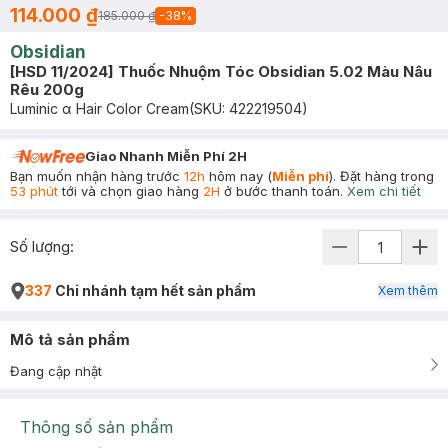
114.000 ₫
185.000 ₫
-
38
%
Obsidian
[HSD 11/2024] Thuốc Nhuộm Tóc Obsidian 5.02 Màu Nâu
Rêu 200g
Luminic α Hair Color Cream
(SKU:
422219504
)
Giao Nhanh Miễn Phí 2H
Bạn muốn nhận hàng trước
12h
hôm nay (
Miễn phí
). Đặt hàng trong
53 phút
tới và chọn giao hàng
2H
ở bước thanh toán.
Xem chi tiết
Số lượng:
337
Chi nhánh tạm hết sản phẩm
Xem thêm
Mô tả sản phẩm
Đang cập nhật
Thông số sản phẩm