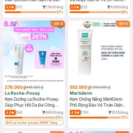
Dầu 500ml
(Mới)
(57)
1.5k/tháng
(23)
428/tháng
5.0
5.0
31
%
38
%
-
38
%
-
59
%
278.000 ₫
553.000 ₫
445.000 ₫
1.350.000 ₫
La Roche-Posay
Martiderm
Kem Dưỡng La Roche-Posay
Kem Chống Nắng MartiDerm
Giúp Phục Hồi Da Đa Công
Phổ Rộng Bảo Vệ Toàn Diện
Dụng 40ml
40ml
(56)
895/tháng
(110)
251/tháng
4.9
4.9
35
%
75
%
Bill La roche-posay 399K Tặng
Gel rửa mặt da dầu nhạy cảm 50ml
(SL có hạn)