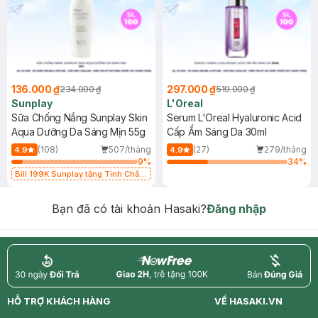
136.000 ₫
297.000 ₫
234.000 ₫
519.000 ₫
Sunplay
L'Oreal
Sữa Chống Nắng Sunplay Skin
Serum L'Oreal Hyaluronic Acid
Aqua Dưỡng Da Sáng Mịn 55g
Cấp Ẩm Sáng Da 30ml
(108)
507/tháng
(27)
279/tháng
4.9
4.9
9
%
34
%
Bill 199K Sunplay tặng Tinh Chất
Chống Nắng 7g trị giá 30K (SL có
hạn)
Bạn đã có tài khoản Hasaki?
Đăng nhập
return
nowfree
price
HỖ TRỢ KHÁCH HÀNG
VỀ HASAKI.VN