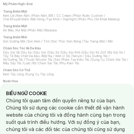
Mỹ Phẩm High-End
Trang Điểm Mặt
Kem Lót
/
Kem Nền
/
Phấn Nền
/
BB / CC Cream
/
Phấn Nước Cushion
/
Che Khuyết Điểm
/
Má Hồng
/
Tạo Khối / Highlight
/
Phấn Phủ
/
Xịt Khoá Makeup
Trang Điểm Mắt
Kẻ Mày
/
Kẻ Mắt
/
Phấn Mắt
/
Mascara
Trang Điểm Môi
Son Dưỡng Môi
/
Son Kem / Tint
/
Son Thỏi
/
Son Bóng
/
Tẩy Trang Mắt / Môi
Chăm Sóc Tóc Và Da Đầu
Dầu Gội Và Dầu Xả
/
Dầu Gội
/
Dầu Xả
/
Dầu Gội Khô
/
Dầu Gội Xả 2in1
/
Bộ Gội Xả
/
Tẩy Tế Bào Chết Da Đầu
/
Mặt Nạ / Kem Ủ Tóc
/
Serum / Dầu Dưỡng Tóc
/
Xịt Dưỡng Tóc
/
Thuốc Nhuộm Tóc
/
Sản Phẩm Tạo Kiểu Tóc
/
Dụng Cụ Chăm Sóc Tóc
/
Máy Sấy Tóc
/
Lược
/
Bộ Chăm Sóc Tóc
/
Phụ Kiện Tóc
Chăm Sóc Cơ Thể
Kem Tẩy Lông
/
Dụng Cụ Tẩy Lông
Nước Hoa
Nước Hoa Nữ
/
Nước Hoa Nam
/
Nước Hoa Cao Cấp
/
Xịt Thơm Toàn Thân
/
Nước Hoa Vùng Kín
Notice about cookies usage
BIỂU NGỮ COOKIE
Chăm Sóc Cá Nhân
Chúng tôi quan tâm đến quyền riêng tư của bạn.
Chống Muỗi
/
Khẩu Trang
/
Máy Massage
/
Mặt Nạ Xông Hơi
/
Nước Rửa Tay
/
Sản Phẩm Chăm Sóc Khác
/
Bàn Chải Đánh Răng
/
Bàn Chải Điện
/
Chúng tôi sử dụng các cookie cần thiết để vận hành
Hỗ Trợ Trắng Răng
/
Kem Đánh Răng
/
Máy Tăm Nước
/
Nước Súc Miệng
/
Tăm / Chỉ Nha Khoa
/
Xịt Thơm Miệng
/
Dung Dịch Vệ Sinh
/
Dưỡng Vùng Kín
/
website của chúng tôi và đồng hành cùng bạn trong
Khăn Ướt Vệ Sinh Vùng Kín
/
Băng Vệ Sinh
/
Tampon
/
Bọt Cạo Râu
/
Dao Cạo Râu
/
Máy Cạo Râu
suốt quá trình điều hướng. Với sự đồng ý của bạn,
Vấn Đề Về Da
chúng tôi và các đối tác của chúng tôi cũng sử dụng
Da Dầu / Lỗ Chân Lông To
/
Da Khô / Mất Nước
/
Da Lão Hóa
/
Da Mụn
/
Da Nhạy Cảm / Kích Ứng
/
Da Xỉn Màu
/
Thâm / Nám / Tàn Nhang
/