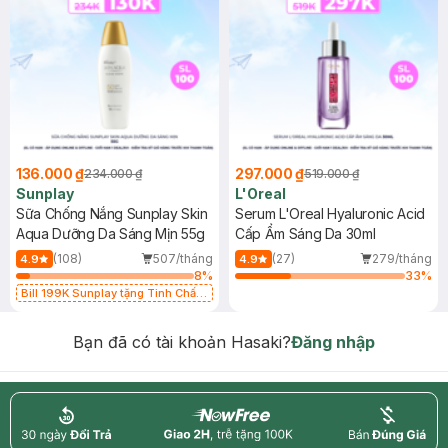
136.000 ₫
297.000 ₫
234.000 ₫
519.000 ₫
Sunplay
L'Oreal
Sữa Chống Nắng Sunplay Skin
Serum L'Oreal Hyaluronic Acid
Aqua Dưỡng Da Sáng Mịn 55g
Cấp Ẩm Sáng Da 30ml
(108)
507/tháng
(27)
279/tháng
4.9
4.9
8
%
33
%
Bill 199K Sunplay tặng Tinh Chất
Chống Nắng 7g trị giá 30K (SL có
hạn)
Bạn đã có tài khoản Hasaki?
Đăng nhập