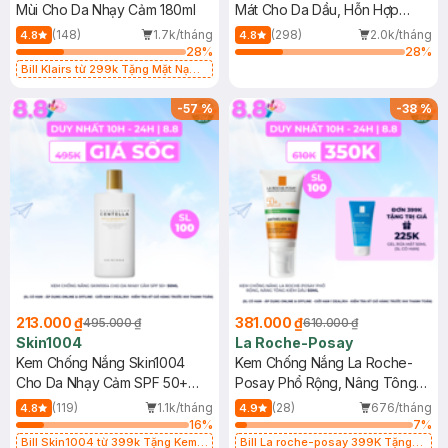
Mùi Cho Da Nhạy Cảm 180ml
Mát Cho Da Dầu, Hỗn Hợp
400ml
(148)
1.7k/tháng
(298)
2.0k/tháng
4.8
4.8
28
%
28
%
Bill Klairs từ 299k Tặng Mặt Nạ
Làm Dịu Da & Kiểm Soát Dầu Nhờn
25ml (SL Có Hạn)
-
57
%
-
38
%
213.000 ₫
381.000 ₫
495.000 ₫
610.000 ₫
Skin1004
La Roche-Posay
Kem Chống Nắng Skin1004
Kem Chống Nắng La Roche-
Cho Da Nhạy Cảm SPF 50+
Posay Phổ Rộng, Nâng Tông
50ml
Kiềm Dầu 50ml
(119)
1.1k/tháng
(28)
676/tháng
4.8
4.9
16
%
7
%
Bill Skin1004 từ 399k Tặng Kem
Bill La roche-posay 399K Tặng