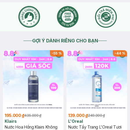
GỢI Ý DÀNH RIÊNG CHO BẠN
-
55
%
-
44
%
195.000 ₫
139.000 ₫
435.000 ₫
249.000 ₫
Klairs
L'Oreal
Nước Hoa Hồng Klairs Không
Nước Tẩy Trang L'Oreal Tươi