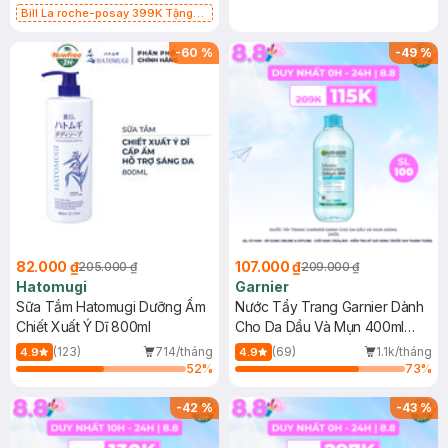
Bill La roche-posay 399K Tặng
Gel rửa mặt da dầu nhạy cảm 50ml
(SL có hạn)
-
60
%
-
49
%
82.000 ₫
107.000 ₫
205.000 ₫
209.000 ₫
Hatomugi
Garnier
Sữa Tắm Hatomugi Dưỡng Ẩm
Nước Tẩy Trang Garnier Dành
Chiết Xuất Ý Dĩ 800ml
Cho Da Dầu Và Mụn 400ml
(Mới)
(123)
714/tháng
(69)
1.1k/tháng
4.9
4.9
52
%
73
%
-
42
%
-
43
%