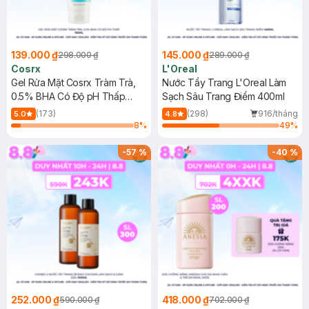
139.000 ₫
145.000 ₫
298.000 ₫
289.000 ₫
Cosrx
L'Oreal
Gel Rửa Mặt Cosrx Tràm Trà,
Nước Tẩy Trang L'Oreal Làm
0.5% BHA Có Độ pH Thấp
Sạch Sâu Trang Điểm 400ml
150ml
(173)
(298)
916/tháng
5.0
4.8
8
%
49
%
-
57
%
-
40
%
252.000 ₫
418.000 ₫
590.000 ₫
702.000 ₫