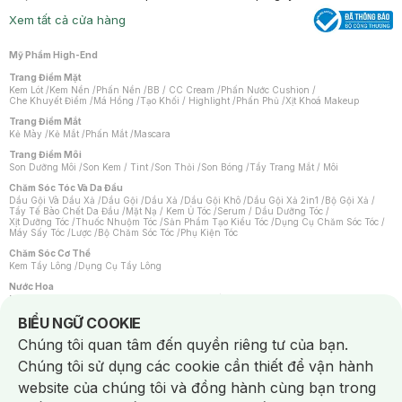
Xem tất cả cửa hàng
Mỹ Phẩm High-End
Trang Điểm Mặt
Kem Lót
/
Kem Nền
/
Phấn Nền
/
BB / CC Cream
/
Phấn Nước Cushion
/
Che Khuyết Điểm
/
Má Hồng
/
Tạo Khối / Highlight
/
Phấn Phủ
/
Xịt Khoá Makeup
Trang Điểm Mắt
Kẻ Mày
/
Kẻ Mắt
/
Phấn Mắt
/
Mascara
Trang Điểm Môi
Son Dưỡng Môi
/
Son Kem / Tint
/
Son Thỏi
/
Son Bóng
/
Tẩy Trang Mắt / Môi
Chăm Sóc Tóc Và Da Đầu
Dầu Gội Và Dầu Xả
/
Dầu Gội
/
Dầu Xả
/
Dầu Gội Khô
/
Dầu Gội Xả 2in1
/
Bộ Gội Xả
/
Tẩy Tế Bào Chết Da Đầu
/
Mặt Nạ / Kem Ủ Tóc
/
Serum / Dầu Dưỡng Tóc
/
Xịt Dưỡng Tóc
/
Thuốc Nhuộm Tóc
/
Sản Phẩm Tạo Kiểu Tóc
/
Dụng Cụ Chăm Sóc Tóc
/
Máy Sấy Tóc
/
Lược
/
Bộ Chăm Sóc Tóc
/
Phụ Kiện Tóc
Chăm Sóc Cơ Thể
Kem Tẩy Lông
/
Dụng Cụ Tẩy Lông
Nước Hoa
Nước Hoa Nữ
/
Nước Hoa Nam
/
Nước Hoa Cao Cấp
/
Xịt Thơm Toàn Thân
/
Nước Hoa Vùng Kín
Notice about cookies usage
BIỂU NGỮ COOKIE
Chăm Sóc Cá Nhân
Chúng tôi quan tâm đến quyền riêng tư của bạn.
Chống Muỗi
/
Khẩu Trang
/
Máy Massage
/
Mặt Nạ Xông Hơi
/
Nước Rửa Tay
/
Sản Phẩm Chăm Sóc Khác
/
Bàn Chải Đánh Răng
/
Bàn Chải Điện
/
Chúng tôi sử dụng các cookie cần thiết để vận hành
Hỗ Trợ Trắng Răng
/
Kem Đánh Răng
/
Máy Tăm Nước
/
Nước Súc Miệng
/
Tăm / Chỉ Nha Khoa
/
Xịt Thơm Miệng
/
Dung Dịch Vệ Sinh
/
Dưỡng Vùng Kín
/
website của chúng tôi và đồng hành cùng bạn trong
Khăn Ướt Vệ Sinh Vùng Kín
/
Băng Vệ Sinh
/
Tampon
/
Bọt Cạo Râu
/
Dao Cạo Râu
/
Máy Cạo Râu