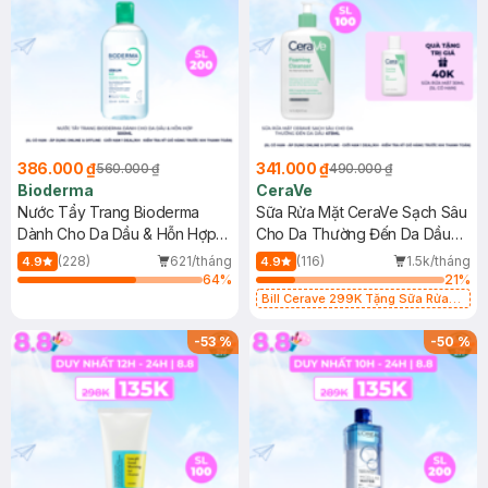
386.000 ₫
341.000 ₫
560.000 ₫
490.000 ₫
Bioderma
CeraVe
Nước Tẩy Trang Bioderma
Sữa Rửa Mặt CeraVe Sạch Sâu
Dành Cho Da Dầu & Hỗn Hợp
Cho Da Thường Đến Da Dầu
500ml
473ml
(228)
621/tháng
(116)
1.5k/tháng
4.9
4.9
64
%
21
%
Bill Cerave 299K Tặng Sữa Rửa
Mặt Cerave 30ml (SL có hạn)
-
53
%
-
50
%