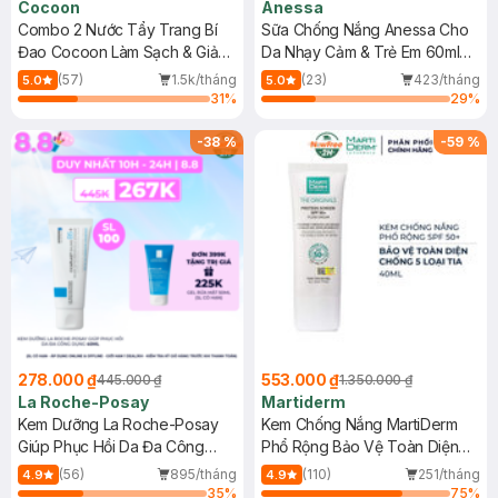
Cocoon
Anessa
Combo 2 Nước Tẩy Trang Bí
Sữa Chống Nắng Anessa Cho
Đao Cocoon Làm Sạch & Giảm
Da Nhạy Cảm & Trẻ Em 60ml
Dầu 500ml
(Mới)
(57)
1.5k/tháng
(23)
423/tháng
5.0
5.0
31
%
29
%
-
38
%
-
59
%
278.000 ₫
553.000 ₫
445.000 ₫
1.350.000 ₫
La Roche-Posay
Martiderm
Kem Dưỡng La Roche-Posay
Kem Chống Nắng MartiDerm
Giúp Phục Hồi Da Đa Công
Phổ Rộng Bảo Vệ Toàn Diện
Dụng 40ml
40ml
(56)
895/tháng
(110)
251/tháng
4.9
4.9
35
%
75
%