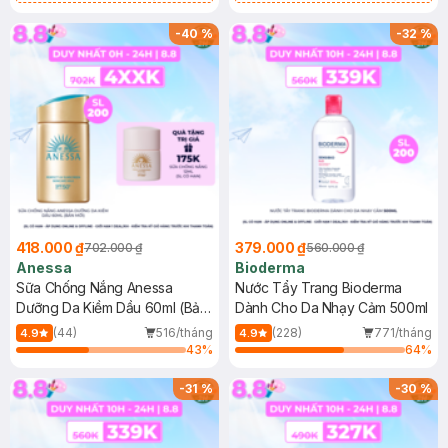
Chống Nắng Cho Da Nhạy Cảm
Gel rửa mặt da dầu nhạy cảm 50ml
SPF 50+ 20ml (SL Có Hạn)
(SL có hạn)
-
40
%
-
32
%
418.000 ₫
379.000 ₫
702.000 ₫
560.000 ₫
Anessa
Bioderma
Sữa Chống Nắng Anessa
Nước Tẩy Trang Bioderma
Dưỡng Da Kiềm Dầu 60ml (Bản
Dành Cho Da Nhạy Cảm 500ml
Mới)
(44)
516/tháng
(228)
771/tháng
4.9
4.9
43
%
64
%
-
31
%
-
30
%