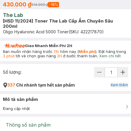
430.000 ₫
514.000 ₫
-
16
%
The Lab
[HSD 11/2024] Toner The Lab Cấp Ẩm Chuyên Sâu
200ml
Oligo Hyaluronic Acid 5000 Toner
(SKU:
422217870
)
Giao Nhanh Miễn Phí 2H
Bạn muốn nhận hàng trước
11h
hôm nay (
Miễn phí
). Đặt hàng trong
3 phút
tới và chọn giao hàng
2H
ở bước thanh toán.
Xem chi tiết
Số lượng:
337
Chi nhánh tạm hết sản phẩm
Xem thêm
Mô tả sản phẩm
Đang cập nhật
Thông số sản phẩm