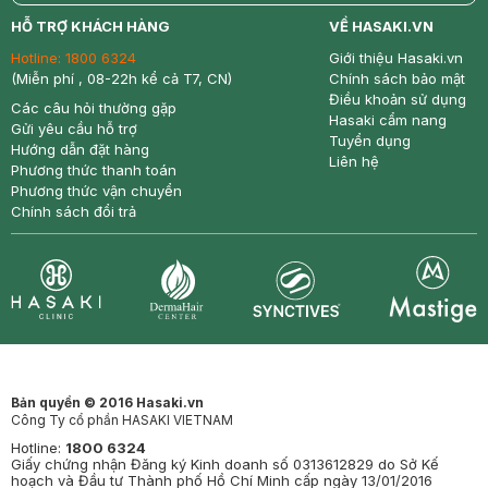
return
nowfree
price
HỖ TRỢ KHÁCH HÀNG
VỀ HASAKI.VN
Hotline:
1800 6324
Giới thiệu Hasaki.vn
(Miễn phí , 08-22h kể cả T7, CN)
Chính sách bảo mật
Điều khoản sử dụng
Các câu hỏi thường gặp
Hasaki cẩm nang
Gửi yêu cầu hỗ trợ
Tuyển dụng
Hướng dẫn đặt hàng
Liên hệ
Phương thức thanh toán
Phương thức vận chuyển
Chính sách đổi trả
Synctives
Clinic
Dermahair
Mastige
Bản quyền © 2016 Hasaki.vn
Công Ty cổ phần HASAKI VIETNAM
Hotline:
1800 6324
Giấy chứng nhận Đăng ký Kinh doanh số 0313612829 do Sở Kế
hoạch và Đầu tư Thành phố Hồ Chí Minh cấp ngày 13/01/2016