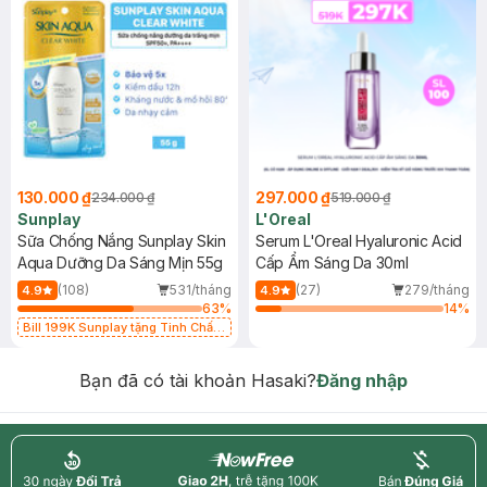
130.000 ₫
297.000 ₫
234.000 ₫
519.000 ₫
Sunplay
L'Oreal
Sữa Chống Nắng Sunplay Skin
Serum L'Oreal Hyaluronic Acid
Aqua Dưỡng Da Sáng Mịn 55g
Cấp Ẩm Sáng Da 30ml
(108)
531/tháng
(27)
279/tháng
4.9
4.9
63
%
14
%
Bill 199K Sunplay tặng Tinh Chất
Chống Nắng 7g trị giá 30K (SL có
hạn)
Bạn đã có tài khoản Hasaki?
Đăng nhập