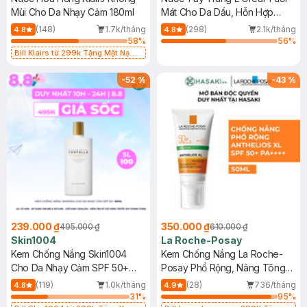
Mùi Cho Da Nhạy Cảm 180ml
Mát Cho Da Dầu, Hỗn Hợp
400ml
(148)
1.7k/tháng
(298)
2.1k/tháng
4.8
4.8
58
%
56
%
Bill Klairs từ 299k Tặng Mặt Nạ
Làm Dịu Da & Kiểm Soát Dầu Nhờn
25ml (SL Có Hạn)
-
52
%
-
43
%
239.000 ₫
350.000 ₫
495.000 ₫
610.000 ₫
Skin1004
La Roche-Posay
Kem Chống Nắng Skin1004
Kem Chống Nắng La Roche-
Cho Da Nhạy Cảm SPF 50+
Posay Phổ Rộng, Nâng Tông
50ml
Kiềm Dầu 50ml
(119)
1.0k/tháng
(28)
736/tháng
4.8
4.9
31
%
95
%