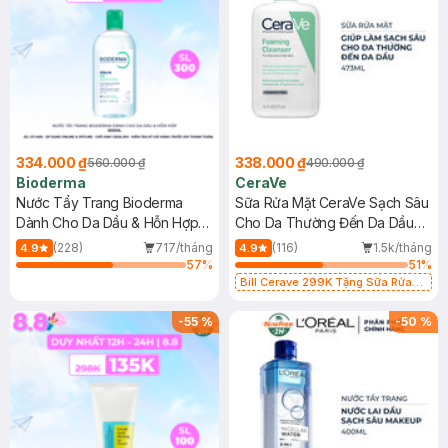
334.000 ₫
338.000 ₫
560.000 ₫
490.000 ₫
Bioderma
CeraVe
Nước Tẩy Trang Bioderma
Sữa Rửa Mặt CeraVe Sạch Sâu
Dành Cho Da Dầu & Hỗn Hợp
Cho Da Thường Đến Da Dầu
500ml
473ml
(228)
717/tháng
(116)
1.5k/tháng
4.9
4.9
57
%
51
%
Bill Cerave 299K Tặng Sữa Rửa
Mặt Cerave 30ml (SL có hạn)
-
55
%
-
50
%