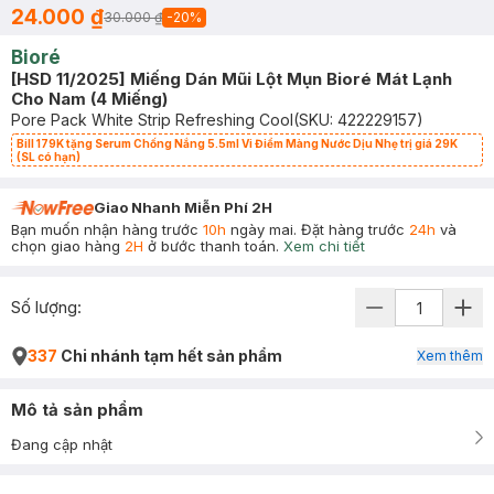
24.000 ₫
30.000 ₫
-
20
%
Bioré
[HSD 11/2025] Miếng Dán Mũi Lột Mụn Bioré Mát Lạnh
Cho Nam (4 Miếng)
Pore Pack White Strip Refreshing Cool
(SKU:
422229157
)
Bill 179K tặng Serum Chống Nắng 5.5ml Vi Điểm Màng Nước Dịu Nhẹ trị giá 29K
(SL có hạn)
Giao Nhanh Miễn Phí 2H
Bạn muốn nhận hàng trước
10h
ngày mai. Đặt hàng trước
24h
và
chọn giao hàng
2H
ở bước thanh toán.
Xem chi tiết
Số lượng:
337
Chi nhánh tạm hết sản phẩm
Xem thêm
Mô tả sản phẩm
Đang cập nhật