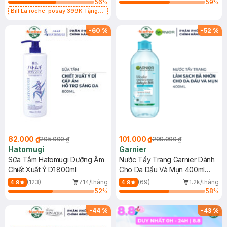
56
%
59
%
Bill La roche-posay 399K Tặng
Gel rửa mặt da dầu nhạy cảm 50ml
(SL có hạn)
-
60
%
-
52
%
82.000 ₫
101.000 ₫
205.000 ₫
209.000 ₫
Hatomugi
Garnier
Sữa Tắm Hatomugi Dưỡng Ẩm
Nước Tẩy Trang Garnier Dành
Chiết Xuất Ý Dĩ 800ml
Cho Da Dầu Và Mụn 400ml
(Mới)
(123)
714/tháng
(69)
1.2k/tháng
4.9
4.9
52
%
58
%
-
44
%
-
43
%