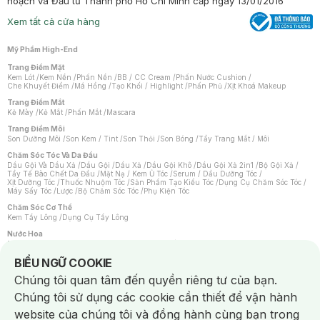
hoạch và Đầu tư Thành phố Hồ Chí Minh cấp ngày 13/01/2016
Xem tất cả cửa hàng
Mỹ Phẩm High-End
Trang Điểm Mặt
Kem Lót
/
Kem Nền
/
Phấn Nền
/
BB / CC Cream
/
Phấn Nước Cushion
/
Che Khuyết Điểm
/
Má Hồng
/
Tạo Khối / Highlight
/
Phấn Phủ
/
Xịt Khoá Makeup
Trang Điểm Mắt
Kẻ Mày
/
Kẻ Mắt
/
Phấn Mắt
/
Mascara
Trang Điểm Môi
Son Dưỡng Môi
/
Son Kem / Tint
/
Son Thỏi
/
Son Bóng
/
Tẩy Trang Mắt / Môi
Chăm Sóc Tóc Và Da Đầu
Dầu Gội Và Dầu Xả
/
Dầu Gội
/
Dầu Xả
/
Dầu Gội Khô
/
Dầu Gội Xả 2in1
/
Bộ Gội Xả
/
Tẩy Tế Bào Chết Da Đầu
/
Mặt Nạ / Kem Ủ Tóc
/
Serum / Dầu Dưỡng Tóc
/
Xịt Dưỡng Tóc
/
Thuốc Nhuộm Tóc
/
Sản Phẩm Tạo Kiểu Tóc
/
Dụng Cụ Chăm Sóc Tóc
/
Máy Sấy Tóc
/
Lược
/
Bộ Chăm Sóc Tóc
/
Phụ Kiện Tóc
Chăm Sóc Cơ Thể
Kem Tẩy Lông
/
Dụng Cụ Tẩy Lông
Nước Hoa
Nước Hoa Nữ
/
Nước Hoa Nam
/
Nước Hoa Cao Cấp
/
Xịt Thơm Toàn Thân
/
Nước Hoa Vùng Kín
Notice about cookies usage
BIỂU NGỮ COOKIE
Chăm Sóc Cá Nhân
Chúng tôi quan tâm đến quyền riêng tư của bạn.
Chống Muỗi
/
Khẩu Trang
/
Máy Massage
/
Mặt Nạ Xông Hơi
/
Nước Rửa Tay
/
Sản Phẩm Chăm Sóc Khác
/
Bàn Chải Đánh Răng
/
Bàn Chải Điện
/
Chúng tôi sử dụng các cookie cần thiết để vận hành
Hỗ Trợ Trắng Răng
/
Kem Đánh Răng
/
Máy Tăm Nước
/
Nước Súc Miệng
/
Tăm / Chỉ Nha Khoa
/
Xịt Thơm Miệng
/
Dung Dịch Vệ Sinh
/
Dưỡng Vùng Kín
/
website của chúng tôi và đồng hành cùng bạn trong
Khăn Ướt Vệ Sinh Vùng Kín
/
Băng Vệ Sinh
/
Tampon
/
Bọt Cạo Râu
/
Dao Cạo Râu
/