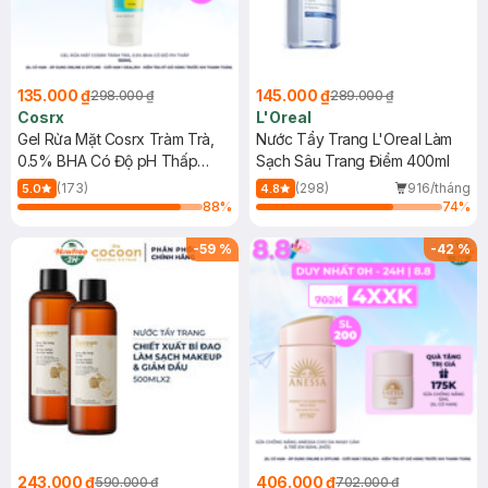
135.000 ₫
145.000 ₫
298.000 ₫
289.000 ₫
Cosrx
L'Oreal
Gel Rửa Mặt Cosrx Tràm Trà,
Nước Tẩy Trang L'Oreal Làm
0.5% BHA Có Độ pH Thấp
Sạch Sâu Trang Điểm 400ml
150ml
(173)
(298)
916/tháng
5.0
4.8
88
%
74
%
-
59
%
-
42
%
243.000 ₫
406.000 ₫
590.000 ₫
702.000 ₫