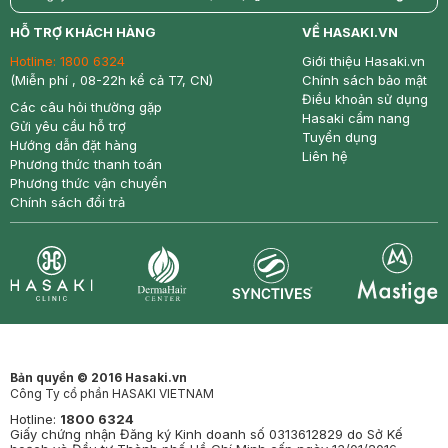
return
nowfree
price
HỖ TRỢ KHÁCH HÀNG
VỀ HASAKI.VN
Hotline:
1800 6324
Giới thiệu Hasaki.vn
(Miễn phí , 08-22h kể cả T7, CN)
Chính sách bảo mật
Điều khoản sử dụng
Các câu hỏi thường gặp
Hasaki cẩm nang
Gửi yêu cầu hỗ trợ
Tuyển dụng
Hướng dẫn đặt hàng
Liên hệ
Phương thức thanh toán
Phương thức vận chuyển
Chính sách đổi trả
Synctives
Clinic
Dermahair
Mastige
Bản quyền © 2016 Hasaki.vn
Công Ty cổ phần HASAKI VIETNAM
Hotline:
1800 6324
Giấy chứng nhận Đăng ký Kinh doanh số 0313612829 do Sở Kế