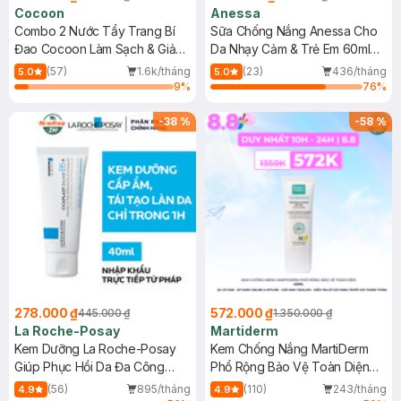
Cocoon
Anessa
Combo 2 Nước Tẩy Trang Bí
Sữa Chống Nắng Anessa Cho
Đao Cocoon Làm Sạch & Giảm
Da Nhạy Cảm & Trẻ Em 60ml
Dầu 500ml
(Mới)
(57)
1.6k/tháng
(23)
436/tháng
5.0
5.0
9
%
76
%
-
38
%
-
58
%
278.000 ₫
572.000 ₫
445.000 ₫
1.350.000 ₫
La Roche-Posay
Martiderm
Kem Dưỡng La Roche-Posay
Kem Chống Nắng MartiDerm
Giúp Phục Hồi Da Đa Công
Phổ Rộng Bảo Vệ Toàn Diện
Dụng 40ml
40ml
(56)
895/tháng
(110)
243/tháng
4.9
4.9