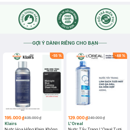
GỢI Ý DÀNH RIÊNG CHO BẠN
-
55
%
-
48
%
195.000 ₫
129.000 ₫
435.000 ₫
249.000 ₫
Klairs
L'Oreal
Nước Hoa Hồng Klairs Không
Nước Tẩy Trang L'Oreal Tươi