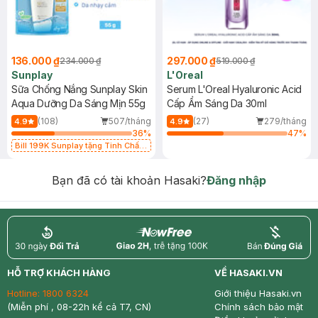
136.000 ₫
297.000 ₫
234.000 ₫
519.000 ₫
Sunplay
L'Oreal
Sữa Chống Nắng Sunplay Skin
Serum L'Oreal Hyaluronic Acid
Aqua Dưỡng Da Sáng Mịn 55g
Cấp Ẩm Sáng Da 30ml
(108)
507/tháng
(27)
279/tháng
4.9
4.9
36
%
47
%
Bill 199K Sunplay tặng Tinh Chất
Chống Nắng 7g trị giá 30K (SL có
hạn)
Bạn đã có tài khoản Hasaki?
Đăng nhập
return
nowfree
price
HỖ TRỢ KHÁCH HÀNG
VỀ HASAKI.VN
Hotline:
1800 6324
Giới thiệu Hasaki.vn
(Miễn phí , 08-22h kể cả T7, CN)
Chính sách bảo mật