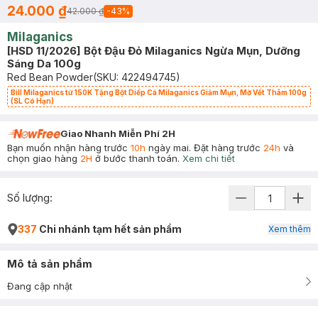
24.000 ₫
42.000 ₫
-
43
%
Milaganics
[HSD 11/2026] Bột Đậu Đỏ Milaganics Ngừa Mụn, Dưỡng
Sáng Da 100g
Red Bean Powder
(SKU:
422494745
)
Bill Milaganics từ 150K Tặng Bột Diếp Cá Milaganics Giảm Mụn, Mờ Vết Thâm 100g
(SL Có Hạn)
Giao Nhanh Miễn Phí 2H
Bạn muốn nhận hàng trước
10h
ngày mai. Đặt hàng trước
24h
và
chọn giao hàng
2H
ở bước thanh toán.
Xem chi tiết
Số lượng:
337
Chi nhánh tạm hết sản phẩm
Xem thêm
Mô tả sản phẩm
Đang cập nhật