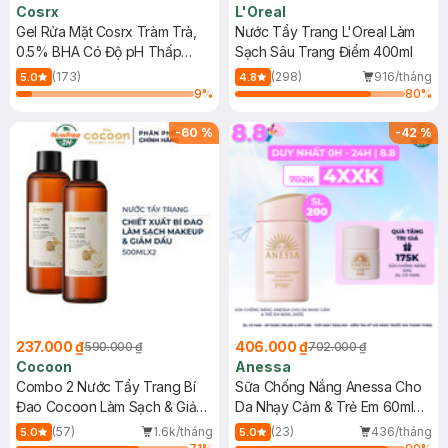
Cosrx
L'Oreal
Gel Rửa Mặt Cosrx Tràm Trà,
Nước Tẩy Trang L'Oreal Làm
0.5% BHA Có Độ pH Thấp
Sạch Sâu Trang Điểm 400ml
150ml
(173)
(298)
916/tháng
5.0
4.8
9
%
80
%
-
60
%
-
42
%
237.000 ₫
406.000 ₫
590.000 ₫
702.000 ₫
Cocoon
Anessa
Combo 2 Nước Tẩy Trang Bí
Sữa Chống Nắng Anessa Cho
Đao Cocoon Làm Sạch & Giảm
Da Nhạy Cảm & Trẻ Em 60ml
Dầu 500ml
(Mới)
(57)
1.6k/tháng
(23)
436/tháng
5.0
5.0