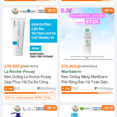
71
%
90
%
-
38
%
-
58
%
278.000 ₫
572.000 ₫
445.000 ₫
1.350.000 ₫
La Roche-Posay
Martiderm
Kem Dưỡng La Roche-Posay
Kem Chống Nắng MartiDerm
Giúp Phục Hồi Da Đa Công
Phổ Rộng Bảo Vệ Toàn Diện
Dụng 40ml
40ml
(56)
895/tháng
(110)
243/tháng
4.9
4.9
72
%
83
%
Bill La roche-posay 399K Tặng
Gel rửa mặt da dầu nhạy cảm 50ml
(SL có hạn)
-
60
%
-
52
%