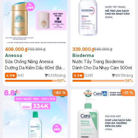
406.000 ₫
339.000 ₫
702.000 ₫
560.000 ₫
Anessa
Bioderma
Sữa Chống Nắng Anessa
Nước Tẩy Trang Bioderma
Dưỡng Da Kiềm Dầu 60ml (Bản
Dành Cho Da Nhạy Cảm 500ml
Mới)
(44)
531/tháng
(228)
861/tháng
4.9
4.9
90
%
36
%
-
40
%
-
31
%