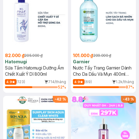
82.000 ₫
101.000 ₫
205.000 ₫
209.000 ₫
Hatomugi
Garnier
Sữa Tắm Hatomugi Dưỡng Ẩm
Nước Tẩy Trang Garnier Dành
Chiết Xuất Ý Dĩ 800ml
Cho Da Dầu Và Mụn 400ml
(Mới)
(123)
714/tháng
(69)
1.2k/tháng
4.9
4.9
52
%
87
%
-
42
%
-
43
%