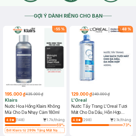
GỢI Ý DÀNH RIÊNG CHO BẠN
-
55
%
-
48
%
195.000 ₫
129.000 ₫
435.000 ₫
249.000 ₫
Klairs
L'Oreal
Nước Hoa Hồng Klairs Không
Nước Tẩy Trang L'Oreal Tươi
Mùi Cho Da Nhạy Cảm 180ml
Mát Cho Da Dầu, Hỗn Hợp
400ml
(148)
1.7k/tháng
(298)
2.1k/tháng
4.8
4.8
69
%
73
%
Bill Klairs từ 299k Tặng Mặt Nạ
Làm Dịu Da & Kiểm Soát Dầu Nhờn