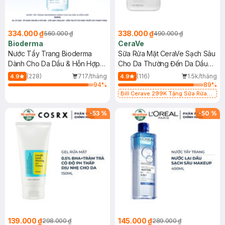
334.000 ₫
338.000 ₫
560.000 ₫
490.000 ₫
Bioderma
CeraVe
Nước Tẩy Trang Bioderma
Sữa Rửa Mặt CeraVe Sạch Sâu
Dành Cho Da Dầu & Hỗn Hợp
Cho Da Thường Đến Da Dầu
500ml
473ml
(228)
717/tháng
(116)
1.5k/tháng
4.9
4.9
94
%
89
%
Bill Cerave 299K Tặng Sữa Rửa
Mặt Cerave 30ml (SL có hạn)
-
53
%
-
50
%
139.000 ₫
145.000 ₫
298.000 ₫
289.000 ₫