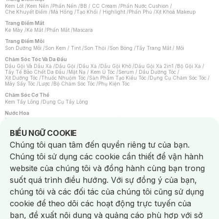
Kem Lót
/
Kem Nền
/
Phấn Nền
/
BB / CC Cream
/
Phấn Nước Cushion
/
Che Khuyết Điểm
/
Má Hồng
/
Tạo Khối / Highlight
/
Phấn Phủ
/
Xịt Khoá Makeup
Trang Điểm Mắt
Kẻ Mày
/
Kẻ Mắt
/
Phấn Mắt
/
Mascara
Trang Điểm Môi
Son Dưỡng Môi
/
Son Kem / Tint
/
Son Thỏi
/
Son Bóng
/
Tẩy Trang Mắt / Môi
Chăm Sóc Tóc Và Da Đầu
Dầu Gội Và Dầu Xả
/
Dầu Gội
/
Dầu Xả
/
Dầu Gội Khô
/
Dầu Gội Xả 2in1
/
Bộ Gội Xả
/
Tẩy Tế Bào Chết Da Đầu
/
Mặt Nạ / Kem Ủ Tóc
/
Serum / Dầu Dưỡng Tóc
/
Xịt Dưỡng Tóc
/
Thuốc Nhuộm Tóc
/
Sản Phẩm Tạo Kiểu Tóc
/
Dụng Cụ Chăm Sóc Tóc
/
Máy Sấy Tóc
/
Lược
/
Bộ Chăm Sóc Tóc
/
Phụ Kiện Tóc
Chăm Sóc Cơ Thể
Kem Tẩy Lông
/
Dụng Cụ Tẩy Lông
Nước Hoa
Nước Hoa Nữ
/
Nước Hoa Nam
/
Nước Hoa Cao Cấp
/
Xịt Thơm Toàn Thân
/
Nước Hoa Vùng Kín
Notice about cookies usage
BIỂU NGỮ COOKIE
Chăm Sóc Cá Nhân
Chúng tôi quan tâm đến quyền riêng tư của bạn.
Chống Muỗi
/
Khẩu Trang
/
Máy Massage
/
Mặt Nạ Xông Hơi
/
Nước Rửa Tay
/
Sản Phẩm Chăm Sóc Khác
/
Bàn Chải Đánh Răng
/
Bàn Chải Điện
/
Chúng tôi sử dụng các cookie cần thiết để vận hành
Hỗ Trợ Trắng Răng
/
Kem Đánh Răng
/
Máy Tăm Nước
/
Nước Súc Miệng
/
Tăm / Chỉ Nha Khoa
/
Xịt Thơm Miệng
/
Dung Dịch Vệ Sinh
/
Dưỡng Vùng Kín
/
website của chúng tôi và đồng hành cùng bạn trong
Khăn Ướt Vệ Sinh Vùng Kín
/
Băng Vệ Sinh
/
Tampon
/
Bọt Cạo Râu
/
Dao Cạo Râu
/
Máy Cạo Râu
suốt quá trình điều hướng. Với sự đồng ý của bạn,
Vấn Đề Về Da
chúng tôi và các đối tác của chúng tôi cũng sử dụng
Da Dầu / Lỗ Chân Lông To
/
Da Khô / Mất Nước
/
Da Lão Hóa
/
Da Mụn
/
Da Nhạy Cảm / Kích Ứng
/
Da Xỉn Màu
/
Thâm / Nám / Tàn Nhang
/
cookie để theo dõi các hoạt động trực tuyến của
Quầng Thâm & Bọng Mắt
/
Sẹo
/
Viêm Da Cơ Địa
bạn, đề xuất nội dung và quảng cáo phù hợp với sở
Dụng Cụ / Phụ Kiện Chăm Sóc Da