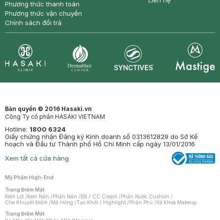
Liên hệ
Phương thức thanh toán
Phương thức vận chuyển
Chính sách đổi trả
Synctives
Clinic
Dermahair
Mastige
Bản quyền © 2016 Hasaki.vn
Công Ty cổ phần HASAKI VIETNAM
Hotline:
1800 6324
Giấy chứng nhận Đăng ký Kinh doanh số 0313612829 do Sở Kế
hoạch và Đầu tư Thành phố Hồ Chí Minh cấp ngày 13/01/2016
Xem tất cả cửa hàng
Mỹ Phẩm High-End
Trang Điểm Mặt
Kem Lót
/
Kem Nền
/
Phấn Nền
/
BB / CC Cream
/
Phấn Nước Cushion
/
Che Khuyết Điểm
/
Má Hồng
/
Tạo Khối / Highlight
/
Phấn Phủ
/
Xịt Khoá Makeup
Trang Điểm Mắt