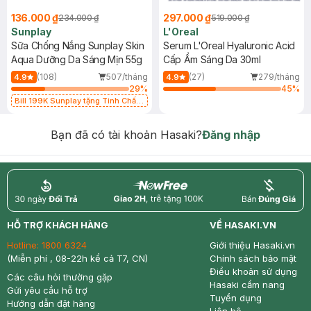
136.000 ₫
297.000 ₫
234.000 ₫
519.000 ₫
Sunplay
L'Oreal
Sữa Chống Nắng Sunplay Skin
Serum L'Oreal Hyaluronic Acid
Aqua Dưỡng Da Sáng Mịn 55g
Cấp Ẩm Sáng Da 30ml
(108)
507/tháng
(27)
279/tháng
4.9
4.9
29
%
45
%
Bill 199K Sunplay tặng Tinh Chất
Chống Nắng 7g trị giá 30K (SL có
hạn)
Bạn đã có tài khoản Hasaki?
Đăng nhập
return
nowfree
price
HỖ TRỢ KHÁCH HÀNG
VỀ HASAKI.VN
Hotline:
1800 6324
Giới thiệu Hasaki.vn
(Miễn phí , 08-22h kể cả T7, CN)
Chính sách bảo mật
Điều khoản sử dụng
Các câu hỏi thường gặp
Hasaki cẩm nang
Gửi yêu cầu hỗ trợ
Tuyển dụng
Hướng dẫn đặt hàng