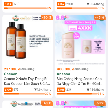
150ml
(173)
(298)
984/tháng
5.0
4.8
9
%
38
%
-
60
%
-
42
%
237.000 ₫
406.000 ₫
590.000 ₫
702.000 ₫
Cocoon
Anessa
Combo 2 Nước Tẩy Trang Bí
Sữa Chống Nắng Anessa Cho
Đao Cocoon Làm Sạch & Giảm
Da Nhạy Cảm & Trẻ Em 60ml
Dầu 500ml
(Mới)
(57)
1.6k/tháng
(23)
436/tháng
5.0
5.0
37
%
86
%
-
40
%
-
58
%