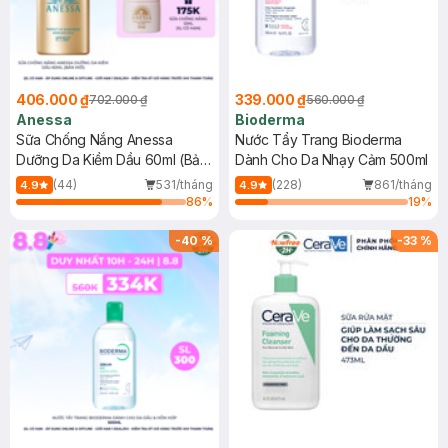
406.000 ₫
339.000 ₫
702.000 ₫
560.000 ₫
Anessa
Bioderma
Sữa Chống Nắng Anessa
Nước Tẩy Trang Bioderma
Dưỡng Da Kiềm Dầu 60ml (Bản
Dành Cho Da Nhạy Cảm 500ml
Mới)
(44)
531/tháng
(228)
861/tháng
4.9
4.9
86
%
19
%
-
40
%
-
33
%