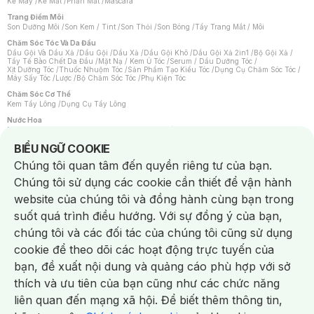
Kẻ Mày
/
Kẻ Mắt
/
Phấn Mắt
/
Mascara
Trang Điểm Môi
Son Dưỡng Môi
/
Son Kem / Tint
/
Son Thỏi
/
Son Bóng
/
Tẩy Trang Mắt / Môi
Chăm Sóc Tóc Và Da Đầu
Dầu Gội Và Dầu Xả
/
Dầu Gội
/
Dầu Xả
/
Dầu Gội Khô
/
Dầu Gội Xả 2in1
/
Bộ Gội Xả
/
Tẩy Tế Bào Chết Da Đầu
/
Mặt Nạ / Kem Ủ Tóc
/
Serum / Dầu Dưỡng Tóc
/
Xịt Dưỡng Tóc
/
Thuốc Nhuộm Tóc
/
Sản Phẩm Tạo Kiểu Tóc
/
Dụng Cụ Chăm Sóc Tóc
/
Máy Sấy Tóc
/
Lược
/
Bộ Chăm Sóc Tóc
/
Phụ Kiện Tóc
Chăm Sóc Cơ Thể
Kem Tẩy Lông
/
Dụng Cụ Tẩy Lông
Nước Hoa
Nước Hoa Nữ
/
Nước Hoa Nam
/
Nước Hoa Cao Cấp
/
Xịt Thơm Toàn Thân
/
Nước Hoa Vùng Kín
Notice about cookies usage
BIỂU NGỮ COOKIE
Chăm Sóc Cá Nhân
Chúng tôi quan tâm đến quyền riêng tư của bạn.
Chống Muỗi
/
Khẩu Trang
/
Máy Massage
/
Mặt Nạ Xông Hơi
/
Nước Rửa Tay
/
Sản Phẩm Chăm Sóc Khác
/
Bàn Chải Đánh Răng
/
Bàn Chải Điện
/
Chúng tôi sử dụng các cookie cần thiết để vận hành
Hỗ Trợ Trắng Răng
/
Kem Đánh Răng
/
Máy Tăm Nước
/
Nước Súc Miệng
/
Tăm / Chỉ Nha Khoa
/
Xịt Thơm Miệng
/
Dung Dịch Vệ Sinh
/
Dưỡng Vùng Kín
/
website của chúng tôi và đồng hành cùng bạn trong
Khăn Ướt Vệ Sinh Vùng Kín
/
Băng Vệ Sinh
/
Tampon
/
Bọt Cạo Râu
/
Dao Cạo Râu
/
Máy Cạo Râu
suốt quá trình điều hướng. Với sự đồng ý của bạn,
Vấn Đề Về Da
chúng tôi và các đối tác của chúng tôi cũng sử dụng
Da Dầu / Lỗ Chân Lông To
/
Da Khô / Mất Nước
/
Da Lão Hóa
/
Da Mụn
/
Da Nhạy Cảm / Kích Ứng
/
Da Xỉn Màu
/
Thâm / Nám / Tàn Nhang
/
cookie để theo dõi các hoạt động trực tuyến của
Quầng Thâm & Bọng Mắt
/
Sẹo
/
Viêm Da Cơ Địa
bạn, đề xuất nội dung và quảng cáo phù hợp với sở
Dụng Cụ / Phụ Kiện Chăm Sóc Da
Chat i
Bông Tẩy Trang
/
Khăn Lau Mặt Khô
/
Dụng Cụ / Máy Rửa Mặt
/
Máy Chăm Sóc Da
/
thích và ưu tiên của bạn cũng như các chức năng
Dụng Cụ Chăm Sóc Khác
liên quan đến mạng xã hội. Để biết thêm thông tin,