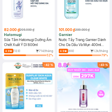
82.000 ₫
101.000 ₫
205.000 ₫
209.000 ₫
Hatomugi
Garnier
Sữa Tắm Hatomugi Dưỡng Ẩm
Nước Tẩy Trang Garnier Dành
Chiết Xuất Ý Dĩ 800ml
Cho Da Dầu Và Mụn 400ml
(Mới)
(123)
714/tháng
(69)
1.2k/tháng
4.9
4.9
52
%
79
%
-
42
%
-
43
%