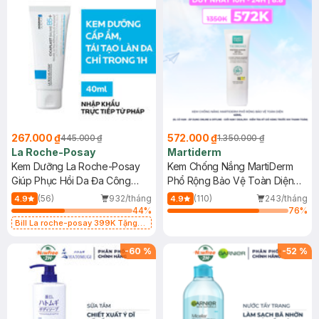
267.000 ₫
572.000 ₫
445.000 ₫
1.350.000 ₫
La Roche-Posay
Martiderm
Kem Dưỡng La Roche-Posay
Kem Chống Nắng MartiDerm
Giúp Phục Hồi Da Đa Công
Phổ Rộng Bảo Vệ Toàn Diện
Dụng 40ml
40ml
(56)
932/tháng
(110)
243/tháng
4.9
4.9
44
%
76
%
Bill La roche-posay 399K Tặng
Gel rửa mặt da dầu nhạy cảm 50ml
(SL có hạn)
-
60
%
-
52
%