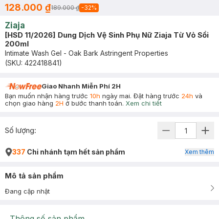
128.000 ₫
189.000 ₫
-
32
%
Ziaja
[HSD 11/2026] Dung Dịch Vệ Sinh Phụ Nữ Ziaja Từ Vỏ Sồi
200ml
Intimate Wash Gel - Oak Bark Astringent Properties
(SKU:
422418841
)
Giao Nhanh Miễn Phí 2H
Bạn muốn nhận hàng trước
10h
ngày mai. Đặt hàng trước
24h
và
chọn giao hàng
2H
ở bước thanh toán.
Xem chi tiết
Số lượng:
337
Chi nhánh tạm hết sản phẩm
Xem thêm
Mô tả sản phẩm
Đang cập nhật
Thông số sản phẩm