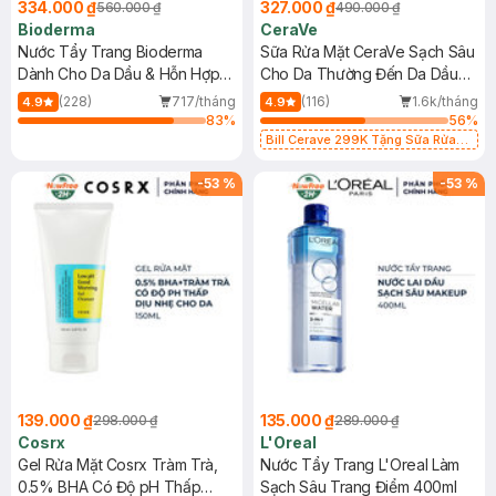
334.000 ₫
327.000 ₫
560.000 ₫
490.000 ₫
Bioderma
CeraVe
Nước Tẩy Trang Bioderma
Sữa Rửa Mặt CeraVe Sạch Sâu
Dành Cho Da Dầu & Hỗn Hợp
Cho Da Thường Đến Da Dầu
500ml
473ml
(228)
717/tháng
(116)
1.6k/tháng
4.9
4.9
83
%
56
%
Bill Cerave 299K Tặng Sữa Rửa
Mặt Cerave 30ml (SL có hạn)
-
53
%
-
53
%
139.000 ₫
135.000 ₫
298.000 ₫
289.000 ₫
Cosrx
L'Oreal
Gel Rửa Mặt Cosrx Tràm Trà,
Nước Tẩy Trang L'Oreal Làm
0.5% BHA Có Độ pH Thấp
Sạch Sâu Trang Điểm 400ml