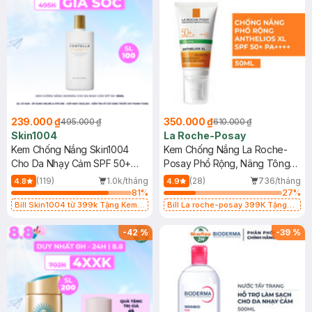
239.000 ₫
350.000 ₫
495.000 ₫
610.000 ₫
Skin1004
La Roche-Posay
Kem Chống Nắng Skin1004
Kem Chống Nắng La Roche-
Cho Da Nhạy Cảm SPF 50+
Posay Phổ Rộng, Nâng Tông
50ml
Kiềm Dầu 50ml
(119)
1.0k/tháng
(28)
736/tháng
4.8
4.9
81
%
27
%
Bill Skin1004 từ 399k Tặng Kem
Bill La roche-posay 399K Tặng
Chống Nắng Cho Da Nhạy Cảm
Gel rửa mặt da dầu nhạy cảm 50ml
SPF 50+ 20ml (SL Có Hạn)
(SL có hạn)
-
42
%
-
39
%