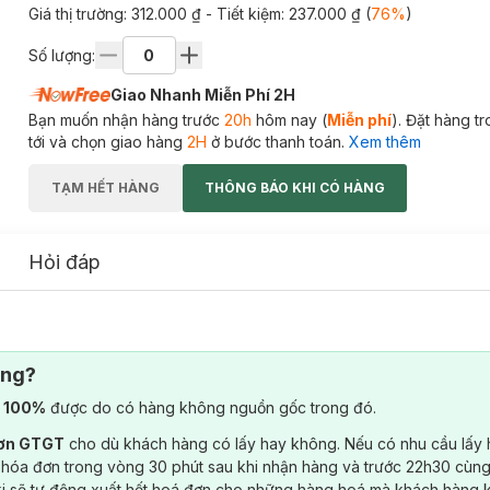
Giá thị trường:
312.000 ₫
- Tiết kiệm:
237.000 ₫
(
76
%
)
Số lượng:
Giao Nhanh Miễn Phí 2H
Bạn muốn nhận hàng trước
20h
hôm nay (
Miễn phí
). Đặt hàng t
tới và chọn giao hàng
2H
ở bước thanh toán.
Xem thêm
TẠM HẾT HÀNG
THÔNG BÁO KHI CÓ HÀNG
Hỏi đáp
ông?
) 100%
được do có hàng không nguồn gốc trong đó.
đơn GTGT
cho dù khách hàng có lấy hay không. Nếu có nhu cầu lấy
 hóa đơn trong vòng 30 phút sau khi nhận hàng và trước 22h30 cùng
ki sẽ tự động xuất hết hoá đơn cho những hàng hoá mà khách hàng 