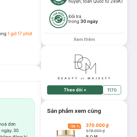
huyện, toàn Quốc từ 249K)
Đổi trả
trong
30 ngày
rong
1 giờ 17 phút
Xem thêm
Theo dõi
+
1170
Sản phẩm xem cùng
 hoá đơn
370.000 ₫
-
36
%
 ngày. 30
578.000 ₫
B.O.M
không đăng kí