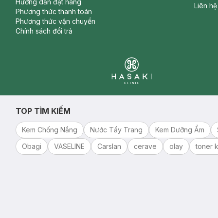
Hướng dẫn đặt hàng
Liên hệ
Phương thức thanh toán
Phương thức vận chuyển
Chính sách đổi trả
Clinic
TOP TÌM KIẾM
Kem Chống Nắng
Nước Tẩy Trang
Kem Dưỡng Ẩm
Obagi
VASELINE
Carslan
cerave
olay
toner k