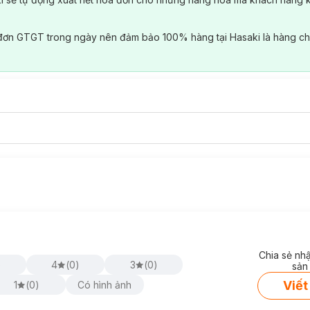
đơn GTGT trong ngày nên đảm bảo 100% hàng tại Hasaki là hàng ch
Chia sẻ nh
)
4
(
0
)
3
(
0
)
sản
Viết
1
(
0
)
Có hình ảnh