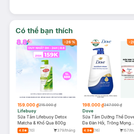
Có thể bạn thích
-
42
%
-
26
%
-
2
159.000 ₫
198.000 ₫
215.000 ₫
247.000 ₫
Lifebuoy
Dove
a
Sữa Tắm Lifebuoy Detox
Sữa Tắm Dưỡng Thể Dov
ml
Matcha & Khổ Qua 800g
Da Đàn Hồi, Trông Mọng
Nước 900g
/tháng
(10)
379/tháng
(16)
157/t
4.8
4.9