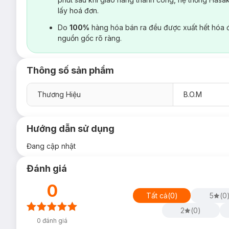
lấy hoá đơn.
Do
100%
hàng hóa bán ra đều được xuất hết hóa 
nguồn gốc rõ ràng.
Thông số sản phẩm
Thương Hiệu
B.O.M
Hướng dẫn sử dụng
Đang cập nhật
Đánh giá
0
Tất cả
(
0
)
5
(
0
2
(
0
)
0
đánh giá