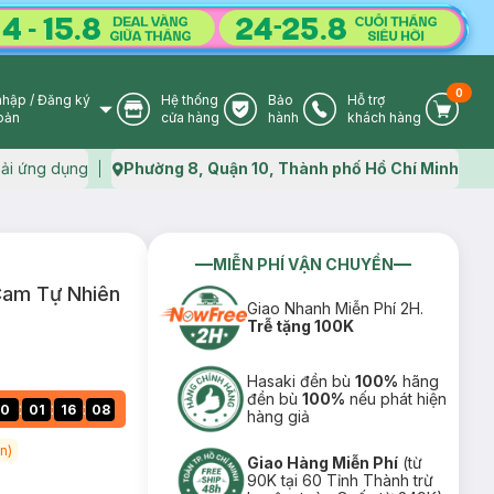
0
nhập
/
Đăng ký
Hệ thống
Bảo
Hỗ trợ
User Icon
Store Icon
Warranty Icon
Phone Icon
Cart I
oản
cửa hàng
hành
khách hàng
ải ứng dụng
Phường 8, Quận 10, Thành phố Hồ Chí Minh
Map icon
MIỄN PHÍ VẬN CHUYỂN
Cam Tự Nhiên
Giao Nhanh Miễn Phí 2H.
Trễ tặng 100K
Hasaki đền bù
100%
hãng
đền bù
100%
nếu phát hiện
:
:
:
0
01
16
07
hàng giả
n)
Giao Hàng Miễn Phí
(từ
90K tại 60 Tỉnh Thành trừ