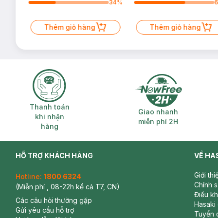
70
%
34
%
Thêm giỏ hàng
Thêm giỏ hàng
Thanh toán khi nhận hàng
Giao nhanh miễ
Thanh toán
Giao nhanh
khi nhận
miễn phí 2H
hàng
HỖ TRỢ KHÁCH HÀNG
VỀ HA
Giới th
Hotline:
1800 6324
Chính 
(Miễn phí , 08-22h kể cả T7, CN)
Điều k
Các câu hỏi thường gặp
Hasaki
Gửi yêu cầu hỗ trợ
Tuyển 