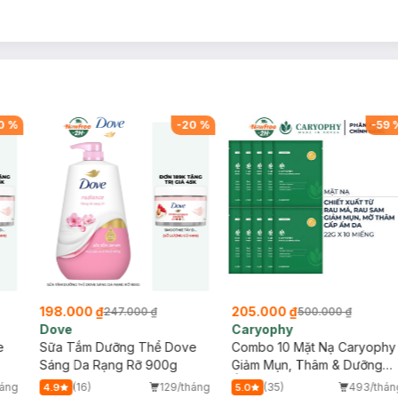
0
%
-
20
%
-
59
198.000 ₫
205.000 ₫
247.000 ₫
500.000 ₫
Dove
Caryophy
e
Sữa Tắm Dưỡng Thể Dove
Combo 10 Mặt Nạ Caryophy
Sáng Da Rạng Rỡ 900g
Giảm Mụn, Thâm & Dưỡng
Ẩm Da 22g
háng
(16)
129/tháng
(35)
493/thán
4.9
5.0