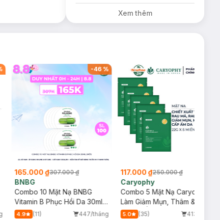
Đỏ Cherry 3.3g trị
Xem thêm
giá 378K (SL có
hạn)
%
-
46
%
-
53
%
165.000 ₫
117.000 ₫
307.000 ₫
250.000 ₫
BNBG
Caryophy
Combo 10 Mặt Nạ BNBG
Combo 5 Mặt Nạ Caryophy
Vitamin B Phục Hồi Da 30ml
Làm Giảm Mụn, Thâm &
(Mới)
Dưỡng Ẩm Da 22g
g
(11)
447/tháng
(35)
413/tháng
4.9
5.0