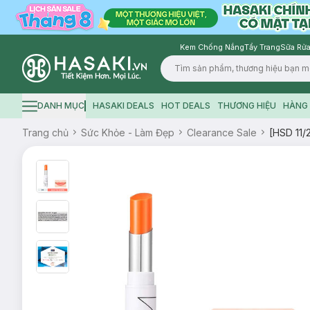
Kem Chống Nắng
Tẩy Trang
Sữa Rửa
Logo
DANH MỤC
HASAKI DEALS
HOT DEALS
THƯƠNG HIỆU
HÀNG 
Hamburger icon
Trang chủ
Sức Khỏe - Làm Đẹp
Clearance Sale
[HSD 11/