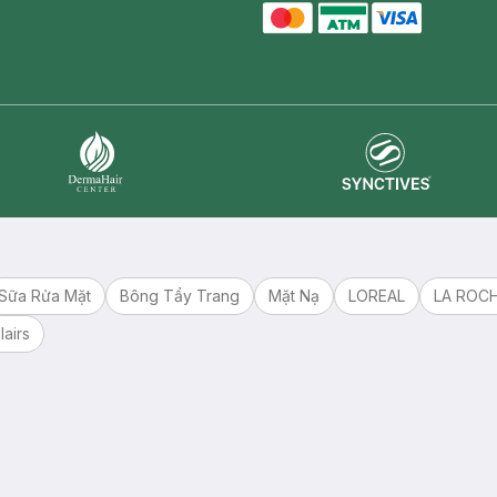
master card
ATM card
visa card
Synctives
Dermahair
Sữa Rửa Mặt
Bông Tẩy Trang
Mặt Nạ
LOREAL
LA ROC
lairs