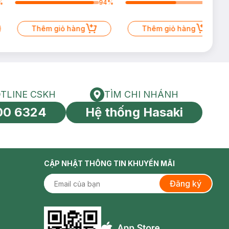
%
94
%
60
%
Thêm giỏ hàng
Thêm giỏ hàng
TLINE CSKH
TÌM CHI NHÁNH
HOTLINE CSKH
Tìm chi nhánh
00 6324
Hệ thống Hasaki
tín toàn cầu
CẬP NHẬT THÔNG TIN KHUYẾN MÃI
Đăng ký