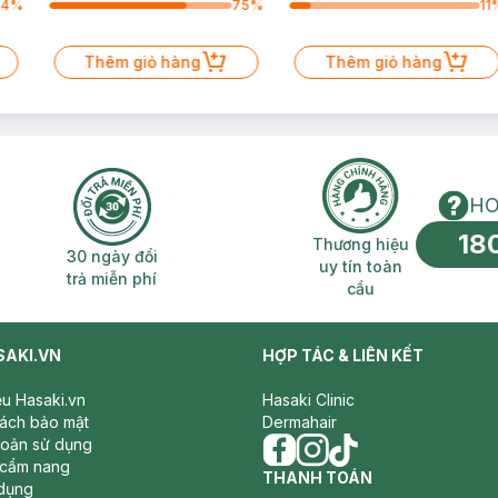
64
%
75
%
11
Thêm giỏ hàng
Thêm giỏ hàng
HO
18
n phí 2H
30 ngày đổi trả miễn phí
Thương hiệu uy 
Thương hiệu
30 ngày đổi
uy tín toàn
trả miễn phí
cầu
SAKI.VN
HỢP TÁC & LIÊN KẾT
iệu Hasaki.vn
Hasaki Clinic
sách bảo mật
Dermahair
hoản sử dụng
 cẩm nang
facebook
THANH TOÁN
instagram
tiktok
dụng