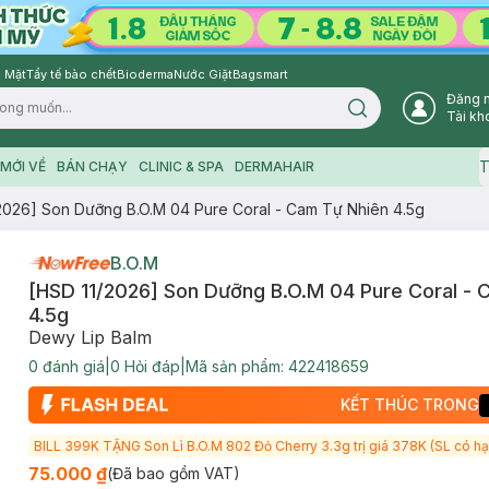
 Mặt
Tẩy tế bào chết
Bioderma
Nước Giặt
Bagsmart
Đăng 
Search icon
Tài kh
T
MỚI VỀ
BÁN CHẠY
CLINIC & SPA
DERMAHAIR
2026] Son Dưỡng B.O.M 04 Pure Coral - Cam Tự Nhiên 4.5g
B.O.M
[HSD 11/2026] Son Dưỡng B.O.M 04 Pure Coral - 
4.5g
Dewy Lip Balm
0
đánh giá
|
0
Hỏi đáp
|
Mã sản phẩm:
422418659
KẾT THÚC TRONG
BILL 399K TẶNG Son Lì B.O.M 802 Đỏ Cherry 3.3g trị giá 378K (SL có hạ
75.000 ₫
(Đã bao gồm VAT)