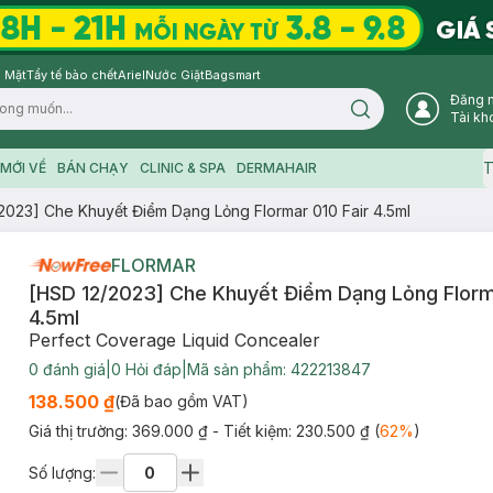
 Mặt
Tẩy tế bào chết
Ariel
Nước Giặt
Bagsmart
Đăng 
Search icon
Tài kh
T
MỚI VỀ
BÁN CHẠY
CLINIC & SPA
DERMAHAIR
2023] Che Khuyết Điểm Dạng Lỏng Flormar 010 Fair 4.5ml
FLORMAR
[HSD 12/2023] Che Khuyết Điểm Dạng Lỏng Florma
4.5ml
Perfect Coverage Liquid Concealer
0
đánh giá
|
0
Hỏi đáp
|
Mã sản phẩm:
422213847
138.500 ₫
(Đã bao gồm VAT)
Giá thị trường:
369.000 ₫
- Tiết kiệm:
230.500 ₫
(
62
%
)
Số lượng: