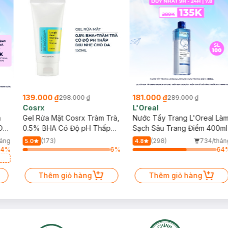
139.000 ₫
181.000 ₫
298.000 ₫
289.000 ₫
Cosrx
L'Oreal
h
Gel Rửa Mặt Cosrx Tràm Trà,
Nước Tẩy Trang L'Oreal Là
Da
0.5% BHA Có Độ pH Thấp
Sạch Sâu Trang Điểm 400ml
150ml
háng
(173)
(298)
734/thán
5.0
4.8
64
%
6
%
64
a
Thêm giỏ hàng
Thêm giỏ hàng