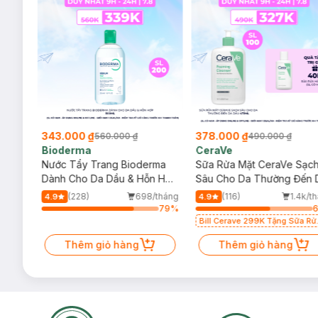
343.000 ₫
378.000 ₫
560.000 ₫
490.000 ₫
Bioderma
CeraVe
rma
Nước Tẩy Trang Bioderma
Sữa Rửa Mặt CeraVe Sạc
m
Dành Cho Da Dầu & Hỗn Hợp
Sâu Cho Da Thường Đến 
500ml
Dầu 473ml
/tháng
(228)
698/tháng
(116)
1.4k/t
4.9
4.9
72
%
79
%
Bill Cerave 299K Tặng Sữa Rử
Mặt Cerave 30ml (SL có hạn)
Thêm giỏ hàng
Thêm giỏ hàng