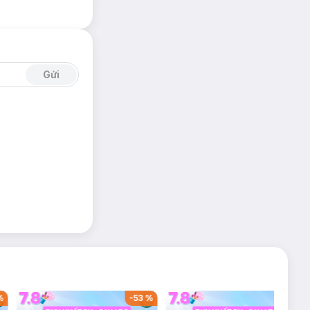
Gửi
%
-
53
%
-
38
%