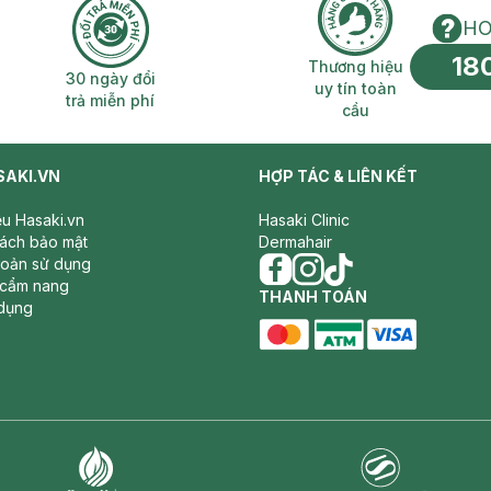
HO
18
n phí 2H
30 ngày đổi trả miễn phí
Thương hiệu uy 
Thương hiệu
30 ngày đổi
uy tín toàn
trả miễn phí
cầu
SAKI.VN
HỢP TÁC & LIÊN KẾT
iệu Hasaki.vn
Hasaki Clinic
sách bảo mật
Dermahair
hoản sử dụng
 cẩm nang
facebook
THANH TOÁN
instagram
tiktok
dụng
master card
ATM card
visa card