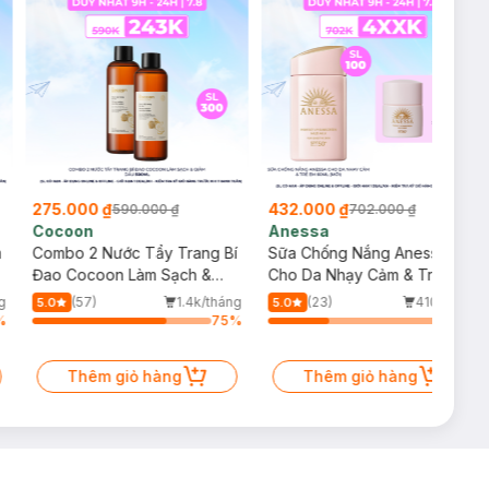
275.000 ₫
432.000 ₫
590.000 ₫
702.000 ₫
Cocoon
Anessa
m
Combo 2 Nước Tẩy Trang Bí
Sữa Chống Nắng Anessa
Đao Cocoon Làm Sạch &
Cho Da Nhạy Cảm & Trẻ Em
Giảm Dầu 500ml
60ml (Mới)
g
(57)
1.4k/tháng
(23)
410/tháng
5.0
5.0
%
75
%
34
%
Thêm giỏ hàng
Thêm giỏ hàng