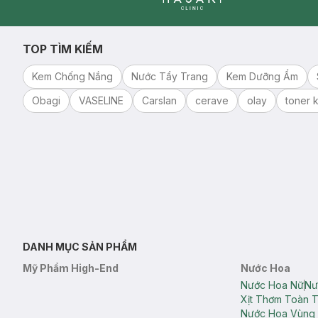
Clinic
TOP TÌM KIẾM
Kem Chống Nắng
Nước Tẩy Trang
Kem Dưỡng Ẩm
Obagi
VASELINE
Carslan
cerave
olay
toner k
DANH MỤC SẢN PHẨM
Mỹ Phẩm High-End
Nước Hoa
Nước Hoa Nữ
Nư
Xịt Thơm Toàn 
Nước Hoa Vùng 