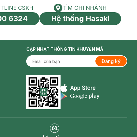
TLINE CSKH
TÌM CHI NHÁNH
HOTLINE CSKH
Tìm chi nhánh
00 6324
Hệ thống Hasaki
tín toàn cầu
CẬP NHẬT THÔNG TIN KHUYẾN MÃI
Đăng ký
Appstore icon
Goolge Play icon