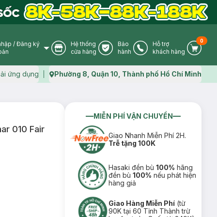
0
nhập
/
Đăng ký
Hệ thống
Bảo
Hỗ trợ
User Icon
Store Icon
Warranty Icon
Phone Icon
Cart I
oản
cửa hàng
hành
khách hàng
ải ứng dụng
Phường 8, Quận 10, Thành phố Hồ Chí Minh
Map icon
MIỄN PHÍ VẬN CHUYỂN
r 010 Fair
Giao Nhanh Miễn Phí 2H.
Trễ tặng 100K
Hasaki đền bù
100%
hãng
đền bù
100%
nếu phát hiện
hàng giả
Giao Hàng Miễn Phí
(từ
90K tại 60 Tỉnh Thành trừ