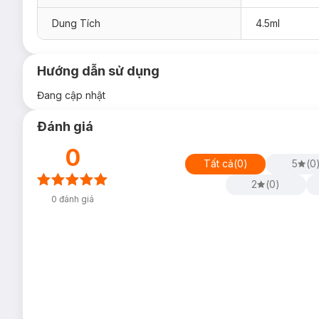
Dung Tích
4.5ml
Hướng dẫn sử dụng
Đang cập nhật
Đánh giá
0
Tất cả
(
0
)
5
(
0
2
(
0
)
0
đánh giá