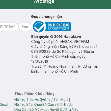
Mastige
Được chứng nhận
HE POSAY
Son
Bản quyền © 2016 Hasaki.vn
Công Ty cổ phần HASAKI VIETNAM
Giấy chứng nhận Đăng ký Kinh doanh số
0313612829 do Sở Kế hoạch và Đầu tư
Thành phố Hồ Chí Minh cấp ngày
13/01/2016
Trụ sở: 71 Hoàng Hoa Thám, Phường Tân
Bình, Thành phố Hồ Chí Minh
Thực Phẩm Chức Năng
Hỗ Trợ Tiêu Hoá
Hỗ Trợ Tim Mạch
Khoa
Hỗ Trợ Sức Khỏe
Bổ Gan / Giải Rượu
Dầu Cá / Bổ Mắt
Hoạt Huyết Dưỡng Não