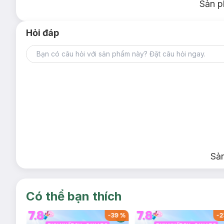
Sản p
Hỏi đáp
Sả
Có thể bạn thích
-
37
%
-
39
%
-
2