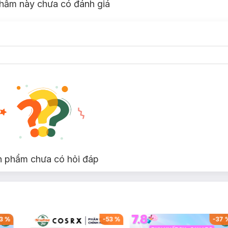
hẩm này chưa có đánh giá
n phẩm chưa có hỏi đáp
3
%
-
53
%
-
37