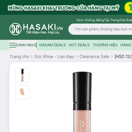
Kem Chống Nắng
Tẩy Trang
Sữa Rửa
Logo
DANH MỤC
HASAKI DEALS
HOT DEALS
THƯƠNG HIỆU
HÀNG 
Hamburger icon
Trang chủ
Sức Khỏe - Làm Đẹp
Clearance Sale
[HSD 12/