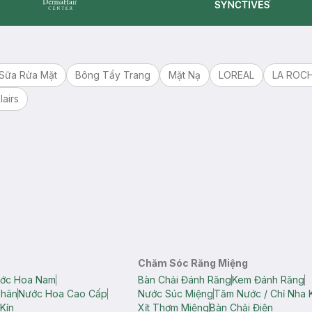
Synctives
Dermahair
Sữa Rửa Mặt
Bông Tẩy Trang
Mặt Nạ
LOREAL
LA ROC
lairs
Chăm Sóc Răng Miệng
ớc Hoa Nam
Bàn Chải Đánh Răng
Kem Đánh Răng
Thân
Nước Hoa Cao Cấp
Nước Súc Miệng
Tăm Nước / Chỉ Nha 
Kín
Xịt Thơm Miệng
Bàn Chải Điện