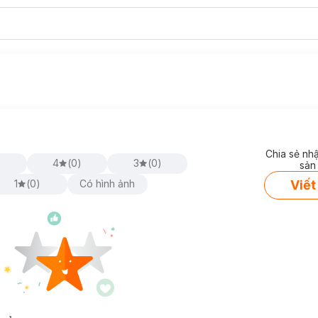
Chia sẻ nh
)
4
(
0
)
3
(
0
)
sản
Viết
1
(
0
)
Có hình ảnh