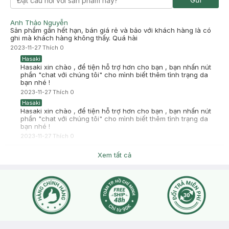
Anh Thảo Nguyễn
Sản phẩm gần hết hạn, bán giá rẻ và bảo với khách hàng là có
ghi mà khách hàng không thấy. Quá hài
2023-11-27
Thích
0
Hasaki
Hasaki xin chào , để tiện hỗ trợ hơn cho bạn , bạn nhấn nút
phần "chat với chúng tôi" cho mình biết thêm tình trạng da
bạn nhé !
2023-11-27
Thích
0
Hasaki
Hasaki xin chào , để tiện hỗ trợ hơn cho bạn , bạn nhấn nút
phần "chat với chúng tôi" cho mình biết thêm tình trạng da
bạn nhé !
2023-11-27
Thích
0
Tran Chau
Xem tất cả
Kem này có tuýp nhỏ ko ạ
2023-08-06
Thích
0
Dương Vân
chào Hasaki, chai chống nắng này sản xuất ở đâu mà để
false và được giảm giá nhiều vậy ạ?
2023-11-04
Thích
0
Hasaki
Chào bạn, sản phẩm này bên mình chưa có size nhỏ ạ