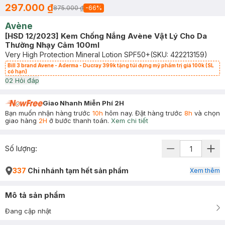
297.000 ₫
875.000 ₫
-
66
%
Avène
[HSD 12/2023] Kem Chống Nắng Avène Vật Lý Cho Da
Thường Nhạy Cảm 100ml
Very High Protection Mineral Lotion SPF50+
(SKU:
422213159
)
Bill 3 brand Avene - Aderma - Ducray 399k tặng túi đựng mỹ phẩm trị giá 100k (SL
có hạn)
0
2
Hỏi đáp
Giao Nhanh Miễn Phí 2H
Bạn muốn nhận hàng trước
10h
hôm nay. Đặt hàng trước
8h
và chọn
giao hàng
2H
ở bước thanh toán.
Xem chi tiết
Số lượng:
337
Chi nhánh tạm hết sản phẩm
Xem thêm
Mô tả sản phẩm
Đang cập nhật