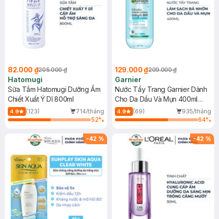
82.000 ₫
129.000 ₫
205.000 ₫
209.000 ₫
Hatomugi
Garnier
Sữa Tắm Hatomugi Dưỡng Ẩm
Nước Tẩy Trang Garnier Dành
Chiết Xuất Ý Dĩ 800ml
Cho Da Dầu Và Mụn 400ml
(Mới)
(123)
714/tháng
(69)
935/tháng
4.9
4.9
52
%
64
%
-
42
%
-
42
%