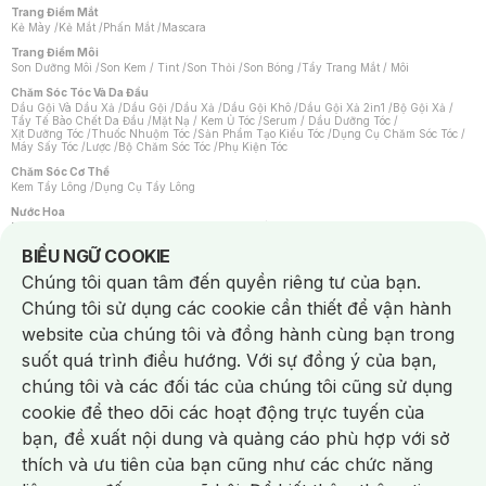
Trang Điểm Mắt
Kẻ Mày
/
Kẻ Mắt
/
Phấn Mắt
/
Mascara
Trang Điểm Môi
Son Dưỡng Môi
/
Son Kem / Tint
/
Son Thỏi
/
Son Bóng
/
Tẩy Trang Mắt / Môi
Chăm Sóc Tóc Và Da Đầu
Dầu Gội Và Dầu Xả
/
Dầu Gội
/
Dầu Xả
/
Dầu Gội Khô
/
Dầu Gội Xả 2in1
/
Bộ Gội Xả
/
Tẩy Tế Bào Chết Da Đầu
/
Mặt Nạ / Kem Ủ Tóc
/
Serum / Dầu Dưỡng Tóc
/
Xịt Dưỡng Tóc
/
Thuốc Nhuộm Tóc
/
Sản Phẩm Tạo Kiểu Tóc
/
Dụng Cụ Chăm Sóc Tóc
/
Máy Sấy Tóc
/
Lược
/
Bộ Chăm Sóc Tóc
/
Phụ Kiện Tóc
Chăm Sóc Cơ Thể
Kem Tẩy Lông
/
Dụng Cụ Tẩy Lông
Nước Hoa
Nước Hoa Nữ
/
Nước Hoa Nam
/
Nước Hoa Cao Cấp
/
Xịt Thơm Toàn Thân
/
Nước Hoa Vùng Kín
Notice about cookies usage
BIỂU NGỮ COOKIE
Chăm Sóc Cá Nhân
Chúng tôi quan tâm đến quyền riêng tư của bạn.
Chống Muỗi
/
Khẩu Trang
/
Máy Massage
/
Mặt Nạ Xông Hơi
/
Nước Rửa Tay
/
Sản Phẩm Chăm Sóc Khác
/
Bàn Chải Đánh Răng
/
Bàn Chải Điện
/
Chúng tôi sử dụng các cookie cần thiết để vận hành
Hỗ Trợ Trắng Răng
/
Kem Đánh Răng
/
Máy Tăm Nước
/
Nước Súc Miệng
/
Tăm / Chỉ Nha Khoa
/
Xịt Thơm Miệng
/
Dung Dịch Vệ Sinh
/
Dưỡng Vùng Kín
/
website của chúng tôi và đồng hành cùng bạn trong
Khăn Ướt Vệ Sinh Vùng Kín
/
Băng Vệ Sinh
/
Tampon
/
Bọt Cạo Râu
/
Dao Cạo Râu
/
Máy Cạo Râu
suốt quá trình điều hướng. Với sự đồng ý của bạn,
Vấn Đề Về Da
chúng tôi và các đối tác của chúng tôi cũng sử dụng
Da Dầu / Lỗ Chân Lông To
/
Da Khô / Mất Nước
/
Da Lão Hóa
/
Da Mụn
/
Da Nhạy Cảm / Kích Ứng
/
Da Xỉn Màu
/
Thâm / Nám / Tàn Nhang
/
cookie để theo dõi các hoạt động trực tuyến của
Quầng Thâm & Bọng Mắt
/
Sẹo
/
Viêm Da Cơ Địa
bạn, đề xuất nội dung và quảng cáo phù hợp với sở
Dụng Cụ / Phụ Kiện Chăm Sóc Da
Chat i
Bông Tẩy Trang
/
Khăn Lau Mặt Khô
/
Dụng Cụ / Máy Rửa Mặt
/
Máy Chăm Sóc Da
/
thích và ưu tiên của bạn cũng như các chức năng
Dụng Cụ Chăm Sóc Khác