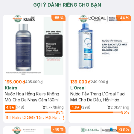
GỢI Ý DÀNH RIÊNG CHO BẠN
2023-08-06
Thích
0
-
55
%
-
44
%
195.000 ₫
139.000 ₫
435.000 ₫
249.000 ₫
Klairs
L'Oreal
Nước Hoa Hồng Klairs Không
Nước Tẩy Trang L'Oreal Tươi
Mùi Cho Da Nhạy Cảm 180ml
Mát Cho Da Dầu, Hỗn Hợp
400ml
(148)
1.7k/tháng
(298)
2.0k/tháng
4.8
4.8
85
%
85
%
Bill Klairs từ 299k Tặng Mặt Nạ
Làm Dịu Da & Kiểm Soát Dầu Nhờn
25ml (SL Có Hạn)
-
46
%
-
38
%