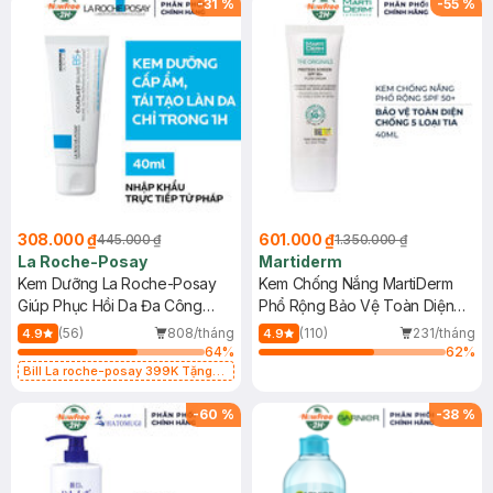
-
31
%
-
55
%
308.000 ₫
601.000 ₫
445.000 ₫
1.350.000 ₫
La Roche-Posay
Martiderm
Kem Dưỡng La Roche-Posay
Kem Chống Nắng MartiDerm
Giúp Phục Hồi Da Đa Công
Phổ Rộng Bảo Vệ Toàn Diện
Dụng 40ml
40ml
(56)
808/tháng
(110)
231/tháng
4.9
4.9
64
%
62
%
Bill La roche-posay 399K Tặng
Gel rửa mặt da dầu nhạy cảm 50ml
(SL có hạn)
-
60
%
-
38
%