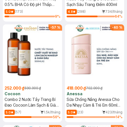
0.5% BHA Có Độ pH Thấp
Sạch Sâu Trang Điểm 400ml
150ml
(173)
(298)
734/tháng
5.0
4.8
9
%
64
%
-
57
%
-
40
%
252.000 ₫
418.000 ₫
590.000 ₫
702.000 ₫
Cocoon
Anessa
Combo 2 Nước Tẩy Trang Bí
Sữa Chống Nắng Anessa Cho
Đao Cocoon Làm Sạch & Giảm
Da Nhạy Cảm & Trẻ Em 60ml
Dầu 500ml
(Mới)
(57)
1.5k/tháng
(23)
423/tháng
5.0
5.0
56
%
14
%