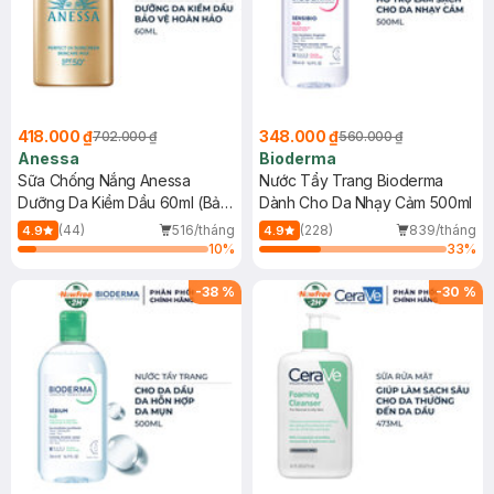
418.000 ₫
348.000 ₫
702.000 ₫
560.000 ₫
Anessa
Bioderma
Sữa Chống Nắng Anessa
Nước Tẩy Trang Bioderma
Dưỡng Da Kiềm Dầu 60ml (Bản
Dành Cho Da Nhạy Cảm 500ml
Mới)
(44)
516/tháng
(228)
839/tháng
4.9
4.9
10
%
33
%
-
38
%
-
30
%