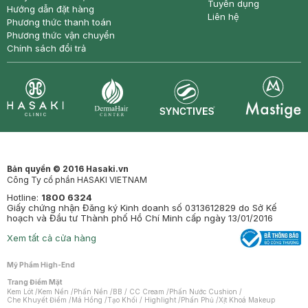
Tuyển dụng
Hướng dẫn đặt hàng
Liên hệ
Phương thức thanh toán
Phương thức vận chuyển
Chính sách đổi trả
Synctives
Clinic
Dermahair
Mastige
Bản quyền © 2016 Hasaki.vn
Công Ty cổ phần HASAKI VIETNAM
Hotline:
1800 6324
Giấy chứng nhận Đăng ký Kinh doanh số 0313612829 do Sở Kế
hoạch và Đầu tư Thành phố Hồ Chí Minh cấp ngày 13/01/2016
Xem tất cả cửa hàng
Mỹ Phẩm High-End
Trang Điểm Mặt
Kem Lót
/
Kem Nền
/
Phấn Nền
/
BB / CC Cream
/
Phấn Nước Cushion
/
Che Khuyết Điểm
/
Má Hồng
/
Tạo Khối / Highlight
/
Phấn Phủ
/
Xịt Khoá Makeup