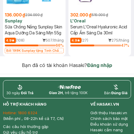
136.000 ₫
302.000 ₫
234.000 ₫
519.000 ₫
Sunplay
L'Oreal
Sữa Chống Nắng Sunplay Skin
Serum L'Oreal Hyaluronic Acid
Aqua Dưỡng Da Sáng Mịn 55g
Cấp Ẩm Sáng Da 30ml
(108)
507/tháng
(27)
275/tháng
4.9
4.9
66
%
47
%
Bill 199K Sunplay tặng Tinh Chất
Chống Nắng 7g trị giá 30K (SL có
hạn)
Bạn đã có tài khoản Hasaki?
Đăng nhập
return
nowfree
price
HỖ TRỢ KHÁCH HÀNG
VỀ HASAKI.VN
Hotline:
1800 6324
Giới thiệu Hasaki.vn
(Miễn phí , 08-22h kể cả T7, CN)
Chính sách bảo mật
Điều khoản sử dụng
Các câu hỏi thường gặp
Hasaki cẩm nang
Gửi yêu cầu hỗ trợ