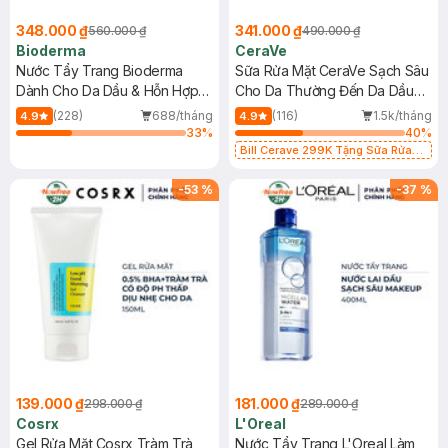
348.000 ₫
341.000 ₫
560.000 ₫
490.000 ₫
Bioderma
CeraVe
Nước Tẩy Trang Bioderma
Sữa Rửa Mặt CeraVe Sạch Sâu
Dành Cho Da Dầu & Hỗn Hợp
Cho Da Thường Đến Da Dầu
500ml
473ml
(228)
688/tháng
(116)
1.5k/tháng
4.9
4.9
33
%
40
%
Bill Cerave 299K Tặng Sữa Rửa
Mặt Cerave 30ml (SL có hạn)
-
53
%
-
37
%
139.000 ₫
181.000 ₫
298.000 ₫
289.000 ₫
Cosrx
L'Oreal
Gel Rửa Mặt Cosrx Tràm Trà,
Nước Tẩy Trang L'Oreal Làm