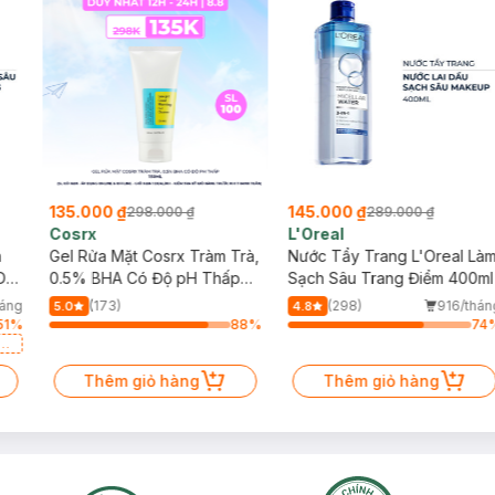
135.000 ₫
145.000 ₫
298.000 ₫
289.000 ₫
Cosrx
L'Oreal
h
Gel Rửa Mặt Cosrx Tràm Trà,
Nước Tẩy Trang L'Oreal Là
Da
0.5% BHA Có Độ pH Thấp
Sạch Sâu Trang Điểm 400ml
150ml
háng
(173)
(298)
916/thán
5.0
4.8
51
%
88
%
74
a
Thêm giỏ hàng
Thêm giỏ hàng