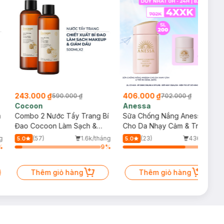
243.000 ₫
406.000 ₫
590.000 ₫
702.000 ₫
Cocoon
Anessa
m
Combo 2 Nước Tẩy Trang Bí
Sữa Chống Nắng Anessa
Đao Cocoon Làm Sạch &
Cho Da Nhạy Cảm & Trẻ Em
Giảm Dầu 500ml
60ml (Mới)
g
(57)
1.6k/tháng
(23)
436/tháng
5.0
5.0
%
9
%
76
%
Thêm giỏ hàng
Thêm giỏ hàng