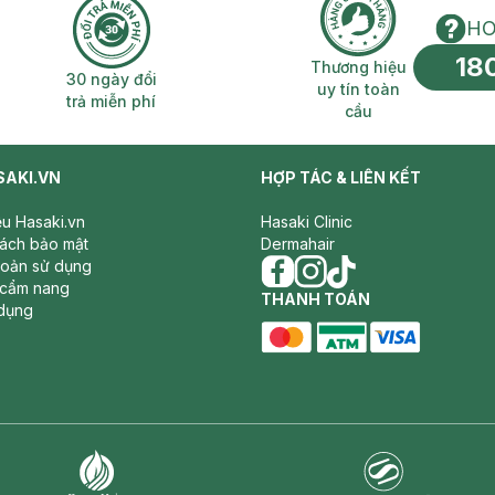
HO
18
n phí 2H
30 ngày đổi trả miễn phí
Thương hiệu uy 
Thương hiệu
30 ngày đổi
uy tín toàn
trả miễn phí
cầu
SAKI.VN
HỢP TÁC & LIÊN KẾT
iệu Hasaki.vn
Hasaki Clinic
sách bảo mật
Dermahair
hoản sử dụng
 cẩm nang
facebook
THANH TOÁN
instagram
tiktok
dụng
master card
ATM card
visa card