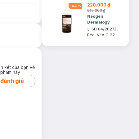
220.000 ₫
-
64
%
615.000 ₫
Neogen
Dermalogy
[HSD 04/2027] Serum Neogen Dermalogy Dưỡng Sáng Da, Mờ Thâm 32g
Real Vita C 22% + 5% Niacinamide Serum
ận xét của bạn về
 phẩm này
 đánh giá