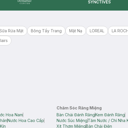
Synctives
Dermahair
Sữa Rửa Mặt
Bông Tẩy Trang
Mặt Nạ
LOREAL
LA ROC
lairs
Chăm Sóc Răng Miệng
ớc Hoa Nam
Bàn Chải Đánh Răng
Kem Đánh Răng
Thân
Nước Hoa Cao Cấp
Nước Súc Miệng
Tăm Nước / Chỉ Nha 
Kín
Xịt Thơm Miệng
Bàn Chải Điện