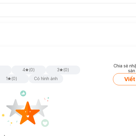
Chia sẻ nh
)
4
(
0
)
3
(
0
)
sản
Viết
1
(
0
)
Có hình ảnh