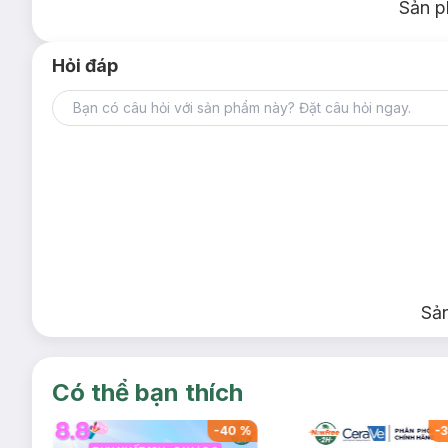
Sản p
Hỏi đáp
Sả
Có thể bạn thích
-
40
%
-
40
%
-
3