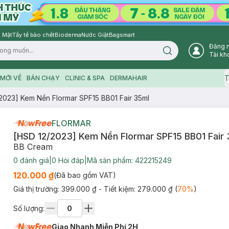
 Mặt
Tẩy tế bào chết
Bioderma
Nước Giặt
Bagsmart
Đăng 
Search icon
Tài kh
T
MỚI VỀ
BÁN CHẠY
CLINIC & SPA
DERMAHAIR
2023] Kem Nền Flormar SPF15 BB01 Fair 35ml
FLORMAR
[HSD 12/2023] Kem Nền Flormar SPF15 BB01 Fair
BB Cream
0
đánh giá
|
0
Hỏi đáp
|
Mã sản phẩm:
422215249
120.000 ₫
(Đã bao gồm VAT)
Giá thị trường:
399.000 ₫
- Tiết kiệm:
279.000 ₫
(
70
%
)
Số lượng:
Giao Nhanh Miễn Phí 2H