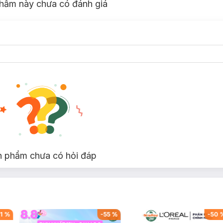
hẩm này chưa có đánh giá
n phẩm chưa có hỏi đáp
1
%
-
55
%
-
50