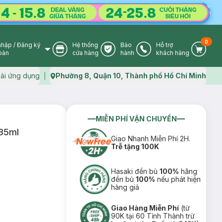
0
nhập
/
Đăng ký
Hệ thống
Bảo
Hỗ trợ
User Icon
Store Icon
Warranty Icon
Phone Icon
Cart I
oản
cửa hàng
hành
khách hàng
ải ứng dụng
Phường 8, Quận 10, Thành phố Hồ Chí Minh
Map icon
MIỄN PHÍ VẬN CHUYỂN
 35ml
Giao Nhanh Miễn Phí 2H.
Trễ tặng 100K
Hasaki đền bù
100%
hãng
đền bù
100%
nếu phát hiện
hàng giả
Giao Hàng Miễn Phí
(từ
90K tại 60 Tỉnh Thành trừ