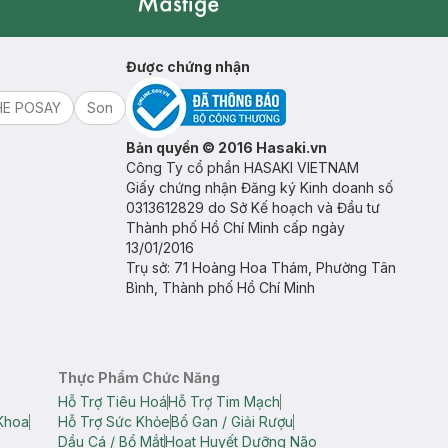
Mastige
Được chứng nhận
HE POSAY
Son
Bản quyền © 2016 Hasaki.vn
Công Ty cổ phần HASAKI VIETNAM
Giấy chứng nhận Đăng ký Kinh doanh số
0313612829 do Sở Kế hoạch và Đầu tư
Thành phố Hồ Chí Minh cấp ngày
13/01/2016
Trụ sở: 71 Hoàng Hoa Thám, Phường Tân
Bình, Thành phố Hồ Chí Minh
Thực Phẩm Chức Năng
Hỗ Trợ Tiêu Hoá
Hỗ Trợ Tim Mạch
Khoa
Hỗ Trợ Sức Khỏe
Bổ Gan / Giải Rượu
Dầu Cá / Bổ Mắt
Hoạt Huyết Dưỡng Não