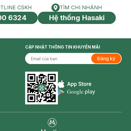
TLINE CSKH
TÌM CHI NHÁNH
HOTLINE CSKH
Tìm chi nhánh
00 6324
Hệ thống Hasaki
tín toàn cầu
CẬP NHẬT THÔNG TIN KHUYẾN MÃI
Đăng ký
Appstore icon
Goolge Play icon