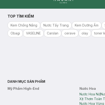
Clinic
TOP TÌM KIẾM
Kem Chống Nắng
Nước Tẩy Trang
Kem Dưỡng Ẩm
Obagi
VASELINE
Carslan
cerave
olay
toner k
DANH MỤC SẢN PHẨM
Mỹ Phẩm High-End
Nước Hoa
Nước Hoa Nữ
Nư
Xịt Thơm Toàn 
Nước Hoa Vùng 