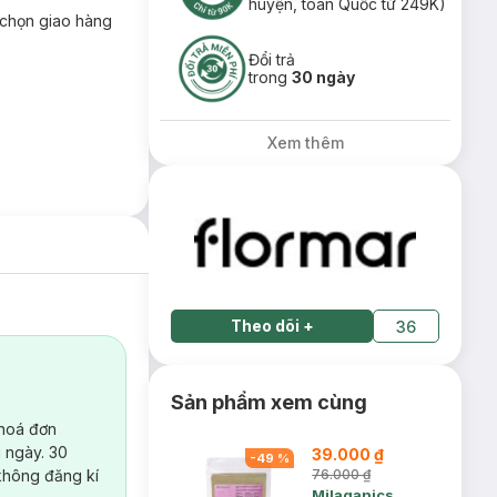
huyện, toàn Quốc từ 249K)
chọn giao hàng
Đổi trả
trong
30 ngày
Xem thêm
Theo dõi
+
36
Sản phẩm xem cùng
 hoá đơn
 ngày. 30
39.000 ₫
-
49
%
không đăng kí
76.000 ₫
Milaganics