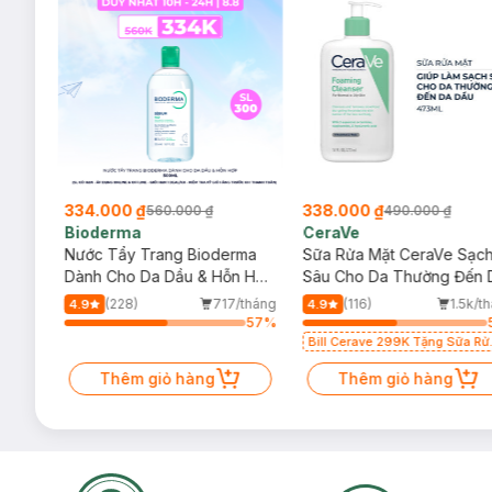
334.000 ₫
338.000 ₫
560.000 ₫
490.000 ₫
Bioderma
CeraVe
rma
Nước Tẩy Trang Bioderma
Sữa Rửa Mặt CeraVe Sạc
m
Dành Cho Da Dầu & Hỗn Hợp
Sâu Cho Da Thường Đến 
500ml
Dầu 473ml
/tháng
(228)
717/tháng
(116)
1.5k/t
4.9
4.9
85
%
57
%
Bill Cerave 299K Tặng Sữa Rử
Mặt Cerave 30ml (SL có hạn)
Thêm giỏ hàng
Thêm giỏ hàng