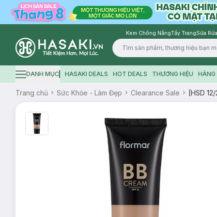
Kem Chống Nắng
Tẩy Trang
Sữa Rửa
Logo
DANH MỤC
HASAKI DEALS
HOT DEALS
THƯƠNG HIỆU
HÀNG 
Hamburger icon
Trang chủ
Sức Khỏe - Làm Đẹp
Clearance Sale
[HSD 12/