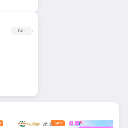
Gửi
%
-
59
%
-
42
%