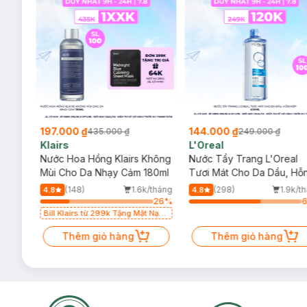
197.000 ₫
144.000 ₫
435.000 ₫
249.000 ₫
Klairs
L'Oreal
Nước Hoa Hồng Klairs Không
Nước Tẩy Trang L'Oreal
 Son
Mùi Cho Da Nhạy Cảm 180ml
Tươi Mát Cho Da Dầu, Hỗ
 1.5g
Hợp 400ml
/tháng
(148)
1.6k/tháng
(298)
1.9k/t
4.8
4.8
64
%
26
%
 Kem
Bill Klairs từ 299k Tặng Mặt Nạ
Làm Dịu Da & Kiểm Soát Dầu
Thêm giỏ hàng
Nhờn 25ml (SL Có Hạn)
Thêm giỏ hàng