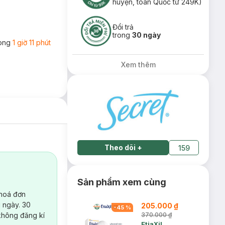
huyện, toàn Quốc từ 249K)
Đổi trả
trong
30 ngày
rong
1 giờ 11 phút
Xem thêm
Theo dõi
+
159
Sản phẩm xem cùng
 hoá đơn
 ngày. 30
205.000 ₫
-
45
%
không đăng kí
370.000 ₫
EtiaXil