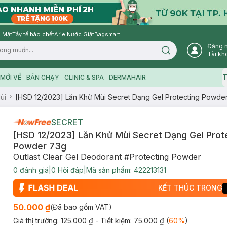
 Mặt
Tẩy tế bào chết
Ariel
Nước Giặt
Bagsmart
Đăng 
Search icon
Tài kh
T
MỚI VỀ
BÁN CHẠY
CLINIC & SPA
DERMAHAIR
ùi
[HSD 12/2023] Lăn Khử Mùi Secret Dạng Gel Protecting Powde
SECRET
[HSD 12/2023] Lăn Khử Mùi Secret Dạng Gel Prot
Powder 73g
Outlast Clear Gel Deodorant #Protecting Powder
0
đánh giá
|
0
Hỏi đáp
|
Mã sản phẩm:
422213131
KẾT THÚC TRONG
50.000 ₫
(Đã bao gồm VAT)
Giá thị trường:
125.000 ₫
- Tiết kiệm:
75.000 ₫
(
60
%
)