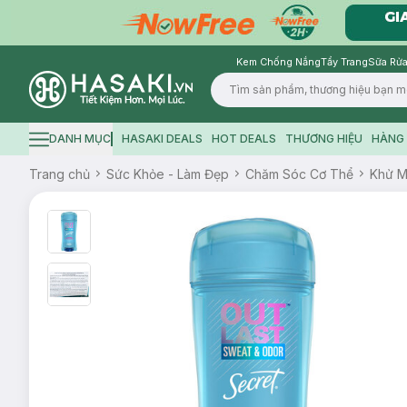
Kem Chống Nắng
Tẩy Trang
Sữa Rửa
Logo
DANH MỤC
HASAKI DEALS
HOT DEALS
THƯƠNG HIỆU
HÀNG 
Hamburger icon
Trang chủ
Sức Khỏe - Làm Đẹp
Chăm Sóc Cơ Thể
Khử M