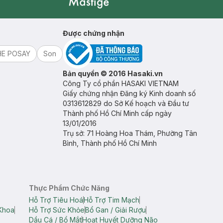
Mastige
Được chứng nhận
HE POSAY
Son
Bản quyền © 2016 Hasaki.vn
Công Ty cổ phần HASAKI VIETNAM
Giấy chứng nhận Đăng ký Kinh doanh số
0313612829 do Sở Kế hoạch và Đầu tư
Thành phố Hồ Chí Minh cấp ngày
13/01/2016
Trụ sở: 71 Hoàng Hoa Thám, Phường Tân
Bình, Thành phố Hồ Chí Minh
Thực Phẩm Chức Năng
Hỗ Trợ Tiêu Hoá
Hỗ Trợ Tim Mạch
Khoa
Hỗ Trợ Sức Khỏe
Bổ Gan / Giải Rượu
Dầu Cá / Bổ Mắt
Hoạt Huyết Dưỡng Não