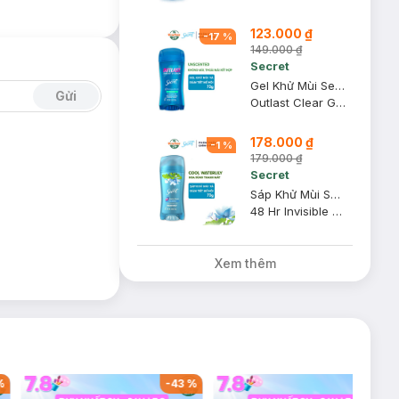
123.000 ₫
-
17
%
149.000 ₫
Secret
Gel Khử Mùi Secret Giảm Tiết Mồ Hôi Unscented Không Mùi 73g
Gửi
Outlast Clear Gel Deodorant #Unscented (Hàng Mỹ Nhập Khẩu Chính Hãng)
178.000 ₫
-
1
%
179.000 ₫
Secret
Sáp Khử Mùi Secret Giảm Tiết Mồ Hôi Hương Hoa Súng 73g
48 Hr Invisible Solid #Cool Waterlily (Hàng Mỹ Nhập Khẩu Chính Hãng)
Xem thêm
%
-
43
%
-
38
%