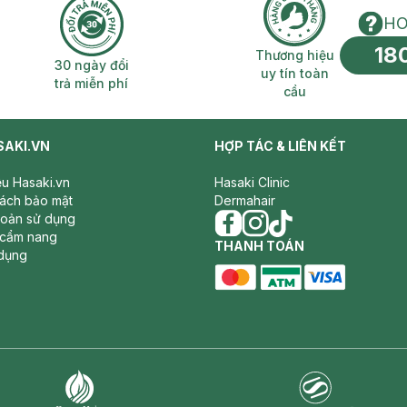
HO
18
n phí 2H
30 ngày đổi trả miễn phí
Thương hiệu uy 
Thương hiệu
30 ngày đổi
uy tín toàn
trả miễn phí
cầu
SAKI.VN
HỢP TÁC & LIÊN KẾT
iệu Hasaki.vn
Hasaki Clinic
sách bảo mật
Dermahair
hoản sử dụng
 cẩm nang
facebook
THANH TOÁN
instagram
tiktok
dụng
master card
ATM card
visa card