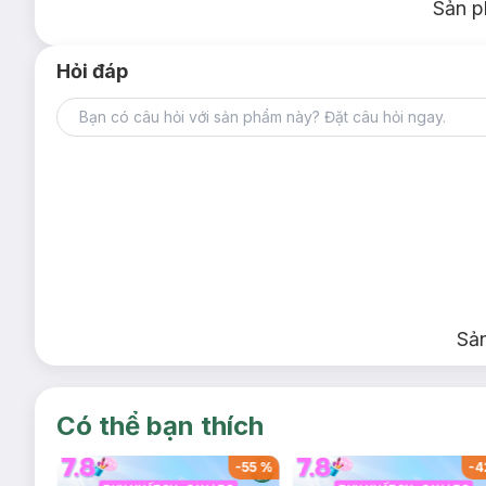
Sản p
Hỏi đáp
Sả
Có thể bạn thích
-
55
%
-
4