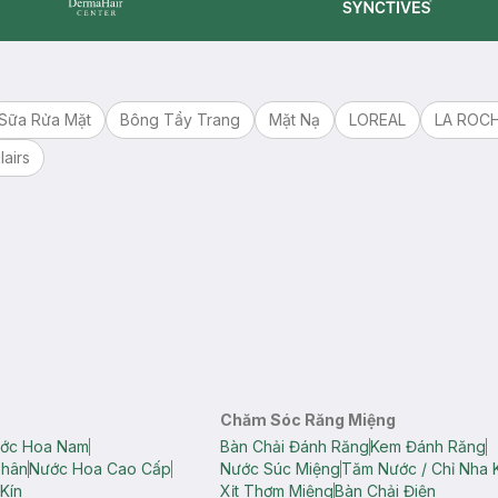
Synctives
Dermahair
Sữa Rửa Mặt
Bông Tẩy Trang
Mặt Nạ
LOREAL
LA ROC
lairs
Chăm Sóc Răng Miệng
ớc Hoa Nam
Bàn Chải Đánh Răng
Kem Đánh Răng
Thân
Nước Hoa Cao Cấp
Nước Súc Miệng
Tăm Nước / Chỉ Nha 
Kín
Xịt Thơm Miệng
Bàn Chải Điện