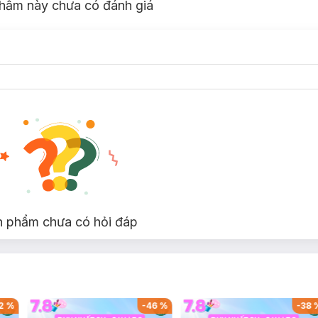
hẩm này chưa có đánh giá
n phẩm chưa có hỏi đáp
2
%
-
46
%
-
38