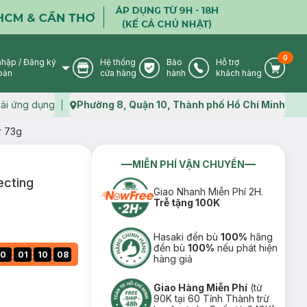
0
nhập
/
Đăng ký
Hệ thống
Bảo
Hỗ trợ
User Icon
Store Icon
Warranty Icon
Phone Icon
Cart I
oản
cửa hàng
hành
khách hàng
ải ứng dụng
Phường 8, Quận 10, Thành phố Hồ Chí Minh
Map icon
r 73g
MIỄN PHÍ VẬN CHUYỂN
ecting
Giao Nhanh Miễn Phí 2H.
Trễ tặng 100K
Hasaki đền bù
100%
hãng
đền bù
100%
nếu phát hiện
:
:
:
0
01
10
07
hàng giả
Giao Hàng Miễn Phí
(từ
90K tại 60 Tỉnh Thành trừ