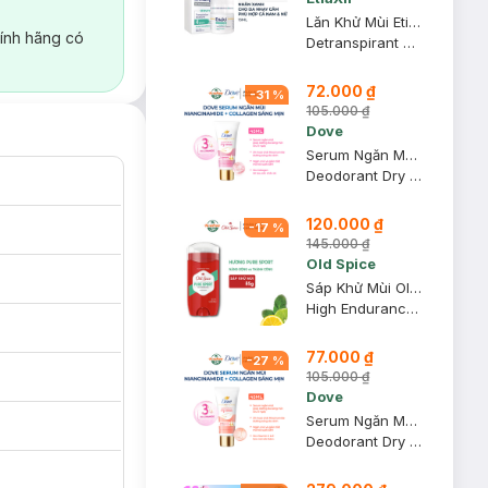
Lăn Khử Mùi EtiaXil Nhãn Xanh Cho Da Nhạy Cảm 15ml
ính hãng có
Detranspirant Traitement Roll-On Peaux Sensibles
72.000 ₫
-
31
%
105.000 ₫
Dove
Serum Ngăn Mùi Dove Giúp Da Sáng Mịn Đều Màu 40ml
Deodorant Dry Serum 3% Niacinamide + 10X Collagen
120.000 ₫
-
17
%
145.000 ₫
Old Spice
Sáp Khử Mùi Old Spice Hương Pure Sport Năng Động 85g (Đỏ)
High Endurance Deodorant Pure Sport (Hàng Mỹ Nhập Khẩu Chính Hãng)
77.000 ₫
-
27
%
105.000 ₫
Dove
Serum Ngăn Mùi Dove Giúp Mờ Thâm Thu Nhỏ Lỗ Chân Lông 40ml
Deodorant Dry Serum 3% Niacinamide + 10X Vit C&E