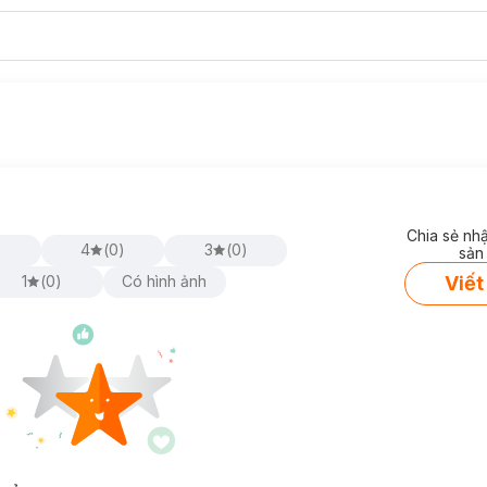
Chia sẻ nh
)
4
(
0
)
3
(
0
)
sản
Viết
1
(
0
)
Có hình ảnh