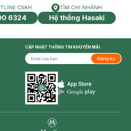
TLINE CSKH
TÌM CHI NHÁNH
HOTLINE CSKH
Tìm chi nhánh
00 6324
Hệ thống Hasaki
tín toàn cầu
CẬP NHẬT THÔNG TIN KHUYẾN MÃI
Đăng ký
Appstore icon
Goolge Play icon