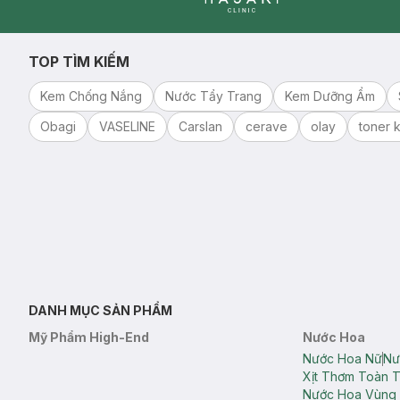
Clinic
TOP TÌM KIẾM
Kem Chống Nắng
Nước Tẩy Trang
Kem Dưỡng Ẩm
Obagi
VASELINE
Carslan
cerave
olay
toner k
DANH MỤC SẢN PHẨM
Mỹ Phẩm High-End
Nước Hoa
Nước Hoa Nữ
Nư
Xịt Thơm Toàn 
Nước Hoa Vùng 