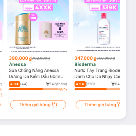
398.000 ₫
347.000 ₫
702.000 ₫
560.000 ₫
Anessa
Bioderma
Sữa Chống Nắng Anessa
Nước Tẩy Trang Bioderma
g
Dưỡng Da Kiềm Dầu 60ml
Dành Cho Da Nhạy Cảm
(Bản Mới)
500ml
g
(44)
542/tháng
(228)
842/tháng
4.9
4.9
%
68
%
64
%
Thêm giỏ hàng
Thêm giỏ hàng