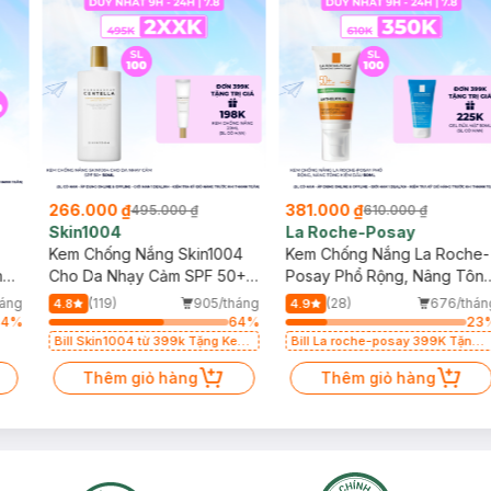
266.000 ₫
381.000 ₫
495.000 ₫
610.000 ₫
Skin1004
La Roche-Posay
Kem Chống Nắng Skin1004
Kem Chống Nắng La Roche-
n
Cho Da Nhạy Cảm SPF 50+
Posay Phổ Rộng, Nâng Tôn
50ml
Kiềm Dầu 50ml
háng
(119)
905/tháng
(28)
676/thán
4.8
4.9
64
%
64
%
23
Bill Skin1004 từ 399k Tặng Kem
Bill La roche-posay 399K Tặng
Chống Nắng Cho Da Nhạy Cảm
Gel rửa mặt da dầu nhạy cảm
SPF 50+ 20ml (SL Có Hạn)
Thêm giỏ hàng
50ml (SL có hạn)
Thêm giỏ hàng