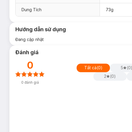
Dung Tích
73g
Hướng dẫn sử dụng
Đang cập nhật
Đánh giá
0
Tất cả
(
0
)
5
(
0
2
(
0
)
0
đánh giá