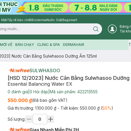
 Mặt
Tẩy tế bào chết
Bioderma
Nước Giặt
Bagsmart
Đăng 
Search icon
Tài kh
T
MỚI VỀ
BÁN CHẠY
CLINIC & SPA
DERMAHAIR
/2023] Nước Cân Bằng Sulwhasoo Dưỡng Ẩm 125ml
SULWHASOO
[HSD 12/2023] Nước Cân Bằng Sulwhasoo Dưỡng
Essential Balancing Water EX
0
đánh giá
|
0
Hỏi đáp
|
Mã sản phẩm:
422213555
550.000 ₫
(Đã bao gồm VAT)
Giá thị trường:
1.100.000 ₫
- Tiết kiệm:
550.000 ₫
(
50
%
)
Số lượng:
Giao Nhanh Miễn Phí 2H