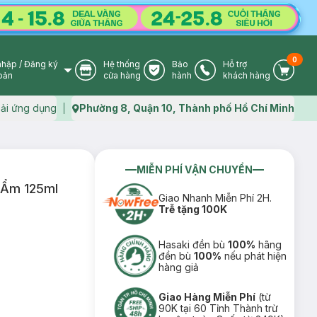
0
nhập
/
Đăng ký
Hệ thống
Bảo
Hỗ trợ
User Icon
Store Icon
Warranty Icon
Phone Icon
Cart I
oản
cửa hàng
hành
khách hàng
ải ứng dụng
Phường 8, Quận 10, Thành phố Hồ Chí Minh
Map icon
MIỄN PHÍ VẬN CHUYỂN
 Ẩm 125ml
Giao Nhanh Miễn Phí 2H.
Trễ tặng 100K
Hasaki đền bù
100%
hãng
đền bù
100%
nếu phát hiện
hàng giả
Giao Hàng Miễn Phí
(từ
90K tại 60 Tỉnh Thành trừ