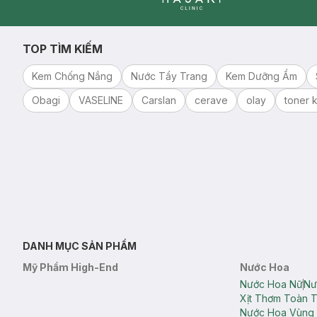
Clinic
TOP TÌM KIẾM
Kem Chống Nắng
Nước Tẩy Trang
Kem Dưỡng Ẩm
Obagi
VASELINE
Carslan
cerave
olay
toner k
DANH MỤC SẢN PHẨM
Mỹ Phẩm High-End
Nước Hoa
Nước Hoa Nữ
Nư
Xịt Thơm Toàn 
Nước Hoa Vùng 