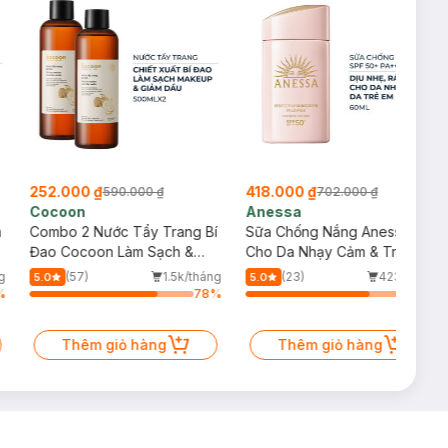
252.000 ₫
418.000 ₫
590.000 ₫
702.000 ₫
Cocoon
Anessa
m
Combo 2 Nước Tẩy Trang Bí
Sữa Chống Nắng Anessa
Đao Cocoon Làm Sạch &
Cho Da Nhạy Cảm & Trẻ Em
Giảm Dầu 500ml
60ml (Mới)
g
(57)
1.5k/tháng
(23)
423/tháng
5.0
5.0
%
78
%
75
%
Thêm giỏ hàng
Thêm giỏ hàng