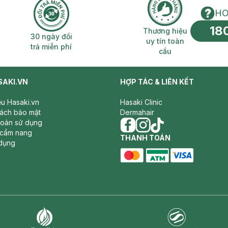
HO
18
n phí 2H
30 ngày đổi trả miễn phí
Thương hiệu uy 
Thương hiệu
30 ngày đổi
uy tín toàn
trả miễn phí
cầu
SAKI.VN
HỢP TÁC & LIÊN KẾT
iệu Hasaki.vn
Hasaki Clinic
sách bảo mật
Dermahair
hoản sử dụng
 cẩm nang
facebook
THANH TOÁN
instagram
tiktok
dụng
master card
ATM card
visa card