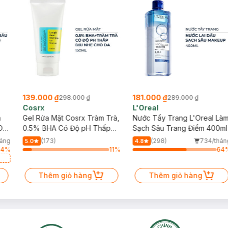
139.000 ₫
181.000 ₫
298.000 ₫
289.000 ₫
Cosrx
L'Oreal
h
Gel Rửa Mặt Cosrx Tràm Trà,
Nước Tẩy Trang L'Oreal Là
Da
0.5% BHA Có Độ pH Thấp
Sạch Sâu Trang Điểm 400ml
150ml
háng
(173)
(298)
734/thán
5.0
4.8
84
%
11
%
64
a
Thêm giỏ hàng
Thêm giỏ hàng