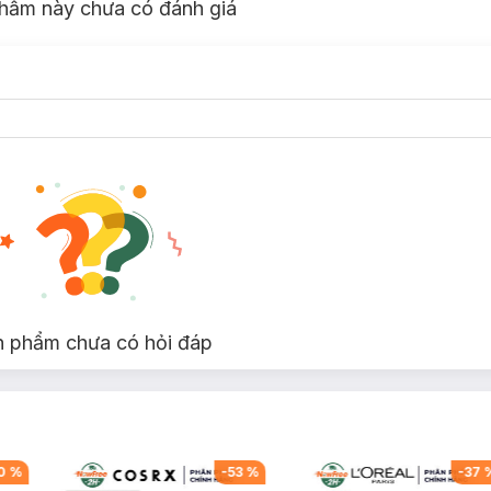
hẩm này chưa có đánh giá
n phẩm chưa có hỏi đáp
0
%
-
53
%
-
37