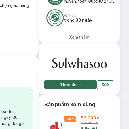
huyện, toàn Quốc từ 249K)
chọn giao hàng
Đổi trả
trong
30 ngày
Xem thêm
Theo dõi
+
502
Sản phẩm xem cùng
 hoá đơn
 ngày. 30
56.000 ₫
-
68
%
không đăng kí
175.000 ₫
Silkygirl