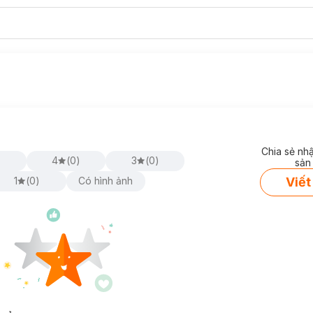
Chia sẻ nh
)
4
(
0
)
3
(
0
)
sản
Viết
1
(
0
)
Có hình ảnh