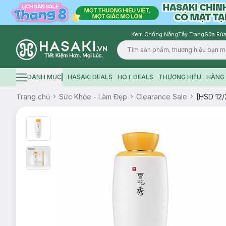
Kem Chống Nắng
Tẩy Trang
Sữa Rửa
Logo
DANH MỤC
HASAKI DEALS
HOT DEALS
THƯƠNG HIỆU
HÀNG 
Hamburger icon
Trang chủ
Sức Khỏe - Làm Đẹp
Clearance Sale
[HSD 12