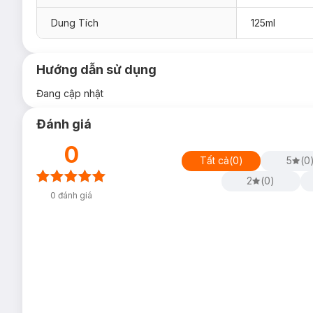
Dung Tích
125ml
Hướng dẫn sử dụng
Đang cập nhật
Đánh giá
0
Tất cả
(
0
)
5
(
0
2
(
0
)
0
đánh giá