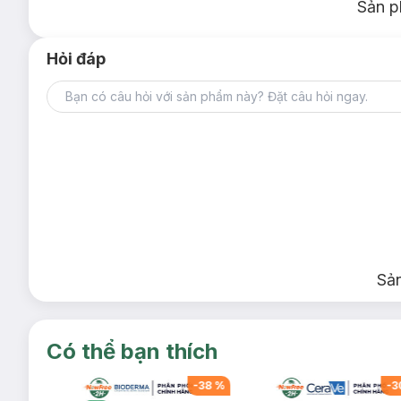
Sản p
Hỏi đáp
Sả
Có thể bạn thích
-
38
%
-
38
%
-
3