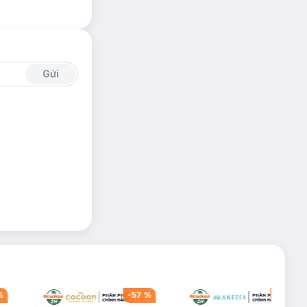
Gửi
%
-
57
%
-
40
%