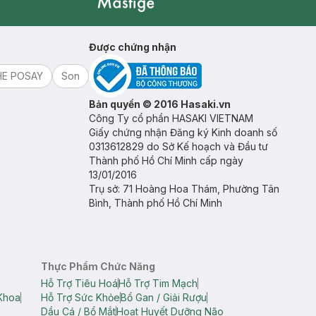
Mastige
Được chứng nhận
HE POSAY
Son
Bản quyền © 2016 Hasaki.vn
Công Ty cổ phần HASAKI VIETNAM
Giấy chứng nhận Đăng ký Kinh doanh số
0313612829 do Sở Kế hoạch và Đầu tư
Thành phố Hồ Chí Minh cấp ngày
13/01/2016
Trụ sở: 71 Hoàng Hoa Thám, Phường Tân
Bình, Thành phố Hồ Chí Minh
Thực Phẩm Chức Năng
Hỗ Trợ Tiêu Hoá
Hỗ Trợ Tim Mạch
Khoa
Hỗ Trợ Sức Khỏe
Bổ Gan / Giải Rượu
Dầu Cá / Bổ Mắt
Hoạt Huyết Dưỡng Não