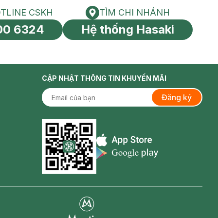
TLINE CSKH
TÌM CHI NHÁNH
HOTLINE CSKH
Tìm chi nhánh
00 6324
Hệ thống Hasaki
tín toàn cầu
CẬP NHẬT THÔNG TIN KHUYẾN MÃI
Đăng ký
Appstore icon
Goolge Play icon