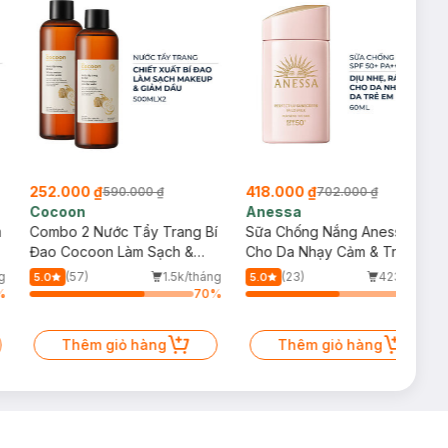
252.000 ₫
418.000 ₫
590.000 ₫
702.000 ₫
Cocoon
Anessa
m
Combo 2 Nước Tẩy Trang Bí
Sữa Chống Nắng Anessa
Đao Cocoon Làm Sạch &
Cho Da Nhạy Cảm & Trẻ Em
Giảm Dầu 500ml
60ml (Mới)
g
(57)
1.5k/tháng
(23)
423/tháng
5.0
5.0
%
70
%
57
%
Thêm giỏ hàng
Thêm giỏ hàng