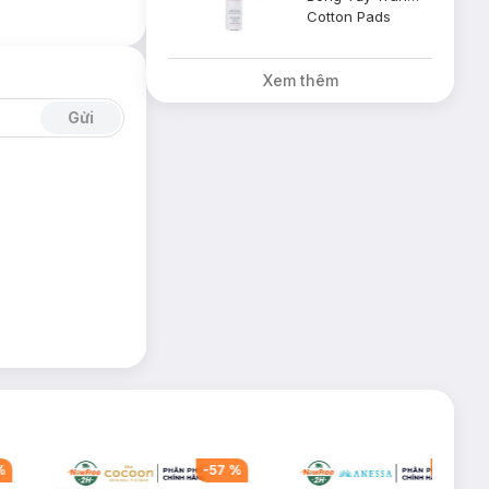
Cotton Pads
Xem thêm
Gửi
%
-
57
%
-
40
%