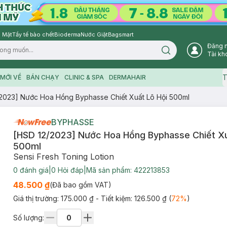
 Mặt
Tẩy tế bào chết
Bioderma
Nước Giặt
Bagsmart
Đăng 
Search icon
Tài kh
T
MỚI VỀ
BÁN CHẠY
CLINIC & SPA
DERMAHAIR
2023] Nước Hoa Hồng Byphasse Chiết Xuất Lô Hội 500ml
BYPHASSE
[HSD 12/2023] Nước Hoa Hồng Byphasse Chiết Xu
500ml
Sensi Fresh Toning Lotion
0
đánh giá
|
0
Hỏi đáp
|
Mã sản phẩm:
422213853
48.500 ₫
(Đã bao gồm VAT)
Giá thị trường:
175.000 ₫
- Tiết kiệm:
126.500 ₫
(
72
%
)
Số lượng: