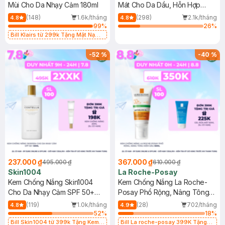
Mùi Cho Da Nhạy Cảm 180ml
Mát Cho Da Dầu, Hỗn Hợp
400ml
(148)
1.6k/tháng
(298)
2.1k/tháng
4.8
4.8
99
%
26
%
Bill Klairs từ 299k Tặng Mặt Nạ
Làm Dịu Da & Kiểm Soát Dầu Nhờn
25ml (SL Có Hạn)
-
52
%
-
40
%
237.000 ₫
367.000 ₫
495.000 ₫
610.000 ₫
Skin1004
La Roche-Posay
Kem Chống Nắng Skin1004
Kem Chống Nắng La Roche-
Cho Da Nhạy Cảm SPF 50+
Posay Phổ Rộng, Nâng Tông
50ml
Kiềm Dầu 50ml
(119)
1.0k/tháng
(28)
702/tháng
4.8
4.9
52
%
18
%
Bill Skin1004 từ 399k Tặng Kem
Bill La roche-posay 399K Tặng