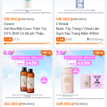
139.000 ₫
145.000 ₫
298.000 ₫
289.000 ₫
Cosrx
L'Oreal
Gel Rửa Mặt Cosrx Tràm Trà,
Nước Tẩy Trang L'Oreal Làm
0.5% BHA Có Độ pH Thấp
Sạch Sâu Trang Điểm 400ml
150ml
(173)
(298)
916/tháng
5.0
4.8
7
%
7
%
-
57
%
-
39
%
252.000 ₫
428.000 ₫
590.000 ₫
702.000 ₫