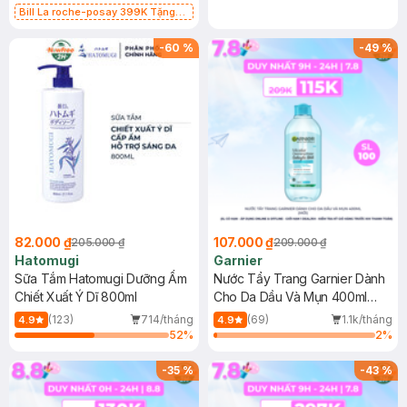
Bill La roche-posay 399K Tặng
Gel rửa mặt da dầu nhạy cảm 50ml
(SL có hạn)
-
60
%
-
49
%
82.000 ₫
107.000 ₫
205.000 ₫
209.000 ₫
Hatomugi
Garnier
Sữa Tắm Hatomugi Dưỡng Ẩm
Nước Tẩy Trang Garnier Dành
Chiết Xuất Ý Dĩ 800ml
Cho Da Dầu Và Mụn 400ml
(Mới)
(123)
714/tháng
(69)
1.1k/tháng
4.9
4.9
52
%
2
%
-
35
%
-
43
%