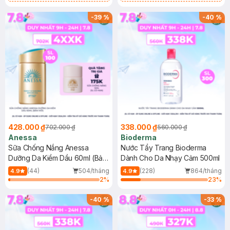
Chống Nắng Cho Da Nhạy Cảm
Gel rửa mặt da dầu nhạy cảm 50ml
SPF 50+ 20ml (SL Có Hạn)
(SL có hạn)
-
39
%
-
40
%
428.000 ₫
338.000 ₫
702.000 ₫
560.000 ₫
Anessa
Bioderma
Sữa Chống Nắng Anessa
Nước Tẩy Trang Bioderma
Dưỡng Da Kiềm Dầu 60ml (Bản
Dành Cho Da Nhạy Cảm 500ml
Mới)
(44)
504/tháng
(228)
864/tháng
4.9
4.9
2
%
23
%
-
40
%
-
33
%