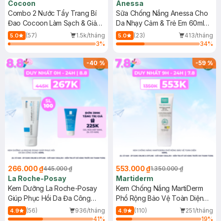
Cocoon
Anessa
Combo 2 Nước Tẩy Trang Bí
Sữa Chống Nắng Anessa Cho
Đao Cocoon Làm Sạch & Giảm
Da Nhạy Cảm & Trẻ Em 60ml
Dầu 500ml
(Mới)
(57)
1.5k/tháng
(23)
413/tháng
5.0
5.0
3
%
34
%
-
40
%
-
59
%
266.000 ₫
553.000 ₫
445.000 ₫
1.350.000 ₫
La Roche-Posay
Martiderm
Kem Dưỡng La Roche-Posay
Kem Chống Nắng MartiDerm
Giúp Phục Hồi Da Đa Công
Phổ Rộng Bảo Vệ Toàn Diện
Dụng 40ml
40ml
(56)
936/tháng
(110)
251/tháng
4.9
4.9
41
%
19
%