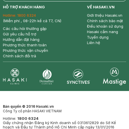
return
nowfree
price
HỖ TRỢ KHÁCH HÀNG
VỀ HASAKI.VN
Hotline:
1800 6324
Giới thiệu Hasaki.vn
(Miễn phí , 08-22h kể cả T7, CN)
Chính sách bảo mật
Điều khoản sử dụng
Các câu hỏi thường gặp
Hasaki cẩm nang
Gửi yêu cầu hỗ trợ
Tuyển dụng
Hướng dẫn đặt hàng
Liên hệ
Phương thức thanh toán
Phương thức vận chuyển
Chính sách đổi trả
Synctives
Clinic
Dermahair
Mastige
Bản quyền © 2016 Hasaki.vn
Công Ty cổ phần HASAKI VIETNAM
Hotline:
1800 6324
Giấy chứng nhận Đăng ký Kinh doanh số 0313612829 do Sở Kế
hoạch và Đầu tư Thành phố Hồ Chí Minh cấp ngày 13/01/2016