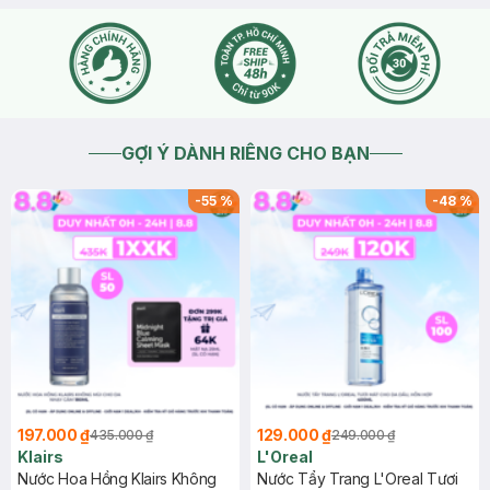
GỢI Ý DÀNH RIÊNG CHO BẠN
-
55
%
-
48
%
197.000 ₫
129.000 ₫
435.000 ₫
249.000 ₫
Klairs
L'Oreal
Nước Hoa Hồng Klairs Không
Nước Tẩy Trang L'Oreal Tươi