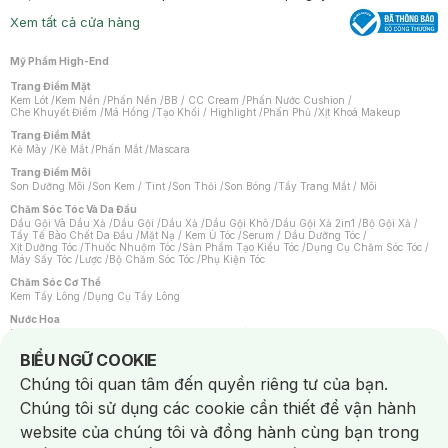
Xem tất cả cửa hàng
Mỹ Phẩm High-End
Trang Điểm Mặt
Kem Lót
/
Kem Nền
/
Phấn Nền
/
BB / CC Cream
/
Phấn Nước Cushion
/
Che Khuyết Điểm
/
Má Hồng
/
Tạo Khối / Highlight
/
Phấn Phủ
/
Xịt Khoá Makeup
Trang Điểm Mắt
Kẻ Mày
/
Kẻ Mắt
/
Phấn Mắt
/
Mascara
Trang Điểm Môi
Son Dưỡng Môi
/
Son Kem / Tint
/
Son Thỏi
/
Son Bóng
/
Tẩy Trang Mắt / Môi
Chăm Sóc Tóc Và Da Đầu
Dầu Gội Và Dầu Xả
/
Dầu Gội
/
Dầu Xả
/
Dầu Gội Khô
/
Dầu Gội Xả 2in1
/
Bộ Gội Xả
/
Tẩy Tế Bào Chết Da Đầu
/
Mặt Nạ / Kem Ủ Tóc
/
Serum / Dầu Dưỡng Tóc
/
Xịt Dưỡng Tóc
/
Thuốc Nhuộm Tóc
/
Sản Phẩm Tạo Kiểu Tóc
/
Dụng Cụ Chăm Sóc Tóc
/
Máy Sấy Tóc
/
Lược
/
Bộ Chăm Sóc Tóc
/
Phụ Kiện Tóc
Chăm Sóc Cơ Thể
Kem Tẩy Lông
/
Dụng Cụ Tẩy Lông
Nước Hoa
Nước Hoa Nữ
/
Nước Hoa Nam
/
Nước Hoa Cao Cấp
/
Xịt Thơm Toàn Thân
/
Nước Hoa Vùng Kín
Notice about cookies usage
BIỂU NGỮ COOKIE
Chăm Sóc Cá Nhân
Chúng tôi quan tâm đến quyền riêng tư của bạn.
Chống Muỗi
/
Khẩu Trang
/
Máy Massage
/
Mặt Nạ Xông Hơi
/
Nước Rửa Tay
/
Sản Phẩm Chăm Sóc Khác
/
Bàn Chải Đánh Răng
/
Bàn Chải Điện
/
Chúng tôi sử dụng các cookie cần thiết để vận hành
Hỗ Trợ Trắng Răng
/
Kem Đánh Răng
/
Máy Tăm Nước
/
Nước Súc Miệng
/
Tăm / Chỉ Nha Khoa
/
Xịt Thơm Miệng
/
Dung Dịch Vệ Sinh
/
Dưỡng Vùng Kín
/
website của chúng tôi và đồng hành cùng bạn trong
Khăn Ướt Vệ Sinh Vùng Kín
/
Băng Vệ Sinh
/
Tampon
/
Bọt Cạo Râu
/
Dao Cạo Râu
/
Máy Cạo Râu