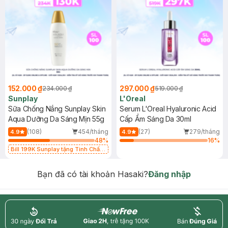
152.000 ₫
297.000 ₫
234.000 ₫
519.000 ₫
Sunplay
L'Oreal
Sữa Chống Nắng Sunplay Skin
Serum L'Oreal Hyaluronic Acid
Aqua Dưỡng Da Sáng Mịn 55g
Cấp Ẩm Sáng Da 30ml
(108)
454/tháng
(27)
279/tháng
4.9
4.9
48
%
16
%
Bill 199K Sunplay tặng Tinh Chất
Chống Nắng 7g trị giá 30K (SL có
hạn)
Bạn đã có tài khoản Hasaki?
Đăng nhập