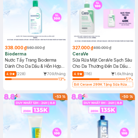
338.000 ₫
327.000 ₫
560.000 ₫
490.000 ₫
Bioderma
CeraVe
Nước Tẩy Trang Bioderma
Sữa Rửa Mặt CeraVe Sạch Sâu
Dành Cho Da Dầu & Hỗn Hợp
Cho Da Thường Đến Da Dầu
500ml
473ml
(228)
709/tháng
(116)
1.6k/tháng
4.9
4.9
13
%
51
%
Bill Cerave 299K Tặng Sữa Rửa
Mặt Cerave 30ml (SL có hạn)
-
53
%
-
50
%