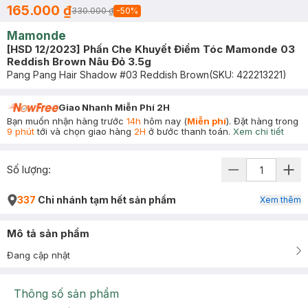
165.000 ₫
330.000 ₫
-
50
%
Mamonde
[HSD 12/2023] Phấn Che Khuyết Điểm Tóc Mamonde 03
Reddish Brown Nâu Đỏ 3.5g
Pang Pang Hair Shadow #03 Reddish Brown
(SKU:
422213221
)
Giao Nhanh Miễn Phí 2H
Bạn muốn nhận hàng trước
14h
hôm nay (
Miễn phí
). Đặt hàng trong
9 phút
tới và chọn giao hàng
2H
ở bước thanh toán.
Xem chi tiết
Số lượng:
337
Chi nhánh tạm hết sản phẩm
Xem thêm
Mô tả sản phẩm
Đang cập nhật
Thông số sản phẩm