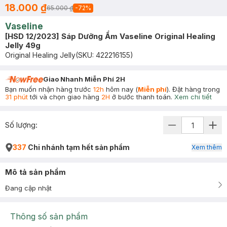
18.000 ₫
65.000 ₫
-
72
%
Vaseline
[HSD 12/2023] Sáp Dưỡng Ẩm Vaseline Original Healing
Jelly 49g
Original Healing Jelly
(SKU:
422216155
)
Giao Nhanh Miễn Phí 2H
Bạn muốn nhận hàng trước
12h
hôm nay (
Miễn phí
). Đặt hàng trong
31 phút
tới và chọn giao hàng
2H
ở bước thanh toán.
Xem chi tiết
Số lượng:
337
Chi nhánh tạm hết sản phẩm
Xem thêm
Mô tả sản phẩm
Đang cập nhật
Thông số sản phẩm