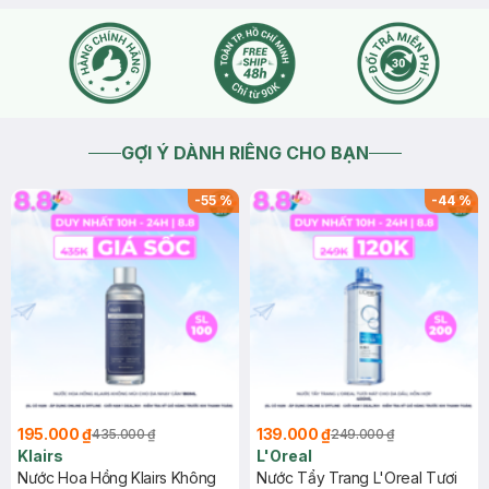
GỢI Ý DÀNH RIÊNG CHO BẠN
-
55
%
-
44
%
195.000 ₫
139.000 ₫
435.000 ₫
249.000 ₫
Klairs
L'Oreal
Nước Hoa Hồng Klairs Không
Nước Tẩy Trang L'Oreal Tươi