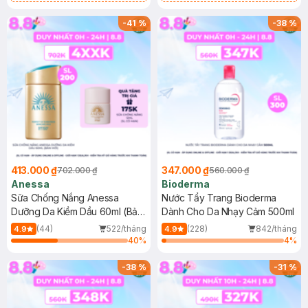
Chống Nắng Cho Da Nhạy Cảm
Gel rửa mặt da dầu nhạy cảm 50ml
SPF 50+ 20ml (SL Có Hạn)
(SL có hạn)
-
41
%
-
38
%
413.000 ₫
347.000 ₫
702.000 ₫
560.000 ₫
Anessa
Bioderma
Sữa Chống Nắng Anessa
Nước Tẩy Trang Bioderma
Dưỡng Da Kiềm Dầu 60ml (Bản
Dành Cho Da Nhạy Cảm 500ml
Mới)
(44)
522/tháng
(228)
842/tháng
4.9
4.9
40
%
4
%
-
38
%
-
31
%