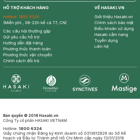
return
nowfree
price
HỖ TRỢ KHÁCH HÀNG
VỀ HASAKI.VN
Hotline:
1800 6324
Giới thiệu Hasaki.vn
(Miễn phí , 08-22h kể cả T7, CN)
Chính sách bảo mật
Điều khoản sử dụng
Các câu hỏi thường gặp
Hasaki cẩm nang
Gửi yêu cầu hỗ trợ
Tuyển dụng
Hướng dẫn đặt hàng
Liên hệ
Phương thức thanh toán
Phương thức vận chuyển
Chính sách đổi trả
Synctives
Clinic
Dermahair
Mastige
Bản quyền © 2016 Hasaki.vn
Công Ty cổ phần HASAKI VIETNAM
Hotline:
1800 6324
Giấy chứng nhận Đăng ký Kinh doanh số 0313612829 do Sở Kế
hoạch và Đầu tư Thành phố Hồ Chí Minh cấp ngày 13/01/2016