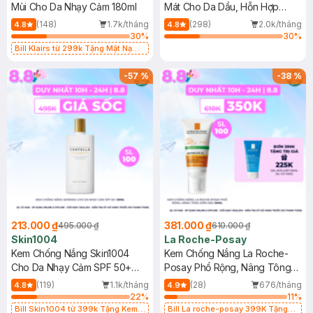
Mùi Cho Da Nhạy Cảm 180ml
Mát Cho Da Dầu, Hỗn Hợp
400ml
(148)
1.7k/tháng
(298)
2.0k/tháng
4.8
4.8
30
%
30
%
Bill Klairs từ 299k Tặng Mặt Nạ
Làm Dịu Da & Kiểm Soát Dầu Nhờn
25ml (SL Có Hạn)
-
57
%
-
38
%
213.000 ₫
381.000 ₫
495.000 ₫
610.000 ₫
Skin1004
La Roche-Posay
Kem Chống Nắng Skin1004
Kem Chống Nắng La Roche-
Cho Da Nhạy Cảm SPF 50+
Posay Phổ Rộng, Nâng Tông
50ml
Kiềm Dầu 50ml
(119)
1.1k/tháng
(28)
676/tháng
4.8
4.9
22
%
11
%
Bill Skin1004 từ 399k Tặng Kem
Bill La roche-posay 399K Tặng