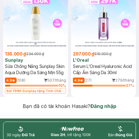
136.000 ₫
297.000 ₫
234.000 ₫
519.000 ₫
Sunplay
L'Oreal
Sữa Chống Nắng Sunplay Skin
Serum L'Oreal Hyaluronic Acid
Aqua Dưỡng Da Sáng Mịn 55g
Cấp Ẩm Sáng Da 30ml
(108)
507/tháng
(27)
279/tháng
4.9
4.9
10
%
37
%
Bill 199K Sunplay tặng Tinh Chất
Chống Nắng 7g trị giá 30K (SL có
hạn)
Bạn đã có tài khoản Hasaki?
Đăng nhập