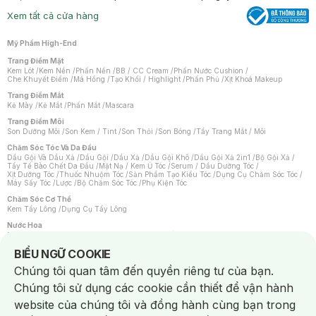
Xem tất cả cửa hàng
Mỹ Phẩm High-End
Trang Điểm Mặt
Kem Lót
/
Kem Nền
/
Phấn Nền
/
BB / CC Cream
/
Phấn Nước Cushion
/
Che Khuyết Điểm
/
Má Hồng
/
Tạo Khối / Highlight
/
Phấn Phủ
/
Xịt Khoá Makeup
Trang Điểm Mắt
Kẻ Mày
/
Kẻ Mắt
/
Phấn Mắt
/
Mascara
Trang Điểm Môi
Son Dưỡng Môi
/
Son Kem / Tint
/
Son Thỏi
/
Son Bóng
/
Tẩy Trang Mắt / Môi
Chăm Sóc Tóc Và Da Đầu
Dầu Gội Và Dầu Xả
/
Dầu Gội
/
Dầu Xả
/
Dầu Gội Khô
/
Dầu Gội Xả 2in1
/
Bộ Gội Xả
/
Tẩy Tế Bào Chết Da Đầu
/
Mặt Nạ / Kem Ủ Tóc
/
Serum / Dầu Dưỡng Tóc
/
Xịt Dưỡng Tóc
/
Thuốc Nhuộm Tóc
/
Sản Phẩm Tạo Kiểu Tóc
/
Dụng Cụ Chăm Sóc Tóc
/
Máy Sấy Tóc
/
Lược
/
Bộ Chăm Sóc Tóc
/
Phụ Kiện Tóc
Chăm Sóc Cơ Thể
Kem Tẩy Lông
/
Dụng Cụ Tẩy Lông
Nước Hoa
Nước Hoa Nữ
/
Nước Hoa Nam
/
Nước Hoa Cao Cấp
/
Xịt Thơm Toàn Thân
/
Nước Hoa Vùng Kín
Notice about cookies usage
BIỂU NGỮ COOKIE
Chăm Sóc Cá Nhân
Chúng tôi quan tâm đến quyền riêng tư của bạn.
Chống Muỗi
/
Khẩu Trang
/
Máy Massage
/
Mặt Nạ Xông Hơi
/
Nước Rửa Tay
/
Sản Phẩm Chăm Sóc Khác
/
Bàn Chải Đánh Răng
/
Bàn Chải Điện
/
Chúng tôi sử dụng các cookie cần thiết để vận hành
Hỗ Trợ Trắng Răng
/
Kem Đánh Răng
/
Máy Tăm Nước
/
Nước Súc Miệng
/
Tăm / Chỉ Nha Khoa
/
Xịt Thơm Miệng
/
Dung Dịch Vệ Sinh
/
Dưỡng Vùng Kín
/
website của chúng tôi và đồng hành cùng bạn trong
Khăn Ướt Vệ Sinh Vùng Kín
/
Băng Vệ Sinh
/
Tampon
/
Bọt Cạo Râu
/
Dao Cạo Râu
/
Máy Cạo Râu