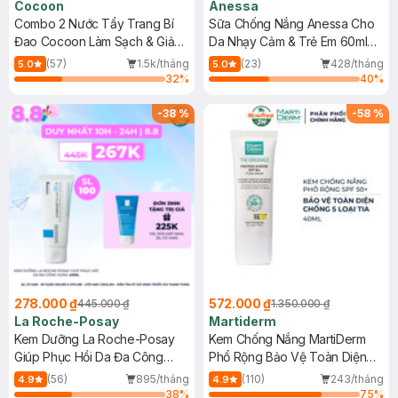
Cocoon
Anessa
Combo 2 Nước Tẩy Trang Bí
Sữa Chống Nắng Anessa Cho
Đao Cocoon Làm Sạch & Giảm
Da Nhạy Cảm & Trẻ Em 60ml
Dầu 500ml
(Mới)
(57)
1.5k/tháng
(23)
428/tháng
5.0
5.0
32
%
40
%
-
38
%
-
58
%
278.000 ₫
572.000 ₫
445.000 ₫
1.350.000 ₫
La Roche-Posay
Martiderm
Kem Dưỡng La Roche-Posay
Kem Chống Nắng MartiDerm
Giúp Phục Hồi Da Đa Công
Phổ Rộng Bảo Vệ Toàn Diện
Dụng 40ml
40ml
(56)
895/tháng
(110)
243/tháng
4.9
4.9
38
%
75
%