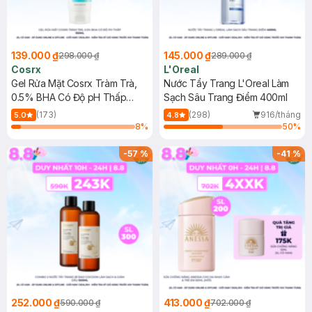
139.000 ₫
145.000 ₫
298.000 ₫
289.000 ₫
Cosrx
L'Oreal
Gel Rửa Mặt Cosrx Tràm Trà,
Nước Tẩy Trang L'Oreal Làm
0.5% BHA Có Độ pH Thấp
Sạch Sâu Trang Điểm 400ml
150ml
(173)
(298)
916/tháng
5.0
4.8
8
%
50
%
-
57
%
-
41
%
252.000 ₫
413.000 ₫
590.000 ₫
702.000 ₫