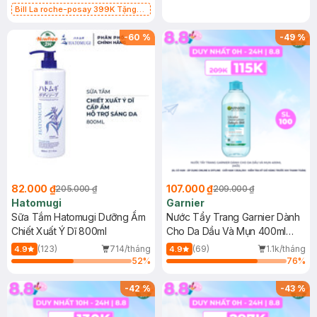
Bill La roche-posay 399K Tặng
Gel rửa mặt da dầu nhạy cảm 50ml
(SL có hạn)
-
60
%
-
49
%
82.000 ₫
107.000 ₫
205.000 ₫
209.000 ₫
Hatomugi
Garnier
Sữa Tắm Hatomugi Dưỡng Ẩm
Nước Tẩy Trang Garnier Dành
Chiết Xuất Ý Dĩ 800ml
Cho Da Dầu Và Mụn 400ml
(Mới)
(123)
714/tháng
(69)
1.1k/tháng
4.9
4.9
52
%
76
%
-
42
%
-
43
%