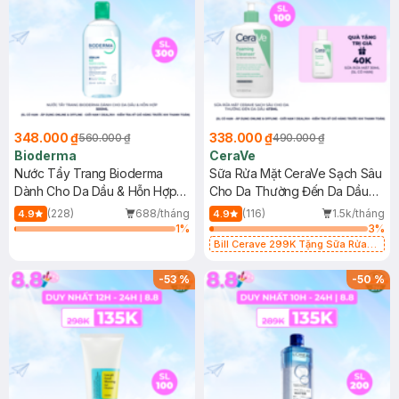
348.000 ₫
338.000 ₫
560.000 ₫
490.000 ₫
Bioderma
CeraVe
Nước Tẩy Trang Bioderma
Sữa Rửa Mặt CeraVe Sạch Sâu
Dành Cho Da Dầu & Hỗn Hợp
Cho Da Thường Đến Da Dầu
500ml
473ml
(228)
688/tháng
(116)
1.5k/tháng
4.9
4.9
1
%
3
%
Bill Cerave 299K Tặng Sữa Rửa
Mặt Cerave 30ml (SL có hạn)
-
53
%
-
50
%