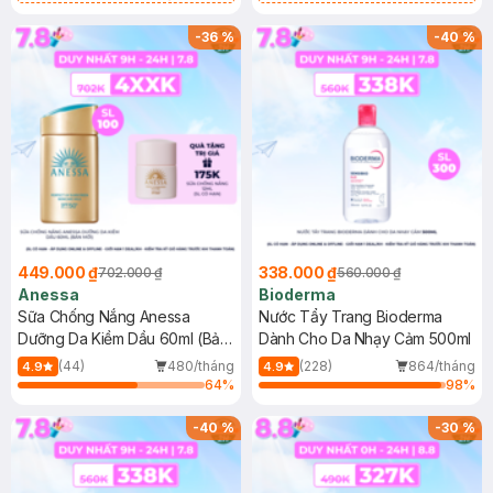
Chống Nắng Cho Da Nhạy Cảm
Gel rửa mặt da dầu nhạy cảm 50ml
SPF 50+ 20ml (SL Có Hạn)
(SL có hạn)
-
36
%
-
40
%
449.000 ₫
338.000 ₫
702.000 ₫
560.000 ₫
Anessa
Bioderma
Sữa Chống Nắng Anessa
Nước Tẩy Trang Bioderma
Dưỡng Da Kiềm Dầu 60ml (Bản
Dành Cho Da Nhạy Cảm 500ml
Mới)
(44)
480/tháng
(228)
864/tháng
4.9
4.9
64
%
98
%
-
40
%
-
30
%