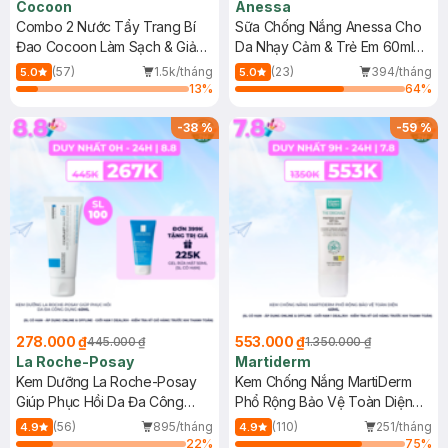
Cocoon
Anessa
Combo 2 Nước Tẩy Trang Bí
Sữa Chống Nắng Anessa Cho
Đao Cocoon Làm Sạch & Giảm
Da Nhạy Cảm & Trẻ Em 60ml
Dầu 500ml
(Mới)
(57)
1.5k/tháng
(23)
394/tháng
5.0
5.0
13
%
64
%
-
38
%
-
59
%
278.000 ₫
553.000 ₫
445.000 ₫
1.350.000 ₫
La Roche-Posay
Martiderm
Kem Dưỡng La Roche-Posay
Kem Chống Nắng MartiDerm
Giúp Phục Hồi Da Đa Công
Phổ Rộng Bảo Vệ Toàn Diện
Dụng 40ml
40ml
(56)
895/tháng
(110)
251/tháng
4.9
4.9
22
%
75
%