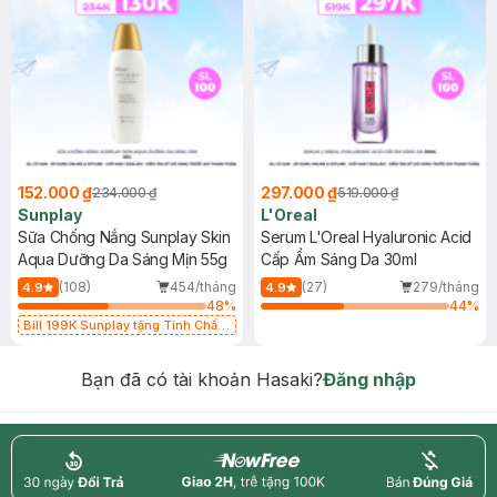
152.000 ₫
297.000 ₫
234.000 ₫
519.000 ₫
Sunplay
L'Oreal
Sữa Chống Nắng Sunplay Skin
Serum L'Oreal Hyaluronic Acid
Aqua Dưỡng Da Sáng Mịn 55g
Cấp Ẩm Sáng Da 30ml
(108)
454/tháng
(27)
279/tháng
4.9
4.9
48
%
44
%
Bill 199K Sunplay tặng Tinh Chất
Chống Nắng 7g trị giá 30K (SL có
hạn)
Bạn đã có tài khoản Hasaki?
Đăng nhập