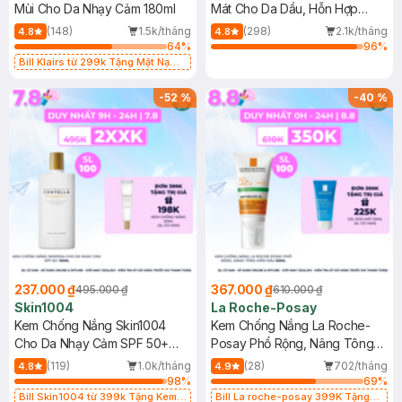
Mùi Cho Da Nhạy Cảm 180ml
Mát Cho Da Dầu, Hỗn Hợp
400ml
(148)
1.5k/tháng
(298)
2.1k/tháng
4.8
4.8
64
%
96
%
Bill Klairs từ 299k Tặng Mặt Nạ
Làm Dịu Da & Kiểm Soát Dầu Nhờn
25ml (SL Có Hạn)
-
52
%
-
40
%
237.000 ₫
367.000 ₫
495.000 ₫
610.000 ₫
Skin1004
La Roche-Posay
Kem Chống Nắng Skin1004
Kem Chống Nắng La Roche-
Cho Da Nhạy Cảm SPF 50+
Posay Phổ Rộng, Nâng Tông
50ml
Kiềm Dầu 50ml
(119)
1.0k/tháng
(28)
702/tháng
4.8
4.9
98
%
69
%
Bill Skin1004 từ 399k Tặng Kem
Bill La roche-posay 399K Tặng