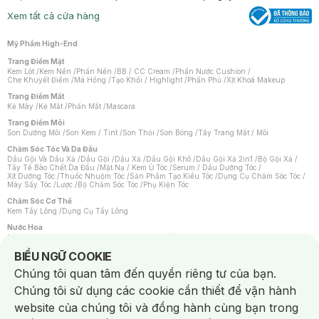
Xem tất cả cửa hàng
Mỹ Phẩm High-End
Trang Điểm Mặt
Kem Lót
/
Kem Nền
/
Phấn Nền
/
BB / CC Cream
/
Phấn Nước Cushion
/
Che Khuyết Điểm
/
Má Hồng
/
Tạo Khối / Highlight
/
Phấn Phủ
/
Xịt Khoá Makeup
Trang Điểm Mắt
Kẻ Mày
/
Kẻ Mắt
/
Phấn Mắt
/
Mascara
Trang Điểm Môi
Son Dưỡng Môi
/
Son Kem / Tint
/
Son Thỏi
/
Son Bóng
/
Tẩy Trang Mắt / Môi
Chăm Sóc Tóc Và Da Đầu
Dầu Gội Và Dầu Xả
/
Dầu Gội
/
Dầu Xả
/
Dầu Gội Khô
/
Dầu Gội Xả 2in1
/
Bộ Gội Xả
/
Tẩy Tế Bào Chết Da Đầu
/
Mặt Nạ / Kem Ủ Tóc
/
Serum / Dầu Dưỡng Tóc
/
Xịt Dưỡng Tóc
/
Thuốc Nhuộm Tóc
/
Sản Phẩm Tạo Kiểu Tóc
/
Dụng Cụ Chăm Sóc Tóc
/
Máy Sấy Tóc
/
Lược
/
Bộ Chăm Sóc Tóc
/
Phụ Kiện Tóc
Chăm Sóc Cơ Thể
Kem Tẩy Lông
/
Dụng Cụ Tẩy Lông
Nước Hoa
Nước Hoa Nữ
/
Nước Hoa Nam
/
Nước Hoa Cao Cấp
/
Xịt Thơm Toàn Thân
/
Nước Hoa Vùng Kín
Notice about cookies usage
BIỂU NGỮ COOKIE
Chăm Sóc Cá Nhân
Chúng tôi quan tâm đến quyền riêng tư của bạn.
Chống Muỗi
/
Khẩu Trang
/
Máy Massage
/
Mặt Nạ Xông Hơi
/
Nước Rửa Tay
/
Sản Phẩm Chăm Sóc Khác
/
Bàn Chải Đánh Răng
/
Bàn Chải Điện
/
Chúng tôi sử dụng các cookie cần thiết để vận hành
Hỗ Trợ Trắng Răng
/
Kem Đánh Răng
/
Máy Tăm Nước
/
Nước Súc Miệng
/
Tăm / Chỉ Nha Khoa
/
Xịt Thơm Miệng
/
Dung Dịch Vệ Sinh
/
Dưỡng Vùng Kín
/
website của chúng tôi và đồng hành cùng bạn trong
Khăn Ướt Vệ Sinh Vùng Kín
/
Băng Vệ Sinh
/
Tampon
/
Bọt Cạo Râu
/
Dao Cạo Râu
/
Máy Cạo Râu