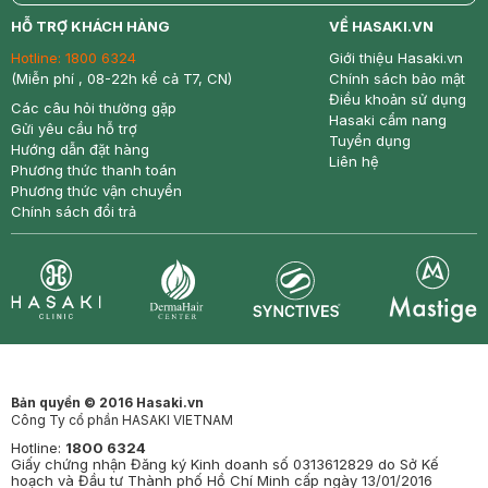
return
nowfree
price
HỖ TRỢ KHÁCH HÀNG
VỀ HASAKI.VN
Hotline:
1800 6324
Giới thiệu Hasaki.vn
(Miễn phí , 08-22h kể cả T7, CN)
Chính sách bảo mật
Điều khoản sử dụng
Các câu hỏi thường gặp
Hasaki cẩm nang
Gửi yêu cầu hỗ trợ
Tuyển dụng
Hướng dẫn đặt hàng
Liên hệ
Phương thức thanh toán
Phương thức vận chuyển
Chính sách đổi trả
Synctives
Clinic
Dermahair
Mastige
Bản quyền © 2016 Hasaki.vn
Công Ty cổ phần HASAKI VIETNAM
Hotline:
1800 6324
Giấy chứng nhận Đăng ký Kinh doanh số 0313612829 do Sở Kế
hoạch và Đầu tư Thành phố Hồ Chí Minh cấp ngày 13/01/2016