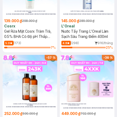
139.000 ₫
145.000 ₫
298.000 ₫
289.000 ₫
Cosrx
L'Oreal
Gel Rửa Mặt Cosrx Tràm Trà,
Nước Tẩy Trang L'Oreal Làm
0.5% BHA Có Độ pH Thấp
Sạch Sâu Trang Điểm 400ml
150ml
(173)
(298)
916/tháng
5.0
4.8
7
%
25
%
-
57
%
-
36
%
252.000 ₫
449.000 ₫
590.000 ₫
702.000 ₫