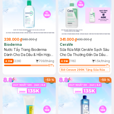
338.000 ₫
341.000 ₫
560.000 ₫
490.000 ₫
Bioderma
CeraVe
Nước Tẩy Trang Bioderma
Sữa Rửa Mặt CeraVe Sạch Sâu
Dành Cho Da Dầu & Hỗn Hợp
Cho Da Thường Đến Da Dầu
500ml
473ml
(228)
709/tháng
(116)
1.5k/tháng
4.9
4.9
61
%
1
%
Bill Cerave 299K Tặng Sữa Rửa
Mặt Cerave 30ml (SL có hạn)
-
53
%
-
50
%