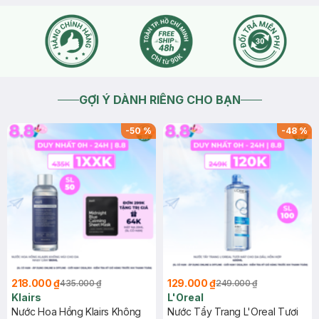
GỢI Ý DÀNH RIÊNG CHO BẠN
-
50
%
-
48
%
218.000 ₫
129.000 ₫
435.000 ₫
249.000 ₫
Klairs
L'Oreal
Nước Hoa Hồng Klairs Không
Nước Tẩy Trang L'Oreal Tươi