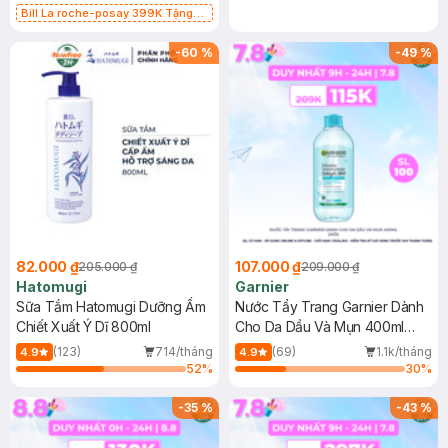
Bill La roche-posay 399K Tặng
Gel rửa mặt da dầu nhạy cảm 50ml
(SL có hạn)
-
60
%
-
49
%
82.000 ₫
107.000 ₫
205.000 ₫
209.000 ₫
Hatomugi
Garnier
Sữa Tắm Hatomugi Dưỡng Ẩm
Nước Tẩy Trang Garnier Dành
Chiết Xuất Ý Dĩ 800ml
Cho Da Dầu Và Mụn 400ml
(Mới)
(123)
714/tháng
(69)
1.1k/tháng
4.9
4.9
52
%
30
%
-
35
%
-
43
%