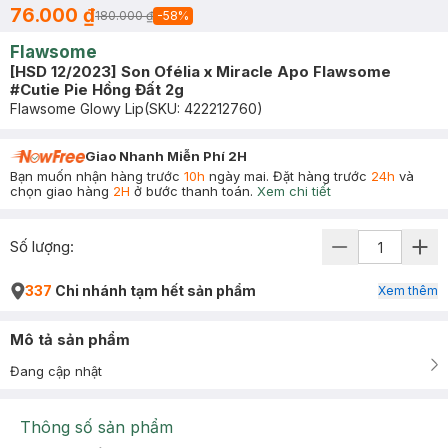
76.000 ₫
180.000 ₫
-
58
%
Flawsome
[HSD 12/2023] Son Ofélia x Miracle Apo Flawsome
#Cutie Pie Hồng Đất 2g
Flawsome Glowy Lip
(SKU:
422212760
)
Giao Nhanh Miễn Phí 2H
Bạn muốn nhận hàng trước
10h
ngày mai. Đặt hàng trước
24h
và
chọn giao hàng
2H
ở bước thanh toán.
Xem chi tiết
Số lượng:
337
Chi nhánh tạm hết sản phẩm
Xem thêm
Mô tả sản phẩm
Đang cập nhật
Thông số sản phẩm