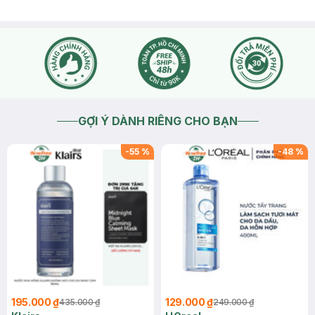
GỢI Ý DÀNH RIÊNG CHO BẠN
-
55
%
-
48
%
195.000 ₫
129.000 ₫
435.000 ₫
249.000 ₫