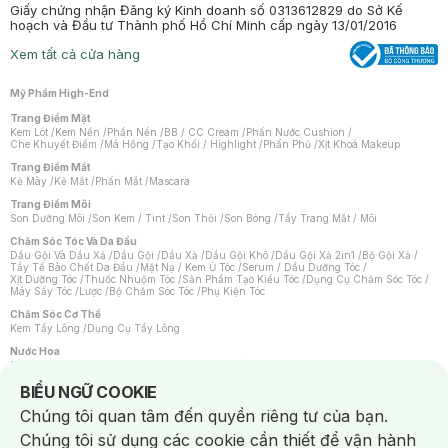
Giấy chứng nhận Đăng ký Kinh doanh số 0313612829 do Sở Kế
hoạch và Đầu tư Thành phố Hồ Chí Minh cấp ngày 13/01/2016
Xem tất cả cửa hàng
Mỹ Phẩm High-End
Trang Điểm Mặt
Kem Lót
/
Kem Nền
/
Phấn Nền
/
BB / CC Cream
/
Phấn Nước Cushion
/
Che Khuyết Điểm
/
Má Hồng
/
Tạo Khối / Highlight
/
Phấn Phủ
/
Xịt Khoá Makeup
Trang Điểm Mắt
Kẻ Mày
/
Kẻ Mắt
/
Phấn Mắt
/
Mascara
Trang Điểm Môi
Son Dưỡng Môi
/
Son Kem / Tint
/
Son Thỏi
/
Son Bóng
/
Tẩy Trang Mắt / Môi
Chăm Sóc Tóc Và Da Đầu
Dầu Gội Và Dầu Xả
/
Dầu Gội
/
Dầu Xả
/
Dầu Gội Khô
/
Dầu Gội Xả 2in1
/
Bộ Gội Xả
/
Tẩy Tế Bào Chết Da Đầu
/
Mặt Nạ / Kem Ủ Tóc
/
Serum / Dầu Dưỡng Tóc
/
Xịt Dưỡng Tóc
/
Thuốc Nhuộm Tóc
/
Sản Phẩm Tạo Kiểu Tóc
/
Dụng Cụ Chăm Sóc Tóc
/
Máy Sấy Tóc
/
Lược
/
Bộ Chăm Sóc Tóc
/
Phụ Kiện Tóc
Chăm Sóc Cơ Thể
Kem Tẩy Lông
/
Dụng Cụ Tẩy Lông
Nước Hoa
Nước Hoa Nữ
/
Nước Hoa Nam
/
Nước Hoa Cao Cấp
/
Xịt Thơm Toàn Thân
/
Nước Hoa Vùng Kín
Notice about cookies usage
BIỂU NGỮ COOKIE
Chăm Sóc Cá Nhân
Chúng tôi quan tâm đến quyền riêng tư của bạn.
Chống Muỗi
/
Khẩu Trang
/
Máy Massage
/
Mặt Nạ Xông Hơi
/
Nước Rửa Tay
/
Sản Phẩm Chăm Sóc Khác
/
Bàn Chải Đánh Răng
/
Bàn Chải Điện
/
Chúng tôi sử dụng các cookie cần thiết để vận hành
Hỗ Trợ Trắng Răng
/
Kem Đánh Răng
/
Máy Tăm Nước
/
Nước Súc Miệng
/