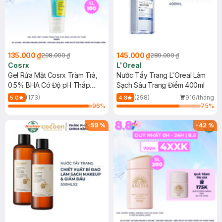
135.000 ₫
145.000 ₫
298.000 ₫
289.000 ₫
Cosrx
L'Oreal
Gel Rửa Mặt Cosrx Tràm Trà,
Nước Tẩy Trang L'Oreal Làm
0.5% BHA Có Độ pH Thấp
Sạch Sâu Trang Điểm 400ml
150ml
(173)
(298)
916/tháng
5.0
4.8
96
%
75
%
-
59
%
-
42
%