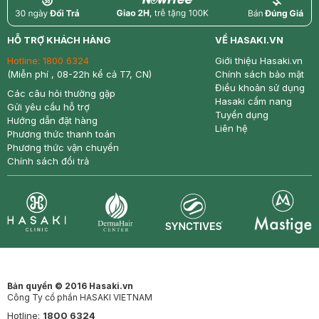
return
nowfree
price
HỖ TRỢ KHÁCH HÀNG
VỀ HASAKI.VN
Hotline:
1800 6324
Giới thiệu Hasaki.vn
(Miễn phí , 08-22h kể cả T7, CN)
Chính sách bảo mật
Điều khoản sử dụng
Các câu hỏi thường gặp
Hasaki cẩm nang
Gửi yêu cầu hỗ trợ
Tuyển dụng
Hướng dẫn đặt hàng
Liên hệ
Phương thức thanh toán
Phương thức vận chuyển
Chính sách đổi trả
Synctives
Clinic
Dermahair
Mastige
Bản quyền © 2016 Hasaki.vn
Công Ty cổ phần HASAKI VIETNAM
Hotline:
1800 6324