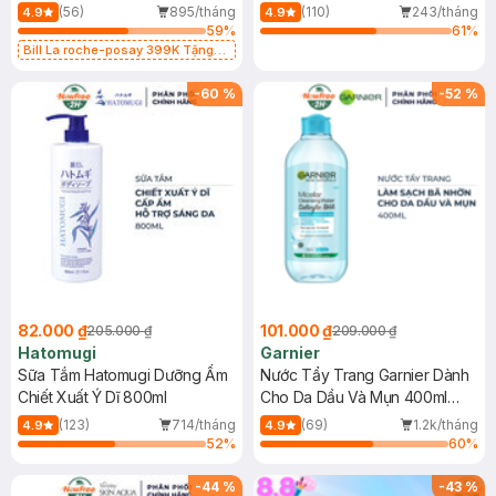
Dụng 40ml
40ml
(56)
895/tháng
(110)
243/tháng
4.9
4.9
59
%
61
%
Bill La roche-posay 399K Tặng
Gel rửa mặt da dầu nhạy cảm 50ml
(SL có hạn)
-
60
%
-
52
%
82.000 ₫
101.000 ₫
205.000 ₫
209.000 ₫
Hatomugi
Garnier
Sữa Tắm Hatomugi Dưỡng Ẩm
Nước Tẩy Trang Garnier Dành
Chiết Xuất Ý Dĩ 800ml
Cho Da Dầu Và Mụn 400ml
(Mới)
(123)
714/tháng
(69)
1.2k/tháng
4.9
4.9
52
%
60
%
-
44
%
-
43
%