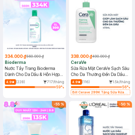
334.000 ₫
338.000 ₫
560.000 ₫
490.000 ₫
Bioderma
CeraVe
Nước Tẩy Trang Bioderma
Sữa Rửa Mặt CeraVe Sạch Sâu
Dành Cho Da Dầu & Hỗn Hợp
Cho Da Thường Đến Da Dầu
500ml
473ml
(228)
717/tháng
(116)
1.5k/tháng
4.9
4.9
59
%
56
%
Bill Cerave 299K Tặng Sữa Rửa
Mặt Cerave 30ml (SL có hạn)
-
55
%
-
50
%