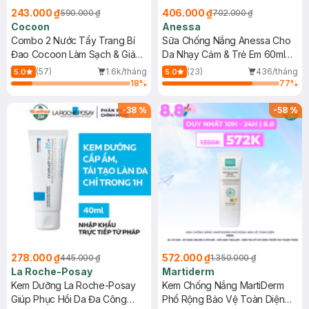
243.000 ₫
406.000 ₫
590.000 ₫
702.000 ₫
Cocoon
Anessa
Combo 2 Nước Tẩy Trang Bí
Sữa Chống Nắng Anessa Cho
Đao Cocoon Làm Sạch & Giảm
Da Nhạy Cảm & Trẻ Em 60ml
Dầu 500ml
(Mới)
(57)
1.6k/tháng
(23)
436/tháng
5.0
5.0
18
%
77
%
-
38
%
-
58
%
278.000 ₫
572.000 ₫
445.000 ₫
1.350.000 ₫
La Roche-Posay
Martiderm
Kem Dưỡng La Roche-Posay
Kem Chống Nắng MartiDerm
Giúp Phục Hồi Da Đa Công
Phổ Rộng Bảo Vệ Toàn Diện