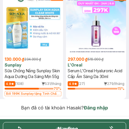
130.000 ₫
297.000 ₫
234.000 ₫
519.000 ₫
Sunplay
L'Oreal
Sữa Chống Nắng Sunplay Skin
Serum L'Oreal Hyaluronic Acid
Aqua Dưỡng Da Sáng Mịn 55g
Cấp Ẩm Sáng Da 30ml
(108)
531/tháng
(27)
279/tháng
4.9
4.9
70
%
15
%
Bill 199K Sunplay tặng Tinh Chất
Chống Nắng 7g trị giá 30K (SL có
hạn)
Bạn đã có tài khoản Hasaki?
Đăng nhập