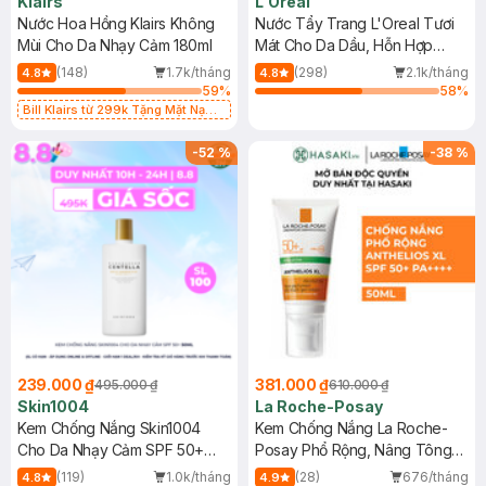
Klairs
L'Oreal
Nước Hoa Hồng Klairs Không
Nước Tẩy Trang L'Oreal Tươi
Mùi Cho Da Nhạy Cảm 180ml
Mát Cho Da Dầu, Hỗn Hợp
400ml
(148)
1.7k/tháng
(298)
2.1k/tháng
4.8
4.8
59
%
58
%
Bill Klairs từ 299k Tặng Mặt Nạ
Làm Dịu Da & Kiểm Soát Dầu Nhờn
25ml (SL Có Hạn)
-
52
%
-
38
%
239.000 ₫
381.000 ₫
495.000 ₫
610.000 ₫
Skin1004
La Roche-Posay
Kem Chống Nắng Skin1004
Kem Chống Nắng La Roche-
Cho Da Nhạy Cảm SPF 50+
Posay Phổ Rộng, Nâng Tông
50ml
Kiềm Dầu 50ml
(119)
1.0k/tháng
(28)
676/tháng
4.8
4.9