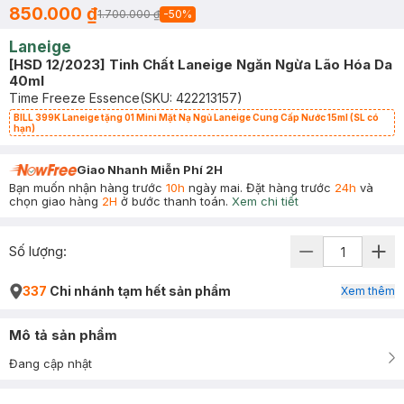
850.000 ₫
1.700.000 ₫
-
50
%
Laneige
[HSD 12/2023] Tinh Chất Laneige Ngăn Ngừa Lão Hóa Da
40ml
Time Freeze Essence
(SKU:
422213157
)
BILL 399K Laneige tặng 01 Mini Mặt Nạ Ngủ Laneige Cung Cấp Nước 15ml (SL có
hạn)
Giao Nhanh Miễn Phí 2H
Bạn muốn nhận hàng trước
10h
ngày mai. Đặt hàng trước
24h
và
chọn giao hàng
2H
ở bước thanh toán.
Xem chi tiết
Số lượng:
337
Chi nhánh tạm hết sản phẩm
Xem thêm
Mô tả sản phẩm
Đang cập nhật