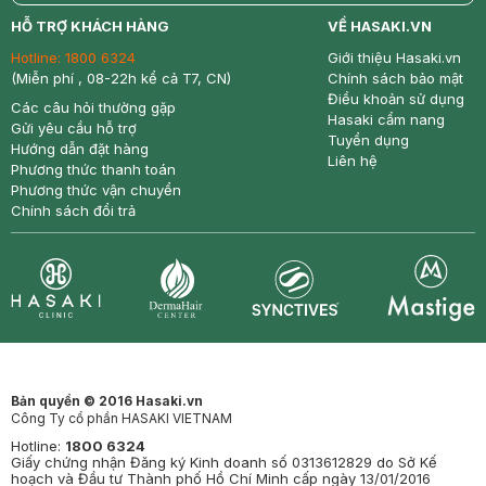
return
nowfree
price
HỖ TRỢ KHÁCH HÀNG
VỀ HASAKI.VN
Hotline:
1800 6324
Giới thiệu Hasaki.vn
(Miễn phí , 08-22h kể cả T7, CN)
Chính sách bảo mật
Điều khoản sử dụng
Các câu hỏi thường gặp
Hasaki cẩm nang
Gửi yêu cầu hỗ trợ
Tuyển dụng
Hướng dẫn đặt hàng
Liên hệ
Phương thức thanh toán
Phương thức vận chuyển
Chính sách đổi trả
Synctives
Clinic
Dermahair
Mastige
Bản quyền © 2016 Hasaki.vn
Công Ty cổ phần HASAKI VIETNAM
Hotline:
1800 6324
Giấy chứng nhận Đăng ký Kinh doanh số 0313612829 do Sở Kế
hoạch và Đầu tư Thành phố Hồ Chí Minh cấp ngày 13/01/2016