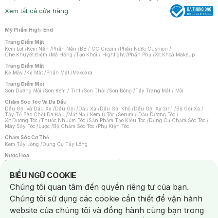
Xem tất cả cửa hàng
Mỹ Phẩm High-End
Trang Điểm Mặt
Kem Lót
/
Kem Nền
/
Phấn Nền
/
BB / CC Cream
/
Phấn Nước Cushion
/
Che Khuyết Điểm
/
Má Hồng
/
Tạo Khối / Highlight
/
Phấn Phủ
/
Xịt Khoá Makeup
Trang Điểm Mắt
Kẻ Mày
/
Kẻ Mắt
/
Phấn Mắt
/
Mascara
Trang Điểm Môi
Son Dưỡng Môi
/
Son Kem / Tint
/
Son Thỏi
/
Son Bóng
/
Tẩy Trang Mắt / Môi
Chăm Sóc Tóc Và Da Đầu
Dầu Gội Và Dầu Xả
/
Dầu Gội
/
Dầu Xả
/
Dầu Gội Khô
/
Dầu Gội Xả 2in1
/
Bộ Gội Xả
/
Tẩy Tế Bào Chết Da Đầu
/
Mặt Nạ / Kem Ủ Tóc
/
Serum / Dầu Dưỡng Tóc
/
Xịt Dưỡng Tóc
/
Thuốc Nhuộm Tóc
/
Sản Phẩm Tạo Kiểu Tóc
/
Dụng Cụ Chăm Sóc Tóc
/
Máy Sấy Tóc
/
Lược
/
Bộ Chăm Sóc Tóc
/
Phụ Kiện Tóc
Chăm Sóc Cơ Thể
Kem Tẩy Lông
/
Dụng Cụ Tẩy Lông
Nước Hoa
Nước Hoa Nữ
/
Nước Hoa Nam
/
Nước Hoa Cao Cấp
/
Xịt Thơm Toàn Thân
/
Nước Hoa Vùng Kín
Notice about cookies usage
BIỂU NGỮ COOKIE
Chăm Sóc Cá Nhân
Chúng tôi quan tâm đến quyền riêng tư của bạn.
Chống Muỗi
/
Khẩu Trang
/
Máy Massage
/
Mặt Nạ Xông Hơi
/
Nước Rửa Tay
/
Sản Phẩm Chăm Sóc Khác
/
Bàn Chải Đánh Răng
/
Bàn Chải Điện
/
Chúng tôi sử dụng các cookie cần thiết để vận hành
Hỗ Trợ Trắng Răng
/
Kem Đánh Răng
/
Máy Tăm Nước
/
Nước Súc Miệng
/
Tăm / Chỉ Nha Khoa
/
Xịt Thơm Miệng
/
Dung Dịch Vệ Sinh
/
Dưỡng Vùng Kín
/
website của chúng tôi và đồng hành cùng bạn trong
Khăn Ướt Vệ Sinh Vùng Kín
/
Băng Vệ Sinh
/
Tampon
/
Bọt Cạo Râu
/
Dao Cạo Râu
/
Máy Cạo Râu