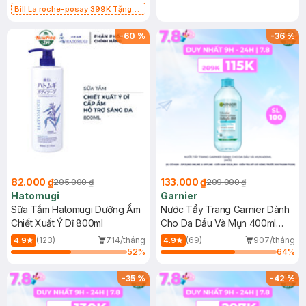
Bill La roche-posay 399K Tặng
Gel rửa mặt da dầu nhạy cảm 50ml
(SL có hạn)
-
60
%
-
36
%
82.000 ₫
133.000 ₫
205.000 ₫
209.000 ₫
Hatomugi
Garnier
Sữa Tắm Hatomugi Dưỡng Ẩm
Nước Tẩy Trang Garnier Dành
Chiết Xuất Ý Dĩ 800ml
Cho Da Dầu Và Mụn 400ml
(Mới)
(123)
714/tháng
(69)
907/tháng
4.9
4.9
52
%
64
%
-
35
%
-
42
%