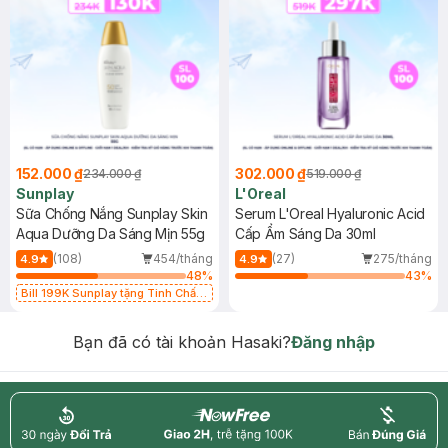
152.000 ₫
302.000 ₫
234.000 ₫
519.000 ₫
Sunplay
L'Oreal
Sữa Chống Nắng Sunplay Skin
Serum L'Oreal Hyaluronic Acid
Aqua Dưỡng Da Sáng Mịn 55g
Cấp Ẩm Sáng Da 30ml
(108)
454/tháng
(27)
275/tháng
4.9
4.9
48
%
43
%
Bill 199K Sunplay tặng Tinh Chất
Chống Nắng 7g trị giá 30K (SL có
hạn)
Bạn đã có tài khoản Hasaki?
Đăng nhập