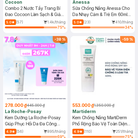
Cocoon
Anessa
Combo 2 Nước Tẩy Trang Bí
Sữa Chống Nắng Anessa Cho
Đao Cocoon Làm Sạch & Giảm
Da Nhạy Cảm & Trẻ Em 60ml
Dầu 500ml
(Mới)
(57)
1.4k/tháng
(23)
410/tháng
5.0
5.0
75
%
34
%
-
38
%
-
59
%
278.000 ₫
553.000 ₫
445.000 ₫
1.350.000 ₫
La Roche-Posay
Martiderm
Kem Dưỡng La Roche-Posay
Kem Chống Nắng MartiDerm
Giúp Phục Hồi Da Đa Công
Phổ Rộng Bảo Vệ Toàn Diện
Dụng 40ml
40ml
(56)
895/tháng
(110)
251/tháng
4.9
4.9
69
%
75
%