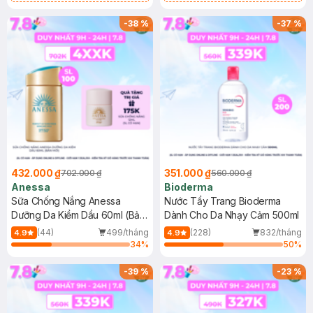
Chống Nắng Cho Da Nhạy Cảm
Gel rửa mặt da dầu nhạy cảm 50ml
SPF 50+ 20ml (SL Có Hạn)
(SL có hạn)
-
38
%
-
37
%
432.000 ₫
351.000 ₫
702.000 ₫
560.000 ₫
Anessa
Bioderma
Sữa Chống Nắng Anessa
Nước Tẩy Trang Bioderma
Dưỡng Da Kiềm Dầu 60ml (Bản
Dành Cho Da Nhạy Cảm 500ml
Mới)
(44)
499/tháng
(228)
832/tháng
4.9
4.9
34
%
50
%
-
39
%
-
23
%