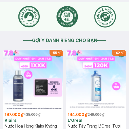
GỢI Ý DÀNH RIÊNG CHO BẠN
-
55
%
-
42
%
197.000 ₫
144.000 ₫
435.000 ₫
249.000 ₫
Klairs
L'Oreal
Nước Hoa Hồng Klairs Không
Nước Tẩy Trang L'Oreal Tươi