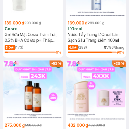
139.000 ₫
169.000 ₫
298.000 ₫
289.000 ₫
Cosrx
L'Oreal
Gel Rửa Mặt Cosrx Tràm Trà,
Nước Tẩy Trang L'Oreal Làm
0.5% BHA Có Độ pH Thấp
Sạch Sâu Trang Điểm 400ml
150ml
(173)
(298)
786/tháng
5.0
4.8
6
%
90
%
-
53
%
-
38
%
275.000 ₫
432.000 ₫
590.000 ₫
702.000 ₫