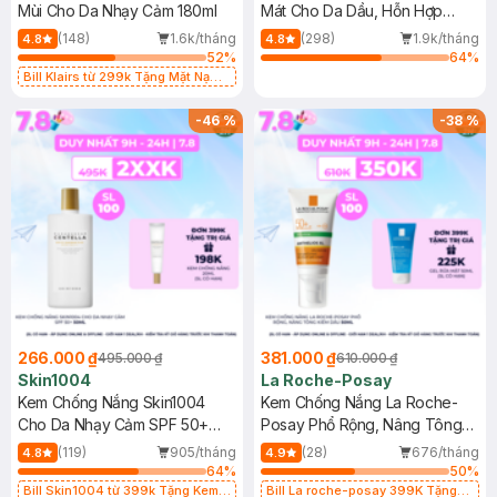
Mùi Cho Da Nhạy Cảm 180ml
Mát Cho Da Dầu, Hỗn Hợp
400ml
(148)
1.6k/tháng
(298)
1.9k/tháng
4.8
4.8
52
%
64
%
Bill Klairs từ 299k Tặng Mặt Nạ
Làm Dịu Da & Kiểm Soát Dầu Nhờn
25ml (SL Có Hạn)
-
46
%
-
38
%
266.000 ₫
381.000 ₫
495.000 ₫
610.000 ₫
Skin1004
La Roche-Posay
Kem Chống Nắng Skin1004
Kem Chống Nắng La Roche-
Cho Da Nhạy Cảm SPF 50+
Posay Phổ Rộng, Nâng Tông
50ml
Kiềm Dầu 50ml
(119)
905/tháng
(28)
676/tháng
4.8
4.9
64
%
50
%
Bill Skin1004 từ 399k Tặng Kem
Bill La roche-posay 399K Tặng