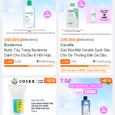
343.000 ₫
378.000 ₫
560.000 ₫
490.000 ₫
Bioderma
CeraVe
Nước Tẩy Trang Bioderma
Sữa Rửa Mặt CeraVe Sạch Sâu
Dành Cho Da Dầu & Hỗn Hợp
Cho Da Thường Đến Da Dầu
500ml
473ml
(228)
698/tháng
(116)
1.4k/tháng
4.9
4.9
56
%
64
%
Bill Cerave 299K Tặng Sữa Rửa
Mặt Cerave 30ml (SL có hạn)
-
53
%
-
42
%